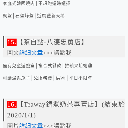
家庭式韓國燒肉│不想跑遠時選擇
銅盤│石盤烤盤│近廣豐新天地
15.
【茶自點-八德忠勇店】
圖文
詳細文章
<<<請點我
備有兒童遊戲室│複合式餐飲│推蘋果蛤蜊雞
可續湯與瓜子│免服務費│供Wi│平日不限時
16.
【Teaway鍋煮奶茶專賣店】(結束於
2020/1/1)
圖片
詳細文章
<<<請點我