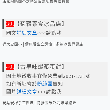
店家粉絲團不定時公告黑板優惠價特餐
39.
【葯穀素食冰品店】
圖文
詳細文章
<<<請點我
近大忠國小│健康養生全素食│多款冰品專賣店
40.
【古早味爆漿蛋餅】
因土地徵收事宜僅營業到2021/1/31號
如有新址會於
粉絲團
告知
圖片
詳細文章
<<<請點我
現點現桿手工餅皮│特推玉米起司爆漿總匯