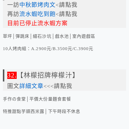
一訪
中秋節烤肉文
<請點我
再訪
流水蝦吃到飽
<請點我
目前已停止流水蝦方案
草坪│彈跳床│細石沙坑│戲水池│室內遊戲區
10人烤肉組：A.2900元/B.3500元/C.3900元
32.
【林檬招牌檸檬汁】
圖文
詳細文章
<<<請點我
手作の食堂│平價大份量麵食套餐
特推甜點芋頭西米露│下午時段不休息