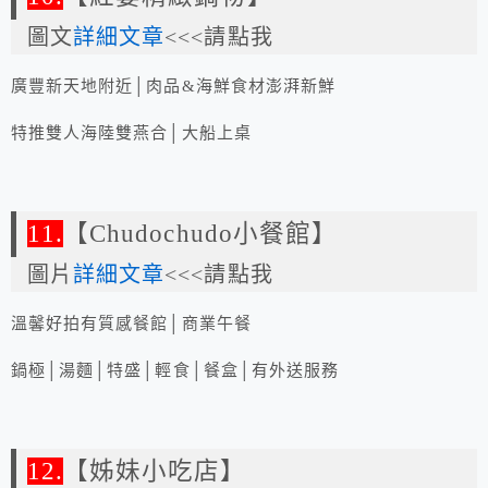
圖文
詳細文章
<<<請點我
廣豐新天地附近│肉品&海鮮食材澎湃新鮮
特推雙人海陸雙燕合│大船上桌
11.
【Chudochudo小餐館】
圖片
詳細文章
<<<請點我
溫馨好拍有質感餐館│商業午餐
鍋極│湯麵│特盛│輕食│餐盒│有外送服務
12.
【姊妹小吃店】