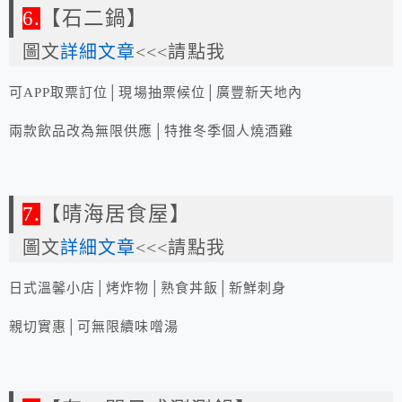
6.
【石二鍋】
圖文
詳細文章
<<<請點我
可APP取票訂位│現場抽票候位│廣豐新天地內
兩款飲品改為無限供應│特推冬季個人燒酒雞
7.
【晴海居食屋】
圖文
詳細文章
<<<請點我
日式溫馨小店│烤炸物│熟食丼飯│新鮮刺身
親切實惠│可無限續味噌湯