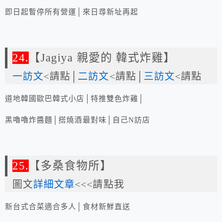
即日起暫停所有營運│來日尋新址再起
24.
【Jagiya 親愛的 韓式炸雞】
一訪文
<請點│
二訪文
<請點│
三訪文
<請點
道地韓國歐巴韓式小店│特推雙色炸雞│
黑嚕嚕炸醬麵│搭燒酒最對味│自己N訪店
25.
【多桑食物所】
圖文
詳細文章
<<<請點我
新台式合菜適合多人│食材新鮮直送