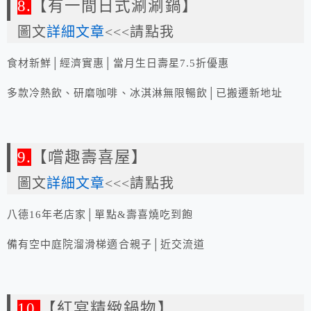
8.
【有一間日式涮涮鍋】
圖文
詳細文章
<<<請點我
食材新鮮│經濟實惠│當月生日壽星7.5折優惠
多款冷熱飲、研磨咖啡、冰淇淋無限暢飲│已搬遷新地址
9.
【嚐趣壽喜屋】
圖文
詳細文章
<<<請點我
八德16年老店家│單點&壽喜燒吃到飽
備有空中庭院溜滑梯適合親子│近交流道
10.
【紅宴精緻鍋物】