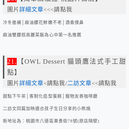
圖片
詳細文章
<<<請點我
冷冬進補│麻油腰花鮮嫩不老│酒香撲鼻
麻油雙腰搭高麗菜飯為心中第一名推薦
21.
【OWL Dessert 貓頭鷹法式手工甜
點】
圖片
詳細文章
<請點我/
二訪文章
<<請點我
甜點下午茶│客制化造型蛋糕│寵物友善咖啡廳
二訪文同篇加映適合孩子生日分享的小熊燒
新地址為：桃園市八德區東勇街78號(原店隔壁)