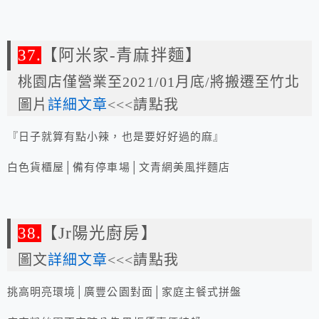
37.
【阿米家-青麻拌麵】
桃園店僅營業至2021/01月底/將搬遷至竹北
圖片
詳細文章
<<<請點我
『日子就算有點小辣，也是要好好過的麻』
白色貨櫃屋│備有停車場│文青網美風拌麵店
38.
【Jr陽光廚房】
圖文
詳細文章
<<<請點我
挑高明亮環境│廣豐公園對面│家庭主餐式拼盤