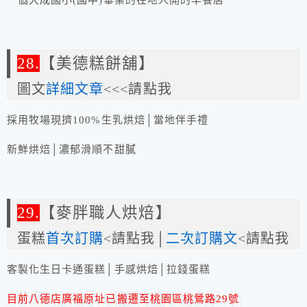
一個大成國小(國中)畢業的在地人開的早餐店
28.
【美德糕餅舖】
圖文
詳細文章
<<<請點我
採用牧場現擠100%生乳烘焙│當地伴手禮
新鮮烘焙│濃郁滑順不甜膩
29.
【麥胖職人烘焙】
蛋糕
首次訂購
<請點我│
二次訂購文
<請點我
客製化生日卡通蛋糕│手感烘焙│拉錢蛋糕
目前八德店廣福原址已搬遷至桃園區桃鶯路29號