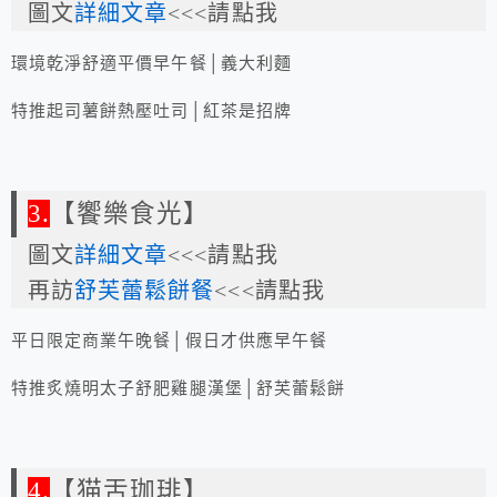
圖文
詳細文章
<<<請點我
環境乾淨舒適平價早午餐│義大利麵
特推起司薯餅熱壓吐司│紅茶是招牌
3.
【饗樂食光】
圖文
詳細文章
<<<請點我
再訪
舒芙蕾鬆餅餐
<<<請點我
平日限定商業午晚餐│假日才供應早午餐
特推炙燒明太子舒肥雞腿漢堡│舒芙蕾鬆餅
4.
【猫舌珈琲】