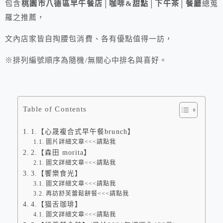
包含
桃園市八德區早午餐店│咖啡&甜點│下午茶│餐廳
總蒐
羅之推薦，
文內店家皆自掏腰包消費、各有優點值得一訪，
※排列編號順序為隨機/無關心中排名與喜好。
Table of Contents
1.【心晟複合式早午餐brunch】
圖片詳細文章<<<請點我
2.【森田 morita】
圖文詳細文章<<<請點我
3.【饗樂食光】
圖文詳細文章<<<請點我
再訪舒芙蕾鬆餅餐<<<請點我
4.【猫舌珈琲】
圖文詳細文章<<<請點我