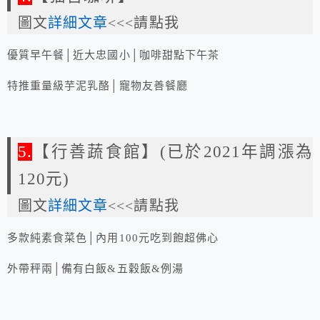
圖文
詳細文章
<<<請點我
優質早午餐│近大忠國小│咖啡甜點下午茶
特推重量級芋泥乳酪│寵物友善餐廳
5.
【行善蔬食館】(已於2021年調漲為
120元)
圖文
詳細文章
<<<請點我
多款純素食菜色│內用100元吃到飽超佛心
外帶秤兩│備有白飯&五穀飯&例湯