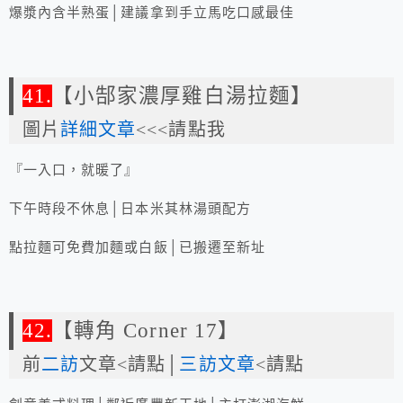
爆漿內含半熟蛋│建議拿到手立馬吃口感最佳
41.
【小郜家濃厚雞白湯拉麵】
圖片
詳細文章
<<<請點我
『一入口，就暖了』
下午時段不休息│日本米其林湯頭配方
點拉麵可免費加麵或白飯│已搬遷至新址
42.
【轉角 Corner 17】
前
二訪
文章<請點│
三訪文章
<請點