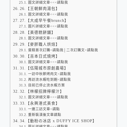
圖文詳細文章<<<請點我
26.【王朝鮮肉湯包】
圖文詳細文章<<<請點我
27.【大成早午餐brunch】
圖片詳細文章<<<請點我
28.【美德糕餅舖】
圖文詳細文章<<<請點我
29.【麥胖職人烘焙】
蛋糕首次訂購<請點我│二次訂購文<請點我
30.【吉本日式燒烤】
圖文詳細文章<<<請點我
31.【伍陽城市原創農場】
一訪中秋節烤肉文<請點我
再訪流水蝦吃到飽<請點我
目前已停止流水蝦方案
32.【林檬招牌檸檬汁】
圖文詳細文章<<<請點我
33.【永興港式美食】
一連三訪文章<請點
重新裝潢後文章請點
34.【動粉の冰店 x DUFFY ICE SHOP】
圖片詳細文章<<<請點我