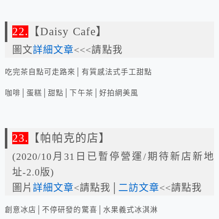
22.
【Daisy Cafe】
圖文
詳細文章
<<<請點我
吃完茶自點可走路來│有質感法式手工甜點
咖啡│蛋糕│甜點│下午茶│好拍網美風
23.
【帕帕克的店】
(2020/10月31日已暫停營運/期待新店新地
址-2.0版)
圖片
詳細文章
<請點我│
二訪文章
<<請點我
創意冰店│不停研發的驚喜│水果義式冰淇淋