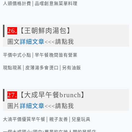
人頭價格計費│品嚐創意無菜單料理
26.
【王朝鮮肉湯包】
圖文
詳細文章
<<<請點我
平價中式小點│早午餐晚間皆有營業
現點現蒸│皮薄湯多會燙口│另有油飯
27.
【大成早午餐brunch】
圖片
詳細文章
<<<請點我
大湳平價優質早午餐│親子友善│兒童玩具