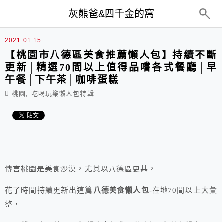
top-menu
灰熊爸&四千金的窩
2021.01.15
【桃園市八德區美食推薦懶人包】持續不斷
更新│精選70間以上值得品嚐各式餐廳│早
午餐│下午茶│咖啡蛋糕
,
桃園
吃喝玩樂懶人包特輯
傳言桃園是美食沙漠，尤其以八德區更甚，
花了時間持續更新出這篇
八德美食懶人包
-在地70間以上大彙
整，