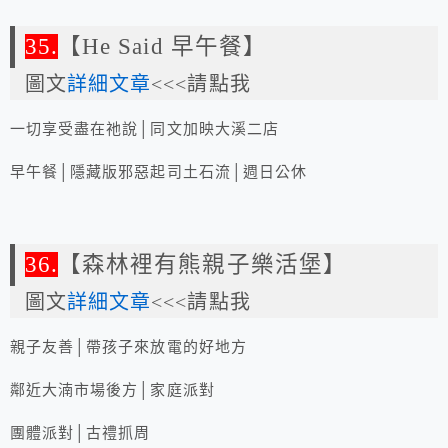
35.
【He Said 早午餐】
圖文
詳細文章
<<<請點我
一切享受盡在祂說│同文加映大溪二店
早午餐│隱藏版邪惡起司土石流│週日公休
36.
【森林裡有熊親子樂活堡】
圖文
詳細文章
<<<請點我
親子友善│帶孩子來放電的好地方
鄰近大湳市場後方│家庭派對
團體派對│古禮抓周