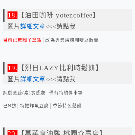
18.
【油田咖啡 yotencoffee】
圖片
詳細文章
<<<請點我
目前已無糰子拿鐵
│改為專業烘焙咖啡豆販賣
19.
【烈日LAZY比利時鬆餅】
圖片
詳細文章
<<<請點我
純創意蔬(素)食餐廳│備有特約停車場
已N訪│特推炸魚豆腐│季節特色鬆餅
20.
【萬華麻油雞 桃園介壽店】