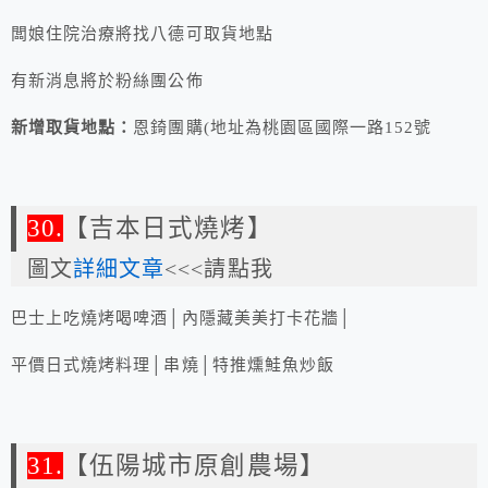
闆娘住院治療將找八德可取貨地點
有新消息將於粉絲團公佈
新增取貨地點：
恩錡團購(地址為桃園區
國際一路152號
30.
【吉本日式燒烤】
圖文
詳細文章
<<<請點我
巴士上吃燒烤喝啤酒│內隱藏美美打卡花牆│
平價日式燒烤料理│串燒│特推燻鮭魚炒飯
31.
【伍陽城市原創農場】