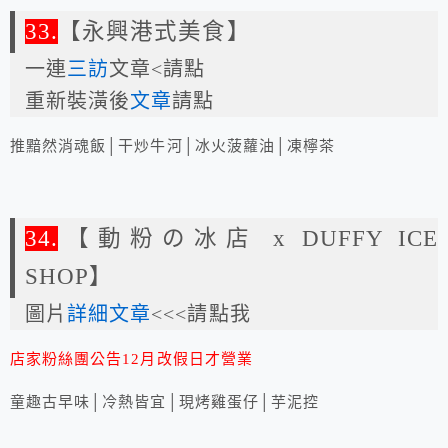
33.
【永興港式美食】
一連
三訪
文章<請點
重新裝潢後
文章
請點
推黯然消魂飯│干炒牛河│冰火菠蘿油│凍檸茶
34.
【動粉の冰店 x DUFFY ICE
SHOP】
圖片
詳細文章
<<<請點我
店家粉絲團公告12月改假日才營業
童趣古早味│冷熱皆宜│現烤雞蛋仔│芋泥控