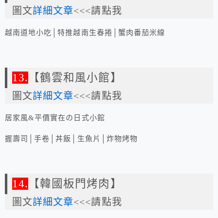
圖文
詳細文章
<<<請點我
越南道地小吃│特推越南生春捲│蟹肉番茄米線
13.
【鶴雲和風小館】
圖文
詳細文章
<<<請點我
居家風&平價實在の日式小館
握壽司│手卷│丼飯│生魚片│炸物烤物
14.
【韓國板門烤肉】
圖文
詳細文章
<<<請點我