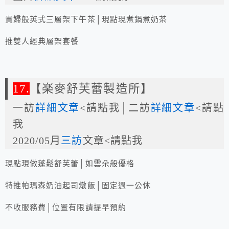
貴婦般英式三層架下午茶│現點現煮鍋煮奶茶
推雙人經典層架套餐
17.
【楽麥舒芙蕾製造所】
一訪
詳細文章
<請點我│二訪
詳細文章
<請點
我
2020/05月
三訪
文章<請點我
現點現做蓬鬆舒芙蕾│如雲朵般優格
特推帕瑪森奶油起司燉飯│固定週一公休
不收服務費│位置有限請提早預約