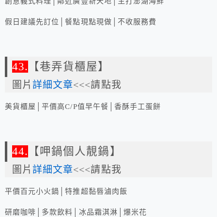
創意義式料理│鄰近廣豐新天地│主打澎湖海鮮
假日建議先訂位│餐點現點現做│不收服務費
43.
【巷弄貨櫃屋】
圖片
詳細文章
<<<請點我
美貨櫃屋│平價高C/P值早午餐│香酥手工蛋餅
44.
【呷鍋個人靚鍋】
圖片
詳細文章
<<<請點我
平價百元小火鍋│特推超黏唇滷肉飯
研磨咖啡│多款飲料│冰品霜淇淋│爆米花