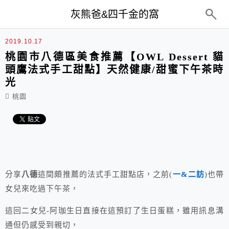
top-menu
灰熊爸&四千金的窩
2019.10.17
桃園市八德區美食推薦【OWL Dessert 貓
頭鷹法式手工甜點】天然健康/甜蜜下午茶時
光
桃園
分享
八德
這間頗推薦的法式手工甜點店，之前(
一&二訪
)也帶
女兒來吃過下午茶，
這回二女兒-阿珈生日直接在這預訂了生日蛋糕，雖用訊息溝
通但仍感受到親切，