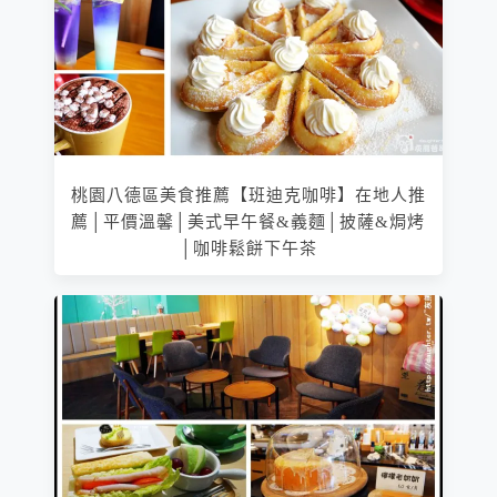
桃園八德區美食推薦【班迪克咖啡】在地人推
薦│平價溫馨│美式早午餐&義麵│披薩&焗烤
│咖啡鬆餅下午茶