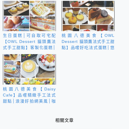
生日蛋糕│可自取可宅配
桃園八德美食【OWL
【OWL Dessert 貓頭鷹法
Dessert 貓頭鷹法式手工甜
式手工甜點】客製化蛋糕│
點】品嚐好吃法式蛋糕│悠
角落生物塔
閒下午茶
桃園八德美食【Daisy
Cafe】品嚐精緻手工法式
甜點│浪漫好拍網美風│咖
啡下午茶
相關文章