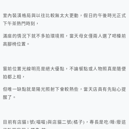
室內裝潢格局與以往比較無太大更動，假日的午後時光正式
下午茶熱門時刻，
滿座的情況下就不多拍環境照，當天母女僅兩人選了吧檯前
高腳椅位置。
窗前位置光線明亮是絕大優點，不論餐點或人物照真是隨便
拍都上相，
但唯一缺點就是陽光照射下會較熱些，當天店員有先貼心提
醒了。
目前有店貓1號(喵喵)與店貓二號(橘子)，專長是吃/睡/廢這