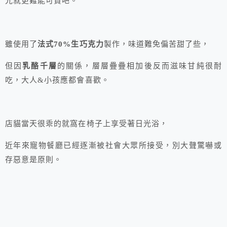
光就更難能可貴吧。
雖使用了
法式70%生巧克力
製作，味道難免偏苦甜了些，
但因
乳酪千層
的關係，層層疊疊相加後反而滋味甘純很耐
吃，大人&小孩應都會喜歡。
店貓當天很乖的就窩在椅子上享受著日光浴，
近年來寵物餐廳已經逐漸被社會大眾所接受，別大聲驚嚇或
存惡意是原則。