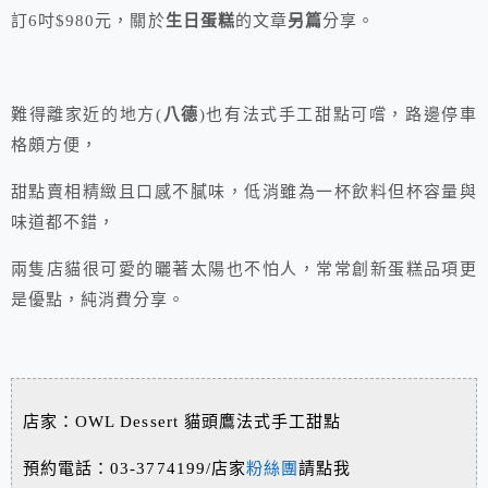
訂6吋$980元，關於
生日蛋糕
的文章
另篇
分享。
難得離家近的地方(
八德
)也有法式手工甜點可嚐，路邊停車
格頗方便，
甜點賣相精緻且口感不膩味，低消雖為一杯飲料但杯容量與
味道都不錯，
兩隻店貓很可愛的曬著太陽也不怕人，常常創新蛋糕品項更
是優點，純消費分享。
店家：OWL Dessert 貓頭鷹法式手工甜點
預約電話：03-3774199/店家
粉絲團
請點我