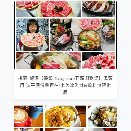
桃園-龍潭【養鍋 Yang Guo石頭涮涮鍋】湯頭
用心/平價份量實在/小美冰淇淋&飲料無限供
應