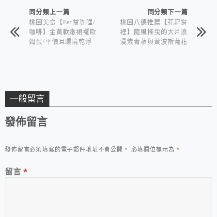
同分類上一篇
同分類下一篇
桃園美食【Eat益咖哩/
桃園八德推薦【花舞霄
咖啡】金黃軟嫩裙襬歐
裡】隨風搖曳的大片浪
姆蛋/平價且環境乾淨
漫紫青葙與黃波斯菊花
時尚
海
一般留言
發佈留言
發佈留言必須填寫的電子郵件地址不會公開。
必填欄位標示為
*
留言
*