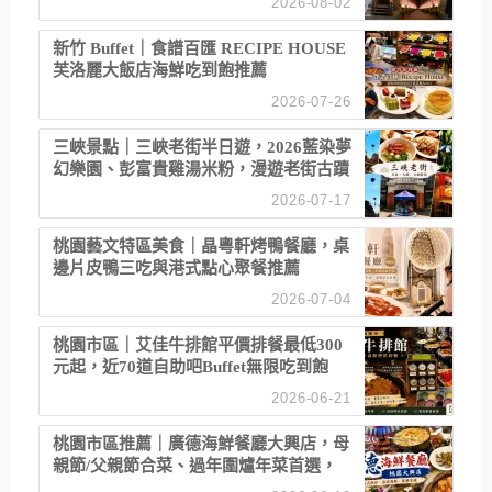
2026-08-02
新竹 Buffet｜食譜百匯 RECIPE HOUSE
芙洛麗大飯店海鮮吃到飽推薦
2026-07-26
三峽景點｜三峽老街半日遊，2026藍染夢
幻樂園、彭富貴雞湯米粉，漫遊老街古蹟
2026-07-17
桃園藝文特區美食｜晶粵軒烤鴨餐廳，桌
邊片皮鴨三吃與港式點心聚餐推薦
2026-07-04
桃園市區｜艾佳牛排館平價排餐最低300
元起，近70道自助吧Buffet無限吃到飽
2026-06-21
桃園市區推薦｜廣德海鮮餐廳大興店，母
親節/父親節合菜、過年圍爐年菜首選，
招牌白鯧米粉必點