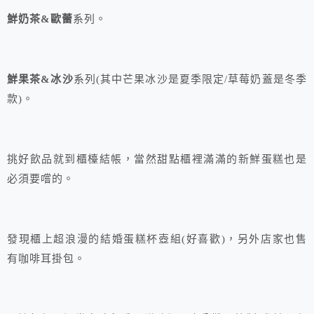
鮮奶茶&歐蕾
系列。
鮮果茶&冰沙
系列(其中芒果冰沙是夏季限定/草莓奶蓋是冬季
款)。
挑好飲品就到櫃檯結帳，當然甜點櫃裡滿滿的新鮮蛋糕也是
必須要嚐的。
發現櫃上超浪漫的結婚蛋糕杯壺組(好喜歡)，另外店家也售
有咖啡耳掛包。