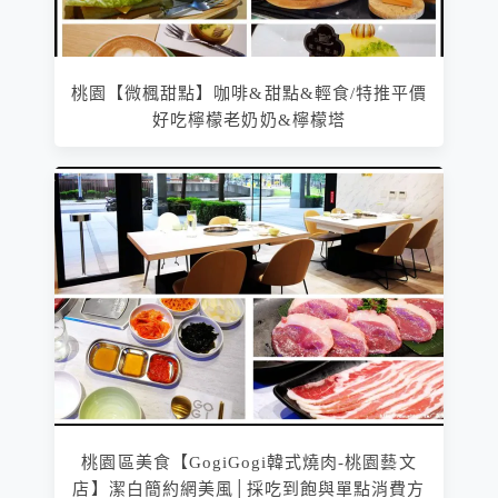
桃園【微楓甜點】咖啡&甜點&輕食/特推平價
好吃檸檬老奶奶&檸檬塔
桃園區美食【GogiGogi韓式燒肉-桃園藝文
店】潔白簡約網美風│採吃到飽與單點消費方