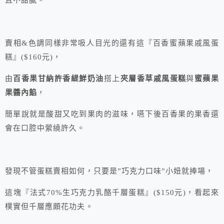
且不甜膩。
賣相&色調同樣非常吸人目光的還有這『百香蜜蘋果戚風蛋
糕』($160元)，
由
百香果甘納許香緹鮮奶油
搭上
夾層香草戚風蛋糕
與
蜜蘋果
果醬內餡
，
簡單說就是酸甜又吃到果肉的滋味，嚥下後百香果的果香還
會在口腔中縈繞許久。
發現不管蛋糕賣相如何，只要是”巧克力口味”小妞就捧場，
這塊『法式70%生巧克力乳酪千層蛋糕』($150元)，看起來
樸實但千層應頗花功夫。