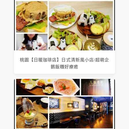
桃園【日暖珈琲店】日式清新風小店/超萌企
鵝飯糰好療癒