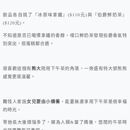
飲品各自挑了『冰原味拿鐵』($110元)與『伯爵鮮奶茶』
($120元)，
不知道是否已喝慣拿鐵的香醇，嚐口鮮奶茶發現伯爵香氣特
別突出，搭蛋糕都合適。
很喜歡這個有
熊大
陪用下午茶的角落，一旁還有特大號熊熊
感覺更是溫馨。
難怪人家說
女兒要由小嬌養
，能憂無慮享用下午茶是很幸福
的時光，
等她長大後煩惱多了，嫁為人婦&當了媽後，悠閒的午茶時