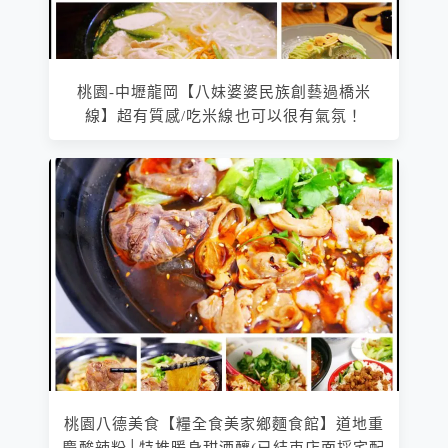
桃園-中壢龍岡【八妹婆婆民族創藝過橋米
線】超有質感/吃米線也可以很有氣氛！
桃園八德美食【糧全食美家鄉麵食館】道地重
慶酸辣粉│特推暖身甜酒釀(已結束店面採宅配