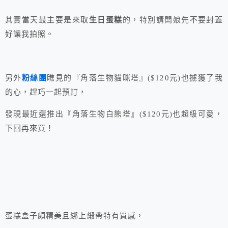
其實當天最主要是來取
生日蛋糕
的，特別請闆娘先不要封蓋
好讓我拍照。
另外
粉絲團
瞧見的『角落生物貓咪塔』($120元)也擄獲了我
的心，趕巧一起預訂，
發現最近還推出『角落生物白熊塔』($120元)也超級可愛，
下回再來買！
蛋糕盒子頗精美且綁上緞帶特有質感，