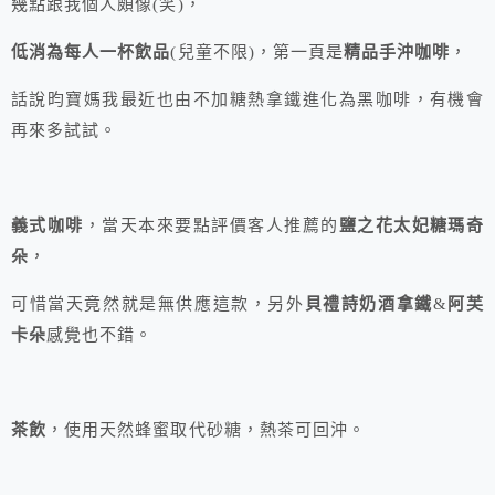
幾點跟我個人頗像(笑)，
低消為每人一杯飲品
(兒童不限)，第一頁是
精品手沖咖啡
，
話說昀寶媽我最近也由不加糖熱拿鐵進化為黑咖啡，有機會
再來多試試。
義式咖啡
，當天本來要點評價客人推薦的
鹽之花太妃糖瑪奇
朵
，
可惜當天竟然就是無供應這款，另外
貝禮詩奶酒拿鐵
&
阿芙
卡朵
感覺也不錯。
茶飲
，使用天然蜂蜜取代砂糖，熱茶可回沖。