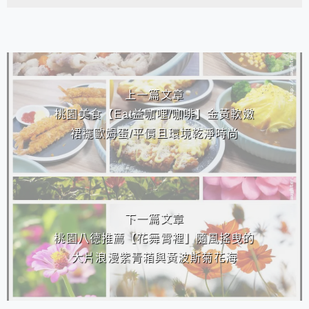
相連文章
上一篇文章
桃園美食【Eat益咖哩/咖啡】金黃軟嫩
裙襬歐姆蛋/平價且環境乾淨時尚
下一篇文章
桃園八德推薦【花舞霄裡】隨風搖曳的
大片浪漫紫青葙與黃波斯菊花海