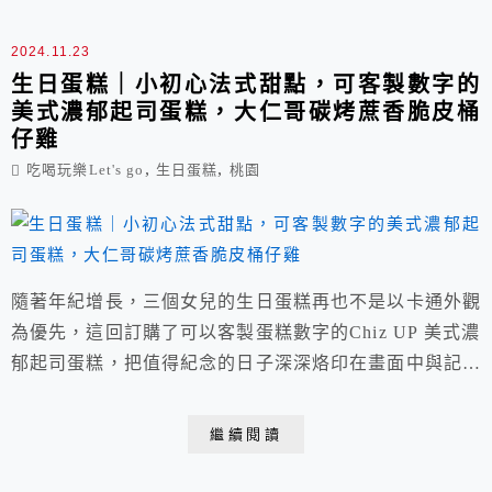
2024.11.23
生日蛋糕｜小初心法式甜點，可客製數字的
美式濃郁起司蛋糕，大仁哥碳烤蔗香脆皮桶
仔雞
,
,
吃喝玩樂Let's go
生日蛋糕
桃園
隨著年紀增長，三個女兒的生日蛋糕再也不是以卡通外觀
為優先，這回訂購了可以客製蛋糕數字的Chiz UP 美式濃
郁起司蛋糕，把值得紀念的日子深深烙印在畫面中與記憶
裡。 另有專售精緻手作蛋糕的小初心法式甜點，就算是
臨時現場選購也款式多包滿意。最後再來隻大仁哥碳烤蔗
繼續閱讀
香脆皮桶仔雞，蔗香碳火直烤，皮薄脆、肉嫩汁多，家人
聚在一起慶生備感幸福。