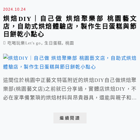
2024.10.24
烘焙DIY｜自己做 烘焙聚樂部 桃園藝文
店，自助式烘焙體驗店，製作生日蛋糕與節
日餅乾小點心
,
,
吃喝玩樂Let's go
生日蛋糕
桃園
這間位於桃園中正藝文特區附近的烘焙DIY自己做烘焙聚
樂部(桃園藝文店)之前就已分享過，實體店烘焙DIY，不
必在家準備繁瑣的烘焙材料與昂貴器具，還能與親子和朋
友同樂增加情感，親手製作季節款限定版甜點，雙人蛋
糕、生日慶祝蛋糕以及各式塔派、餅乾任選，當日壽星可
繼續閱讀
享優惠。