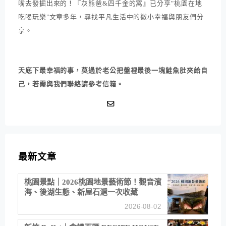
嘴去發掘出來的！『灰熊爸&四千金的窩』已分享"桃園在地
吃喝玩樂"文章多年，尋找平凡生活中的微小幸福與朋友們分
享。
天底下最幸福的事，莫過於老公把盤裡最後一塊鮭魚肚夾給自
己，若需與我們聯絡請參考信箱。
最新文章
桃園景點｜2026桃園地景藝術節！觀音濱
海、後湖生態、新屋石滬一次收藏
2026-08-02