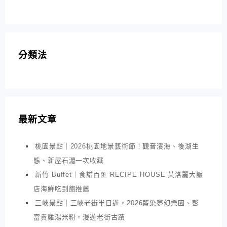
分類法
最新文章
桃園景點｜2026桃園地景藝術節！觀音濱海、後湖生
態、新屋石滬一次收藏
新竹 Buffet｜食譜百匯 RECIPE HOUSE 芙洛麗大飯
店海鮮吃到飽推薦
三峽景點｜三峽老街半日遊，2026藍染夢幻樂園、彭
富貴雞湯米粉，漫遊老街古蹟