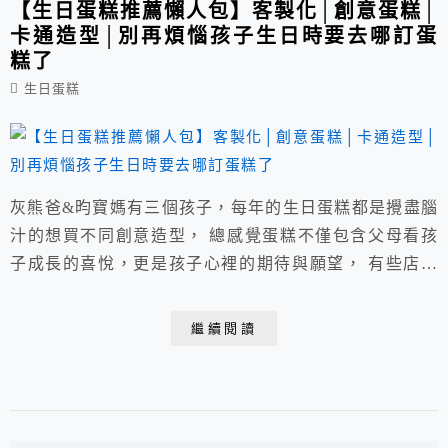
【生日蛋糕推薦懶人包】客製化│創意蛋糕│
卡通造型│別再煩惱孩子生日時要去哪訂蛋
糕了
生日蛋糕
灰熊爸&昀寶媽有三個孩子，每年的生日蛋糕都是攪盡腦
汁的想買不同創意造型， 總感覺蛋糕不僅包含父母看孩
子成長的喜悅，更是孩子心裡的期待與願望， 有些店在
桃園需自取，但大部分都是宅配較方便，這篇挑了幾家做
成懶人包分享。 ※灰熊爸&昀寶媽不是賣家，請不要留
繼續閱讀
言跟我訂蛋糕，謝謝。