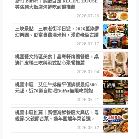
新竹 Buffet｜食譜百匯 RECIPE HOUSE
芙洛麗大飯店海鮮吃到飽推薦
2026-07-26
三峽景點｜三峽老街半日遊，2026藍染夢
幻樂園、彭富貴雞湯米粉，漫遊老街古蹟
2026-07-17
桃園藝文特區美食｜晶粵軒烤鴨餐廳，桌
邊片皮鴨三吃與港式點心聚餐推薦
2026-07-04
桃園市區｜艾佳牛排館平價排餐最低300
元起，近70道自助吧Buffet無限吃到飽
2026-06-21
桃園市區推薦｜廣德海鮮餐廳大興店，母
親節/父親節合菜、過年圍爐年菜首選，
招牌白鯧米粉必點
2026-06-12