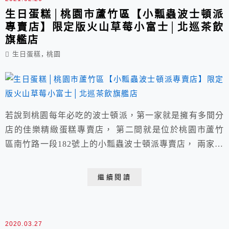
生日蛋糕│桃園市蘆竹區【小瓢蟲波士頓派
專賣店】限定版火山草莓小富士│北巡茶飲
旗艦店
,
生日蛋糕
桃園
若說到桃園每年必吃的波士頓派，第一家就是擁有多間分
店的佳樂精緻蛋糕專賣店， 第二間就是位於桃園市蘆竹
區南竹路一段182號上的小瓢蟲波士頓派專賣店， 兩家不
同口味、不分軒輊一樣的好吃，各有其愛好與支持者，今
天湊巧來台茂購物中心， 預訂了當季的限定版-火山草莓
繼續閱讀
小富士，另也有多款波士頓派販賣，強烈建議電話先預約
以免向隅。
2020.03.27