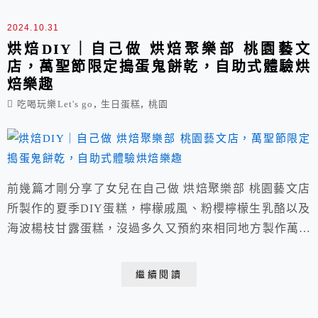
2024.10.31
烘焙DIY｜自己做 烘焙聚樂部 桃園藝文
店，萬聖節限定搗蛋鬼餅乾，自助式體驗烘
焙樂趣
,
,
吃喝玩樂Let's go
生日蛋糕
桃園
前幾篇才剛分享了女兒在自己做 烘焙聚樂部 桃園藝文店
所製作的夏季DIY蛋糕，檸檬戚風、粉櫻檸檬生乳酪以及
海波楊枝甘露蛋糕，沒過多久又預約來相同地方製作萬聖
節限定搗蛋鬼餅乾了。 官方網站最新推出的1111不孤單
(11/1~11/26)單身限定款也非常討喜，每個季節或不同節
繼續閱讀
日都會推出新限定，多來幾次也完全玩不膩，適合12歲
以上的親子或朋友一起來DIY親手做烘焙。