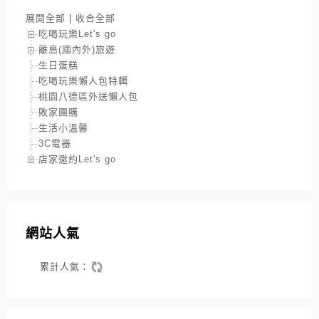
展開全部
|
收合全部
吃喝玩樂Let's go
離島(國內外)旅遊
生日蛋糕
吃喝玩樂懶人包特輯
桃園八德區外送懶人包
敗家團購
生活小溫馨
3C電器
店家邀約Let's go
網站人氣
累計人氣：