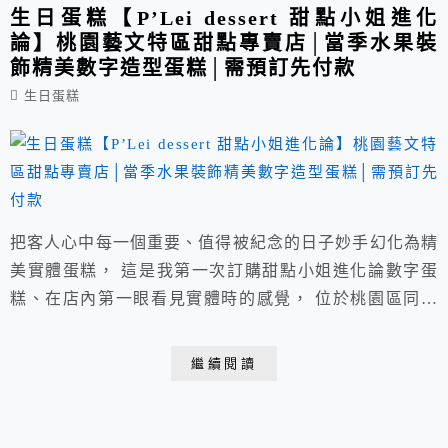
生日蛋糕【P’Lei dessert 甜點小姐進化
論】桃園藝文特區甜點專賣店│當季水果裝
飾精美數字造型蛋糕│需預訂先付款
生日蛋糕
把客人心中每一個重要、值得被紀念的日子妙手幻化為精
美實體蛋糕， 這是我第一次訂購甜點小姐進化論數字蛋
糕、在店內第一眼看見實體時的感覺， 位於桃園區同安
街(藝文特區周邊)，店內外擁有歐式藍白浪漫風格裝潢，
目前因疫情關係暫不提供內用，生日蛋糕&甜點以預約訂
繼續閱讀
購、私訊預留為主， 不定時會有生吐司、黑糖肉桂司康
等加碼販售，另提供眾多小點心可宅配。