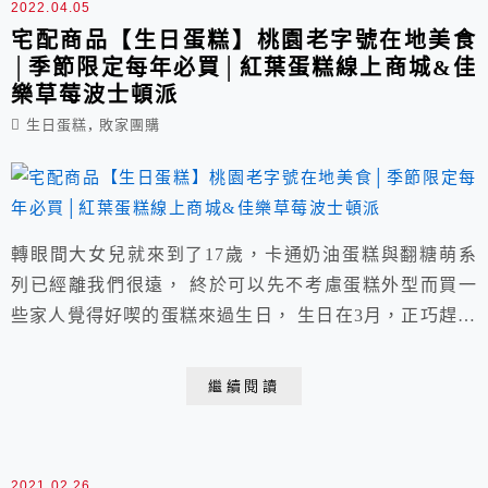
2022.04.05
宅配商品【生日蛋糕】桃園老字號在地美食
│季節限定每年必買│紅葉蛋糕線上商城&佳
樂草莓波士頓派
,
生日蛋糕
敗家團購
轉眼間大女兒就來到了17歲，卡通奶油蛋糕與翻糖萌系
列已經離我們很遠， 終於可以先不考慮蛋糕外型而買一
些家人覺得好喫的蛋糕來過生日， 生日在3月，正巧趕上
了在地人推薦-每年必買的桃園-佳樂波士頓派草莓季尾
聲， 另外加購在網路上看見頗受好評的老字號-紅葉蛋
繼續閱讀
糕，有線上商城可宅配一整個方便。
2021.02.26