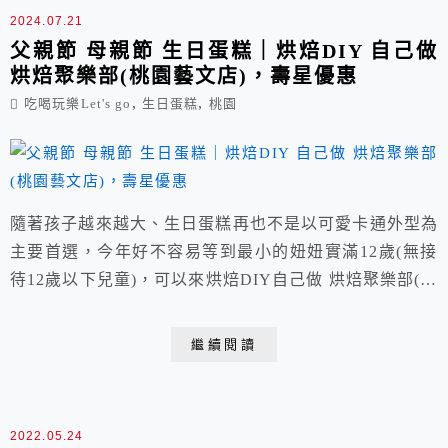
2024.07.21
父親節 母親節 生日蛋糕｜烘焙DIY 自己做
烘焙聚樂部(桃園藝文店)，壽星優惠
,
,
吃喝玩樂Let's go
生日蛋糕
桃園
隨著孩子越來越大、生日蛋糕再也不是以可愛卡通外型為
主要首選，今年好不容易等到最小的妞妞實滿12歲(無接
待12歲以下兒童)，可以來烘焙DIY自己做 烘焙聚樂部(桃
園藝文店)體驗自己做蛋糕的烘焙樂趣，不必在家準備繁
瑣的烘焙材料與昂貴器具，還可以與親子、朋友同樂增加
繼續閱讀
情感，享當日壽星優惠。今年暑假別關在家吹冷氣、初學
者也完全沒問題，一起來做烘焙打發時間吧！
2022.05.24