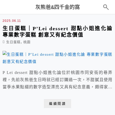
top-menu
灰熊爸&四千金的窩
生日蛋糕
2025.06.11
生日蛋糕｜P’Lei dessert 甜點小姐進化論
專業數字蛋糕 創意又有紀念價值
,
生日蛋糕
桃園
P Lei dessert 甜點小姐進化論位於桃園市同安街的巷弄
裡，先前灰熊爸生日時就已經訂購過一次，不甜膩且使用
當季水果點綴的數字造型漂亮又具有紀念意義，頗得家人
一致好評，這次又逢灰熊爸50歲生日，很感謝老闆在母
親月還幫忙接急單，簡單分享。
繼續閱讀