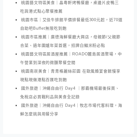
桃園藝文特區美食｜晶粵軒烤鴨餐廳，桌邊片皮鴨三
吃與港式點心聚餐推薦
桃園市區｜艾佳牛排館平價排餐最低300元起，近70道
自助吧Buffet無限吃到飽
桃園市區推薦｜廣德海鮮餐廳大興店，母親節/父親節
合菜、過年圍爐年菜首選，招牌白鯧米粉必點
桃園藝文特區居酒屋推薦｜ROADO麓島居酒聚場，中
午營業到深夜的微醺聚餐空間
桃園南崁美食｜青青格麗絲莊園 在歐風婚宴會館慢享
現點現做港點百匯吃到飽
國外旅遊｜沖繩自由行 Day4 ｜那霸機場最後採買、
免稅店必買戰利品與美食全記錄
國外旅遊｜沖繩自由行 Day4｜牧志市場代客料理，海
鮮怎麼挑與用餐分享