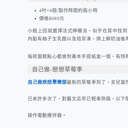
4吋×4個/製作時間約兩小時
價格$680元
小妞上回就選擇法式檸檬派，似乎在其中找到
內餡有柚子生乳酪以及焙茶凍，擠上鮮奶油後
每款蛋糕點心都會附基本手提紙盒一個，有特
自己做-戀戀草莓季
自己做烘焙聚樂部
最新的草莓季到了，女兒當
已來許多次了，對藝文店早已輕車熟路，以下
操作電動攪拌器。