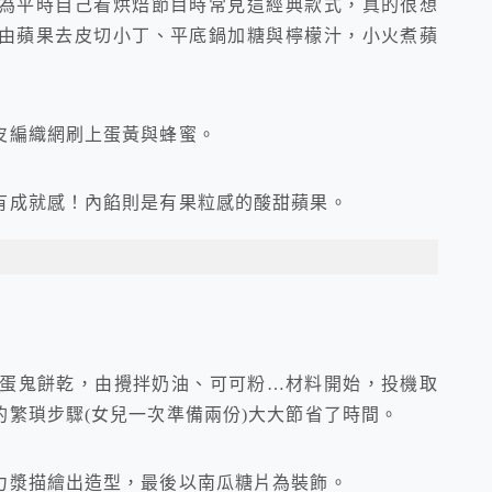
為平時自己看烘焙節目時常見這經典款式，真的很想
由蘋果去皮切小丁、平底鍋加糖與檸檬汁，小火煮蘋
皮編織網刷上蛋黃與蜂蜜。
有成就感！內餡則是有果粒感的酸甜蘋果。
1)搗蛋鬼餅乾，由攪拌奶油、可可粉…材料開始，投機取
繁瑣步驟(女兒一次準備兩份)大大節省了時間。
力漿描繪出造型，最後以南瓜糖片為裝飾。