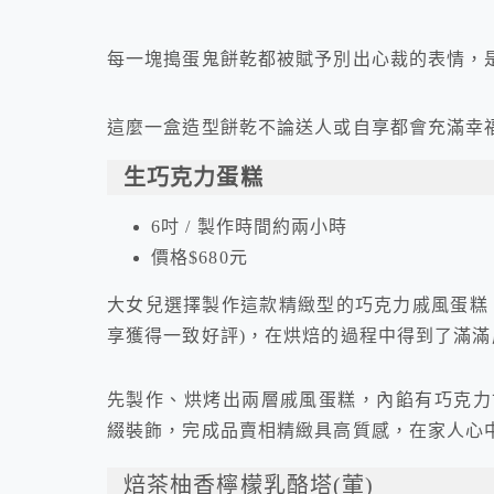
每一塊搗蛋鬼餅乾都被賦予別出心裁的表情，
這麼一盒造型餅乾不論送人或自享都會充滿幸
生巧克力蛋糕
6吋 / 製作時間約兩小時
價格$680元
大女兒選擇製作這款精緻型的巧克力戚風蛋糕
享獲得一致好評)，在烘焙的過程中得到了滿滿
先製作、烘烤出兩層戚風蛋糕，內餡有巧克力
綴裝飾，完成品賣相精緻具高質感，在家人心
焙茶柚香檸檬乳酪塔(葷)