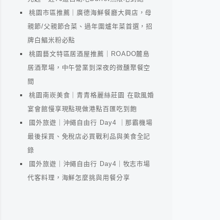
桃園市區推薦｜廣德海鮮餐廳大興店，母
親節/父親節合菜、過年圍爐年菜首選，招
牌白鯧米粉必點
桃園藝文特區居酒屋推薦｜ROADO麓島
居酒聚場，中午營業到深夜的微醺聚餐空
間
桃園南崁美食｜青青格麗絲莊園 在歐風婚
宴會館慢享現點現做港點百匯吃到飽
國外旅遊｜沖繩自由行 Day4 ｜那霸機場
最後採買、免稅店必買戰利品與美食全記
錄
國外旅遊｜沖繩自由行 Day4｜牧志市場
代客料理，海鮮怎麼挑與用餐分享