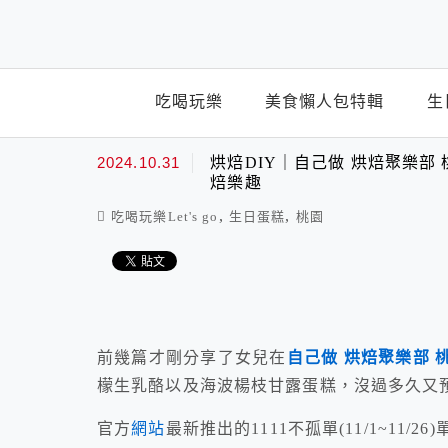
top-menu
吃喝玩樂
美食懶人包特輯
生
2024.10.31
烘焙DIY｜自己做 烘焙聚樂
焙樂趣
,
,
吃喝玩樂Let's go
生日蛋糕
桃園
前幾篇才剛分享了女兒在
自己做 烘焙聚樂部 
檬生乳酪以及海波楊枝甘露蛋糕，沒過多久又
官方
網站
最新推出的1111不孤單(11/1~1