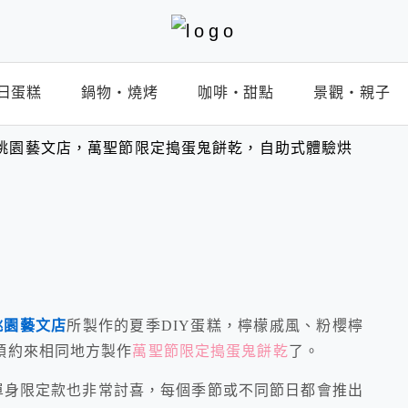
日蛋糕
鍋物‧燒烤
咖啡‧甜點
景觀‧親子
部 桃園藝文店，萬聖節限定搗蛋鬼餅乾，自助式體驗烘
桃園藝文店
所製作的夏季DIY蛋糕，檸檬戚風、粉櫻檸
預約來相同地方製作
萬聖節限定搗蛋鬼餅乾
了。
1/26)單身限定款也非常討喜，每個季節或不同節日都會推出