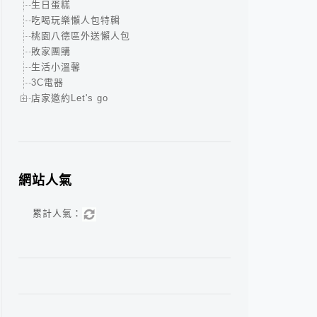
生日蛋糕
吃喝玩樂懶人包特輯
桃園八德區外送懶人包
敗家團購
生活小溫馨
3C電器
店家邀約Let's go
網站人氣
累計人氣：