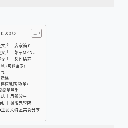
ontents
藝文店｜店家簡介
文店｜菜單MENU
藝文店｜製作過程
派 (可做全素)
餅乾
力蛋糕
檸檬乳酪塔(葷)
戀戀草莓季
文店｜用餐分享
活動｜搗蛋鬼學院
中正藝文特區美食分享