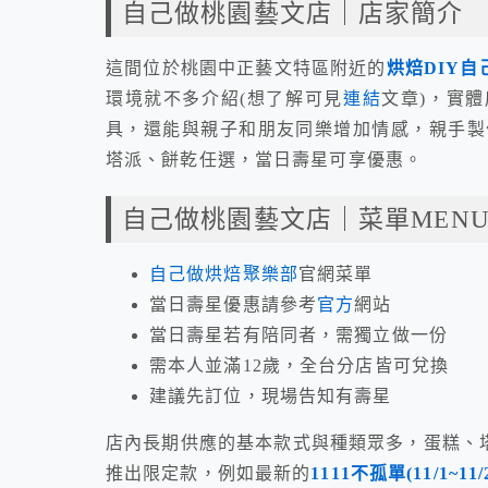
自己做桃園藝文店｜店家簡介
這間位於桃園中正藝文特區附近的
烘焙DIY自
環境就不多介紹(想了解可見
連結
文章)，實
具，還能與親子和朋友同樂增加情感，親手製
塔派、餅乾任選，當日壽星可享優惠。
自己做桃園藝文店｜菜單MEN
自己做烘焙聚樂部
官網菜單
當日壽星優惠請參考
官方
網站
當日壽星若有陪同者，需獨立做一份
需本人並滿12歲，全台分店皆可兌換
建議先訂位，現場告知有壽星
店內長期供應的基本款式與種類眾多，蛋糕、塔
推出限定款，例如最新的
1111不孤單(11/1~1