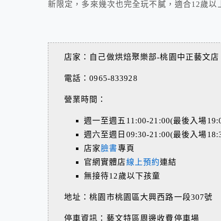
新限定，多來幾次也完全玩不膩，適合12歲以
店家：自己做烘焙聚樂部-桃園中正藝文店
電話：0965-833928
營業時間：
週一至週五11:00-21:00(最後入場19:0
週六至週日09:30-21:00(最後入場18:3
店家
臉書
專頁
官網實體店
線上預約
連結
無接待12歲以下孩童
地址：桃園市桃園區大興西路一段307號
停車資訊：藝文特區周邊收費停車場