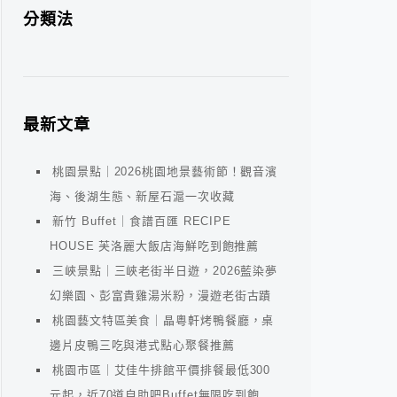
分類法
最新文章
桃園景點｜2026桃園地景藝術節！觀音濱
海、後湖生態、新屋石滬一次收藏
新竹 Buffet｜食譜百匯 RECIPE
HOUSE 芙洛麗大飯店海鮮吃到飽推薦
三峽景點｜三峽老街半日遊，2026藍染夢
幻樂園、彭富貴雞湯米粉，漫遊老街古蹟
桃園藝文特區美食｜晶粵軒烤鴨餐廳，桌
邊片皮鴨三吃與港式點心聚餐推薦
桃園市區｜艾佳牛排館平價排餐最低300
元起，近70道自助吧Buffet無限吃到飽