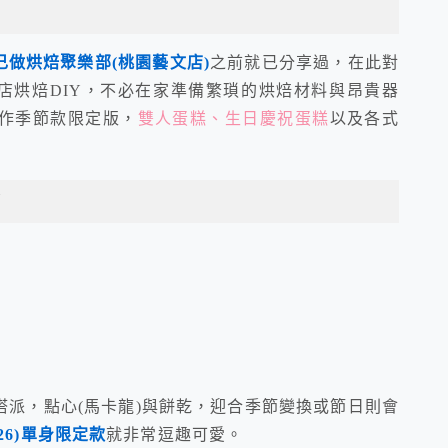
己做烘焙聚樂部(桃園藝文店)
之前就已分享過，在此對
體店烘焙DIY，不必在家準備繁瑣的烘焙材料與昂貴器
作季節款限定版，
雙人蛋糕、生日慶祝蛋糕
以及各式
U
派，點心(馬卡龍)與餅乾，迎合季節變換或節日則會
1/26)單身限定款
就非常逗趣可愛。