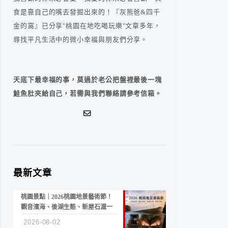
食是靠自己的嘴去發掘出來的！『灰熊爸&四千
金的窩』已分享"桃園在地吃喝玩樂"文章多年，
尋找平凡生活中的微小幸福與朋友們分享。
天底下最幸福的事，莫過於老公把盤裡最後一塊
鮭魚肚夾給自己，若需與我們聯絡請參考信箱。
最新文章
桃園景點｜2026桃園地景藝術節！
觀音濱海、後湖生態、新屋石滬一
次收藏
2026-08-02