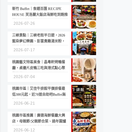
新竹 Buffet｜食譜百匯 RECIPE
HOUSE 芙洛麗大飯店海鮮吃到飽推
薦
2026-07-26
三峽景點｜三峽老街半日遊，2026
藍染夢幻樂園、彭富貴雞湯米粉，
漫遊老街古蹟
2026-07-17
桃園藝文特區美食｜晶粵軒烤鴨餐
廳，桌邊片皮鴨三吃與港式點心聚
餐推薦
2026-07-04
桃園市區｜艾佳牛排館平價排餐最
低300元起，近70道自助吧Buffet無
限吃到飽
2026-06-21
桃園市區推薦｜廣德海鮮餐廳大興
店，母親節/父親節合菜、過年圍爐
年菜首選，招牌白鯧米粉必點
2026-06-12