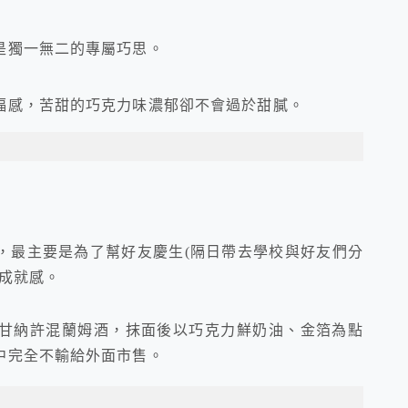
是獨一無二的專屬巧思。
福感，苦甜的巧克力味濃郁卻不會過於甜膩。
，最主要是為了幫好友慶生(隔日帶去學校與好友們分
成就感。
甘納許混蘭姆酒，抹面後以巧克力鮮奶油、金箔為點
中完全不輸給外面市售。