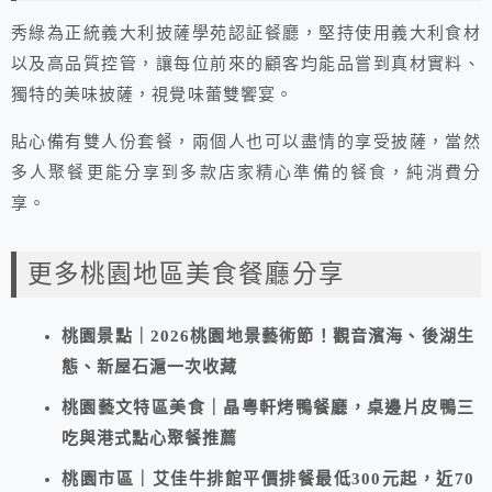
秀綠為正統義大利披薩學苑認証餐廳，堅持使用義大利食材
以及高品質控管，讓每位前來的顧客均能品嘗到真材實料、
獨特的美味披薩，視覺味蕾雙饗宴。
貼心備有雙人份套餐，兩個人也可以盡情的享受披薩，當然
多人聚餐更能分享到多款店家精心準備的餐食，純消費分
享。
更多桃園地區美食餐廳分享
桃園景點｜2026桃園地景藝術節！觀音濱海、後湖生
態、新屋石滬一次收藏
桃園藝文特區美食｜晶粵軒烤鴨餐廳，桌邊片皮鴨三
吃與港式點心聚餐推薦
桃園市區｜艾佳牛排館平價排餐最低300元起，近70