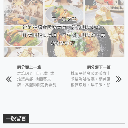
下一篇文章
桃園平鎮金陵路美食｜禾曼咖啡餐廳，
網美風優質環境，早午餐、咖啡廳、義
麵燉飯料理
同分類上一篇
同分類下一篇
烘焙DIY｜自己做 烘
桃園平鎮金陵路美食｜
焙聚樂部 桃園藝文
禾曼咖啡餐廳，網美風
店，萬聖節限定搗蛋鬼
優質環境，早午餐、咖
餅乾，自助式體驗烘焙
啡廳、義麵燉飯料理
樂趣
一般留言