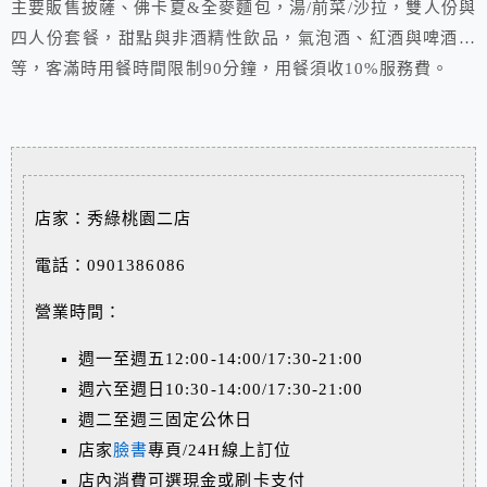
主要販售披薩、佛卡夏&全麥麵包，湯/前菜/沙拉，雙人份與
四人份套餐，甜點與非酒精性飲品，氣泡酒、紅酒與啤酒…
等，客滿時用餐時間限制90分鐘，用餐須收10%服務費。
店家：秀綠桃園二店
電話：0901386086
營業時間：
週一至週五12:00-14:00/17:30-21:00
週六至週日10:30-14:00/17:30-21:00
週二至週三固定公休日
店家
臉書
專頁/24H線上訂位
店內消費可選現金或刷卡支付