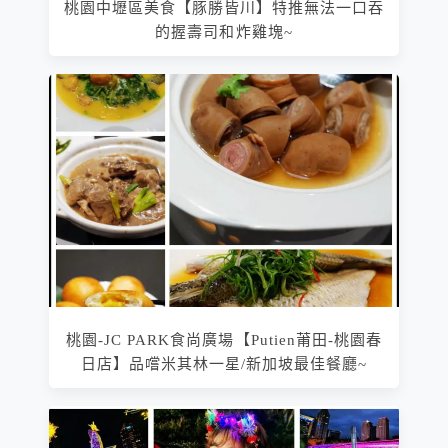
桃園中壢區美食【豚勝皆川】特推無法一口吞
的握壽司和炸雞塊~
桃園-JC PARK食尚廣場【Putien莆田-桃園春
日店】品嚐米其林一星/新加坡最佳餐廳~