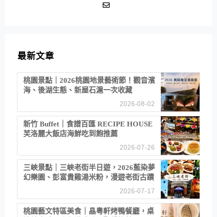
最新文章
桃園景點｜2026桃園地景藝術節！觀音濱
海、後湖生態、新屋石滬一次收藏
2026-08-02
新竹 Buffet｜食譜百匯 RECIPE HOUSE
芙洛麗大飯店海鮮吃到飽推薦
2026-07-26
三峽景點｜三峽老街半日遊，2026藍染夢
幻樂園、彭富貴雞湯米粉，漫遊老街古蹟
2026-07-17
桃園藝文特區美食｜晶粵軒烤鴨餐廳，桌