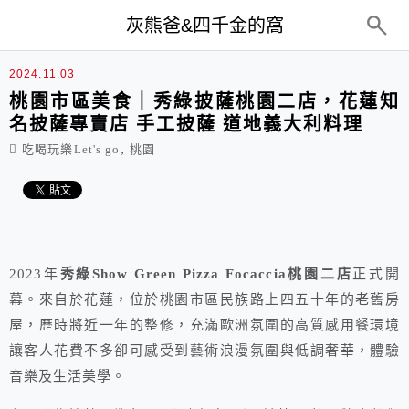
top-menu
灰熊爸&四千金的窩
2024.11.03
桃園市區美食｜秀綠披薩桃園二店，花蓮知
名披薩專賣店 手工披薩 道地義大利料理
,
吃喝玩樂Let's go
桃園
2023年
秀綠Show Green Pizza Focaccia桃園二店
正式開
幕。來自於花蓮，位於桃園市區民族路上四五十年的老舊房
屋，歷時將近一年的整修，充滿歐洲氛圍的高質感用餐環境
讓客人花費不多卻可感受到藝術浪漫氛圍與低調奢華，體驗
音樂及生活美學。