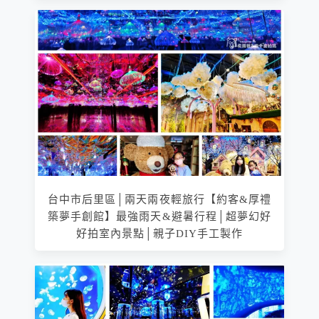
台中市后里區│兩天兩夜輕旅行【約客&厚禮
築夢手創館】最強雨天&避暑行程│超夢幻好
好拍室內景點│親子DIY手工製作