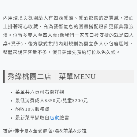
內用環境與氛圍給人有如西餐廳、餐酒館般的高質感，牆面
上掛著精心收藏、充滿藝術氣息的圖畫搭配燈飾更顯典雅浪
漫。位置多雙人至四人桌(像我們一家五口被安排的就是四人
桌+凳子)，後方歐式拱門內則規劃為獨立多人小包廂區域，
整體來說容客量不多，假日建議先預約訂位以免久候。
秀綠桃園二店｜菜單MENU
菜單共六頁可右滑詳觀
最低消費成人$350元/兒童$200元
酌收10%服務費
最新菜單擷取自
店家
臉書
披薩/佛卡夏&全麥麵包/湯&前菜&沙拉