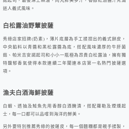
諾起司，最後淋上蒜油，肉丸鮮美多汁，香醇紅酒醬汁充滿
迷人義式風味。
白松露油野蕈披薩
秀綠店家招牌(奶素)，薄片底層為手工揉捏出的義式餅皮，
中央餡料以青醬和黑松露醬為底，搭配風味濃厚的牛肝菌
菇、帕米吉安諾起司和小小一瓶極為昂貴白松露油，擁有獨
特馥郁香氣使得本款連續二年闡連本店第一名熱門披薩選
項。
漁夫白酒海鮮披薩
白蝦、透抽及鮭魚先用香醇白酒醃漬，搭配蘿勒及煙燻起
士，每一口都可以品嚐到海洋的鮮美。
另外要特別推薦秀綠的披薩皮，每一個麵糰都是親手揉製，