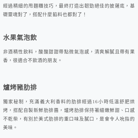
經過精細的甩麵糰技巧，最終打造出韌勁絕佳的披薩底，基
礎靈魂對了，搭配什麼餡料也都對了！
水果氣泡飲
非酒精性飲料，酸酸甜甜帶點微氣泡感，清爽解膩且帶有果
香，很適合不飲酒的朋友。
爐烤豬肋排
獨家秘制，充滿義大利香料的肋排經過16小時低溫舒肥烘
烤，搭配自製新鮮肋排醬，爐烤肋排保持著細嫩鮮甜、口感
不乾柴，有別於美式肋排的重口味及膩口，是會令人吮指的
美味。