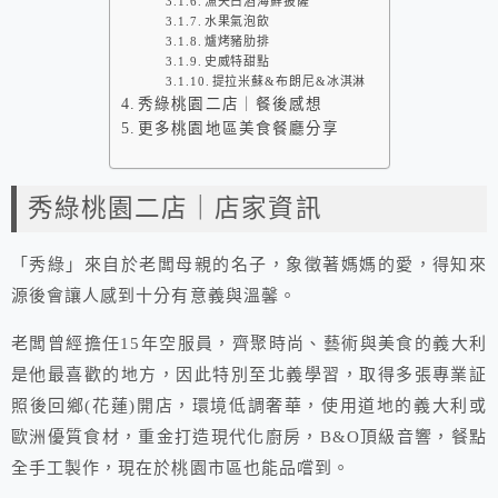
漁夫白酒海鮮披薩
水果氣泡飲
爐烤豬肋排
史威特甜點
提拉米蘇&布朗尼&冰淇淋
秀綠桃園二店｜餐後感想
更多桃園地區美食餐廳分享
秀綠桃園二店｜店家資訊
「秀綠」來自於老闆母親的名子，象徵著媽媽的愛，得知來
源後會讓人感到十分有意義與溫馨。
老闆曾經擔任15年空服員，齊聚時尚、藝術與美食的義大利
是他最喜歡的地方，因此特別至北義學習，取得多張專業証
照後回鄉(花蓮)開店，環境低調奢華，使用道地的義大利或
歐洲優質食材，重金打造現代化廚房，B&O頂級音響，餐點
全手工製作，現在於桃園市區也能品嚐到。