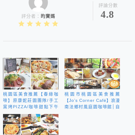
評論分數
4.8
評分者：
昀寶媽
桃園區美食推薦【春綠咖
桃園市桃園區美食推薦
啡】原康妮莊園團隊/手工
【Jo’s Corner Café】浪漫
窯烤PIZZA/咖啡甜點下午
南法鄉村風庭園咖啡館│自
茶
家烘焙麵包&手沖單品│咖
啡甜點下午茶