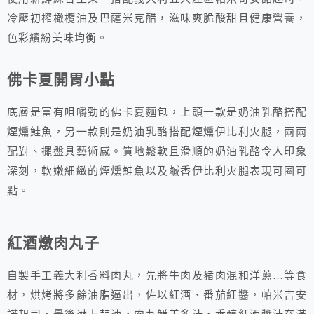
冷壓初榨橄欖油及巴薩米克醋，滋味爽脆酸甜且健康營養，
色彩繽紛美味均衡。
佛卡夏開胃小點
底層是富有咀嚼勁的佛卡夏麵包，上頭一款是奶油乳酪搭配
煙燻鮭魚，另一款則是奶油乳酪搭配煙燻伊比利火腿，兩兩
配對、擺盤具藝術感。質地鬆軟且滑順的奶油乳酪令人印象
深刻，軟嫩細緻的煙燻鮭魚以及鹹香伊比利火腿表現可圈可
點。
紅酒燉肉丸子
自製手工義大利香料肉丸，先將牛肉及豬肉混和洋蔥…等食
材，烘烤將多餘油脂逼出，佐以紅酒、番茄紅醬，帕米吉安