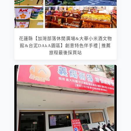
花蓮縣【加灣部落休閒廣場&大華小米酒文物
館&台泥DAkA園區】創意特色伴手禮│推薦
旅程最後採買站