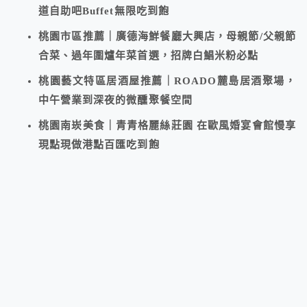
道自助吧Buffet無限吃到飽
桃園市區推薦｜廣德海鮮餐廳大興店，母親節/父親節
合菜、過年圍爐年菜首選，招牌白鯧米粉必點
桃園藝文特區居酒屋推薦｜ROADO麓島居酒聚場，
中午營業到深夜的微醺聚餐空間
桃園南崁美食｜青青格麗絲莊園 在歐風婚宴會館慢享
現點現做港點百匯吃到飽