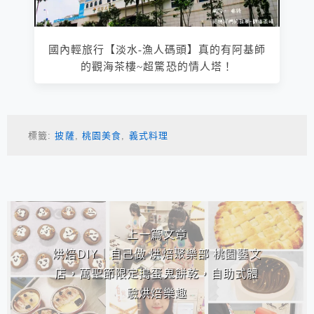
國內輕旅行【淡水-漁人碼頭】真的有阿基師
的觀海茶樓~超驚恐的情人塔！
標籤:
披薩
,
桃園美食
,
義式料理
相連文章
上一篇文章
烘焙DIY｜自己做 烘焙聚樂部 桃園藝文
店，萬聖節限定搗蛋鬼餅乾，自助式體
驗烘焙樂趣