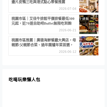
邊片皮鴨三吃與港式點心聚餐推薦
2026-07-04
桃園市區｜艾佳牛排館平價排餐最低300
元起，近70道自助吧Buffet無限吃到飽
2026-06-21
桃園市區推薦｜廣德海鮮餐廳大興店，母
親節/父親節合菜、過年圍爐年菜首選，
招牌白鯧米粉必點
2026-06-12
吃喝玩樂懶人包