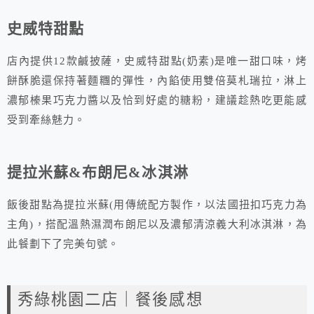
史威特甜點
店內提供12款鹹披薩，史威特甜點(奶素)是唯一甜口味，烤
餅酥脆還保持著麵糰的彈性，內餡使用雙倍莫札瑞拉，淋上
濃郁榛果巧克力醬以及恰到好處的糖粉，建議趁熱吃更能感
受到牽絲魅力。
提拉米蘇&布朗尼&冰淇淋
飯後甜點為提拉米蘇(用傳統配方製作，以法國扭扣巧克力為
主角)，搭配溫熱濕潤布朗尼以及濃郁清涼義大利冰淇淋，為
此餐劃下了完美句號。
秀綠桃園二店｜餐後感想