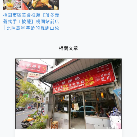
桃園市區美食推薦【薄多義
義式手工披薩】桃園站前店
│比照壽星年齡的雞翅山免
費送！搭配壽星派對套餐吃
好吃滿還可打包~
相關文章