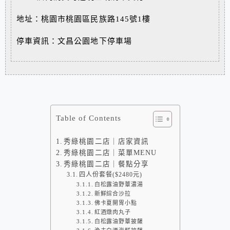
地址：桃園市桃園區民族路145號1樓
停車資訊：文昌公園地下停車場
Table of Contents
秀綠桃園二店｜店家資訊
秀綠桃園二店｜菜單MENU
秀綠桃園二店｜餐點分享
四人份套餐($2480元)
白松露油野蕈濃湯
新鮮綜合沙拉
佛卡夏開胃小點
紅酒燉肉丸子
白松露油野蕈披薩