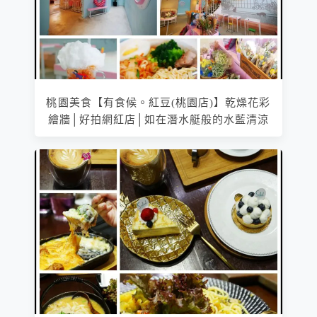
桃園美食【有食候。紅豆(桃園店)】乾燥花彩
繪牆│好拍網紅店│如在潛水艇般的水藍清涼