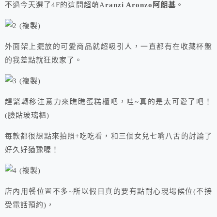
不過今天選了4F的這間超萌A
ranzi Aronzo阿朗基
。
外面架上擺放的可愛商品就超吸引人，一直都有在收藏杯盤
的我差點就狂敗家了。
趕緊轉移注意力來瞧瞧蛋糕櫃吧，哇~真的是太可愛了吧！
(臉貼玻璃櫃)
每款都很想點來拍照+吃吃看，和三個女兒七嘴八舌的討論了
好久好猶豫喔！
店內用餐位置不多~所以假日真的要有點耐心現場候位(不接
受電話預約)，