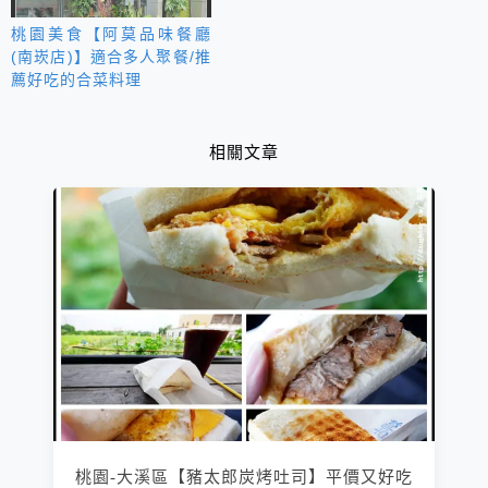
桃園美食【阿莫品味餐廳
(南崁店)】適合多人聚餐/推
薦好吃的合菜料理
相關文章
桃園-大溪區【豬太郎炭烤吐司】平價又好吃