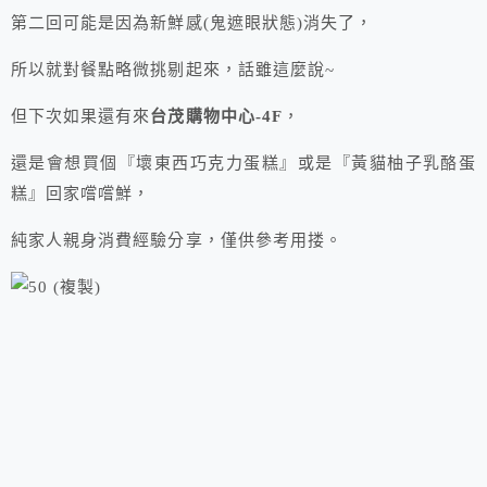
第二回可能是因為新鮮感(鬼遮眼狀態)消失了，
所以就對餐點略微挑剔起來，話雖這麼說~
但下次如果還有來
台茂購物中心-4F
，
還是會想買個『壞東西巧克力蛋糕』或是『黃貓柚子乳酪蛋
糕』回家嚐嚐鮮，
純家人親身消費經驗分享，僅供參考用搂。