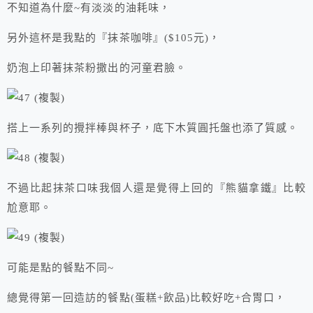
不知道為什麼~有淡淡的油耗味，
另外這杯是我點的『抹茶咖啡』($105元)，
奶泡上印著抹茶粉撒出的河童君臉。
搭上一系列的攪拌棒與杯子，底下木質圓托盤也添了質感。
不過比起抹茶口味我個人還是覺得上回的『熊貓拿鐵』比較
尬意耶。
可能是點的餐點不同~
總覺得第一回造訪的餐點(蛋糕+飲品)比較好吃+合胃口，