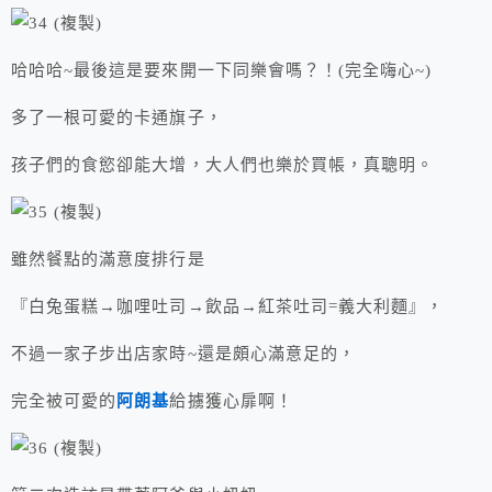
哈哈哈~最後這是要來開一下同樂會嗎？！(完全嗨心~)
多了一根可愛的卡通旗子，
孩子們的食慾卻能大增，大人們也樂於買帳，真聰明。
雖然餐點的滿意度排行是
『白兔蛋糕→咖哩吐司→飲品→紅茶吐司=義大利麵』，
不過一家子步出店家時~還是頗心滿意足的，
完全被可愛的
阿朗基
給擄獲心扉啊！