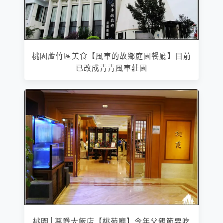
桃園蘆竹區美食【風車的故鄉庭園餐廳】目前
已改成青青風車莊園
桃園│尊爵大飯店【桃苑廳】今年父親節要吃