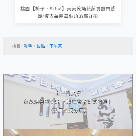
桃園【梳子．Salud】美美乾燥花蔬食熱門餐
廳/復古華麗每個角落都好拍
標籤:
咖啡‧甜點‧下午茶
相連文章
上一篇文章
台茂購物中心5F【銀座杏子日式豬排】
(已無台茂分店)