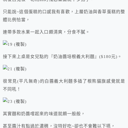
只能說~這個蛋糕的口感我有喜歡，上層奶油與香草蛋糕的整
體比例恰當，
連帶多款水果一起入口頗清爽，分食不膩。
接下來上桌是女兒點的『奶油醬培根義大利麵』($180元)。
很常見(平凡無奇)的白醬義大利麵多插了根熊貓旗感覺就是
不同吼！
其實麵和奶醬嚐起來的味道就頗一般般，
甚至醬汁有點過於濃稠，沒特好吃~卻也不會難以下嚥，