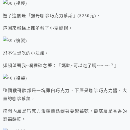
選了這個是『猴哥咖啡巧克力慕斯』($250元)，
這回來蛋糕上都多戴了小聖誕帽。
忍不住想吃的小妞妞，
頻頻望著我~嘴裡碎念著：『媽咪~可以吃了嗎~~~~~？』
整個猴哥臉部是一塊薄白巧克力、下層是咖啡巧克力醬、大
量的咖啡慕絲，
挖開內層是巧克力蛋糕體點綴著蔓越莓乾，最底層是香香的
奇福餅乾。