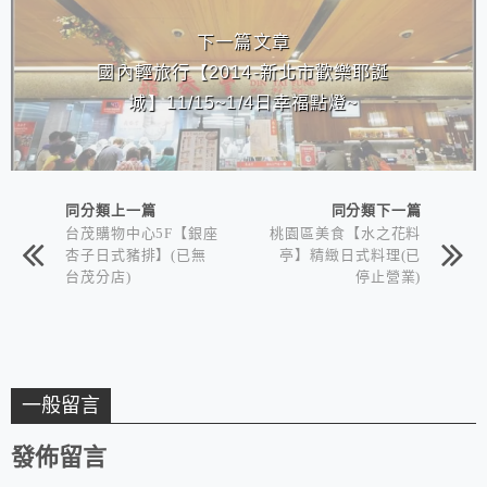
下一篇文章
國內輕旅行【2014-新北市歡樂耶誕
城】11/15~1/4日幸福點燈~
同分類上一篇
同分類下一篇
台茂購物中心5F【銀座
桃園區美食【水之花料
杏子日式豬排】(已無
亭】精緻日式料理(已
台茂分店)
停止營業)
一般留言
發佈留言