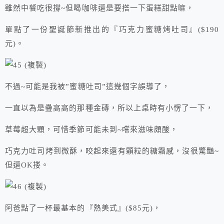
雖然中餐吃很撐~但喝咖啡還是要搭一下蛋糕甜點嘛，
單點了一份聖誕節新推出的『巧克力蜜糖烤吐司』($190
元)。
不過~可能是我被”蜜糖吐司”這幾個字誤導了，
一直以為是疊高高的那種金磚，所以上桌時有小愣了一下，
草莓超大顆，可惜季節可能未到~嚐來滋味頗酸，
巧克力吐司烤到微酥，咬起來還有顆粒的糖霜感，沒很驚豔~
但還OK搂。
阿爸點了一杯最基本的『熱美式』($85元)，