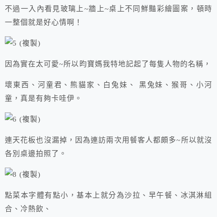
不過一入內看見玻璃上~牆上~桌上不同鮮豔彩繪圖案，頓時
一整個就是好心情啊！
因為實在太可愛~所以昀寶媽我特地記起了每隻人物的名稱，
壞東西、河童君、熊貓家、白兔妹、 黑兔妹、猴哥、小河
童，真是有夠卡哇伊。
連天花板也沒漏掉，因為連訪兩次用餐客人都頗多~所以就沒
各別桌邊拍照了。
點菜本字體有點小，基本上就分為沙拉、早午餐、冰淇淋組
合、冷熱飲、