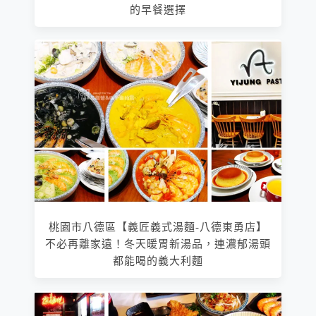
的早餐選擇
桃園市八德區【義匠義式湯麵-八德東勇店】
不必再離家遠！冬天暖胃新湯品，連濃郁湯頭
都能喝的義大利麵