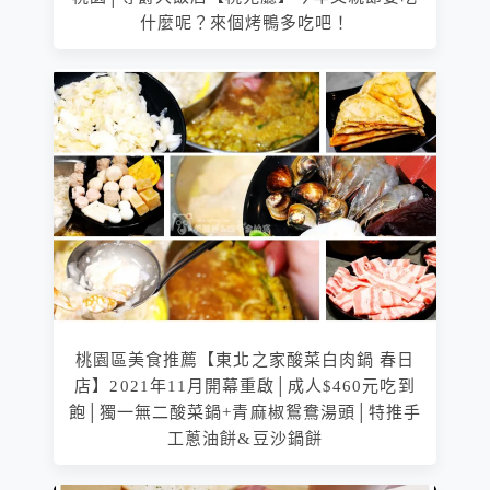
什麼呢？來個烤鴨多吃吧！
桃園區美食推薦【東北之家酸菜白肉鍋 春日
店】2021年11月開幕重啟│成人$460元吃到
飽│獨一無二酸菜鍋+青麻椒鴛鴦湯頭│特推手
工蔥油餅&豆沙鍋餅