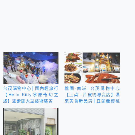
台茂購物中心│國內輕旅行
桃園-南崁│台茂購物中心
【Hello Kitty冰原奇幻之
【上菜。片皮鴨專賣店】漢
旅】聖誕節大型藝術裝置
來美食新品牌│宜蘭產櫻桃
鴨桌邊片皮秀