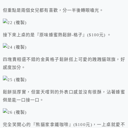
但重點是兩個女兒都有喜歡，分一半後轉眼嗑光。
接下來上桌的是『原味蜂蜜熱鬆餅-格子』($100元) 。
四塊賣相還不錯的金黃格子鬆餅搭上可愛的跩跩貓咪旗，好
感度加分。
鬆餅挺厚實，但當天嚐到的外表口感並沒有很酥，沾著蜂蜜
倒是能一口接一口。
完全笑開心的『熊貓家拿鐵咖啡』($100元)，一上桌就愛不