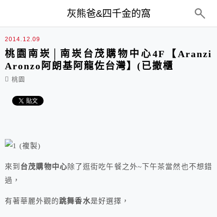
top-menu
灰熊爸&四千金的窩
2014.12.09
桃園南崁│南崁台茂購物中心4F【Aranzi
Aronzo阿朗基阿龍佐台灣】(已撤櫃
桃園
來到
台茂購物中心
除了逛街吃午餐之外~下午茶當然也不想錯
過，
有著華麗外觀的
跳舞香水
是好選擇，