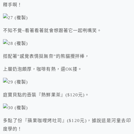
釋手啊！
不知不覺~看著看著就會想跟著它一起咧嘴笑。
搭配著”感覺表情挺無奈”的熊貓攪拌棒，
上層奶泡頗厚，咖啡有熱，還OK搂。
庭寶貝點的壺裝『熱鮮果茶』($120元)。
多點了份『蘋果咖哩烤吐司』($120元)，據說這是河童去印
度學的！