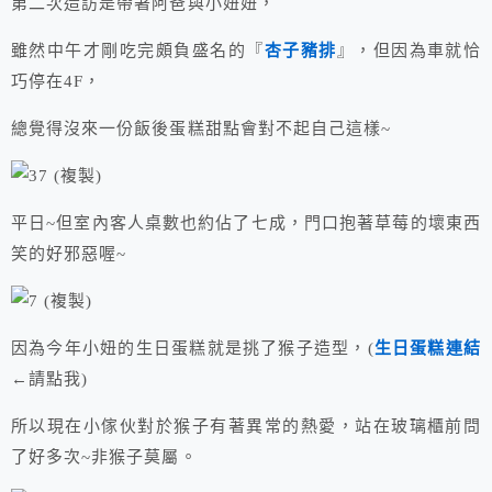
第二次造訪是帶著阿爸與小妞妞，
雖然中午才剛吃完頗負盛名的『
杏子豬排
』，但因為車就恰
巧停在4F，
總覺得沒來一份飯後蛋糕甜點會對不起自己這樣~
平日~但室內客人桌數也約佔了七成，門口抱著草莓的壞東西
笑的好邪惡喔~
因為今年小妞的生日蛋糕就是挑了猴子造型，(
生日蛋糕連結
←請點我)
所以現在小傢伙對於猴子有著異常的熱愛，站在玻璃櫃前問
了好多次~非猴子莫屬。