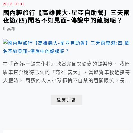
2012.10.31
國內輕旅行【高雄義大-星亞自助餐】三天兩
夜遊(四)聞名不如見面~傳說中的龍蝦呢？
高雄
在『台南-十鼓文化村』欣賞完氣勢磅礡的鼓樂後， 我們
驅車直奔期待已久的『高雄-義大』，當遊覽車駛近接待
大廳時， 周遭的大人小孩都情不自禁的眉開眼笑，長長
一段路~終於抵達了啊！
繼續閱讀