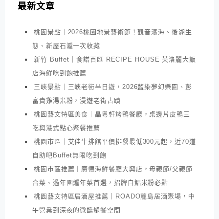
最新文章
桃園景點｜2026桃園地景藝術節！觀音濱海、後湖生
態、新屋石滬一次收藏
新竹 Buffet｜食譜百匯 RECIPE HOUSE 芙洛麗大飯
店海鮮吃到飽推薦
三峽景點｜三峽老街半日遊，2026藍染夢幻樂園、彭
富貴雞湯米粉，漫遊老街古蹟
桃園藝文特區美食｜晶粵軒烤鴨餐廳，桌邊片皮鴨三
吃與港式點心聚餐推薦
桃園市區｜艾佳牛排館平價排餐最低300元起，近70道
自助吧Buffet無限吃到飽
桃園市區推薦｜廣德海鮮餐廳大興店，母親節/父親節
合菜、過年圍爐年菜首選，招牌白鯧米粉必點
桃園藝文特區居酒屋推薦｜ROADO麓島居酒聚場，中
午營業到深夜的微醺聚餐空間