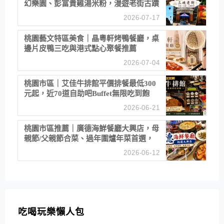
幻樂園、彭富貴雞湯米粉，漫遊老街古蹟
2026-07-17
桃園藝文特區美食｜晶粵軒烤鴨餐廳，桌
邊片皮鴨三吃與港式點心聚餐推薦
2026-07-04
桃園市區｜艾佳牛排館平價排餐最低300
元起，近70道自助吧Buffet無限吃到飽
2026-06-21
桃園市區推薦｜廣德海鮮餐廳大興店，母
親節/父親節合菜、過年圍爐年菜首選，
招牌白鯧米粉必點
2026-06-12
吃喝玩樂懶人包