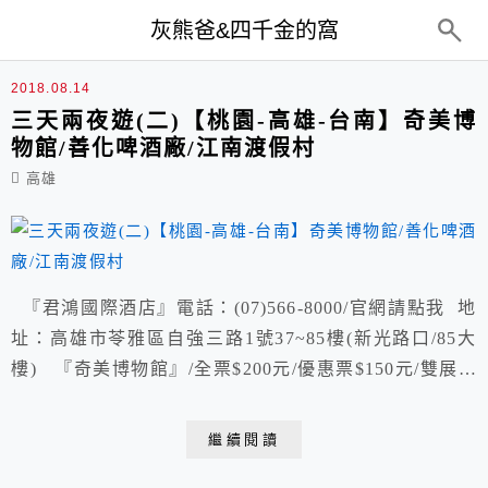
top-menu
灰熊爸&四千金的窩
高雄
2018.08.14
三天兩夜遊(二)【桃園-高雄-台南】奇美博
物館/善化啤酒廠/江南渡假村
高雄
『君鴻國際酒店』電話：(07)566-8000/官網請點我 地
址：高雄市苓雅區自強三路1號37~85樓(新光路口/85大
樓) 『奇美博物館』/全票$200元/優惠票$150元/雙展套
票$280元/7歲以下免費 開館時間：09:30~17:30(每週三
休館) 地址：臺南市仁德區文華路二段66號/官網請點我
繼續閱讀
『台南-善化啤酒廠』 營業時間：早上09:00~下...