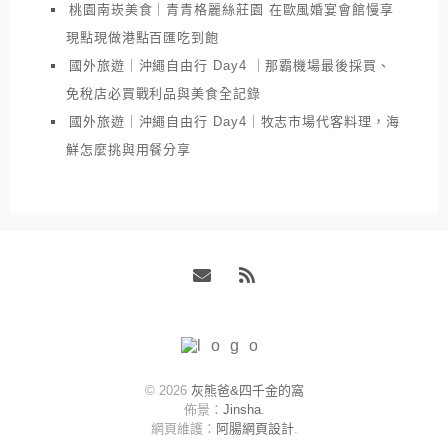
桃園南崁美食｜青青格麗絲莊園 在歐風婚宴會館慢享
現點現做港點百匯吃到飽
國外旅遊｜沖繩自由行 Day4 ｜那霸機場最後採買、
免稅店必買戰利品與美食全記錄
國外旅遊｜沖繩自由行 Day4｜牧志市場代客料理，海
鮮怎麼挑與用餐分享
Email
RSS
© 2026
灰熊爸&四千金的窩
佈景：
Jinsha
.
網頁維護：
阿腸網頁設計
.