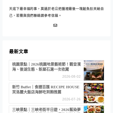
天底下最幸福的事，莫過於老公把盤裡最後一塊鮭魚肚夾給自
己，若需與我們聯絡請參考信箱。
最新文章
桃園景點｜2026桃園地景藝術節！觀音濱
海、後湖生態、新屋石滬一次收藏
2026-08-02
新竹 Buffet｜食譜百匯 RECIPE HOUSE
芙洛麗大飯店海鮮吃到飽推薦
2026-07-26
三峽景點｜三峽老街半日遊，2026藍染夢