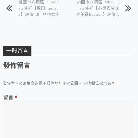
桃園市八德區 Uber E
桃園市八德區 Uber E
ats外送【森田 morit
ats外送【心晟複合式
a】評價4.8│品項眾多
早午餐Brunch】評價4.
│八德重劃區平價美味
9│用心製作溫馨早午
早午餐
餐│不時更新有買一送
一優惠
一般留言
發佈留言
發佈留言必須填寫的電子郵件地址不會公開。
必填欄位標示為
*
留言
*