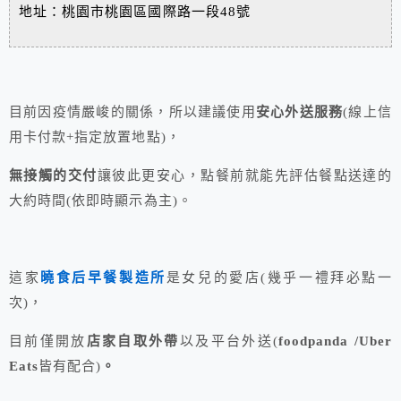
地址：桃園市桃園區國際路一段48號
目前因疫情嚴峻的關係，所以建議使用
安心外送服務
(線上信
用卡付款+指定放置地點)，
無接觸的交付
讓彼此更安心，點餐前就能先評估餐點送達的
大約時間(依即時顯示為主)。
這家
曉食后早餐製造所
是女兒的愛店(幾乎一禮拜必點一
次)，
目前僅開放
店家自取外帶
以及平台外送(
foodpanda /Uber
Eats
皆有配合)
。