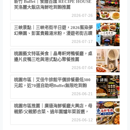
新竹 Buffet｜食譜百匯 RECIPE HOUSE
芙洛麗大飯店海鮮吃到飽推薦
2026-07-26
三峽景點｜三峽老街半日遊，2026藍染夢
幻樂園、彭富貴雞湯米粉，漫遊老街古蹟
2026-07-17
桃園藝文特區美食｜晶粵軒烤鴨餐廳，桌
邊片皮鴨三吃與港式點心聚餐推薦
2026-07-04
桃園市區｜艾佳牛排館平價排餐最低300
元起，近70道自助吧Buffet無限吃到飽
2026-06-21
桃園市區推薦｜廣德海鮮餐廳大興店，母
親節/父親節合菜、過年圍爐年菜首選，
招牌白鯧米粉必點
2026-06-12