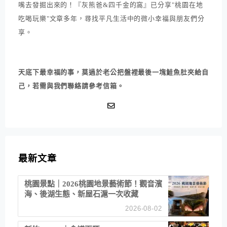
嘴去發掘出來的！『灰熊爸&四千金的窩』已分享"桃園在地
吃喝玩樂"文章多年，尋找平凡生活中的微小幸福與朋友們分
享。
天底下最幸福的事，莫過於老公把盤裡最後一塊鮭魚肚夾給自
己，若需與我們聯絡請參考信箱。
最新文章
桃園景點｜2026桃園地景藝術節！觀音濱
海、後湖生態、新屋石滬一次收藏
2026-08-02