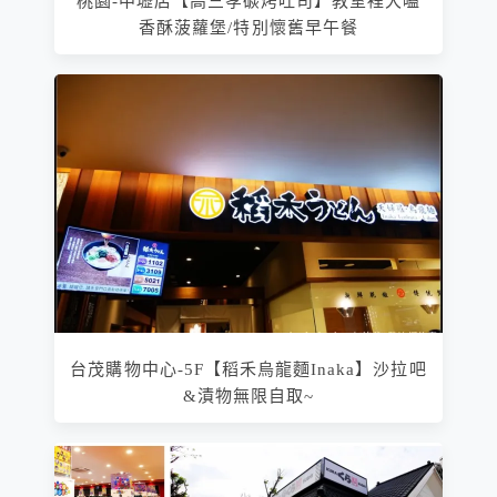
桃園-中壢店【高三孝碳烤吐司】教室裡大嗑
香酥菠蘿堡/特別懷舊早午餐
台茂購物中心-5F【稻禾烏龍麵Inaka】沙拉吧
&漬物無限自取~