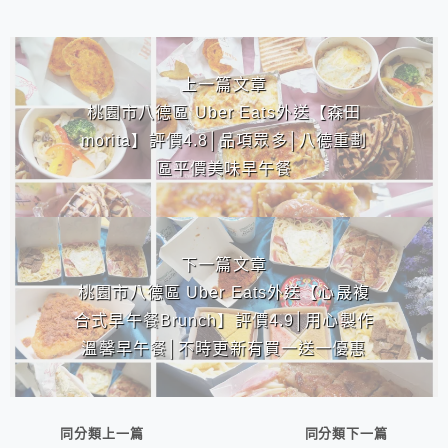
相連文章
上一篇文章
桃園市八德區 Uber Eats外送【森田
morita】評價4.8│品項眾多│八德重劃
區平價美味早午餐
下一篇文章
桃園市八德區 Uber Eats外送【心晟複
合式早午餐Brunch】評價4.9│用心製作
溫馨早午餐│不時更新有買一送一優惠
同分類上一篇
同分類下一篇