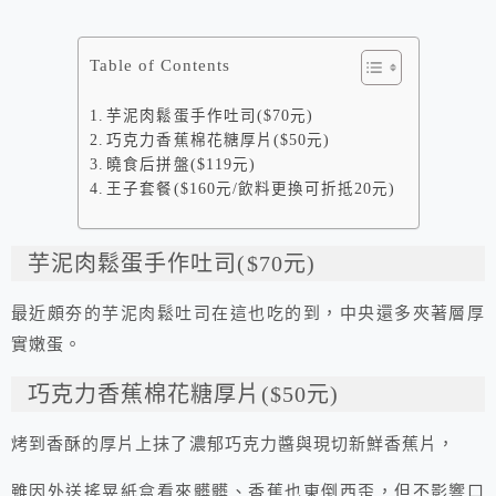
Table of Contents
芋泥肉鬆蛋手作吐司($70元)
巧克力香蕉棉花糖厚片($50元)
曉食后拼盤($119元)
王子套餐($160元/飲料更換可折抵20元)
芋泥肉鬆蛋手作吐司($70元)
最近頗夯的芋泥肉鬆吐司在這也吃的到，中央還多夾著層厚
實嫩蛋。
巧克力香蕉棉花糖厚片($50元)
烤到香酥的厚片上抹了濃郁巧克力醬與現切新鮮香蕉片，
雖因外送搖晃紙盒看來髒髒、香蕉也東倒西歪，但不影響口