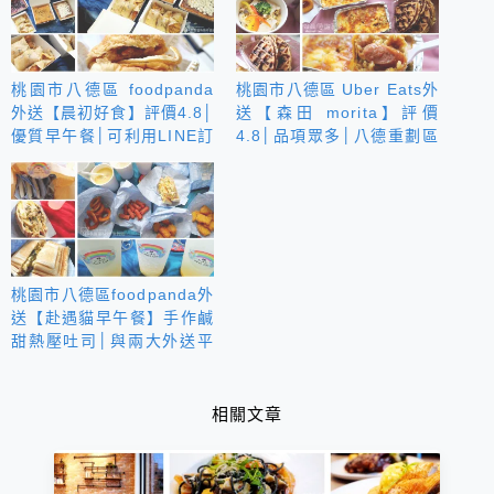
桃園市八德區 foodpanda
桃園市八德區 Uber Eats外
外送【晨初好食】評價4.8│
送【森田 morita】評價
優質早午餐│可利用LINE訂
4.8│品項眾多│八德重劃區
隔天餐點│團體訂購$1000
平價美味早午餐
可提供外送服務
桃園市八德區foodpanda外
送【赴遇貓早午餐】手作鹹
甜熱壓吐司│與兩大外送平
台皆有合作│寵物友善可愛
貓貓中途之家
相關文章