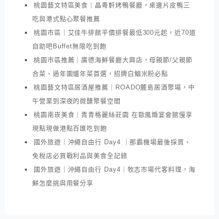
桃園藝文特區美食｜晶粵軒烤鴨餐廳，桌邊片皮鴨三
吃與港式點心聚餐推薦
桃園市區｜艾佳牛排館平價排餐最低300元起，近70道
自助吧Buffet無限吃到飽
桃園市區推薦｜廣德海鮮餐廳大興店，母親節/父親節
合菜、過年圍爐年菜首選，招牌白鯧米粉必點
桃園藝文特區居酒屋推薦｜ROADO麓島居酒聚場，中
午營業到深夜的微醺聚餐空間
桃園南崁美食｜青青格麗絲莊園 在歐風婚宴會館慢享
現點現做港點百匯吃到飽
國外旅遊｜沖繩自由行 Day4 ｜那霸機場最後採買、
免稅店必買戰利品與美食全記錄
國外旅遊｜沖繩自由行 Day4｜牧志市場代客料理，海
鮮怎麼挑與用餐分享