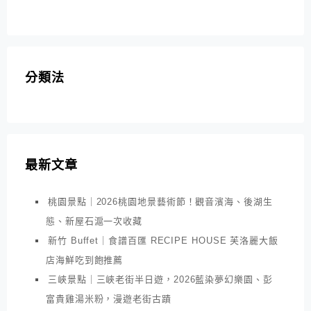
分類法
最新文章
桃園景點｜2026桃園地景藝術節！觀音濱海、後湖生
態、新屋石滬一次收藏
新竹 Buffet｜食譜百匯 RECIPE HOUSE 芙洛麗大飯
店海鮮吃到飽推薦
三峽景點｜三峽老街半日遊，2026藍染夢幻樂園、彭
富貴雞湯米粉，漫遊老街古蹟