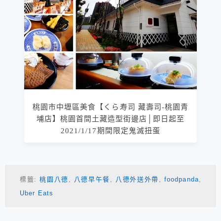
桃園市中壢區美食【くら寿司 藏壽司-桃園青
埔店】桃園首間土藏造型街邊店│即日起至
2021/1/17期間限定鬼滅扭蛋
標籤:
桃園八德
,
八德早午餐
,
八德外送外帶
,
foodpanda
,
Uber Eats