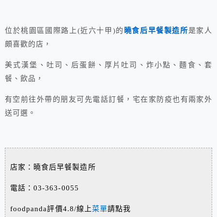
位於桃園區國際路上(近六十甲)的
曉食后早餐製造所
是家人
頗喜歡的店，
美式漢堡、吐司、后蛋餅、厚片吐司、炸小點、麵食、套
餐、飲品，
有空前往外帶的朋友可先電話訂餐，宅在家防疫也有兩家外
送可選。
店家：曉食后早餐製造所
電話：03-363-0055
foodpanda評價4.8/線上
菜單
請點我