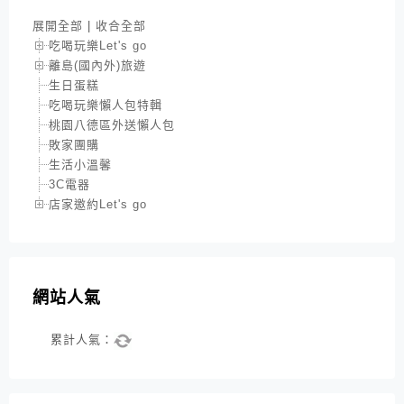
展開全部
|
收合全部
吃喝玩樂Let's go
離島(國內外)旅遊
生日蛋糕
吃喝玩樂懶人包特輯
桃園八德區外送懶人包
敗家團購
生活小溫馨
3C電器
店家邀約Let's go
網站人氣
累計人氣：