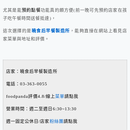
尤其是能
預約點餐
功能真的頗方便(前一晚可先預約店家在孩
子吃午餐時間送餐抵達)，
這次選擇的是
曉食后早餐製造所
，能夠直接在網站上看見店
家菜單與地址和評價。
店家：曉食后早餐製造所
電話：03-363-0055
foodpanda評價4.8/線上
菜單
請點我
營業時間：週二至週日6:30~13:30
週一固定公休日/店家
粉絲團
請點我