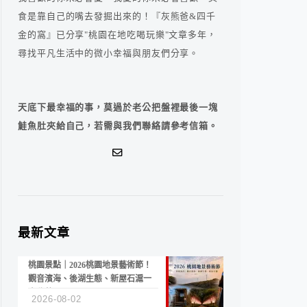
食是靠自己的嘴去發掘出來的！『灰熊爸&四千
金的窩』已分享"桃園在地吃喝玩樂"文章多年，
尋找平凡生活中的微小幸福與朋友們分享。
天底下最幸福的事，莫過於老公把盤裡最後一塊
鮭魚肚夾給自己，若需與我們聯絡請參考信箱。
最新文章
桃園景點｜2026桃園地景藝術節！
觀音濱海、後湖生態、新屋石滬一
次收藏
2026-08-02