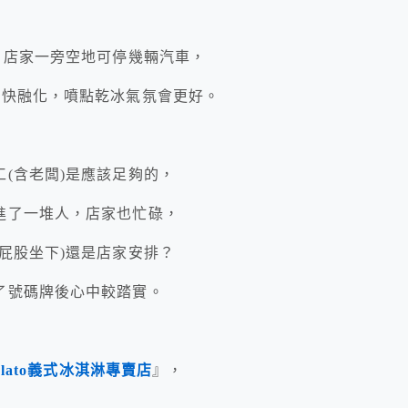
，店家一旁空地可停幾輛汽車，
也快融化，噴點乾冰氣氛會更好。
(含老闆)是應該足夠的，
進了一堆人，店家也忙碌，
屁股坐下)還是店家安排？
了號碼牌後心中較踏實。
Gelato義式冰淇淋專賣店
』，