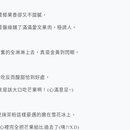
濃郁果香卻又不甜膩，
著盤緣鋪了滿滿愛文果肉，極誘人。
興奮的全淋淋上去，真是金黃到閃眼。
塊吃反而酸甜恰到好處，
是該大口吃芒果啊！(心滿意足~)
看見抹茶粉這樣豪邁的撒在雪花冰上，
裡完全把芒果給比過去了(咦?!XD)