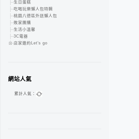
生日蛋糕
吃喝玩樂懶人包特輯
桃園八德區外送懶人包
敗家團購
生活小溫馨
3C電器
店家邀約Let's go
網站人氣
累計人氣：