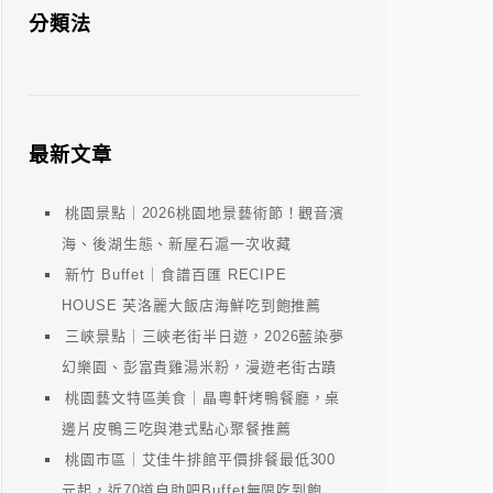
分類法
最新文章
桃園景點｜2026桃園地景藝術節！觀音濱
海、後湖生態、新屋石滬一次收藏
新竹 Buffet｜食譜百匯 RECIPE
HOUSE 芙洛麗大飯店海鮮吃到飽推薦
三峽景點｜三峽老街半日遊，2026藍染夢
幻樂園、彭富貴雞湯米粉，漫遊老街古蹟
桃園藝文特區美食｜晶粵軒烤鴨餐廳，桌
邊片皮鴨三吃與港式點心聚餐推薦
桃園市區｜艾佳牛排館平價排餐最低300
元起，近70道自助吧Buffet無限吃到飽