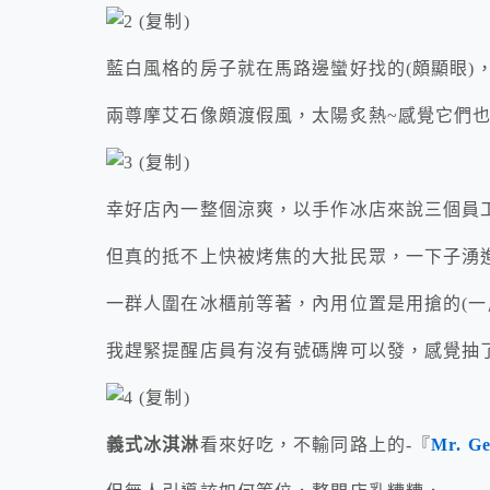
藍白風格的房子就在馬路邊蠻好找的(頗顯眼)
兩尊摩艾石像頗渡假風，太陽炙熱~感覺它們
幸好店內一整個涼爽，以手作冰店來說三個員工
但真的抵不上快被烤焦的大批民眾，一下子湧
一群人圍在冰櫃前等著，內用位置是用搶的(一
我趕緊提醒店員有沒有號碼牌可以發，感覺抽
義式冰淇淋
看來好吃，不輸同路上的-『
Mr. 