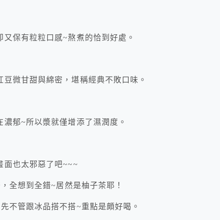
卻又保有粒粒口感~熬煮的恰到好處。
紅豆微甘甜與綿密，堪稱經典不敗口味。
在濃郁~所以漿就僅增添了濕潤度。
面也太邪惡了吧~~~
茶，全想到全錯~居然是柚子茶耶！
，先不管跟冰品搭不搭~重點是頗好喝。