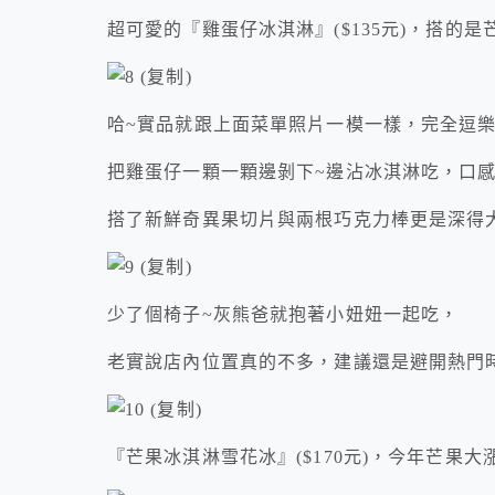
超可愛的『雞蛋仔冰淇淋』($135元)，搭的是
哈~實品就跟上面菜單照片一模一樣，完全逗
把雞蛋仔一顆一顆邊剝下~邊沾冰淇淋吃，口
搭了新鮮奇異果切片與兩根巧克力棒更是深得
少了個椅子~灰熊爸就抱著小妞妞一起吃，
老實說店內位置真的不多，建議還是避開熱門時
『芒果冰淇淋雪花冰』($170元)，今年芒果