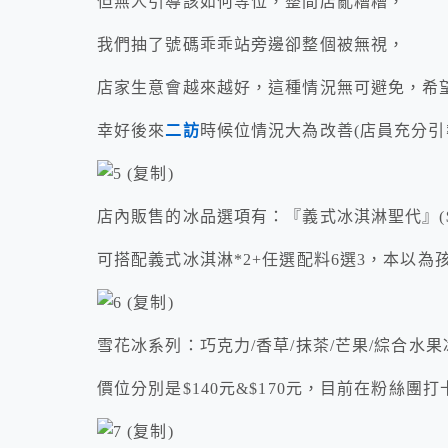
但無人引導該如何等位，整間店亂糟糟，
我們抽了號碼乖乖站旁邊卻整個被無視，
店家生意會越來越好，這種情況無可避免，希望
幸好後來
二訪
時候位情況大為改善(店員充分引
店內販售的冰品選項有：『義式冰淇淋聖代』($
可搭配義式冰淇淋*2+任選配料6選3，本以為
雪花冰系列：巧克力/香草/抹茶/芒果/綜合水
價位分別是$140元&$170元，目前在粉絲團打