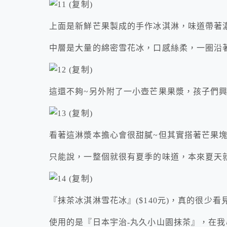
上面是新鮮芒果製成的手作冰淇淋，味道帶著
中層是大量的綿密雪花冰，口感絲柔，一圈沿
這還不夠~另外附了一小壺芒果果漿，孩子們
看著這淋漿本擔心會很甜膩~但其實搭著芒果
只能說，一整個就很有夏季的味道，本來夏天就
『抹茶冰淇淋雪花冰』($140元)，真的很少
使用的是『日本宇治-丸久小山園抹茶』，在我心