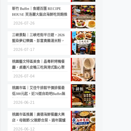
新竹 Buffet｜食譜百匯 RECIPE
HOUSE 芙洛麗大飯店海鮮吃到飽推
薦
2026-07-26
三峽景點｜三峽老街半日遊，2026
藍染夢幻樂園、彭富貴雞湯米粉，
漫遊老街古蹟
2026-07-17
桃園藝文特區美食｜晶粵軒烤鴨餐
廳，桌邊片皮鴨三吃與港式點心聚
餐推薦
2026-07-04
桃園市區｜艾佳牛排館平價排餐最
低300元起，近70道自助吧Buffet無
限吃到飽
2026-06-21
桃園市區推薦｜廣德海鮮餐廳大興
店，母親節/父親節合菜、過年圍爐
年菜首選，招牌白鯧米粉必點
2026-06-12