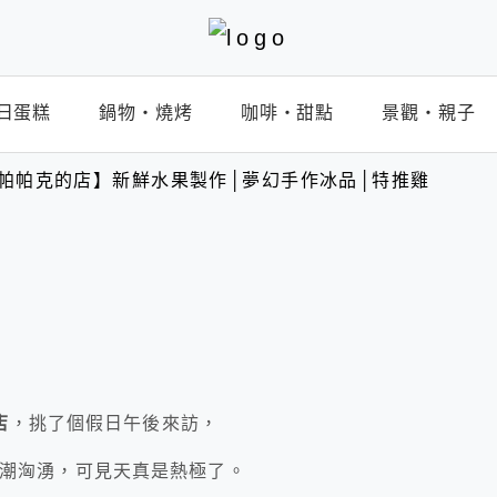
日蛋糕
鍋物‧燒烤
咖啡‧甜點
景觀‧親子
lato 帕帕克的店】新鮮水果製作│夢幻手作冰品│特推雞
店
，挑了個假日午後來訪，
內就人潮洶湧，可見天真是熱極了。