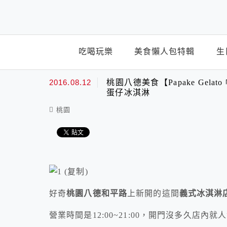
top-menu
吃喝玩樂
美食懶人包特輯
生
2016.08.12
桃園八德美食【Papake Ge
蛋仔冰淇淋
桃園
好奇
桃園八德和平路
上新開的這間
義式冰淇淋
營業時間是12:00~21:00，開門沒多久店