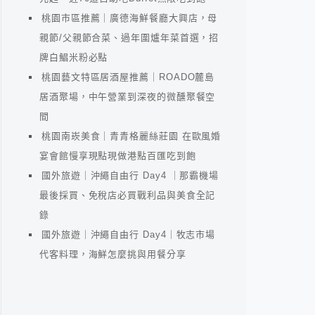
桃園市區推薦｜廣德海鮮餐廳大興店，母
親節/父親節合菜、過年圍爐年菜首選，招
牌白鯧米粉必點
桃園藝文特區居酒屋推薦｜ROADO麓島
居酒聚場，中午營業到深夜的微醺聚餐空
間
桃園南崁美食｜青青格麗絲莊園 在歐風婚
宴會館慢享現點現做港點百匯吃到飽
國外旅遊｜沖繩自由行 Day4 ｜那霸機場
最後採買、免稅店必買戰利品與美食全記
錄
國外旅遊｜沖繩自由行 Day4｜牧志市場
代客料理，海鮮怎麼挑與用餐分享