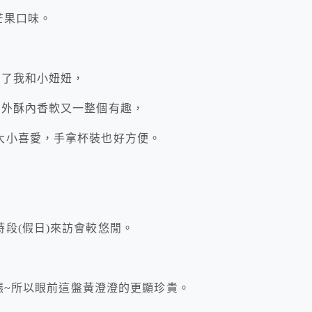
芒果口味。
樂了我和小妞妞，
感外酥內香軟又一整個有趣，
大小喜愛，手拿杯裝也好方便。
段(假日)來訪會較悠閒。
大漲~所以眼前這盤黃澄澄的更顯珍貴。