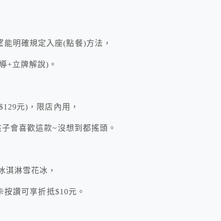
能明確規定入座(點餐)方法，
導+立牌解說)。
129元)，限店內用，
孩子會喜歡這款~沒想到都搖頭。
果冰淇淋雪花冰，
卡按讚可享折抵$10元。