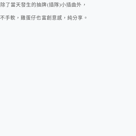
除了當天發生的抽牌(插隊)小插曲外，
料不手軟，雞蛋仔也富創意感，純分享。