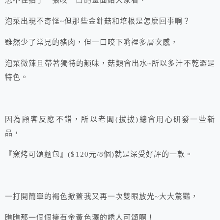
忍不住拍了一張咬一口的畫面給大家看，
泡菜出現不奇怪~但那些金針菇和培根是怎麼回事啊？
雖然少了常見的豬肉，但一口咬下嘴裡多層次感，
泡菜微辣且帶著獨特的韻味，菇類會出水~所以多汁不乾澀是
特色。
因為顧客反應不錯，所以老闆(拔拔)總會用心研發一些新
品，
『窯烤可頌麵包』($120元/8個)就是深受好評的一款。
一打開簡單的褐色掀蓋我又再一次雙眼放光~大大驚豔，
瞧瞧那一個個擁有金黃色澤的誘人可頌啊！