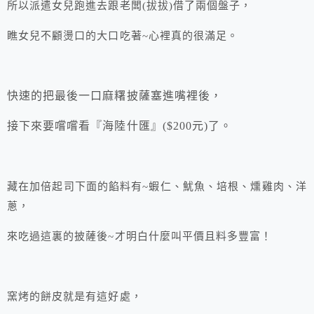
所以派遣女兒跑進去跟老闆(拔拔)借了兩個盤子，
瞧女兒不顧燙口的大口吃著~心裡真的很滿足。
快速的把最後一口麻糬披薩塞進嘴裡後，
接下來要嚐嚐看『海陸什匯』($200元)了。
藏在加倍起司下面的餡料有~蝦仁、魷魚、培根、燻雞肉、洋
蔥，
來吃過這裏的披薩後~才明白什麼叫平價且料多豐富！
窯烤的餅皮就是有這好處，