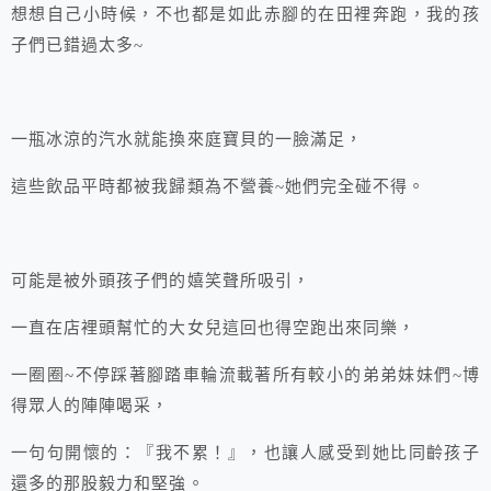
想想自己小時候，不也都是如此赤腳的在田裡奔跑，我的孩
子們已錯過太多~
一瓶冰涼的汽水就能換來庭寶貝的一臉滿足，
這些飲品平時都被我歸類為不營養~她們完全碰不得。
可能是被外頭孩子們的嬉笑聲所吸引，
一直在店裡頭幫忙的大女兒這回也得空跑出來同樂，
一圈圈~不停踩著腳踏車輪流載著所有較小的弟弟妹妹們~博
得眾人的陣陣喝采，
一句句開懷的：『我不累！』，也讓人感受到她比同齡孩子
還多的那股毅力和堅強。