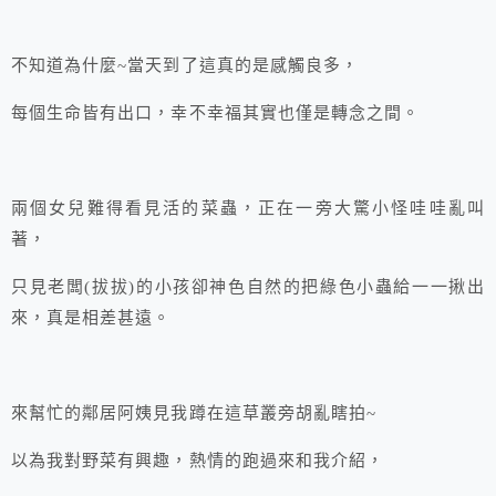
不知道為什麼~當天到了這真的是感觸良多，
每個生命皆有出口，幸不幸福其實也僅是轉念之間。
兩個女兒難得看見活的菜蟲，正在一旁大驚小怪哇哇亂叫
著，
只見老闆(拔拔)的小孩卻神色自然的把綠色小蟲給一一揪出
來，真是相差甚遠。
來幫忙的鄰居阿姨見我蹲在這草叢旁胡亂瞎拍~
以為我對野菜有興趣，熱情的跑過來和我介紹，