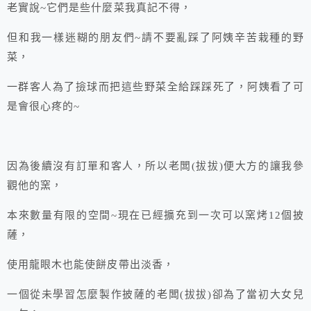
老實說~它們是些什麼菜我真記不得，
但和我一樣迷糊的朋友們~請不要亂踩了阿姨辛苦栽種的野
菜，
一群客人為了撿球而把這些野菜全給踩踩死了，阿姨看了可
是會很心疼的~
因為後續沒有訂單和客人，所以老闆(拔拔)便大方的讓我參
觀他的窯，
本來數量有限的空間~現在已經擴充到一次可以窯烤12個披
薩，
使用龍眼木也能使餅皮帶出淡香，
一個從未學習怎麼製作披薩的老闆(拔拔)卻為了當初大女兒