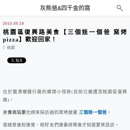
top-menu
灰熊爸&四千金的窩
2013.05.19
桃園區復興路美食【三個娃一個爸 窯烤
pizza】歡迎回家！
桃園
位於龍潭鄉健行路的鄉間小徑旁(目前已搬遷至桃園區復興
路)，
連
食尚玩家
也趕來採訪過的窯烤披薩
三個娃一個爸
，
我總是後知後覺，經好友們連番誇獎後才知道要來造訪，