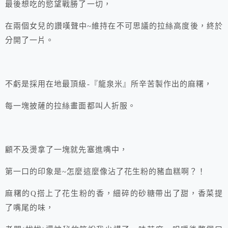
最後想吃的慾望戰勝了一切，
在兩個女兒的讚嘆聲中~維持在不可思議的拉絲高度後，終於
分開了一片。
不虧是採用在地最頂級-『龍泉米』所辛苦製作出的麻糬，
每一塊披薩的拉絲畫面都叫人折服。
顧不及燙拿了一塊就先塞進嘴中，
第一口的印象是~怎麼這麼像沾了花生粉的豬血糕啊？！
麻糬的Q搭上了花生粉的香，細碎的砂糖帶出了甜，香菜提
了嘴尾的味，