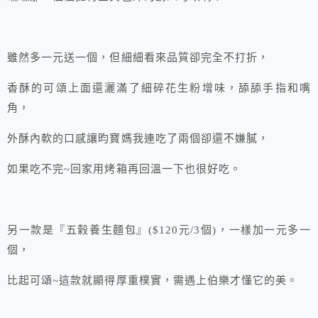
雖然多一元送一個，但細細看來品質卻完全不打折，
香酥的可頌上面還灑滿了細碎花生粉增味，舔舔手指和嘴
角，
外酥內軟的口感讓昀寶媽我連吃了兩個卻還不嫌膩，
如果吃不完~回家用烤箱再回溫一下也很好吃。
另一款是『五榖養生麵包』($120元/3個)，一樣加一元多一
個，
比起可頌~這款就顯得厚重樸實，需遇上伯樂才懂它的美。