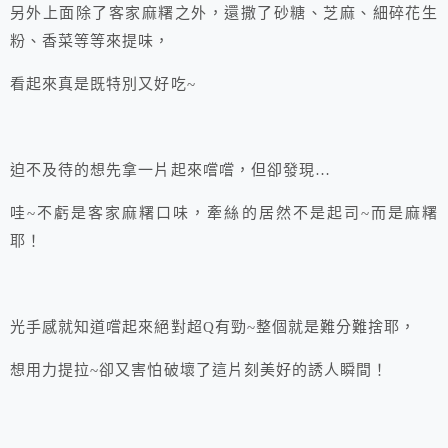
另外上面除了客家麻糬之外，還撒了砂糖、芝麻、細碎花生
粉、香菜等等來提味，
看起來真是既特別又好吃~
迫不及待的想先拿一片起來嚐嚐，但卻發現…
哇~不虧是客家麻糬口味，牽絲的居然不是起司~而是麻糬
耶！
光手感就知道嚐起來絕對超Q有勁~整個就是難分難捨耶，
想用力提拉~卻又害怕破壞了這片刻美好的誘人瞬間！