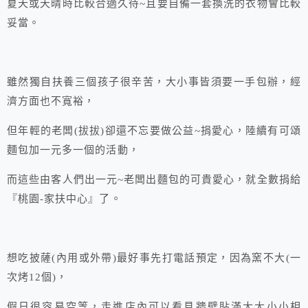
夏天或天晴時比較合適久待~且要自備一套換洗的衣物會比較
妥當。
雖然獨自扶養三個孩子很辛苦，大小事皆須要一手包辦，經
濟方面也不寬裕，
但年輕的老闆(拔拔)卻還不忘要做公益~捐愛心，陸續有可頌
麵包加一元多一個的活動，
而這些由客人們出一元~老闆出麵包的可貴愛心，就全數捐給
『桃園-家扶中心』了。
想吃披薩(內用或外帶)最好事先打電話預定，因為窯不大(一
次烤12個)，
假日很容易空等，走進店內可以看見牆壁貼滿大大小小相