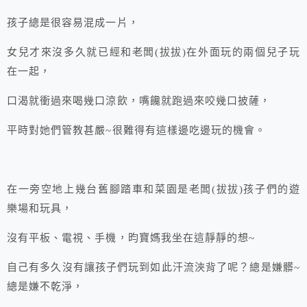
孩子總是很容易混成一片，
女兒才來沒多久就已經和老闆(拔拔)在外面玩的兩個兒子玩
在一起，
口渴就衝過來喝幾口涼飲，嘴饞就跑過來咬幾口披薩，
平時對她們管教甚嚴~很難得有這樣邊吃邊玩的機會。
在一旁空地上幾台舊腳踏車和菜園是老闆(拔拔)孩子們的遊
樂場和玩具，
沒有平板、電視、手機，昀寶媽我坐在這靜靜的想~
自己有多久沒有讓孩子們玩到如此汗流浹背了呢？總是嫌髒~
總是嫌不乾淨，