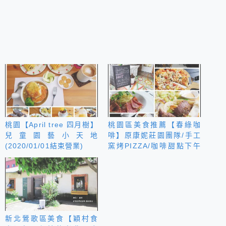
桃園【April tree 四月樹】
桃園區美食推薦【春綠咖
兒童園藝小天地
啡】原康妮莊園團隊/手工
(2020/01/01結束營業)
窯烤PIZZA/咖啡甜點下午
茶
新北鶯歌區美食【穎村食