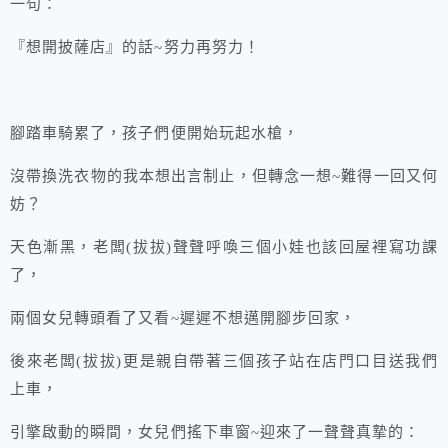
一句：
『想開披薩店』的話~努力再努力！
腳踏車騎累了，孩子們便開始玩起水槍，
沒帶換洗衣物的我本想出言制止，但轉念一想~難得一回又何
妨？
天色漸黑，老闆(拔拔)聲聲呼喚三個小娃也該回屋裡寫功課
了，
兩個女兒轉頭看了又看~遲遲不想邁開腳步回家，
後來老闆(拔拔)更是親自帶著三個孩子站在店門口目送我們
上車，
引擎啟動的瞬間，女兒們搖下車窗~迎來了一聲聲真摯的：