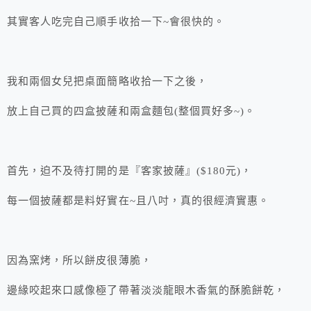
其實客人吃完自己順手收拾一下~會很快的。
我和兩個女兒把桌面簡略收拾一下之後，
放上自己買的四盒披薩和兩盒麵包(整個買好多~)。
首先，迫不及待打開的是『客家披薩』($180元)，
每一個披薩都是料好實在~且八吋，真的很經濟實惠。
因為窯烤，所以餅皮很薄脆，
邊緣咬起來口感像極了帶著淡淡龍眼木香氣的酥脆餅乾，