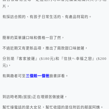
片，
有採訪合照的、有孩子日常生活的、有產品特寫的。
簡單的菜單讓口味和價格一目了然，
不過近期又有更新品項，推出了兩款甜口味披薩，
分別是『客家披薩』($180元)和『信扶=-幸福之戀』($200
元)，
有興趣者可至
三個娃一個爸
臉書詳看。
到訪時老闆(拔拔)正在埋頭苦做披薩，
幫忙接電話的是大女兒，幫忙收錢的是住附近的鄰居阿姨。