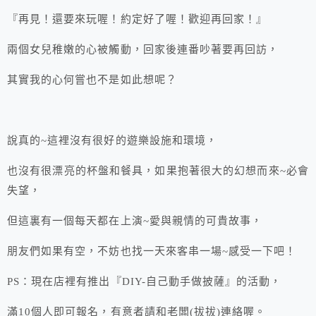
『再見！還要來玩喔！約定好了喔！歡迎再回家！』
兩個女兒稚嫩的心被觸動，回家後連番吵著要再回訪，
其實我的心何嘗也不是如此想呢？
說真的~這裡沒有很好的遊樂設施和環境，
也沒有很漂亮的杯盤和餐具，如果抱著很大的幻想而來~必會
失望，
但這裏有一個每天都在上演~愛與親情的可貴故事，
朋友們如果有空，不妨也找一天來客串一場~感受一下吧！
PS：現在店裡有推出『DIY-自己動手做披薩』的活動，
滿10個人即可報名，有意者請和老闆(拔拔)連絡喔。