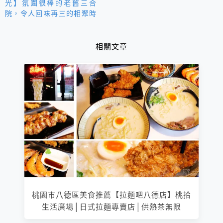
光】氛圍很棒的老舊三合
院，令人回味再三的相聚時
光~
相關文章
桃園市八德區美食推薦【拉麵吧八德店】桃拾
生活廣場│日式拉麵專賣店│供熱茶無限