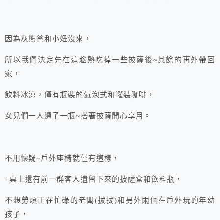
因為灰熊爸和小妞沒來，
所以我們決定先在這趁熱吃掉一些披薩後~其餘的再外帶回
家，
飲料冰涼，僅有瓶裝的氣泡式和罐裝咖啡，
女兒們一人選了一瓶~搭著披薩開心享用。
不用懷疑~戶外座椅就僅有這樣，
+桌上還有前一群客人遺留下來的披薩盒和飲料瓶，
不想勞煩正在忙碌的老闆(拔拔)和另外兩個在戶外玩的年幼
孩子，