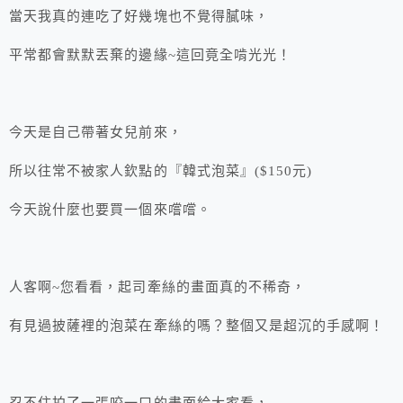
當天我真的連吃了好幾塊也不覺得膩味，
平常都會默默丟棄的邊緣~這回竟全啃光光！
今天是自己帶著女兒前來，
所以往常不被家人欽點的『韓式泡菜』($150元)
今天說什麼也要買一個來嚐嚐。
人客啊~您看看，起司牽絲的畫面真的不稀奇，
有見過披薩裡的泡菜在牽絲的嗎？整個又是超沉的手感啊！