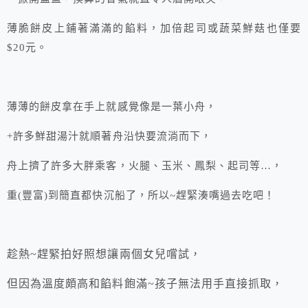
薄脆餅皮上鋪著滿滿的餡料，加倍起司或蔬菜鮮菇也僅要
$20元。
薄薄的餅皮拿在手上就感覺像是一葉小舟，
+許多鮮甜湯汁就順著舟沿快要流淌而下，
舟上擠了許多大胖乘客，火腿、玉米、鳳梨、起司等…，
重(豐富)到簡直都快沉船了，所以~趕緊湊嘴過去吃吧！
趁熱~趕緊拍好照想讓兩個女兒嚐試，
但因為溫度頗高和餡料飽滿~孩子無法用手直接抓取，