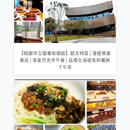
【桃園市立圖書新總館】藝文特區│漫遊蔦屋
書店│享星巴克早午餐│品嚐北海道馬鈴薯餅
下午茶