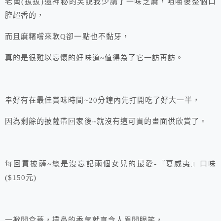
老闆(拔拔)還神秘的笑說我少講了一味芝麻，咀嚼後整個口
腔超香的，
而且麻糬嚐來軟Q卻一點也不黏牙，
真的是很難以忘懷的好味道~值得為了它一訪再訪。
幸好有在最佳賞味時間~20分鐘內先打開吃了好大一半，
因為剩餘的披薩帶回家後~就沒有這可貴的畫面供欣賞了。
每回買披薩~總是沒忘記兩個女兒的最愛-『夏威夷』口味
($150元)
一掀開盒蓋，撲鼻的香氣就直令人眉開眼笑，