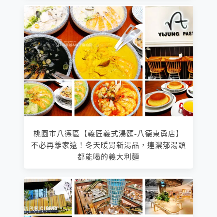
桃園市八德區【義匠義式湯麵-八德東勇店】
不必再離家遠！冬天暖胃新湯品，連濃郁湯頭
都能喝的義大利麵