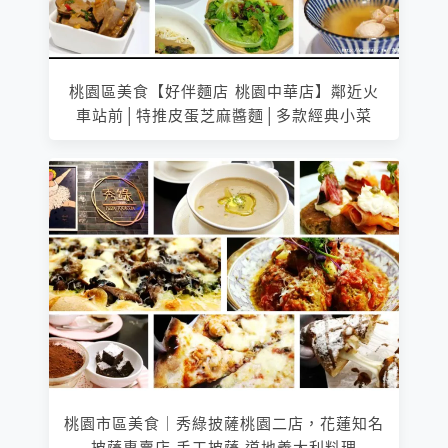
桃園區美食【好伴麵店 桃園中華店】鄰近火
車站前│特推皮蛋芝麻醬麵│多款經典小菜
桃園市區美食｜秀綠披薩桃園二店，花蓮知名
披薩專賣店 手工披薩 道地義大利料理