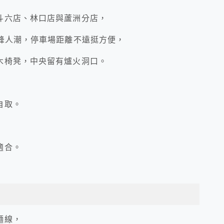
斗六店、林口店與蘆洲分店，
峰人潮，停車場距離不遠挺方便，
木椅凳，中央留有爐火洞口。
自取。
適合。
麵線，