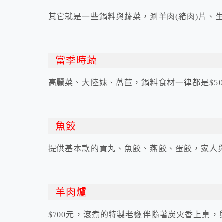
其它就是一些鍋料與蔬菜，涮羊肉(豬肉)片、
當季時蔬
高麗菜、大陸妹、萵苣，鍋料食材一律都是$5
魚餃
提供基本款的貢丸、魚餃、燕餃、蛋餃，家人
羊肉爐
$700元，滾煮的特製老甕伴隨著炭火香上桌