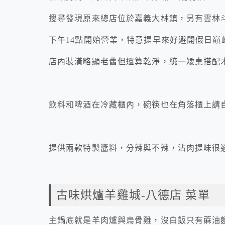
搜尋發現原來總店位於嘉義大林鎮，另有雲林
下午14點開始營業，特意提早來好避開假日巔
店內裝潢略顯老舊但還算乾淨，統一矮桌搭配
飲料和啤酒在冷藏櫃內，碗筷也在角落櫃上請
提供兩款特製醬料，分辣與不辣，沾肉提味很
古味烘爐羊雞城-八德店 菜單
主鍋底就是羊肉爐與烏骨雞，沒白飯只有蔴油