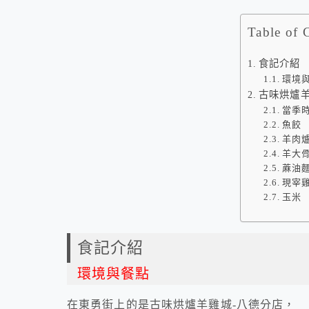
Table of 
食記介紹
環境
古味烘爐羊
當季
魚餃
羊肉
羊大
蔴油
現宰
玉米
食記介紹
環境與餐點
在東勇街上的是古味烘爐羊雞城-八德分店，