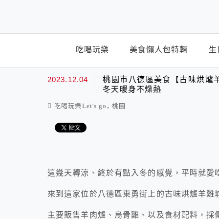
top-menu
吃喝玩樂
美食懶人包特輯
生
2023.12.04
桃園市八德區美食【古味烘爐羊
冬天暖身不燥熱
,
吃喝玩樂Let's go
桃園
這幾天轉涼、終於有點入冬的感覺，平時就愛
來到這家位於八德區東勇街上的古味烘爐羊雞城
主要販售羊肉爐、烏骨雞、以及食材配料，採