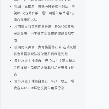
桃園市區推薦｜廣德海鮮餐廳大興店，母
親節/父親節合菜、過年圍爐年菜首選，招
牌白鯧米粉必點
桃園藝文特區居酒屋推薦｜ROADO麓島
居酒聚場，中午營業到深夜的微醺聚餐空
間
桃園南崁美食｜青青格麗絲莊園 在歐風婚
宴會館慢享現點現做港點百匯吃到飽
國外旅遊｜沖繩自由行 Day4 ｜那霸機場
最後採買、免稅店必買戰利品與美食全記
錄
國外旅遊｜沖繩自由行 Day4｜牧志市場
代客料理，海鮮怎麼挑與用餐分享