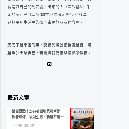
食是靠自己的嘴去發掘出來的！『灰熊爸&四千
金的窩』已分享"桃園在地吃喝玩樂"文章多年，
尋找平凡生活中的微小幸福與朋友們分享。
天底下最幸福的事，莫過於老公把盤裡最後一塊
鮭魚肚夾給自己，若需與我們聯絡請參考信箱。
最新文章
桃園景點｜2026桃園地景藝術節！
觀音濱海、後湖生態、新屋石滬一
次收藏
2026-08-02