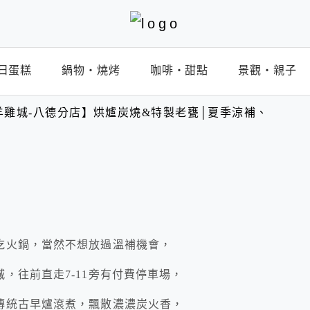
日蛋糕
鍋物‧燒烤
咖啡‧甜點
景觀‧親子
雞城-八德分店】烘爐炭燒&特製老甕│夏季涼補、
吃火鍋，當然不想放過溫補機會，
，往前直走7-11旁有付費停車場，
傳統古早爐滾煮，飄散濃濃炭火香，