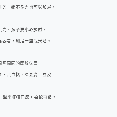
足的，嫌不夠力也可以加炭。
度高、孩子要小心觸碰，
路客看，加足一整瓶米酒。
團團圓圓的圍爐氛圍，
血、米血糕、凍豆腐、豆皮。
點一盤來嚐嚐口感，喜歡再點。