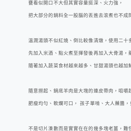
甕看似開口不大但其實容量挺深、火力強，
把大部分的鍋料全一股腦的丟進去滾煮也不成
溫潤湯頭不似紅燒、倒比較像清燉，使用二十
先加入米酒、點火煮至揮發後再加入大骨湯，
隨著加入蔬菜食材越來越多、甘甜湯頭也越加
隨意撈起、鍋底羊肉是大塊的連皮帶肉，咀嚼
肥瘦均勻、軟爛可口， 孩子單啃、大人蘸醬
不是切片湊數而是實實在在的幾多塊老薑，難