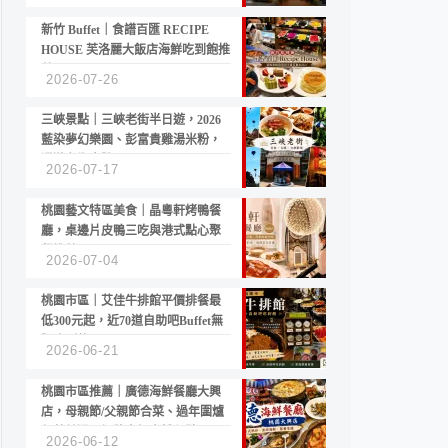
新竹 Buffet｜食譜百匯 RECIPE
HOUSE 芙洛麗大飯店海鮮吃到飽推
薦
2026-07-26
三峽景點｜三峽老街半日遊，2026
藍染夢幻樂園、彭富貴雞湯米粉，
漫遊老街古蹟
2026-07-17
桃園藝文特區美食｜晶粵軒烤鴨餐
廳，桌邊片皮鴨三吃與港式點心聚
餐推薦
2026-07-04
桃園市區｜艾佳牛排館平價排餐最
低300元起，近70道自助吧Buffet無
限吃到飽
2026-06-21
桃園市區推薦｜廣德海鮮餐廳大興
店，母親節/父親節合菜、過年圍爐
年菜首選，招牌白鯧米粉必點
2026-06-12