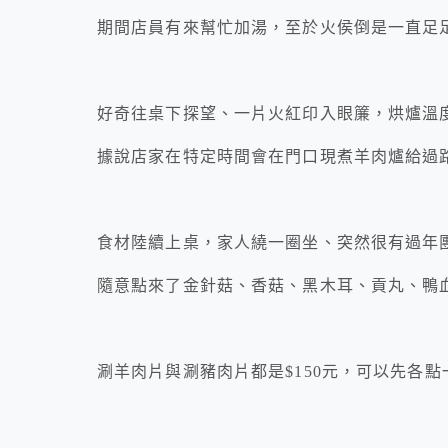
期間店員有來幫忙加湯，至於火侯倒是一直足
好奇往桌下探望、一片火紅印入眼簾，烘爐溫
據說店家在特定時間會在門口現煮羊肉爐給過
食材陸續上桌，家人繞一圈坐、突然很有過年
隨意點來了金針菇、香菇、黑木耳、貢丸、鴨
涮羊肉片與涮豬肉片都是$150元，可以先各