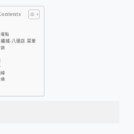
Contents
與餐點
雞城-八德店 菜單
時蔬
爐
骨
麵線
雞佛