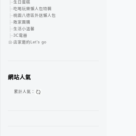
生日蛋糕
吃喝玩樂懶人包特輯
桃園八德區外送懶人包
敗家團購
生活小溫馨
3C電器
店家邀約Let's go
網站人氣
累計人氣：