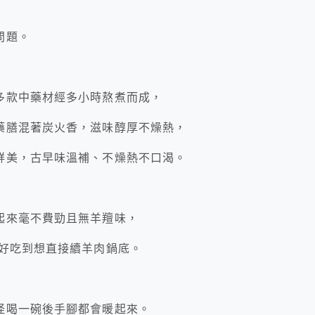
問題。
多款中藥材經多小時熬煮而成，
藥膳混著炭火香，滋味醇厚不燥熱，
鮮美，古早味溫補、不燥熱不口渴。
起來毫不費勁且無羊羶味，
，好吃到想直接續羊肉鍋底。
怪喝一碗後手腳都會暖起來。