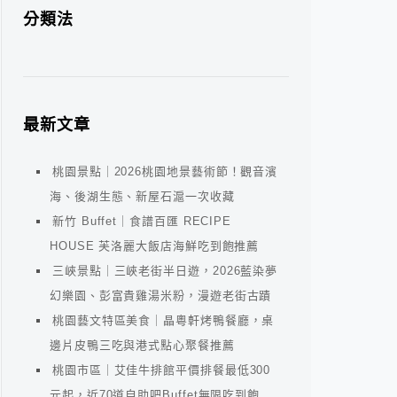
分類法
最新文章
桃園景點｜2026桃園地景藝術節！觀音濱
海、後湖生態、新屋石滬一次收藏
新竹 Buffet｜食譜百匯 RECIPE
HOUSE 芙洛麗大飯店海鮮吃到飽推薦
三峽景點｜三峽老街半日遊，2026藍染夢
幻樂園、彭富貴雞湯米粉，漫遊老街古蹟
桃園藝文特區美食｜晶粵軒烤鴨餐廳，桌
邊片皮鴨三吃與港式點心聚餐推薦
桃園市區｜艾佳牛排館平價排餐最低300
元起，近70道自助吧Buffet無限吃到飽