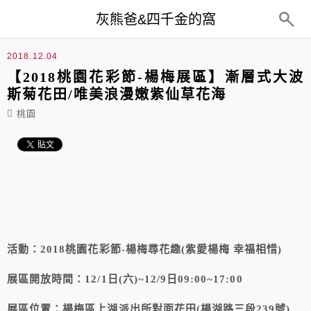
top-menu
灰熊爸&四千金的窩
2018.12.04
【2018桃園花彩節-楊梅展區】漸層式大波
斯菊花田/唯美浪漫嫩紫仙草花海
桃園
活動：2018桃園花彩節-楊梅尋花趣(紫愛楊梅 幸福相惜)
展區開放時間：12/1日(六)~12/9日09:00~17:00
展區位置：楊梅區上湖派出所對面花田(楊湖路三段239號)