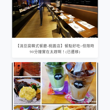
【涓豆腐韓式餐廳-桃園店】餐點好吃~但限時
90分鐘實在太趕啊！(已遷移)