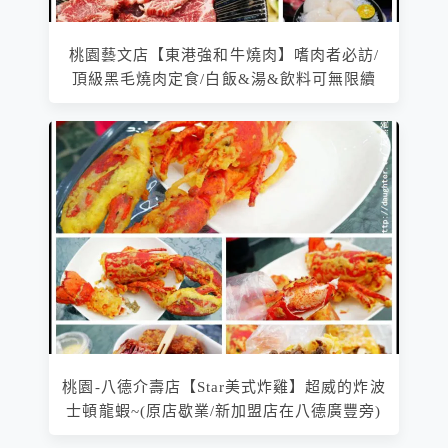
桃園藝文店【東港強和牛燒肉】嗜肉者必訪/
頂級黑毛燒肉定食/白飯&湯&飲料可無限續
桃園-八德介壽店【Star美式炸雞】超威的炸波
士頓龍蝦~(原店歇業/新加盟店在八德廣豐旁)