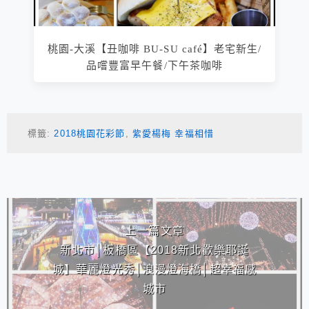
桃園-大溪【丑咖啡 BU-SU café】老宅新生/
品嚐豐富早午餐/下午茶咖啡
標籤:
2018桃園花彩節
,
紫愛楊梅 幸福相惜
相連文章
上一篇文章
新北市│板橋區【2018新北歡樂耶誕
城】華麗燈光秀│浪漫燈海橋│超幸福感
城市