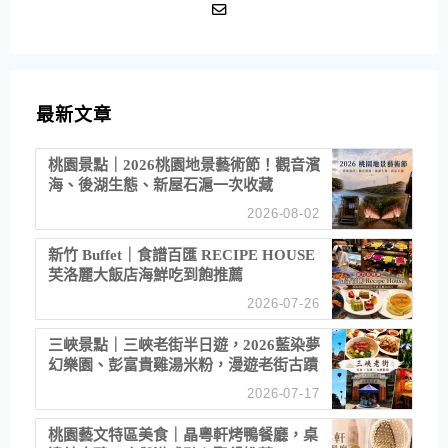
最新文章
桃園景點｜2026桃園地景藝術節！觀音濱
海、後湖生態、新屋石滬一次收藏
2026-08-02
新竹 Buffet｜食譜百匯 RECIPE HOUSE
芙洛麗大飯店海鮮吃到飽推薦
2026-07-26
三峽景點｜三峽老街半日遊，2026藍染夢
幻樂園、彭富貴雞湯米粉，漫遊老街古蹟
2026-07-17
桃園藝文特區美食｜晶粵軒烤鴨餐廳，桌