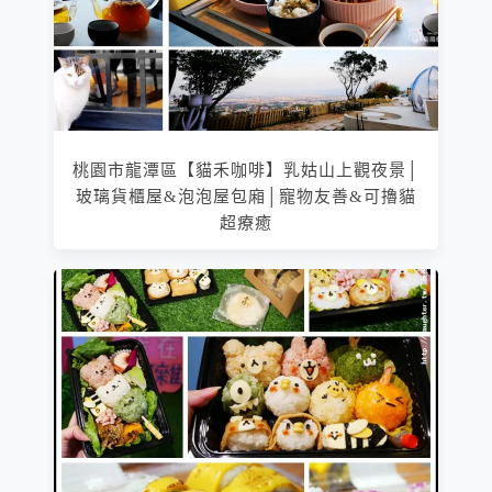
桃園市龍潭區【貓禾咖啡】乳姑山上觀夜景│
玻璃貨櫃屋&泡泡屋包廂│寵物友善&可擼貓
超療癒