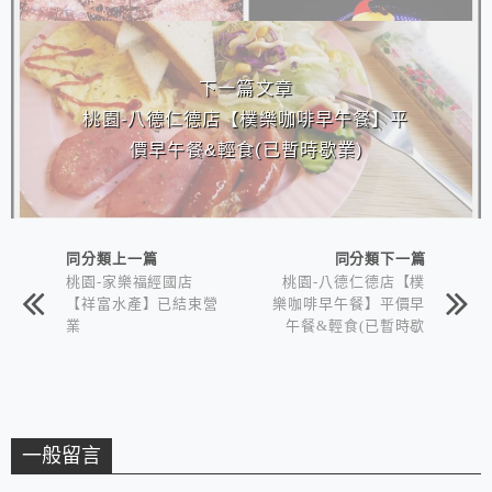
下一篇文章
桃園-八德仁德店【樸樂咖啡早午餐】平
價早午餐&輕食(已暫時歇業)
同分類上一篇
同分類下一篇
桃園-家樂福經國店
桃園-八德仁德店【樸
【祥富水產】已結束營
樂咖啡早午餐】平價早
業
午餐&輕食(已暫時歇
業)
一般留言