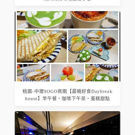
桃園-中壢SOGO商圈【晨曉好食Daybreak
house】早午餐‧咖啡下午茶‧蛋糕甜點