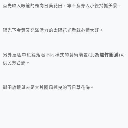
首先映入眼簾的是向日葵花田，等不及穿入小徑捕抓美景。
陽光下金黃又充滿活力的太陽花光看就心情大好。
另外展區中也錯落著不同樣式的藝術裝置(此為
織竹圓滿
)可
供民眾合影。
鄰田放眼望去是大片隨風搖曳的百日草花海。