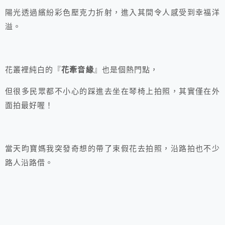
陽光透過繽紛彩色壓克力折射，進入其間令人感受到幸福洋
溢。
花叢裡純白的『
花牽音緣
』也是個熱門點，
但很多民眾都不小心的踩進去坐在琴椅上拍照，其實僅在外
面拍最好喔！
當天昀寶媽我突發奇想的帶了束假花去拍照，沿路拍也不少
路人沿路借。