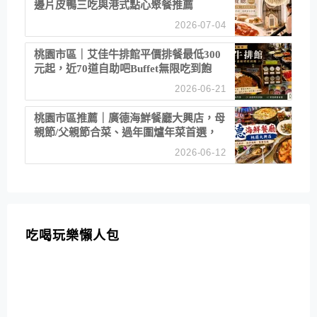
邊片皮鴨三吃與港式點心聚餐推薦
2026-07-04
桃園市區｜艾佳牛排館平價排餐最低300
元起，近70道自助吧Buffet無限吃到飽
2026-06-21
桃園市區推薦｜廣德海鮮餐廳大興店，母
親節/父親節合菜、過年圍爐年菜首選，
招牌白鯧米粉必點
2026-06-12
吃喝玩樂懶人包