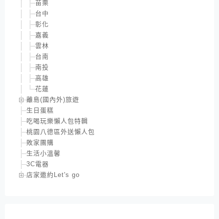
苗栗
台中
彰化
嘉義
雲林
台南
南投
高雄
花蓮
離島(國內外)旅遊
生日蛋糕
吃喝玩樂懶人包特輯
桃園八德區外送懶人包
敗家團購
生活小溫馨
3C電器
店家邀約Let's go