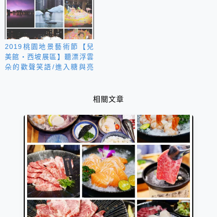
2019桃園地景藝術節【兒
美館‧西坡展區】聽漂浮雲
朵的歡聲笑語/進入糖與亮
粉的日月奇遇記
相關文章