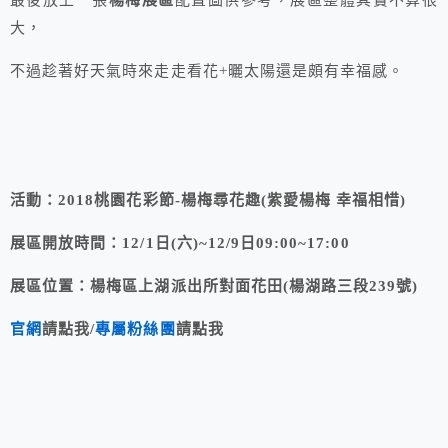
最後放上一張
楊梅展區
配置圖供參考，展區整體其實不算很
大，
不過趁著好天氣時來走走看花+曬太陽還是頗有幸福感。
活動：2018桃園花彩節-楊梅尋花趣(紫愛楊梅 幸福相惜)
展區開放時間：12/1日(六)~12/9日09:00~17:00
展區位置：楊梅區上湖派出所對面花田(楊湖路三段239號)
官網
請點我/
專屬粉絲團
請點我