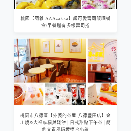
桃園【啊雜 AAAzakka】超可愛壽司飯糰餐
盒/早餐還有多樣壽司捲
桃園市八德區【外婆的茶屋-八德豐田店】金
川燒&大福麻糬與鬆餅│日式甜點下午茶│簡
約文青風環境適合小歇