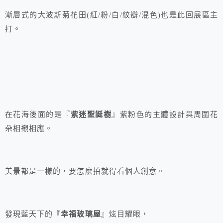
漸層式的大波斯菊花田(紅/粉/白/紋瓣/混色)也是此回展區主
打。
在花海後面的是『
紫迷聖誕樹
』紫粉色的主體設計與周圍花
朵相襯相應。
美景都是一樣的，要怎麼拍就得看個人創意。
發現藍天下的『
幸福玻璃屋
』炫目耀眼，