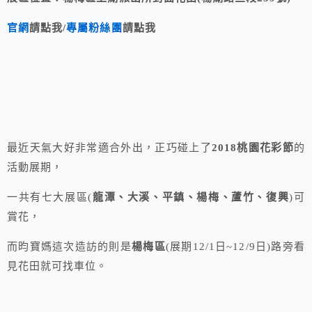
官網
請點我/
專屬粉絲團
請點我
最近天氣大好非常適合外出，正巧碰上了
2018桃園花彩節
的
活動展期，
一共有七大展區(
龍潭、大溪、平鎮、楊梅、蘆竹、復興
)可
賞花，
而昀寶媽這次造訪的則是
楊梅區
(展期12/1日~12/9日)路旁看
見花田就可找車位。