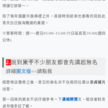
得讓它排第一，
除了每年國慶升旗典禮之外，其餘時刻前來也都看的見如此
青天白日旗海飄揚的畫面。
※營業時間：週一~週日05:00~15:00/六日延長至19:00(週四
公休)
2.
說到
米干
不少朋友都會先講起無名
詳細
圖文版
<<請點我
經歷修店整修之後，昔日的無名米干在相同位置以
忠貞城
再
出發，
第一回來的朋友不訪仔細參考一下
濃縮精簡
文，相信會對忠
貞市場多份了解。