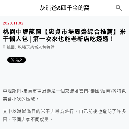
top-menu
灰熊爸&四千金的窩
2020.11.02
桃園中壢龍岡【忠貞市場周邊綜合推薦】米
干懶人包│第一次來也能老新店吃透透！
,
桃園
吃喝玩樂懶人包特輯
中壢龍岡-忠貞市場周邊是一個充滿著雲南(泰國/緬甸)等特色
美食小吃的區域，
其中以琳瑯滿目的米干店最為盛行，自己前後也造訪了許多
回，不同店家不同感受，