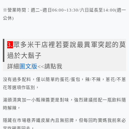
※營業時間：週二~週日06:00~13:30/六日延長至14:00(週一
公休)
3.
眾多米干店裡若要說最異軍突起的莫
過於大鬍子
詳細
圖文版
<<請點我
沒有過多配料，僅以簡單的蛋花/蛋包，辣/不辣，蔥花/不蔥
花等選項作區別，
湯頭清爽加一小瓢辣醬更是對味，強烈建議搭配一瓶飲料隨
時解辣，
隱藏在市場巷弄鐵皮屋內且無招牌，但每回昀寶媽我前來必
定吃碗再回去，