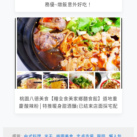
務優~燉飯意外好吃！
桃園八德美食【糧全食美家鄉麵食館】道地重
慶酸辣粉│特推暖身甜酒釀(已結束店面採宅配
標籤:
中式料理
,
米干
,
桃園美食
,
忠貞市場
,
龍岡
,
懶人包