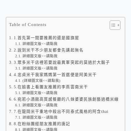
Table of Contents
1.首先第一間要推薦的還是國旗屋
詳細圖文版<<請點我
2.說到米干不少朋友都會先講起無名
詳細圖文版<<請點我
3.眾多米干店裡若要說最異軍突起的莫過於大鬍子
詳細圖文版<<請點我
4.忠貞米干我家媽媽第一首選便是阿美米干
(詳細圖文版<<請點我)
5.在臉書上看團友推薦的李燕雲南米干
詳細圖文版<<請點我
6.宛若小酒館高質感餐廳的八妹婆婆民族創藝過橋米線
詳細圖文版<<請點我
7.在龍岡米干重地中殺出不同泰式風格的阿含thai
詳細圖文版<<請點我
8.在粉絲團經朋友推薦的唐記
詳細圖文版<<請點我