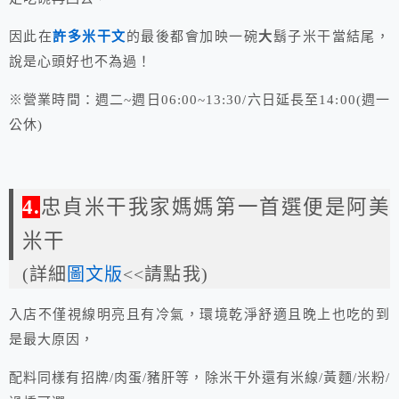
因此在
許多米干文
的最後都會加映一碗
大
鬍子米干當結尾，
說是心頭好也不為過！
※營業時間：週二~週日06:00~13:30/六日延長至14:00(週一
公休)
4.
忠貞米干我家媽媽第一首選便是阿美
米干
(詳細
圖文版
<<請點我)
入店不僅視線明亮且有冷氣，環境乾淨舒適且晚上也吃的到
是最大原因，
配料同樣有招牌/肉蛋/豬肝等，除米干外還有米線/黃麵/米粉/