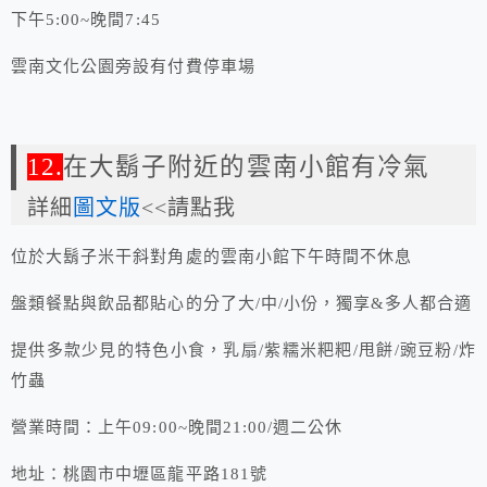
下午5:00~晚間7:45
雲南文化公園旁設有付費停車場
12.
在大鬍子附近的雲南小館有冷氣
詳細
圖文版
<<請點我
位於大鬍子米干斜對角處的雲南小館下午時間不休息
盤類餐點與飲品都貼心的分了大/中/小份，獨享&多人都合適
提供多款少見的特色小食，乳扇/紫糯米粑粑/甩餅/豌豆粉/炸
竹蟲
營業時間：上午09:00~晚間21:00/週二公休
地址：桃園市中壢區龍平路181號