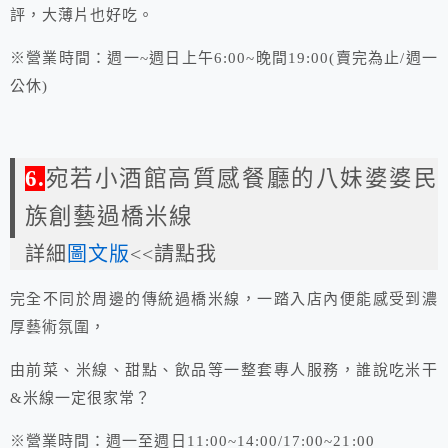
評，大薄片也好吃。
※營業時間：週一~週日上午6:00~晚間19:00(賣完為止/週一
公休)
6.
宛若小酒館高質感餐廳的八妹婆婆民
族創藝過橋米線
詳細
圖文版
<<請點我
完全不同於周邊的傳統過橋米線，一踏入店內便能感受到濃
厚藝術氛圍，
由前菜、米線、甜點、飲品等一整套專人服務，誰說吃米干
&米線一定很家常？
※營業時間：週一至週日11:00~14:00/17:00~21:00