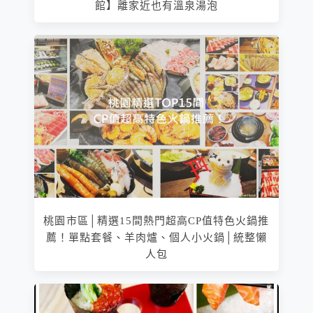
館】離家近也有溫泉湯泡
桃園市區│精選15間熱門超高CP值特色火鍋推
薦！單點套餐、羊肉爐、個人小火鍋│統整懶
人包