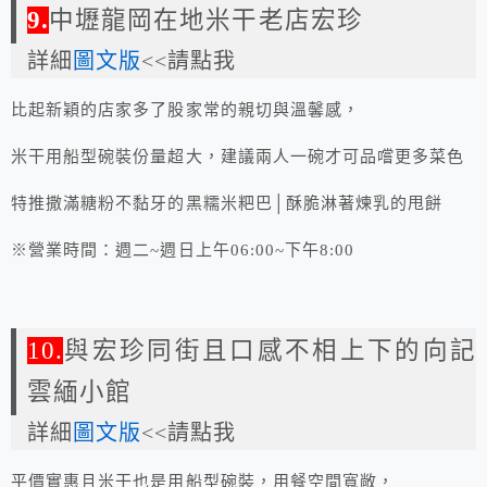
9.
中壢龍岡在地米干老店宏珍
詳細
圖文版
<<請點我
比起新穎的店家多了股家常的親切與溫馨感，
米干用船型碗裝份量超大，建議兩人一碗才可品嚐更多菜色
特推撒滿糖粉不黏牙的黑糯米粑巴│酥脆淋著煉乳的甩餅
※營業時間：週二~週日上午06:00~下午8:00
10.
與宏珍同街且口感不相上下的向記
雲緬小館
詳細
圖文版
<<請點我
平價實惠且米干也是用船型碗裝，用餐空間寬敞，