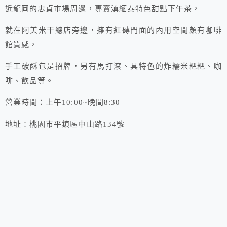
近龍岡的忠貞市場周邊，專賣滇緬泰特色甜點下午茶，
就在阿美米干總店旁邊，擁有紅磚門面的內用空間頗有咖啡
館質感，
手工破酥包是招牌，另有馬打滾、具特色的炸糯米粑粑、咖
啡、飲品等。
營業時間：上午10:00~晚間8:30
地址：
桃園市平鎮區中山路134號