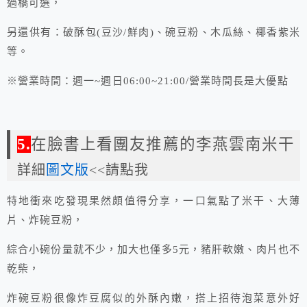
過橋可選，
另還供有：破酥包(豆沙/鮮肉)、碗豆粉、木瓜絲、椰香紫米
等。
※營業時間：週一~週日06:00~21:00/營業時間長是大優點
5.
在臉書上看團友推薦的李燕雲南米干
詳細
圖文版
<<請點我
特地衝來吃發現果然頗值得分享，一口氣點了米干、大薄
片、炸碗豆粉，
綜合小碗份量就不少，加大也僅多5元，豬肝軟嫩、肉片也不
乾柴，
炸碗豆粉很像炸豆腐似的外酥內嫩，搭上招待泡菜意外好