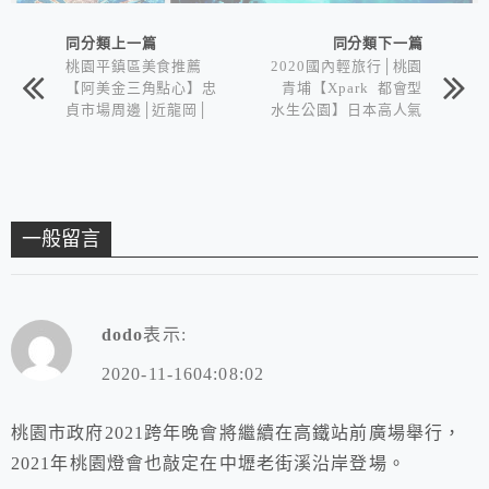
同分類上一篇
同分類下一篇
桃園平鎮區美食推薦
2020國內輕旅行│桃園
【阿美金三角點心】忠
青埔【Xpark 都會型
貞市場周邊│近龍岡│
水生公園】日本高人氣
滇緬泰特色甜點下午茶
八景島團隊首度跨海來
台水族館
一般留言
dodo
表示:
2020-11-1604:08:02
桃園市政府2021跨年晚會將繼續在高鐵站前廣場舉行，
2021年桃園燈會也敲定在中壢老街溪沿岸登場。