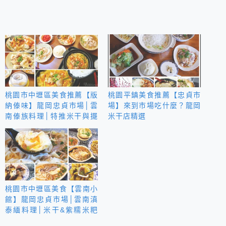
桃園市中壢區美食推薦【版
桃園平鎮美食推薦【忠貞市
納傣味】龍岡忠貞市場│雲
場】來到市場吃什麼？龍岡
南傣族料理│特推米干與擺
米干店精選
夷小鍋
桃園市中壢區美食【雲南小
館】龍岡忠貞市場│雲南滇
泰緬料理│米干&紫糯米粑
粑&乳扇