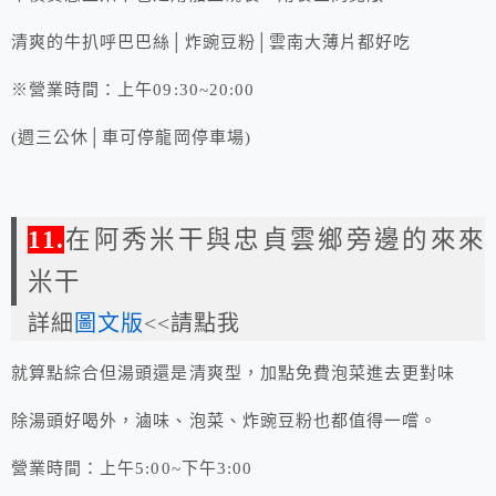
清爽的牛扒呼巴巴絲│炸豌豆粉│雲南大薄片都好吃
※營業時間：上午09:30~20:00
(週三公休│車可停龍岡停車場)
11.
在阿秀米干與忠貞雲鄉旁邊的來來
米干
詳細
圖文版
<<請點我
就算點綜合但湯頭還是清爽型，加點免費泡菜進去更對味
除湯頭好喝外，滷味、泡菜、炸豌豆粉也都值得一嚐。
營業時間：上午5:00~下午3:00