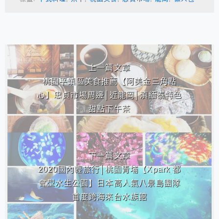
相連文章
上一篇文章
桃園平鎮區美食推薦【阿美金三角點
心】忠貞市場周邊│近龍岡│滇緬泰特色
甜點下午茶
下一篇文章
2020國內輕旅行│桃園青埔【Xpark 都
會型水生公園】日本高人氣八景島團隊
首度跨海來台水族館