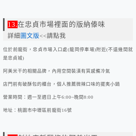
13.
在忠貞市場裡面的版納傣味
詳細
圖文版
<<請點我
位於前龍街，忠貞市場入口處(龍岡停車場)附近(不遠幾間就
是忠貞城)
阿美米干的相關品牌，內用空間裝潢有質感備冷氣
店門前有破酥包的櫃台，個人推薦微辣口味的擺夷小鍋
營業時間：週一至週日上午6:00~晚間8:00
地址：桃園市中壢區前龍街16號