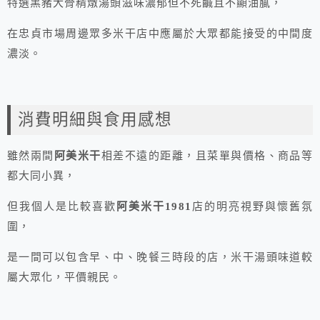
特選黑豬大骨精燉湯頭滋味濃郁但不死鹹且不顯油膩，
在忠貞市場周邊眾多米干店中應屬於大眾都能接受的中間度
濃淡。
消費明細與食用感想
雖然兩間
阿美米干
相差不遠的距離，且菜單與價格、商品等
都大同小異，
但我個人是比較喜歡
阿美米干1981
店的明亮視野與懷舊氛
圍，
是一間可以包含早、中、晚餐三時段的店，米干湯頭味道較
屬大眾化，平價親民。