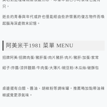
只，
逝去的青春與年代或許也僅能經由些許懷舊的復古物件而喚
起腦海深處微末記憶。
阿美米干1981 菜單 MENU
招牌阿美/招牌肉蛋/豬肝蛋/肉片豬肝/肉片/豬肝/加蛋/家常
紹子/炸醬/涼拌麵類/牛肉蛋/大薄片/碗豆粉/木瓜絲/破酥包
桌邊擺有白醋、醬油、胡椒粉等調味罐，推薦略加點帶油辣
椒感覺更添氣味。