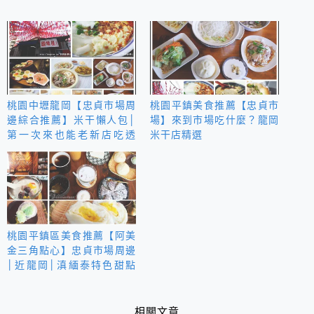
桃園中壢龍岡【忠貞市場周
桃園平鎮美食推薦【忠貞市
邊綜合推薦】米干懶人包│
場】來到市場吃什麼？龍岡
第一次來也能老新店吃透
米干店精選
透！
桃園平鎮區美食推薦【阿美
金三角點心】忠貞市場周邊
│近龍岡│滇緬泰特色甜點
下午茶
相關文章