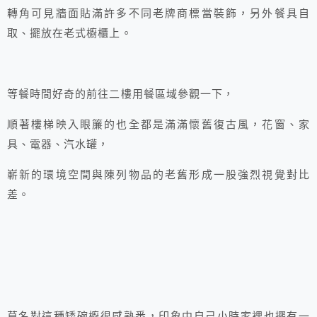
轉角可見牆面貼滿許多不同老牌商標當裝飾，另外餐具自
取、擺放在老式櫥櫃上。
等餐時間好奇的前往二樓用餐區域參觀一下，
順著樓梯映入眼簾的也全都是滿滿懷舊復古風，花窗、家
具、電器、汽水罐，
嶄新的環境空間與陳列物品的老舊形成一股強烈視覺對比
差。
莫名對這種矮碗櫥很感熟悉，印象中自己小時家裡也擺有一