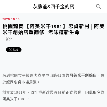
top-menu
灰熊爸&四千金的窩
2020.10.16
桃園龍岡【阿美米干1981】忠貞新村│阿美
米干創始店重翻修│老味道新生命
新北市
來到桃園市平鎮區忠貞里中山路62號的
阿美米干創始店
，位
於龍岡忠貞市場周邊，
創立於1981年，原址重新改裝後日前正式營業，因此取名為
阿美米干1981，