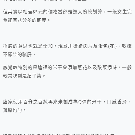
但其實以相差$5元的價格當然是選大碗較划算，一般女生完
食能有八分多的飽度。
招牌的意思也就是全加，現煮川燙豬肉片及蛋包(花)、軟嫩
不顯柴的豬肝，
感覺較特別的是這裡的米干會添加蔥花以及酸菜添味，一般
較常吃到是紹子醬。
店家使用百分之百純再來米製成為Q彈的米干，口感香滑、
薄厚均勻。