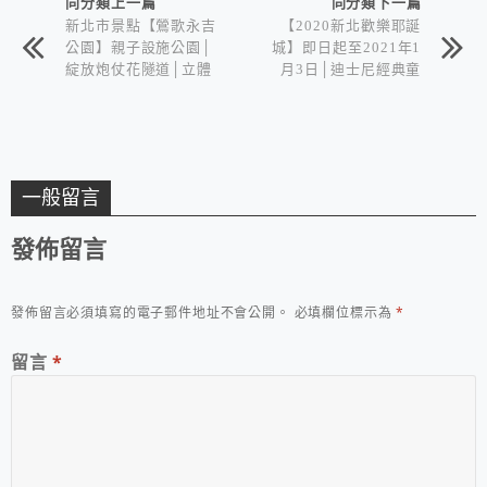
同分類上一篇
同分類下一篇
新北市景點【鶯歌永吉
【2020新北歡樂耶誕
公園】親子設施公園│
城】即日起至2021年1
綻放炮仗花隧道│立體
月3日│迪士尼經典童
彩繪步道
話│燈區範圍有史最大
一般留言
發佈留言
發佈留言必須填寫的電子郵件地址不會公開。
必填欄位標示為
*
留言
*