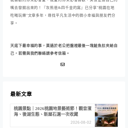
嘴去發掘出來的！『灰熊爸&四千金的窩』已分享"桃園在地
吃喝玩樂"文章多年，尋找平凡生活中的微小幸福與朋友們分
享。
天底下最幸福的事，莫過於老公把盤裡最後一塊鮭魚肚夾給自
己，若需與我們聯絡請參考信箱。
最新文章
桃園景點｜2026桃園地景藝術節！觀音濱
海、後湖生態、新屋石滬一次收藏
2026-08-02