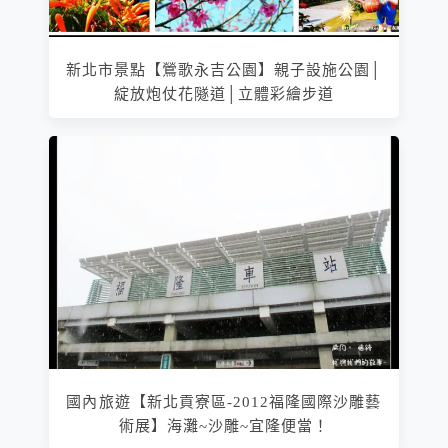
新北市景點【鶯歌永吉公園】親子設施公園│
綻放炮仗花隧道│立體彩繪步道
國內旅遊【新北貢寮區-2012福隆國際沙雕藝
術展】海灘~沙雕~宜隆便當！