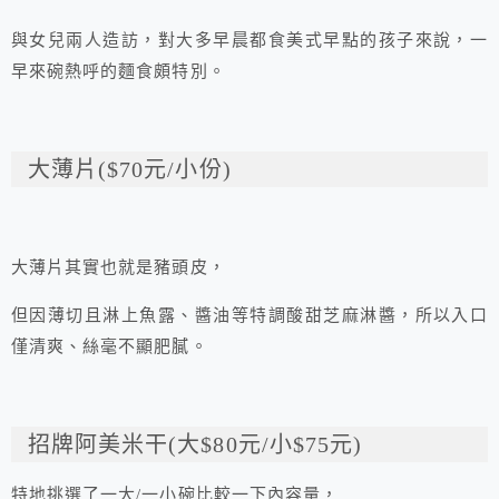
與女兒兩人造訪，對大多早晨都食美式早點的孩子來說，一
早來碗熱呼的麵食頗特別。
大薄片($70元/小份)
大薄片其實也就是豬頭皮，
但因薄切且淋上魚露、醬油等特調酸甜芝麻淋醬，所以入口
僅清爽、絲毫不顯肥膩。
招牌阿美米干(大$80元/小$75元)
特地挑選了一大/一小碗比較一下內容量，