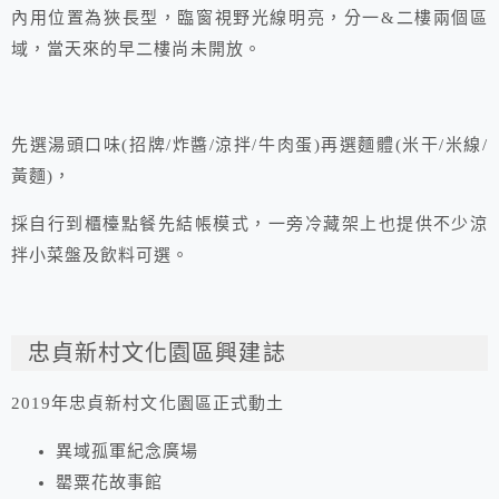
內用位置為狹長型，臨窗視野光線明亮，分一&二樓兩個區
域，當天來的早二樓尚未開放。
先選湯頭口味(招牌/炸醬/涼拌/牛肉蛋)再選麵體(米干/米線/
黃麵)，
採自行到櫃檯點餐先結帳模式，一旁冷藏架上也提供不少涼
拌小菜盤及飲料可選。
忠貞新村文化園區興建誌
2019年忠貞新村文化園區正式動土
異域孤軍紀念廣場
罌粟花故事館