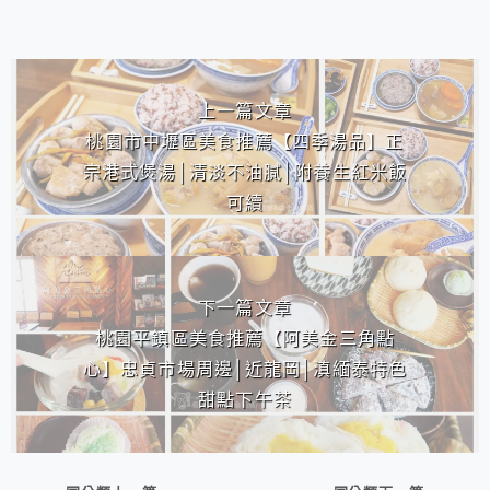
相連文章
上一篇文章
桃園市中壢區美食推薦【四季湯品】正
宗港式煲湯│清淡不油膩│附養生紅米飯
可續
下一篇文章
桃園平鎮區美食推薦【阿美金三角點
心】忠貞市場周邊│近龍岡│滇緬泰特色
甜點下午茶