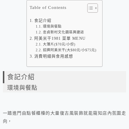
Table of Contents
食記介紹
環境與餐點
忠貞新村文化園區興建誌
阿美米干1981 菜單 MENU
大薄片($70元/小份)
招牌阿美米干(大$80元/小$75元)
消費明細與食用感想
食記介紹
環境與餐點
一踏進門由點餐櫃檯的大量復古風裝飾就能窺知店內氛圍走
向，