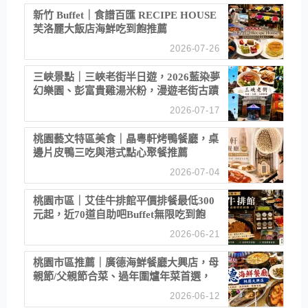
新竹 Buffet｜食譜百匯 RECIPE HOUSE
芙洛麗大飯店海鮮吃到飽推薦
2026-07-26
三峽景點｜三峽老街半日遊，2026藍染夢
幻樂園、彭富貴雞湯米粉，漫遊老街古蹟
2026-07-17
桃園藝文特區美食｜晶粵軒烤鴨餐廳，桌
邊片皮鴨三吃與港式點心聚餐推薦
2026-07-04
桃園市區｜艾佳牛排館平價排餐最低300
元起，近70道自助吧Buffet無限吃到飽
2026-06-21
桃園市區推薦｜廣德海鮮餐廳大興店，母
親節/父親節合菜、過年圍爐年菜首選，
招牌白鯧米粉必點
2026-06-12