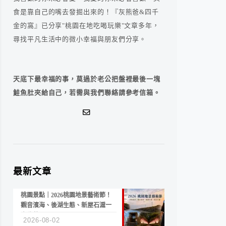
食是靠自己的嘴去發掘出來的！『灰熊爸&四千
金的窩』已分享"桃園在地吃喝玩樂"文章多年，
尋找平凡生活中的微小幸福與朋友們分享。
天底下最幸福的事，莫過於老公把盤裡最後一塊
鮭魚肚夾給自己，若需與我們聯絡請參考信箱。
最新文章
桃園景點｜2026桃園地景藝術節！
觀音濱海、後湖生態、新屋石滬一
次收藏
2026-08-02