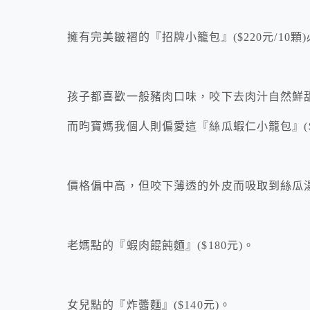
擁有完美皺褶的『招牌小籠包』($220元/10顆
孩子都喜歡一般豬肉口味，咬下去肉汁自然鮮
而昀寶媽我個人則偏愛這『絲瓜蝦仁小籠包』($34
價格偏中高，但咬下薄透的外皮而吸取到絲瓜
老媽點的『蝦肉餛飩麵』($180元)。
女兒點的『炸醬麵』($140元)。