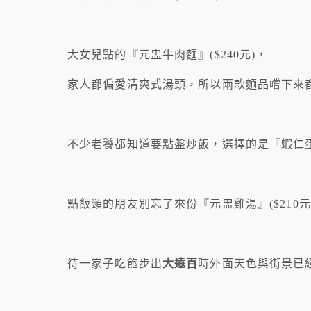
大女兒點的『元盅牛肉麵』($240元)，
家人都偏愛清爽式湯頭，所以兩款麵品嚐下來
不少老饕都知道要點盤炒飯，選擇的是『蝦仁蛋炒
點飯類的朋友別忘了來份『元盅雞湯』($210
待一家子吃飽步出
大遠百
時外面天色與街景已