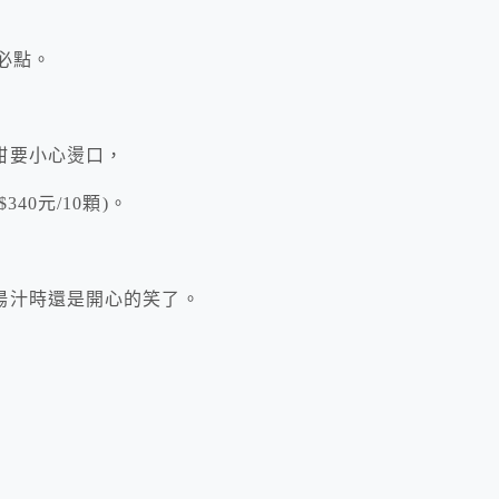
)必點。
甜要小心燙口，
0元/10顆)。
湯汁時還是開心的笑了。