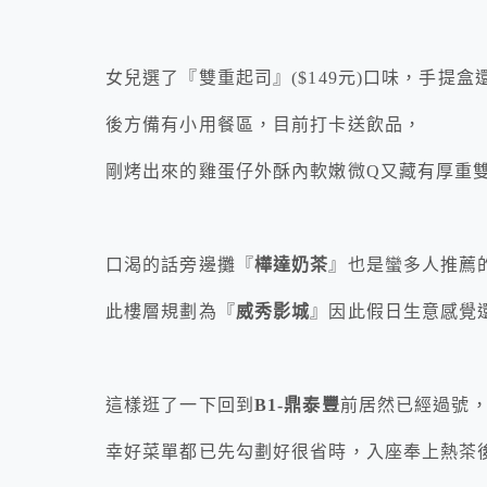
女兒選了『雙重起司』($149元)口味，手提
後方備有小用餐區，目前打卡送飲品，
剛烤出來的雞蛋仔外酥內軟嫩微Q又藏有厚重
口渴的話旁邊攤『
樺達奶茶
』也是蠻多人推薦
此樓層規劃為『
威秀影城
』因此假日生意感覺
這樣逛了一下回到
B1-鼎泰豐
前居然已經過號
幸好菜單都已先勾劃好很省時，入座奉上熱茶