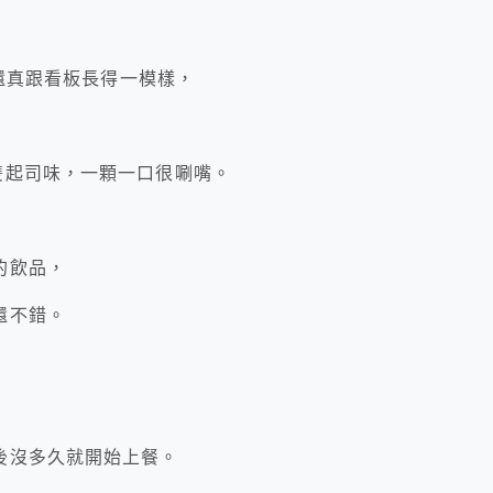
盒還真跟看板長得一模樣，
雙起司味，一顆一口很唰嘴。
的飲品，
還不錯。
，
後沒多久就開始上餐。