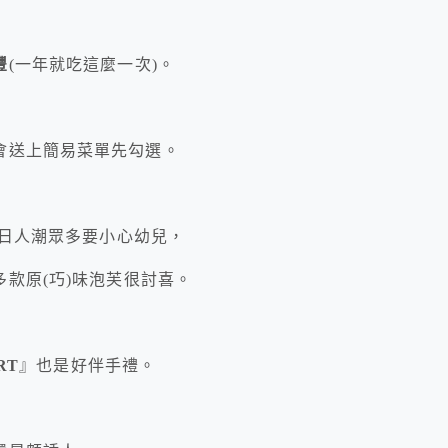
豐
(一年就吃這麼一次)。
會送上簡易菜單先勾選。
日人潮眾多要小心幼兒，
多款原(巧)味泡芙很討喜。
RT
』也是好伴手禮。