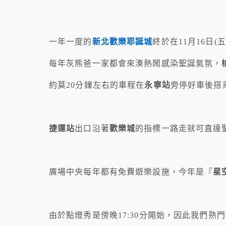
一年一度的
新北歡樂耶誕城
終於在11月16日(
每年灰熊爸一家都會來湊熱鬧感染聖誕氣氛，
約莫20分鐘左右的車程在
永寧站
旁停好車後搭
捷運站
出口沿著
歡樂城
的指標一路走就可直達
廣場中央每年都有免費遊樂設施，今年是『
星
由於點燈秀是傍晚17:30分開始，因此我們熟