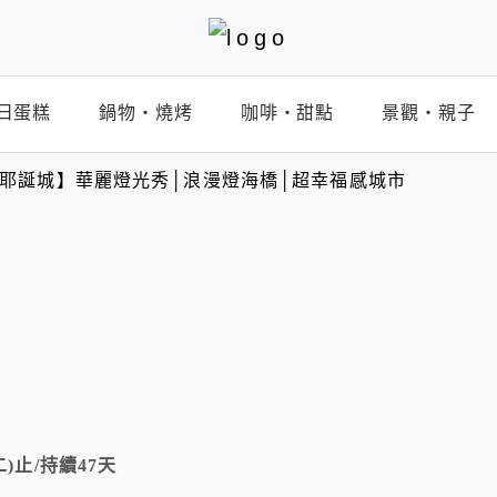
日蛋糕
鍋物‧燒烤
咖啡‧甜點
景觀‧親子
歡樂耶誕城】華麗燈光秀│浪漫燈海橋│超幸福感城市
二)止/持續47天