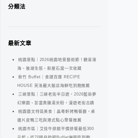
分類法
最新文章
桃園景點｜2026桃園地景藝術節！觀音濱
海、後湖生態、新屋石滬一次收藏
新竹 Buffet｜食譜百匯 RECIPE
HOUSE 芙洛麗大飯店海鮮吃到飽推薦
三峽景點｜三峽老街半日遊，2026藍染夢
幻樂園、彭富貴雞湯米粉，漫遊老街古蹟
桃園藝文特區美食｜晶粵軒烤鴨餐廳，桌
邊片皮鴨三吃與港式點心聚餐推薦
桃園市區｜艾佳牛排館平價排餐最低300
元起，近70道自助吧Buffet無限吃到飽