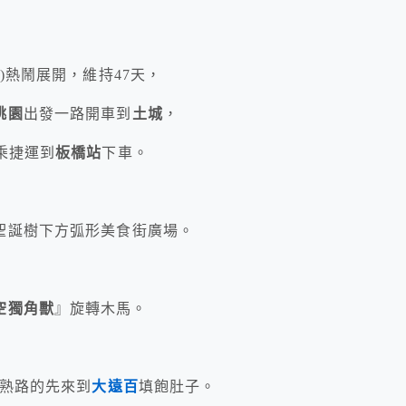
五)熱鬧展開，維持47天，
桃園
出發一路開車到
土城
，
乘捷運到
板橋站
下車。
聖誕樹下方弧形美食街廣場。
空獨角獸
』旋轉木馬。
門熟路的先來到
大遠百
填飽肚子。