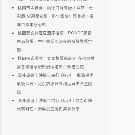
桃園市區推薦｜廣德海鮮餐廳大興店，母
親節/父親節合菜、過年圍爐年菜首選，招
牌白鯧米粉必點
桃園藝文特區居酒屋推薦｜ROADO麓島
居酒聚場，中午營業到深夜的微醺聚餐空
間
桃園南崁美食｜青青格麗絲莊園 在歐風婚
宴會館慢享現點現做港點百匯吃到飽
國外旅遊｜沖繩自由行 Day4 ｜那霸機場
最後採買、免稅店必買戰利品與美食全記
錄
國外旅遊｜沖繩自由行 Day4｜牧志市場
代客料理，海鮮怎麼挑與用餐分享