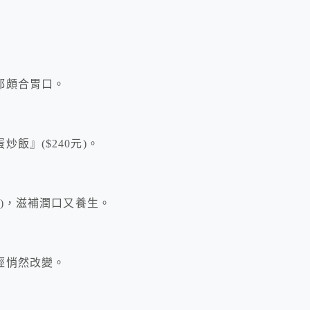
都頗合胃口。
飯』($240元)。
元)，滋補潤口又養生。
經悄然改變。