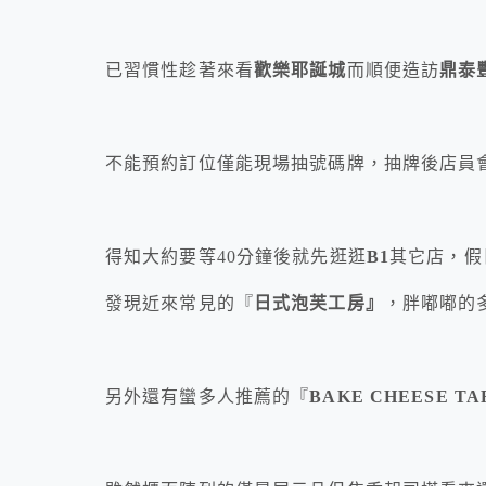
已習慣性趁著來看
歡樂耶誕城
而順便造訪
鼎泰
不能預約訂位僅能現場抽號碼牌，抽牌後店員
得知大約要等40分鐘後就先逛逛
B1
其它店，假
發現近來常見的『
日式
泡芙
工房』
，胖嘟嘟的
另外還有蠻多人推薦的『
BAKE CHEESE TA