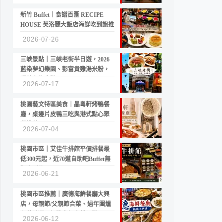
新竹 Buffet｜食譜百匯 RECIPE
HOUSE 芙洛麗大飯店海鮮吃到飽推
薦
2026-07-26
三峽景點｜三峽老街半日遊，2026
藍染夢幻樂園、彭富貴雞湯米粉，
漫遊老街古蹟
2026-07-17
桃園藝文特區美食｜晶粵軒烤鴨餐
廳，桌邊片皮鴨三吃與港式點心聚
餐推薦
2026-07-04
桃園市區｜艾佳牛排館平價排餐最
低300元起，近70道自助吧Buffet無
限吃到飽
2026-06-21
桃園市區推薦｜廣德海鮮餐廳大興
店，母親節/父親節合菜、過年圍爐
年菜首選，招牌白鯧米粉必點
2026-06-12