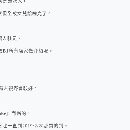
還是頗誘人，
盒回家但全被女兒給嗑光了。
讓人駐足，
把
B1
所有店家做介紹喔。
街去視野會較好。
ke
』而衝的，
一直到2019/2/28都買的到。