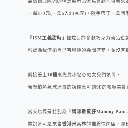
雖然櫃面陳列的僅是展示品但焦香起司塔看來
一顆$70元(一盒6入$390元)，隨手帶了一
『ISM
主義
甜時』
裡炫目的多款巧克力商品也
昀寶媽我僅拍自己有興趣的幾間店商，並沒有
緊接著上
10樓
來先買小點心給女兒們填胃，
若想拍熱氣球造景的話推薦可到
9F
的餐廳美食
當天也算是特別為『
媽咪雞蛋仔Mammy Panca
據說這可是來自
香港米其林
的推薦快閃店，即日起