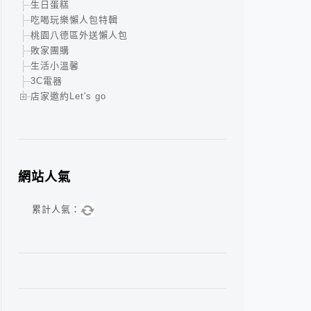
生日蛋糕
吃喝玩樂懶人包特輯
桃園八德區外送懶人包
敗家團購
生活小溫馨
3C電器
店家邀約Let's go
網站人氣
累計人氣：