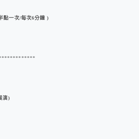
/半點一次/每次6分鐘 )
*************
展演)