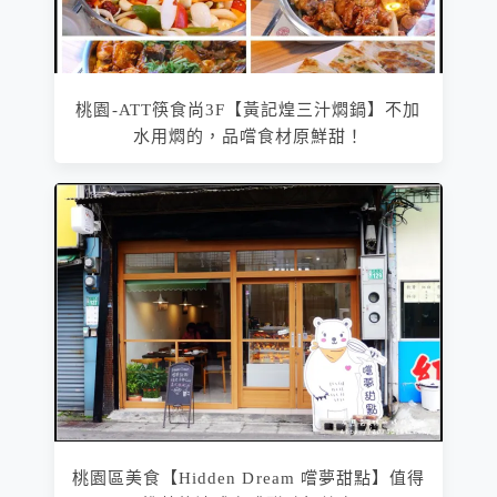
桃園-ATT筷食尚3F【黃記煌三汁燜鍋】不加
水用燜的，品嚐食材原鮮甜！
桃園區美食【Hidden Dream 嚐夢甜點】值得