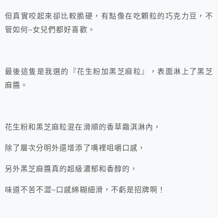
但真實咬起來卻比較脆硬，有點像在吃顆粒的巧克力豆，不
管如何~女兒們都好喜歡。
最後這隻是我選的『花生粉加黑芝麻粒』，表面淋上了黑芝
麻醬。
花生粉和黑芝麻粒混在滑順的香草霜淇淋內，
除了層次分明外還增添了嘴裡咀嚼口感，
另外黑芝麻醬真的超級濃郁和香醇的，
味道不苦不澀~口感綿糊細滑，不虧是招牌啊！