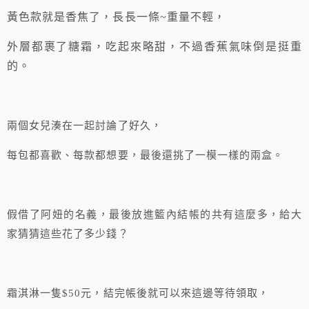
黃色款就是香焦了，長長一條~重量不輕，
外層都裹了糖霜，吃起來略甜，不過香蕉氣味倒是挺重
的。
兩個女兒湊在一起討論了好久，
每包都喜歡、每款都想要，最後還挑了一模一樣的兩盒。
假借了阿妞的名義，最後放進籃內結帳的共有這麼多，給大
家猜猜這些花了多少錢？
霜淇淋一隻$50元，結完帳後就可以來這邊等待領取，