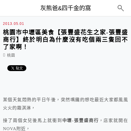
top-menu
灰熊爸&四千金的窩
2013.05.01
桃園市中壢區美食【張豐盛花生之家-張豐盛
商行】終於明白為什麼沒有吃個兩三隻回不
了家啊！
桃園
某個天氣悶熱的平日午後，突然嘴饞的想吃最近大家都風風
火火的霜淇淋，
接了兩個女兒後馬上就衝到
中壢-張豐盛商行
，店家就開在
NOVA附近，