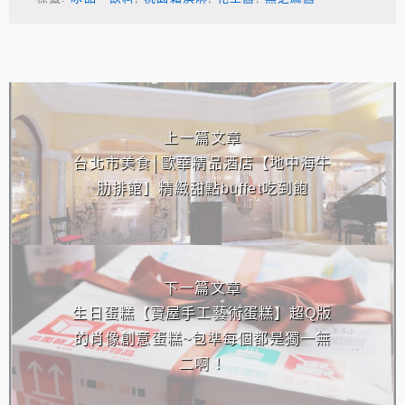
相連文章
上一篇文章
台北市美食│歐華精品酒店【地中海牛
肋排館】精緻甜點buffet吃到飽
下一篇文章
生日蛋糕【寶屋手工藝術蛋糕】超Q版
的肖像創意蛋糕~包準每個都是獨一無
二啊！