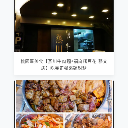
桃園區美食【蒸川牛肉麵+福麻糬豆花-藝文
店】吃完正餐來碗甜點