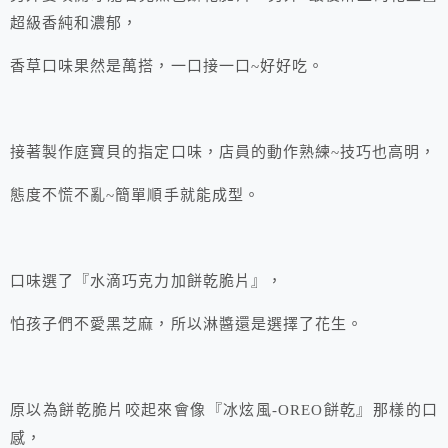
超級香純和濃郁，
香草口味果然是萬搭，一口接一口~好好吃。
接著製作庭寶貝的指定口味，店員的動作熟練~技巧也高明，
態度不慌不亂~簡單順手就能成型。
口味選了『水滴巧克力加餅乾脆片』，
怕孩子們不愛黑芝麻，所以淋醬還是選擇了花生。
原以為餅乾脆片咬起來會像『冰炫風-OREO餅乾』那樣的口
感，