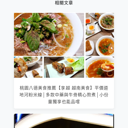
相關文章
桃園八德美食推薦【享越 越南美食】平價道
地河粉米線│多款中藥與牛骨精心熬煮│小份
量獨享也能品嚐