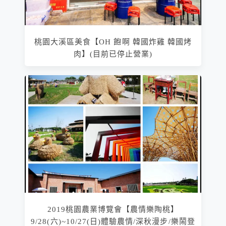
桃園大溪區美食【OH 飽啊 韓國炸雞 韓國烤
肉】(目前已停止營業)
2019桃園農業博覽會【農情樂陶桃】
9/28(六)~10/27(日)體驗農情/深秋漫步/樂鬧登