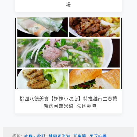
場
桃園八德美食【姊妹小吃店】特推越南生春捲
│蟹肉番茄米線│法國麵包
標籤:
冰品‧飲料
,
桃園霜淇淋
,
花生醬
,
黑芝麻醬