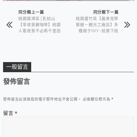
同分類上一篇
同分類下一篇
桃園龍潭區│乳姑山
桃園蘆竹區【義美見學
【享夜景觀咖啡】桃園
餐廳－觀光工廠店】多
人看夜景不必再千里迢
種親子DIY~就算下雨
迢上陽明山~捨近求遠
天也可以玩得很愉快！
搂！
一般留言
發佈留言
發佈留言必須填寫的電子郵件地址不會公開。
必填欄位標示為
*
留言
*