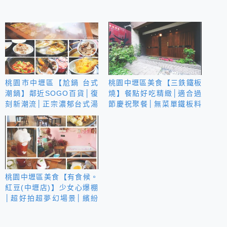
桃園市中壢區【尬鍋 台式
桃園中壢區美食【三鉄鐵板
潮鍋】鄰近SOGO百貨│復
燒】餐點好吃精緻│適合過
刻新潮流│正宗濃郁台式湯
節慶祝聚餐│無菜單鐵板料
頭│蔬菜自助吧&飲品霜淇
理
淋無限
桃園中壢區美食【有食候。
紅豆(中壢店)】少女心爆棚
│超好拍超夢幻場景│繽紛
彩繪巷