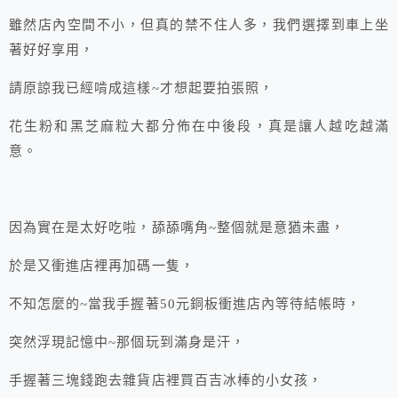
雖然店內空間不小，但真的禁不住人多，我們選擇到車上坐
著好好享用，
請原諒我已經啃成這樣~才想起要拍張照，
花生粉和黑芝麻粒大都分佈在中後段，真是讓人越吃越滿
意。
因為實在是太好吃啦，舔舔嘴角~整個就是意猶未盡，
於是又衝進店裡再加碼一隻，
不知怎麼的~當我手握著50元銅板衝進店內等待結帳時，
突然浮現記憶中~那個玩到滿身是汗，
手握著三塊錢跑去雜貨店裡買百吉冰棒的小女孩，