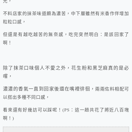
光，
不料店家的抹茶味道頗為濃苦，中下層雖然有米香作伴增加
粒粒口感，
但還是有越吃越苦的無奈感，吃完突然明白：是該回家了
啊！
除了抹茶口味個人不愛之外，花生粉和黑芝麻真的是必
嚐，
濃濃的香氣一直到回家後還在嘴裡徘徊，
兩兩佐料相配可
以搭出多種不同口感，
看來還有好幾訪可以踩呢！(PS：這一趟共花了將近八百塊
啊！)