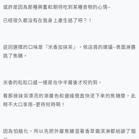
或許是因為那種興奮和期待吃到某種食物的心情~
已經很久都沒有在我身上產生過了吧？！
這回選擇的口味是『米香加抹茶』，依店員的建議~表面淋醬
挑了焦糖。
米香的粒粒口感一樣是在中半層後才咬的到，
看那綠抹茶漂亮的漸層色和邊緣簡直快流下來的焦糖漿，此
時不大口享用~更待何時啊！
因為怕融化，所以先把外層焦糖混著香草霜淇淋都給舔了個