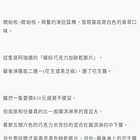
開始啦~開始啦，興奮的湊近猛瞧，發現基底是白色的香草口
味。
這隻是阿珈選的『繽紛巧克力加餅乾脆片』，
最後淋醬能二選一(花生或黑芝麻)，選了花生醬。
雖然一隻要價$50元感覺不便宜，
但底座和份量真的比一般霜淇淋來的寬且大，
看那五顏六色的巧克力米充份的混合在霜淇淋的中下層，
另外要咬開才能看見黑色餅乾脆片，另外~最後淋上的花生醬