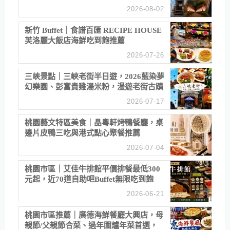
2026-08-02
新竹 Buffet｜食譜百匯 RECIPE HOUSE
芙洛麗大飯店海鮮吃到飽推薦
2026-07-26
三峽景點｜三峽老街半日遊，2026藍染夢
幻樂園、彭富貴雞湯米粉，漫遊老街古蹟
2026-07-17
桃園藝文特區美食｜晶粵軒烤鴨餐廳，桌
邊片皮鴨三吃與港式點心聚餐推薦
2026-07-04
桃園市區｜艾佳牛排館平價排餐最低300
元起，近70道自助吧Buffet無限吃到飽
2026-06-21
桃園市區推薦｜廣德海鮮餐廳大興店，母
親節/父親節合菜、過年圍爐年菜首選，