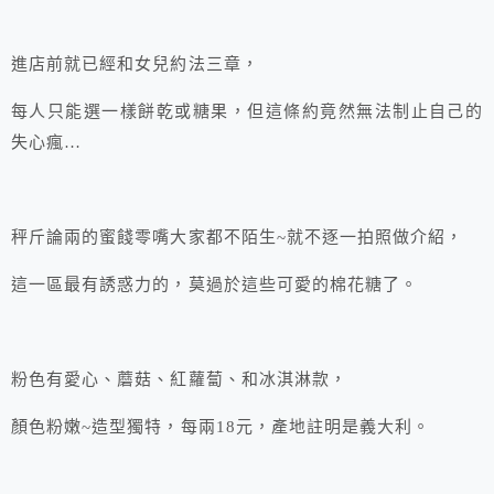
進店前就已經和女兒約法三章，
每人只能選一樣餅乾或糖果，但這條約竟然無法制止自己的
失心瘋…
秤斤論兩的蜜餞零嘴大家都不陌生~就不逐一拍照做介紹，
這一區最有誘惑力的，莫過於這些可愛的棉花糖了。
粉色有愛心、蘑菇、紅蘿蔔、和冰淇淋款，
顏色粉嫩~造型獨特，每兩18元，產地註明是義大利。