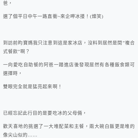
爸，
選了個平日中午一路直衝~來企呷冰搂！(燦笑)
到訪前昀寶媽我只注意到這是家冰店，沒料到居然是間”複合
式餐飲”啊？
一向愛吃自助餐的阿爸一踏進店後發現居然有各種飯食類可
選擇時，
雙眼完全就是猛亮起來啊！
已經忘記此行目的是要吃冰的父母倆，
歡天喜地的挑選了一大堆配菜和主餐，兩大碗白飯更是堆的
像尖山似的……