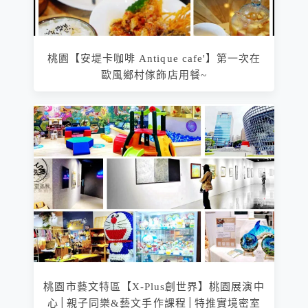
桃園【安堤卡咖啡 Antique cafe'】第一次在
歐風鄉村傢飾店用餐~
桃園市藝文特區【X-Plus創世界】桃園展演中
心│親子同樂&藝文手作課程│特推實境密室