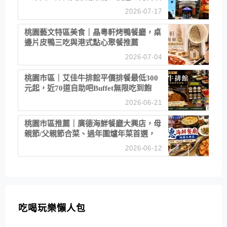
2026-07-17
桃園藝文特區美食｜晶粵軒烤鴨餐廳，桌
邊片皮鴨三吃與港式點心聚餐推薦
2026-07-04
桃園市區｜艾佳牛排館平價排餐最低300
元起，近70道自助吧Buffet無限吃到飽
2026-06-21
桃園市區推薦｜廣德海鮮餐廳大興店，母
親節/父親節合菜、過年圍爐年菜首選，
招牌白鯧米粉必點
2026-06-12
吃喝玩樂懶人包