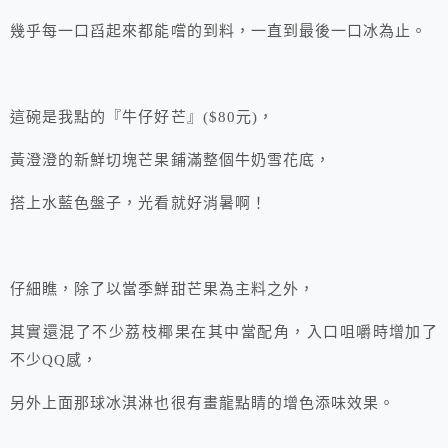
幾乎每一口舀起來都能嚐的到料，一直到最後一口冰為止。
這碗是我點的『牛仔好芒』($80元)，
黃澄澄的新鮮切塊芒果鋪滿整個牛奶雪花底，
搭上水藍色盤子，光看就好消暑啊！
仔細瞧，除了以當季鮮甜芒果為主料之外，
其實還混了不少荔枝椰果在其中當配角，入口咀嚼時增加了
不少QQ感，
另外上面那球冰淇淋也很有畫龍點睛的增色添味效果。