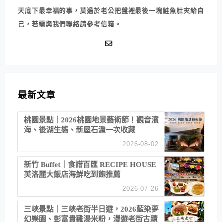
天底下最幸福的事，莫過於老公把盤裡最後一塊鮭魚肚夾給自
己，若需與我們聯絡請參考信箱。
最新文章
桃園景點｜2026桃園地景藝術節！觀音濱
海、後湖生態、新屋石滬一次收藏
2026-08-02
新竹 Buffet｜食譜百匯 RECIPE HOUSE
芙洛麗大飯店海鮮吃到飽推薦
2026-07-26
三峽景點｜三峽老街半日遊，2026藍染夢
幻樂園、彭富貴雞湯米粉，漫遊老街古蹟