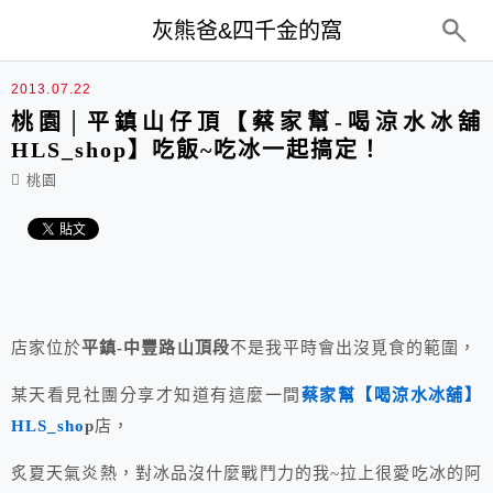
top-menu
灰熊爸&四千金的窩
2013.07.22
桃園│平鎮山仔頂【蔡家幫-喝涼水冰舖
HLS_shop】吃飯~吃冰一起搞定！
桃園
店家位於
平鎮-中豐路山頂段
不是我平時會出沒覓食的範圍，
某天看見社團分享才知道有這麼一間
蔡家幫【喝涼水冰舖】
HLS_sho
p
店，
炙夏天氣炎熱，對冰品沒什麼戰鬥力的我~拉上很愛吃冰的阿