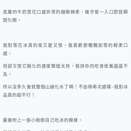
底層的牛奶雪花口感非常的細緻綿柔，幾乎是一入口腔就瞬
間化開。
我對雪花冰真的是又愛又恨，我喜歡那飄飄如雪的輕柔口
感，
但卻又恨它融化的速度整個太快，我拼命的吃食依舊遠遠不
及，
所以沒多久後就整個山崩化水了啊！不由得再次感嘆~我對冰
品真的超不行！
最後附上一張小妞妞自己吃冰的模樣，