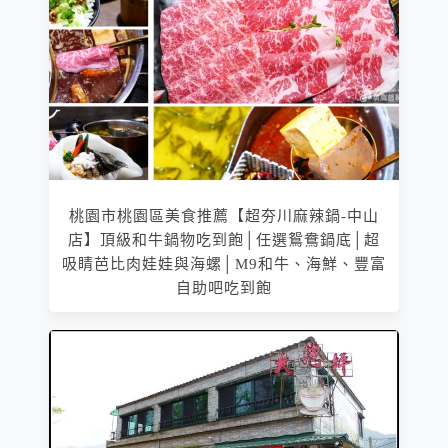
桃園市桃園區美食推薦【超夯川麻辣鍋-中山
店】頂級和牛鍋物吃到飽│任選鴛鴦鍋底│超
吸睛芭比肉娃娃與海螺│M9和牛、海鮮、豐富
自助吧吃到飽