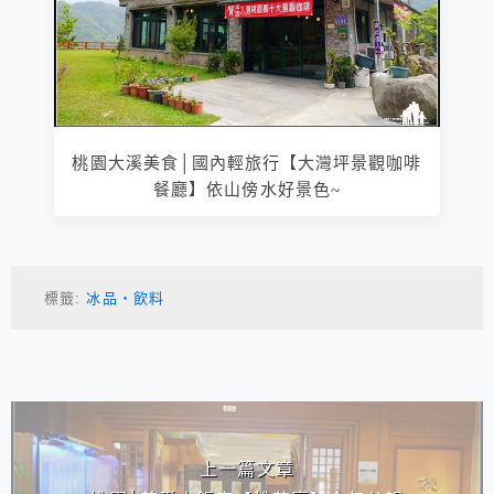
桃園大溪美食│國內輕旅行【大灣坪景觀咖啡
餐廳】依山傍水好景色~
標籤:
冰品‧飲料
相連文章
上一篇文章