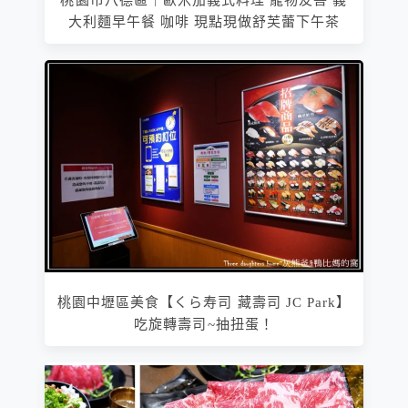
桃園市八德區｜歐米茄義式料理 寵物友善 義
大利麵早午餐 咖啡 現點現做舒芙蕾下午茶
桃園中壢區美食【くら寿司 藏壽司 JC Park】
吃旋轉壽司~抽扭蛋！