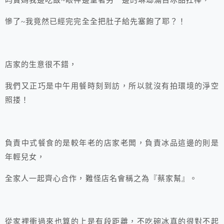
昀寶媽我邊吃飯~眼神邊望著另一邊的
琳瑯滿目
冰品扛棒，
慘了~我竟然已經完完全全把肚子給先塞飽了耶？！
店家的生意很不錯，
我們又正巧是中午用餐時刻到訪，所以就沒有拍環境的淨空
照搂！
負責中式餐食的是較年老的店家老闆，負責冰品這邊的則是
年輕兒女，
全家人一起齊心合作，難怪店名會稱之為『蔡家幫』。
從家裡衝過來也算的上是有段距離，不吃碗冰真的很對不起