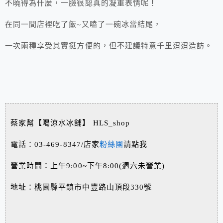
不曉得為什麼，一臉很認真的凝重表情呢！
在同一間店裡吃了飯~又嗑了一碗冰當結尾，
一次兩種享受其實挺方便的，但不建議特意千里迢迢造訪。
蔡家幫【喝涼水冰舖】 HLS_shop
電話：03-469-8347/店家
粉絲團
請點我
營業時間：上午9:00~下午8:00(週六未營業)
地址：桃園縣平鎮市中豐路山頂段330號