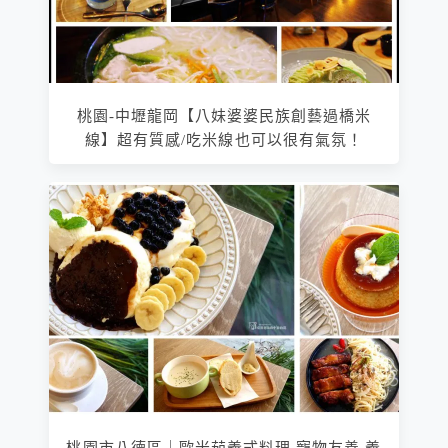
桃園-中壢龍岡【八妹婆婆民族創藝過橋米
線】超有質感/吃米線也可以很有氣氛！