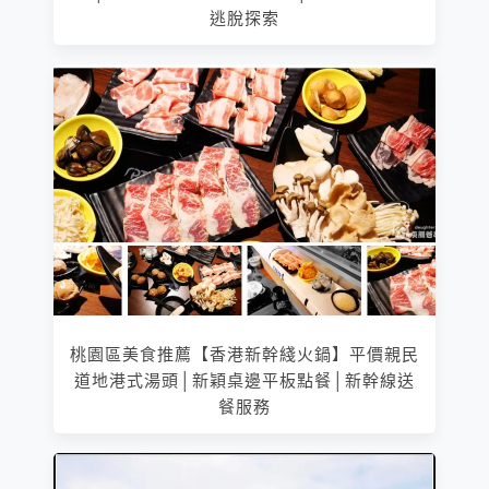
逃脫探索
桃園區美食推薦【香港新幹綫火鍋】平價親民
道地港式湯頭│新穎桌邊平板點餐│新幹線送
餐服務