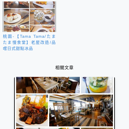
桃園-【Tama Tama/たま
たま慢食堂】老屋改造/品
嚐日式甜點冰品
相關文章