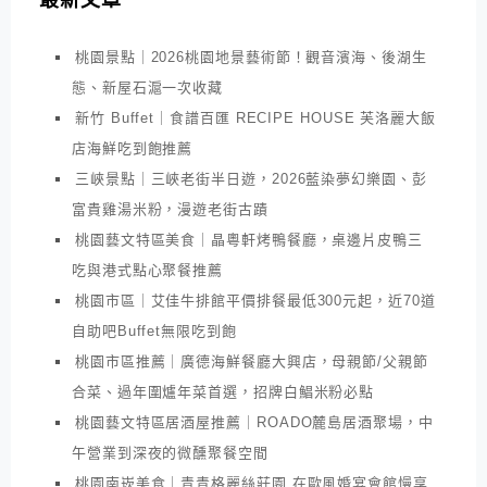
桃園景點｜2026桃園地景藝術節！觀音濱海、後湖生
態、新屋石滬一次收藏
新竹 Buffet｜食譜百匯 RECIPE HOUSE 芙洛麗大飯
店海鮮吃到飽推薦
三峽景點｜三峽老街半日遊，2026藍染夢幻樂園、彭
富貴雞湯米粉，漫遊老街古蹟
桃園藝文特區美食｜晶粵軒烤鴨餐廳，桌邊片皮鴨三
吃與港式點心聚餐推薦
桃園市區｜艾佳牛排館平價排餐最低300元起，近70道
自助吧Buffet無限吃到飽
桃園市區推薦｜廣德海鮮餐廳大興店，母親節/父親節
合菜、過年圍爐年菜首選，招牌白鯧米粉必點
桃園藝文特區居酒屋推薦｜ROADO麓島居酒聚場，中
午營業到深夜的微醺聚餐空間
桃園南崁美食｜青青格麗絲莊園 在歐風婚宴會館慢享