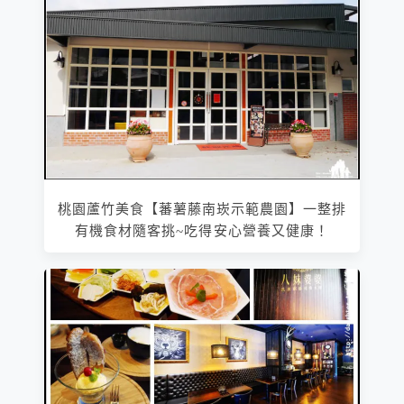
桃園蘆竹美食【蕃薯藤南崁示範農園】一整排
有機食材隨客挑~吃得安心營養又健康！