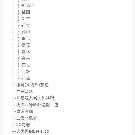
新北市
桃園
新竹
苗栗
台中
彰化
嘉義
雲林
台南
南投
高雄
花蓮
離島(國內外)旅遊
生日蛋糕
吃喝玩樂懶人包特輯
桃園八德區外送懶人包
敗家團購
生活小溫馨
3C電器
店家邀約Let's go