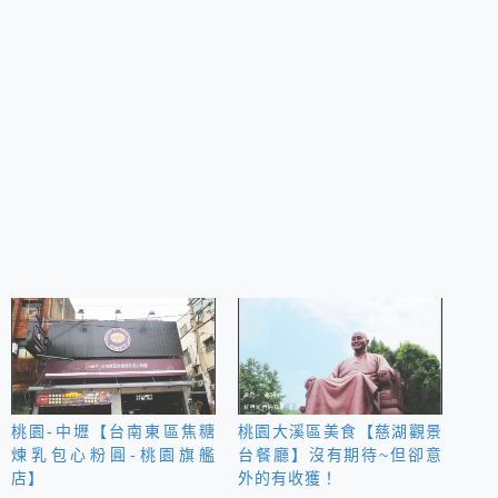
桃園-中壢【台南東區焦糖
桃園大溪區美食【慈湖觀景
煉乳包心粉圓-桃園旗艦
台餐廳】沒有期待~但卻意
店】
外的有收獲！