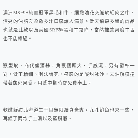
澳洲M8~9+純血冠軍黑毛和牛，細緻油花交織於紅肉之中，
漂亮的油脂與柔嫩多汁口感讓人滿意。當天續最多盤的肉品
也就是此款以及美國SRF極黑和牛霜降，當然推薦爽脆牛舌
也不能錯過。
獸型觥，商代盛酒器，角獸個頭大、手感沉，另有爵杯一
對，做工精細、喝法講究，盛裝的是酸甜冰沙，去油解膩還
帶著馥郁果香，用餐中期時會免費奉上。
軟嫩鮮甜北海道生干貝無限續真豪爽，九孔鮑魚也來一些，
再續了兩款手工滑以及藍鑽蝦。