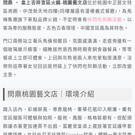
問鼎 ‧ 皇上吉祥宮廷火鍋-桃園藝文店
位於桃園中正藝文特
區商圈、中茂新天地四樓(同樓層還有漫嚼義式餐廳)，為馬
辣集團旗下單點品牌火鍋，不定時會有
快閃吃到飽活動
，以
客為尊的服務態度，古色古香環境、中國宮廷風為其特色。
門口兩側站立著兵馬俑很醒目、氛圍感滿滿，走道旁邊有一
個玻璃展示櫥窗，細瞧居然是西周時期青銅食器餐具，等等
餐桌上立即可體會。上回與灰熊爸兩人來吃單點很滿意，沒
想到這帶著女兒回訪居然碰上了快閃吃到飽活動，立即改變
主意。
問鼎桃園藝文店｜環境介紹
踏入店內，彩繪屏風、尊貴龍椅、奢華花瓶印入眼簾，備有
宮廷服裝可體驗與拍照。龍袍、鳳服、格格裝都有，搭配頭
飾讓衣著更加連貫不出戲，富麗堂皇桌上擺放著宮廷護甲套
與標語牌，女兒也忍不住換裝Cosplay起來，體驗一番古裝趣