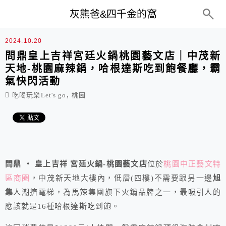
top-menu
灰熊爸&四千金的窩
2024.10.20
問鼎皇上吉祥宮廷火鍋桃園藝文店｜中茂新
天地-桃園麻辣鍋，哈根達斯吃到飽餐廳，霸
氣快閃活動
,
吃喝玩樂Let's go
桃園
問鼎 ‧ 皇上吉祥 宮廷火鍋-桃園藝文店
位於
桃園中正藝文特
區商圈
，中茂新天地大樓內，低層(四樓)不需要跟另一邊
旭
集
人潮擠電梯，為馬辣集團旗下火鍋品牌之一，最吸引人的
應該就是16種哈根達斯吃到飽。