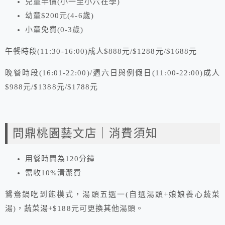
兒童半價(小一至小六在學)
幼童$200元(4-6歲)
小童免費(0-3歲)
午餐時段(11:30-16:00)成人$888元/$1288元/$1688元
晚餐時段(16:01-22:00)/週六日與例假日(11:00-22:00)成人
$988元/$1388元/$1788元
問鼎桃園藝文店｜消費須知
用餐時間為120分鐘
需收10%清潔費
鴛鴦鍋吃到飽模式，湯頭五選一(自選湯頭+娘娘養心蔬菜
湯)，蔬菜湯+$188元可更換其他湯頭。