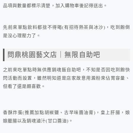
品項與數量都標示清楚，加入購物車後記得送出。
先前來單點飲料都捨不得喝(有招待熱茶與冰沙)，吃到飽倒
是沒心理壓力了。
問鼎桃園藝文店｜無限自助吧
之前來吃單點時無供應銷魂飯自助吧，不知是否因吃到飽快
閃活動而設置，雖然明知道是店家故意用澱粉來佔胃容量、
但看了還是頗喜歡。
香酥炸蛋(推薦加點胡椒鹽、古早味醬油膏)，皇上肝腸，娘
娘臘腸以及銷魂滷汁(甘口醬油)。