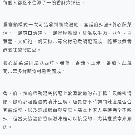
每個人都忍不住添了一碗香酥炸彈飯。
鴛鴦鍋模式一次可品嚐到兩款湯底，宮廷麻辣湯+養心蔬菜
湯，一邊爽口清淡、一邊濃厚溫潤，紅湯以牛肉、八角、白
荳蔻、大紅袍、朝天椒…等食材熬煮調配而成，隨著滾煮香
醇氣味越發四溢。
養心蔬菜湯則是以西芹、老薑、香菇、玉米、番茄、紅蘿
蔔…眾多鮮蔬食材熬煮而成。
香、麻、辣的帶勁湯底搭配上軟滑軟嫩的布丁鴨血及綿密滑
順、隨時都吸飽湯的噴汁豆腐，店員會不時詢問辣度是否合
宜需調整、以及添加鴨血與豆腐。基本上家人平時完全不嗜
辣、但當天這溫醇香麻滋味是可以接受的，尤其推薦拿來涮
肉。