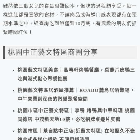
雖然依三個女兒的食量很難回本，但吃的過程頗享受，每一
樣進肚都是喜歡的食材，不論肉品或海鮮口感表現都有在預
期水準之中，經查詢吃到飽僅到10月底，有興趣的朋友們抓
緊時間訂位！
桃園中正藝文特區商圈分享
桃園藝文特區美食｜晶粵軒烤鴨餐廳，桌邊片皮鴨三
吃與港式點心聚餐推薦
桃園藝文特區居酒屋推薦｜ROADO麓島居酒聚場，
中午營業到深夜的微醺聚餐空間
桃園市區中正藝文特區｜享鴨 烤鴨與中華料理 桃園
同德店-中茂新天地10樓，必吃招牌桌邊片皮鴨
桃園市區｜茶自點中正店(近藝文特區) 在地歷久不衰
複合式多樣化餐飲 不限用餐時間