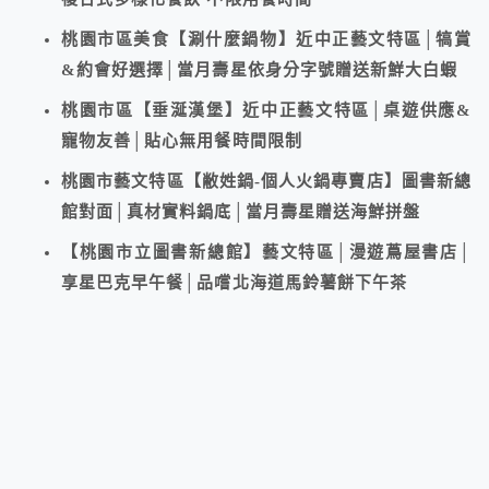
桃園市區美食【涮什麼鍋物】近中正藝文特區│犒賞
&約會好選擇│當月壽星依身分字號贈送新鮮大白蝦
桃園市區【垂涎漢堡】近中正藝文特區│桌遊供應&
寵物友善│貼心無用餐時間限制
桃園市藝文特區【敝姓鍋-個人火鍋專賣店】圖書新總
館對面│真材實料鍋底│當月壽星贈送海鮮拼盤
【桃園市立圖書新總館】藝文特區│漫遊蔦屋書店│
享星巴克早午餐│品嚐北海道馬鈴薯餅下午茶