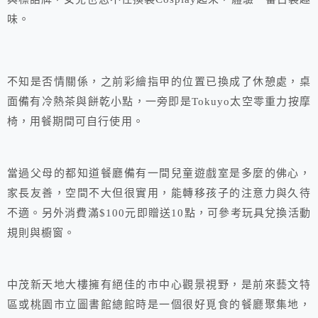
味。
不知是否情關係，之前彩繪指甲的位置已換成了休憩處，桌
面備有冷熱茶與餅乾小點，一旁即是Tokuyo太空零重力按摩
椅，用餐期間可自行使用。
當過父母的都知道餐廳備有一間兒童遊戲室是多麼的佛心，
家長友善，空間不大但很實用，能轉移孩子的注意力與久待
不適。另外消費滿$100元即贈送10點，可參考玩具兌換活動
規則與櫥窗。
中茂新天地大樓擁有絕佳的市中心觀景視野，是前來藝文特
區或桃園市立圖書館總館時是一個很好覓食的餐廳聚集地，