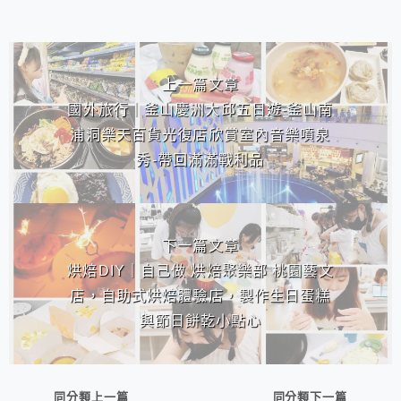
相連文章
上一篇文章
國外旅行｜釜山慶洲大邱五日遊-釜山南
浦洞樂天百貨光復店欣賞室內音樂噴泉
秀-帶回滿滿戰利品
下一篇文章
烘焙DIY｜自己做 烘焙聚樂部 桃園藝文
店，自助式烘焙體驗店，製作生日蛋糕
與節日餅乾小點心
同分類上一篇
同分類下一篇