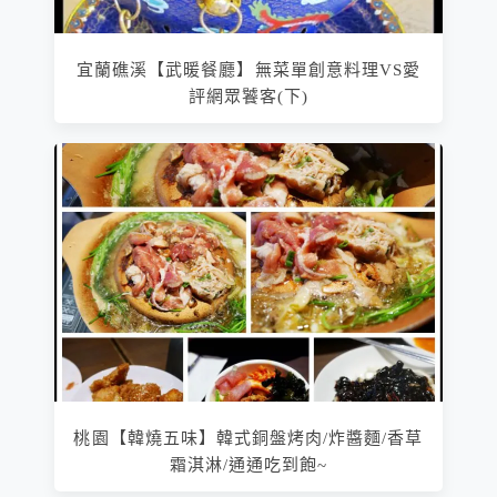
宜蘭礁溪【武暖餐廳】無菜單創意料理VS愛
評網眾饕客(下)
桃園【韓燒五味】韓式銅盤烤肉/炸醬麵/香草
霜淇淋/通通吃到飽~