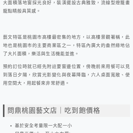
大面積落地窗採光良好，裝潢擺設古典雅致，流線型燈籠畫
龍點睛般具質感。
藝文特區是桃園市高樓最密集的地方，以高樓景觀著稱，此
地也是桃園市的主要商業區之一，特區內廣大的盎然綠地佔
了大片面積，樂活與生活機能並進。
預約訂位時就已經先附註要窗邊位置，傍晚前來用餐可以見
到落日夕陽，欣賞光影變化與夜幕降臨，六人桌面寬敞、使
用空間大，用起餐來非常舒適。
問鼎桃園藝文店｜吃到飽價格
基於安全考量限一大配一小