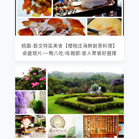
桃園-藝文特區美食【櫻桃庄海鮮創意料理】
桌邊現片/一鴨八吃/母親節/家人聚餐好選擇