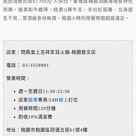
這回消費的是$1398元/人快閃，鴛鴦麻辣鍋頂級海陸食材吃
到飽，極黑和牛霜降、紐奧Q彈牛舌、手切松阪豬、北海道
生干貝…等頂級食材無限，兩個小時的用餐時間超級滿足。
店家：問鼎皇上吉祥宮廷火鍋-桃園藝文店
電話：
03-3558901
營業時間：
週一至週日11:30-22:30
店家
臉書
專頁/24H
線上
訂位
用餐時間120分鐘
酌收10%清潔費
地址：桃園市桃園區同德五街61號4樓