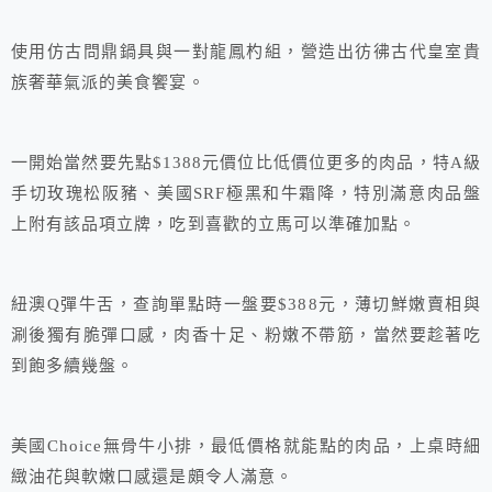
使用仿古問鼎鍋具與一對龍鳳杓組，營造出彷彿古代皇室貴
族奢華氣派的美食饗宴。
一開始當然要先點$1388元價位比低價位更多的肉品，特A級
手切玫瑰松阪豬、美國SRF極黑和牛霜降，特別滿意肉品盤
上附有該品項立牌，吃到喜歡的立馬可以準確加點。
紐澳Q彈牛舌，查詢單點時一盤要$388元，薄切鮮嫩賣相與
涮後獨有脆彈口感，肉香十足、粉嫩不帶筋，當然要趁著吃
到飽多續幾盤。
美國Choice無骨牛小排，最低價格就能點的肉品，上桌時細
緻油花與軟嫩口感還是頗令人滿意。