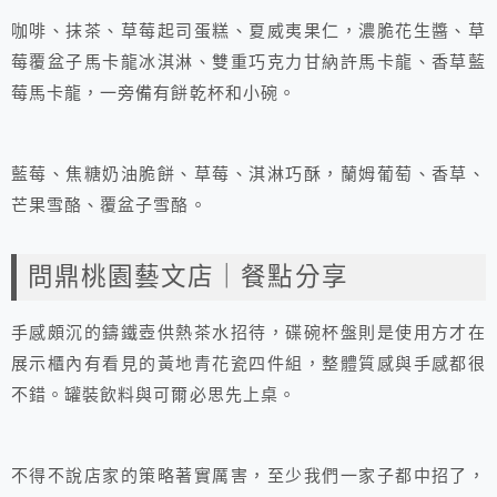
咖啡、抹茶、草莓起司蛋糕、夏威夷果仁，濃脆花生醬、草
莓覆盆子馬卡龍冰淇淋、雙重巧克力甘納許馬卡龍、香草藍
莓馬卡龍，一旁備有餅乾杯和小碗。
藍莓、焦糖奶油脆餅、草莓、淇淋巧酥，蘭姆葡萄、香草、
芒果雪酪、覆盆子雪酪。
問鼎桃園藝文店｜餐點分享
手感頗沉的鑄鐵壺供熱茶水招待，碟碗杯盤則是使用方才在
展示櫃內有看見的黃地青花瓷四件組，整體質感與手感都很
不錯。罐裝飲料與可爾必思先上桌。
不得不說店家的策略著實厲害，至少我們一家子都中招了，