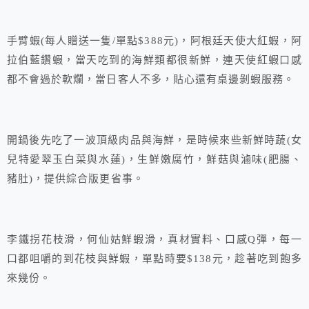
手臂蝦(每人贈送一隻/單點$388元)，阿根廷天使大紅蝦，阿
拉伯藍鑽蝦，當天吃到的海鮮類都很新鮮，連天使紅蝦口感
都不會過於軟爛，當日客人不多，貼心還有桌邊剝蝦服務。
開鍋後先吃了一波頂級肉品與海鮮，是時候來些新鮮時蔬(女
兒特愛翠玉白菜與水蓮)，生鮮嫩腐竹，鮮菇與滷味(肥腸、
豬肚)，提供綜合版更省事。
李鐵拐花枝滑，何仙姑鮮蝦滑，真材實料、口感Q彈，每一
口都咀嚼的到花枝與鮮蝦，單點時要$138元，趁著吃到飽多
來幾份。