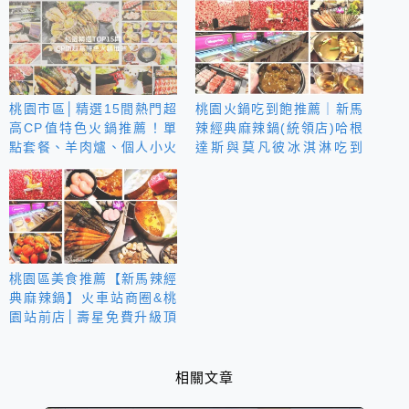
桃園市區│精選15間熱門超
桃園火鍋吃到飽推薦｜新馬
高CP值特色火鍋推薦！單
辣經典麻辣鍋(統領店)哈根
點套餐、羊肉爐、個人小火
達斯與莫凡彼冰淇淋吃到
鍋│統整懶人包
飽、酒品無限喝！
桃園區美食推薦【新馬辣經
典麻辣鍋】火車站商圈&桃
園站前店│壽星免費升級頂
級神仙牛│哈根達斯vs莫凡
彼冰品無限吃到飽
相關文章