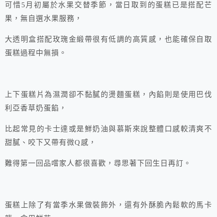
可惜5月初屬於水果交替季節，當日取到的蛋糕已是搭配芒
果，無自選水果服務，
大透明盒搭配玫瑰金緞帶很有低調的高質感，也能確保自取
蛋糕過程中無損。
上下蛋糕片為濕潤卻不黏膩的燙麵蛋糕，內餡則是使用巴伐
利亞香草奶蛋餡，
比起常見的卡士達或是鮮奶油與慕斯來說整體口感較清爽不
甜膩、咬下又帶有微Q感，
難得第一回品嚐家人都很喜歡，尋思著下回生日再訂。
蛋糕上除了有當季水果做裝飾外，還有外酥脆內鬆軟的馬卡