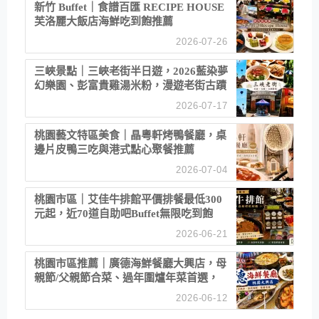
新竹 Buffet｜食譜百匯 RECIPE HOUSE
芙洛麗大飯店海鮮吃到飽推薦
2026-07-26
三峽景點｜三峽老街半日遊，2026藍染夢
幻樂園、彭富貴雞湯米粉，漫遊老街古蹟
2026-07-17
桃園藝文特區美食｜晶粵軒烤鴨餐廳，桌
邊片皮鴨三吃與港式點心聚餐推薦
2026-07-04
桃園市區｜艾佳牛排館平價排餐最低300
元起，近70道自助吧Buffet無限吃到飽
2026-06-21
桃園市區推薦｜廣德海鮮餐廳大興店，母
親節/父親節合菜、過年圍爐年菜首選，
招牌白鯧米粉必點
2026-06-12