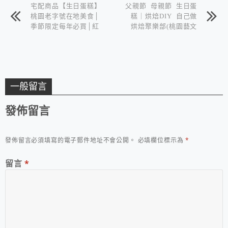
宅配商品【生日蛋糕】
父親節 母親節 生日蛋
桃園老字號在地美食│
糕｜烘焙DIY 自己做
季節限定每年必買│紅
烘焙聚樂部(桃園藝文
葉蛋糕線上商城&佳樂
店)，壽星優惠
草莓波士頓派
一般留言
發佈留言
發佈留言必須填寫的電子郵件地址不會公開。
必填欄位標示為
*
留言
*