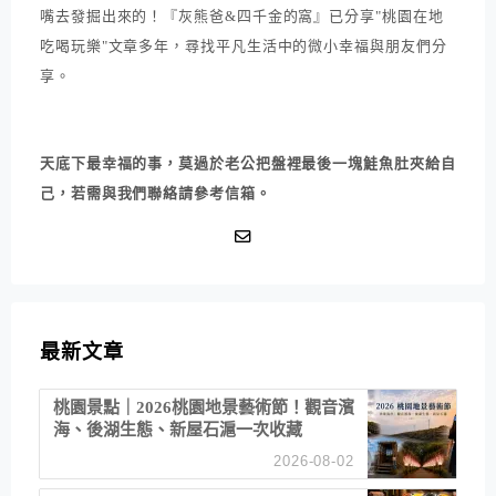
嘴去發掘出來的！『灰熊爸&四千金的窩』已分享"桃園在地
吃喝玩樂"文章多年，尋找平凡生活中的微小幸福與朋友們分
享。
天底下最幸福的事，莫過於老公把盤裡最後一塊鮭魚肚夾給自
己，若需與我們聯絡請參考信箱。
最新文章
桃園景點｜2026桃園地景藝術節！觀音濱
海、後湖生態、新屋石滬一次收藏
2026-08-02