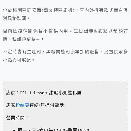
位於桃園區同安街(藝文特區周邊)，店內外擁有歐式藍白浪
漫風格裝潢，
目前因疫情關係暫不提供內用，生日蛋糕&甜點以預約訂
購、私訊預留為主，
不定時會有生吐司、黑糖肉桂司康等加碼販售，另提供眾多
小點心可宅配。
店家：P’Lei dessert 甜點小姐進化論
店家
粉絲頁
連結/無提供電話
營業時間：
週一、三~六中午12:00~晚間19:30