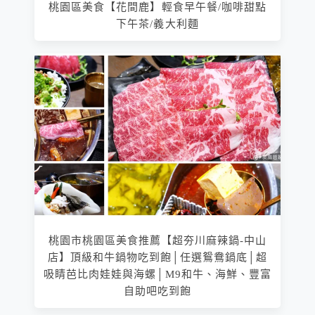
桃園區美食【花間鹿】輕食早午餐/咖啡甜點
下午茶/義大利麵
桃園市桃園區美食推薦【超夯川麻辣鍋-中山
店】頂級和牛鍋物吃到飽│任選鴛鴦鍋底│超
吸睛芭比肉娃娃與海螺│M9和牛、海鮮、豐富
自助吧吃到飽