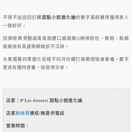
不得不說這回訂購
甜點小姐進化論
的數字蛋糕難得獲得家人
一致好評，
招牌經典燙麵戚風蛋糕體口感細緻Q綿很耐吃，賣相、點綴
裝飾保有質感帶精緻卻不浮誇，
水果隨著四季變化這樣不同月份續訂無需煩惱會重複，數字
更具有獨特意義，很值得分享。
店家：P’Lei dessert 甜點小姐進化論
店家
粉絲頁
連結/無提供電話
營業時間：