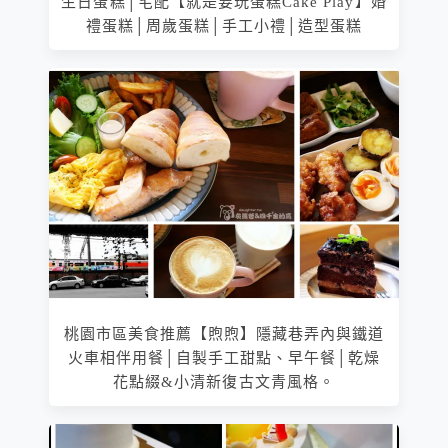
生日蛋糕│宅配【就是要玩蛋糕Cake Play】婚
禮蛋糕│周歲蛋糕│手工小禮│造型蛋糕
桃園市區美食推薦【煦煦】隱藏巷弄內與鐵道
火車相伴用餐│自製手工甜點、早午餐│乾燥
花點綴&小清新復古文青風格。