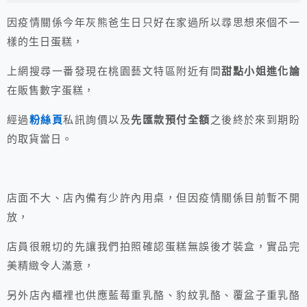
因疫情關係今年灰熊爸生日只好在家過所以尋思想來個不一
樣的生日蛋糕，
上網搜尋一番發現在桃園藝文特區附近有間
甜點小姐進化論
在販售數字蛋糕，
經過
粉絲頁
私訊詢價以及
先匯款預付全額
之後終於來到期盼
的取貨當日。
店面不大、店內備有少許內用桌，但因疫情關係目前暫不開
放，
店員很親切的先讓我們拍照確認蛋糕無誤後才裝盒，實品完
美精緻令人滿意，
另外店內櫃裡也供應藍莓重乳酪、豹紋乳酪、覆盆子重乳酪