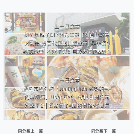
相連文章
上一篇文章
桃園區親子DIY觀光工廠【利百代彩筆
文創館-義百代餐館】輕旅行│早午餐&
義式料理│不限平假日自取大優惠&現金
8折/信用卡85折
下一篇文章
桃園市區外送【smiling fish 微笑的魚-
內壢總店】Uber Eats│6月1日開始新
外送平台│餐點價格=店內價格VS會員
制可累積消費點數
同分類上一篇
同分類下一篇