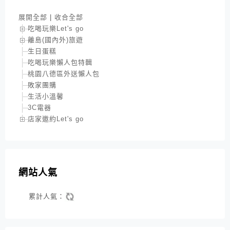
展開全部
|
收合全部
吃喝玩樂Let's go
離島(國內外)旅遊
生日蛋糕
吃喝玩樂懶人包特輯
桃園八德區外送懶人包
敗家團購
生活小溫馨
3C電器
店家邀約Let's go
網站人氣
累計人氣：