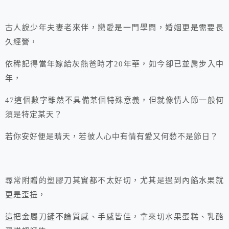
古人說少年夫妻老來伴，戀愛是一門學問，婚姻更是需要長
久經營，
依稀記得當年嫁給灰熊爸時才20年華，如今卻已並肩步入中
年，
47這個數字雖然不具備某個特殊意義，但就像情人節一般何
須是特定某天？
若你安好便是晴天，若彼人心中有情有愛又何愁不是節日？
尋常附贈的塑膠刀其實都不太好切，尤其是遇到內餡水果就
更是歪扭，
這把金屬刀鏟不論質感、手感皆佳，拿來切水果蛋糕、乳酪