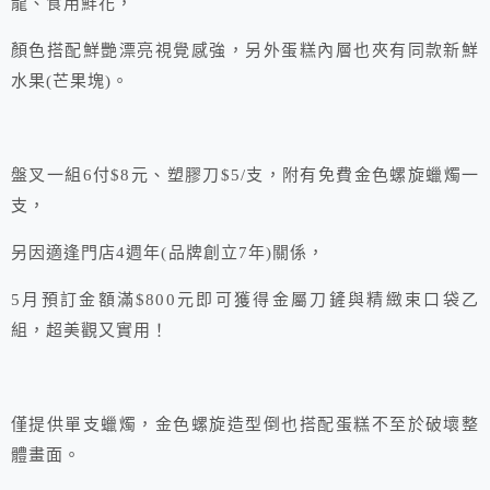
龍、食用鮮花，
顏色搭配鮮艷漂亮視覺感強，另外蛋糕內層也夾有同款新鮮
水果(芒果塊)。
盤叉一組6付$8元、塑膠刀$5/支，附有免費金色螺旋蠟燭一
支，
另因適逢門店4週年(品牌創立7年)關係，
5月預訂金額滿$800元即可獲得金屬刀鏟與精緻束口袋乙
組，超美觀又實用！
僅提供單支蠟燭，金色螺旋造型倒也搭配蛋糕不至於破壞整
體畫面。