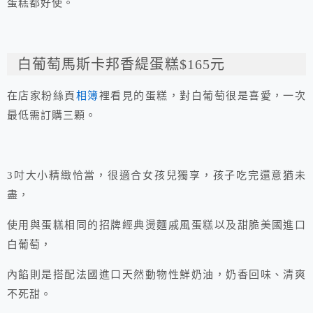
蛋糕都好使。
白葡萄馬斯卡邦香緹蛋糕$165元
在店家粉絲頁
相簿
裡看見的蛋糕，對白葡萄很是喜愛，一次
最低需訂購三顆。
3吋大小精緻恰當，很適合女孩兒獨享，孩子吃完還意猶未
盡，
使用與蛋糕相同的招牌經典燙麵戚風蛋糕以及甜脆美國進口
白葡萄，
內餡則是搭配法國進口天然動物性鮮奶油，奶香回味、清爽
不死甜。