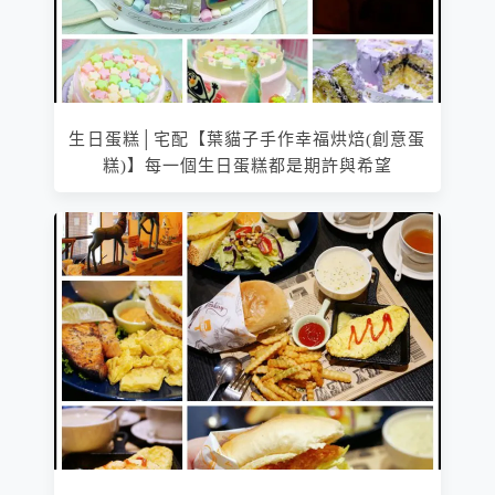
生日蛋糕│宅配【葉貓子手作幸福烘焙(創意蛋
糕)】每一個生日蛋糕都是期許與希望