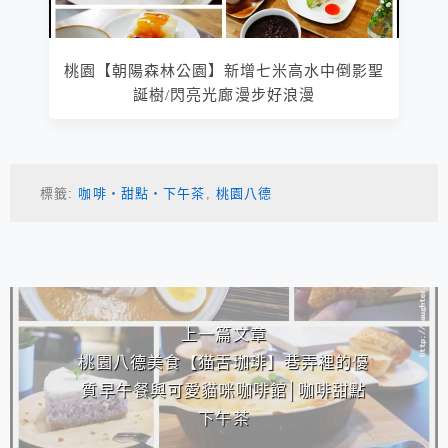
桃園【朝陽森林公園】新增七米高水中倒影聖
誕樹/閃亮光廊漫步好浪漫
標籤:
咖啡‧甜點‧下午茶
,
桃園八德
相連文章
上一篇文章
桃園八德美食【猫舌珈琲】巷弄裡的優
質早午餐與可愛貓咪咖啡館│咖啡甜點
下午茶