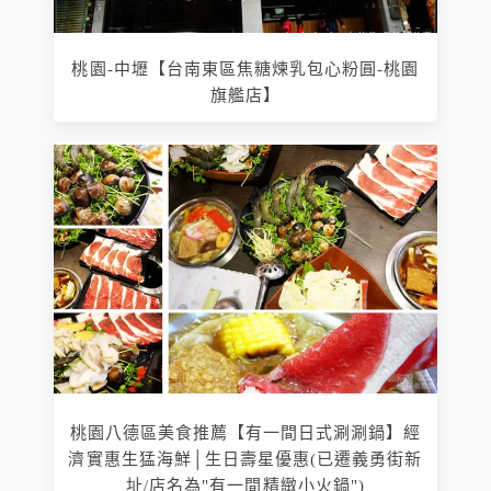
桃園-中壢【台南東區焦糖煉乳包心粉圓-桃園
旗艦店】
桃園八德區美食推薦【有一間日式涮涮鍋】經
濟實惠生猛海鮮│生日壽星優惠(已遷義勇街新
址/店名為"有一間精緻小火鍋")