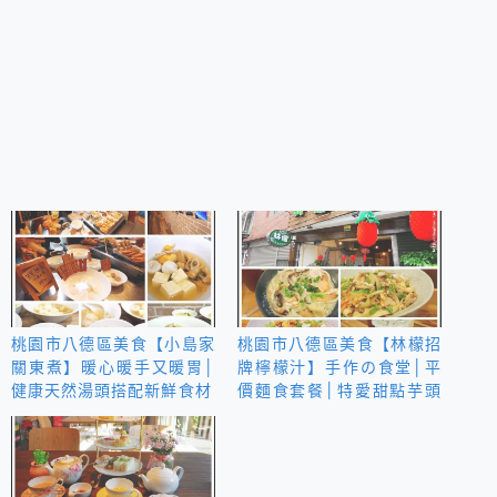
桃園市八德區美食【小島家
桃園市八德區美食【林檬招
關東煮】暖心暖手又暖胃│
牌檸檬汁】手作の食堂│平
健康天然湯頭搭配新鮮食材
價麵食套餐│特愛甜點芋頭
西谷米