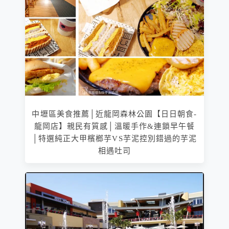
中壢區美食推薦│近龍岡森林公園【日日朝食-
龍岡店】親民有質感│溫暖手作&連鎖早午餐
│特選純正大甲檳榔芋VS芋泥控別錯過的芋泥
相遇吐司