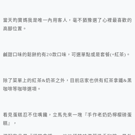
當天昀寶媽我是唯一內用客人，毫不猶豫選了心裡最喜歡的
高腳位置。
鹹甜口味的鬆餅約有20款口味，可選單點或是套餐(+紅茶)。
除了菜單上的紅茶&奶茶之外，目前店家也供有紅茶拿鐵&黑
咖啡等咖啡選項。
看見蛋糕忍不住嘴饞，立馬先來一塊『手作老奶奶檸檬磅蛋
糕』，