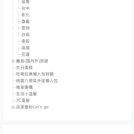
苗栗
台中
彰化
嘉義
雲林
台南
南投
高雄
花蓮
離島(國內外)旅遊
生日蛋糕
吃喝玩樂懶人包特輯
桃園八德區外送懶人包
敗家團購
生活小溫馨
3C電器
店家邀約Let's go