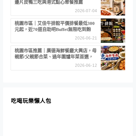
邊片皮鴨三吃與港式點心聚餐推薦
2026-07-04
桃園市區｜艾佳牛排館平價排餐最低300
元起，近70道自助吧Buffet無限吃到飽
2026-06-21
桃園市區推薦｜廣德海鮮餐廳大興店，母
親節/父親節合菜、過年圍爐年菜首選，
招牌白鯧米粉必點
2026-06-12
吃喝玩樂懶人包