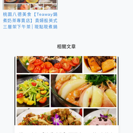
桃園八德美食【Teaway鍋
煮奶茶專賣店】貴婦般英式
三層架下午茶│現點現煮鍋
煮奶茶
相關文章