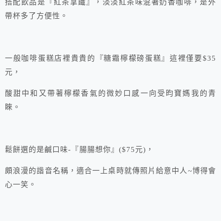
搭配飲品是『紅茶拿鐵』，淡淡紅茶味混著奶香咖啡，是外
帶杯多了方便性。
一般咖啡蛋糕店裡貴貴的『糖霜檸檬磅蛋糕』這裡僅要$35
元，
酸甜中和又帶著檸檬香氣的微妙口感一向受昀寶媽我的青
睞。
鬆餅選的是鹹口味-『腸腸想你』($75元)，
頗浪漫的諧音名稱，適合一上桌時就傳照片給意中人~博得會
心一笑。