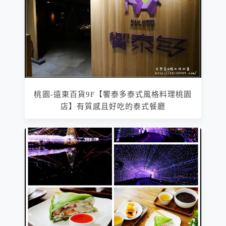
桃園-遠東百貨9F【饗泰多泰式風格料理桃園
店】有質感且好吃的泰式餐廳