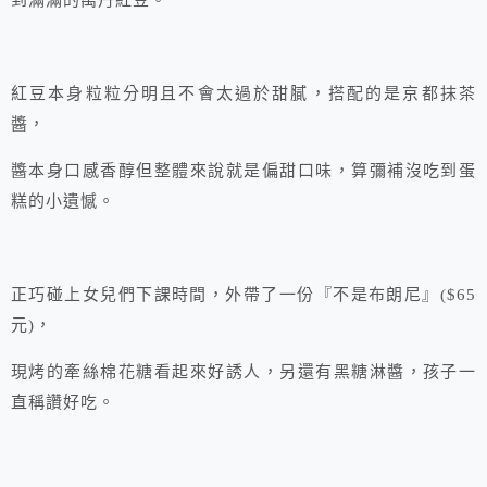
到滿滿的萬丹紅豆。
紅豆本身粒粒分明且不會太過於甜膩，搭配的是京都抹茶
醬，
醬本身口感香醇但整體來說就是偏甜口味，算彌補沒吃到蛋
糕的小遺憾。
正巧碰上女兒們下課時間，外帶了一份『不是布朗尼』($65
元)，
現烤的牽絲棉花糖看起來好誘人，另還有黑糖淋醬，孩子一
直稱讚好吃。