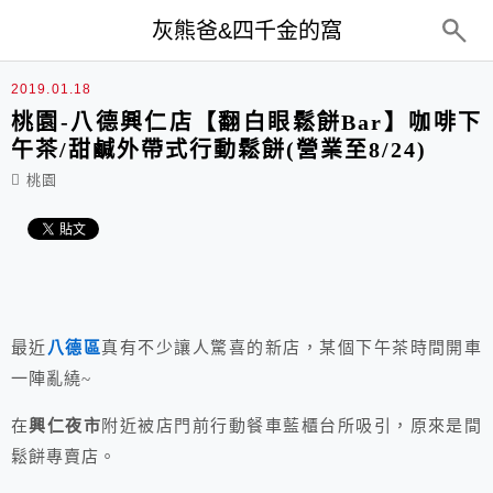
top-menu
灰熊爸&四千金的窩
2019.01.18
桃園-八德興仁店【翻白眼鬆餅Bar】咖啡下
午茶/甜鹹外帶式行動鬆餅(營業至8/24)
桃園
最近
八德區
真有不少讓人驚喜的新店，某個下午茶時間開車
一陣亂繞~
在
興仁夜市
附近被店門前行動餐車藍櫃台所吸引，原來是間
鬆餅專賣店。