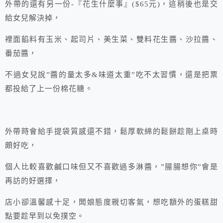
外帶的還有另一份-『花生什麼事』($65元)，這稍後也是交
給女兒解決掉，
裡面餡料有玉米、起司片、美生菜、雙料花生醬、沙拉醬、
番茄醬，
不過女兒說”醬的量太多&味道太重”吃不太習慣，還是把票
都投給了上一份棉花糖。
外帶時會給手提袋質感還不錯，鬆厚軟綿的鬆餅趁剛上桌時
頗好吃，
個人比較喜歡鹹口味但又不喜歡過多淋醬，”腸腸想你”會是
再訪的好選擇，
店小卻溫馨感十足，闆娘態度親切客氣，想吃額外的蛋糕甜
點要趁早到以免撲空。