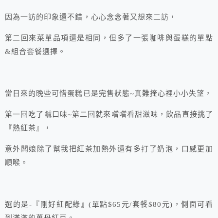
因為一訪的印象還不錯，心心念念著又想來二訪，
第二回來菜單品項還是相同，但多了一張咖啡與蛋糕的單點
&組合套餐選擇。
當日來的晚些可惜蛋糕已是完售狀態~真難掩心裡小小失望，
第一回吃了鹹口味~第二回就來嚐嚐看甜滋味，飲品直接挑了
『熱紅茶』，
意外闆娘除了幫我把紅茶加熱外還有多打了奶泡，口感更加
順喉。
選的是-『剛好紅配綠』(單點$65元/套餐$80元)，側面可看