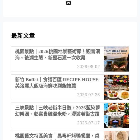
最新文章
桃園景點｜2026桃園地景藝術節！觀音濱
海、後湖生態、新屋石滬一次收藏
2026-08-02
新竹 Buffet｜食譜百匯 RECIPE HOUSE
芙洛麗大飯店海鮮吃到飽推薦
2026-07-26
三峽景點｜三峽老街半日遊，2026藍染夢
幻樂園、彭富貴雞湯米粉，漫遊老街古蹟
2026-07-17
桃園藝文特區美食｜晶粵軒烤鴨餐廳，桌