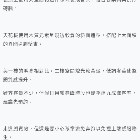
磚牆。
天花板使用木質元素呈現彷穀倉的斜面造型，搭配上大面積
的異國逗趣壁畫。
與一樓的明亮相對比，二樓空間燈光較黃暈，低調奢華使整
體質感提升，
雖容客量不少，但假日用餐巔峰時段也幾乎達九成滿客率，
建議先預約。
走道頗寬敞，但還是要小心孩童避免奔跑以免撞上端餐服務
生，