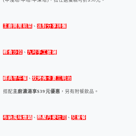
(中淺培/中培/中深培)，搭任選蛋糕可折$50元。
主廚開胃前菜
、
派對分享拼盤
輕食沙拉
、
九吋手工披薩
經典早午餐
、
炆烤佛卡夏三明治
搭配
主廚濃湯享$39元優惠
，另有附餐飲品。
布納風味燉鍋
、
熱壓丹麥吐司
、
兒童餐