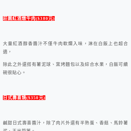
莊園紅酒燉牛肉($380元)
大量紅酒醇香醬汁不僅牛肉軟爛入味，淋在白飯上也超合
適，
除此之外還搭有薯泥球、窯烤麵包以及綜合水果，白飯可續
碗很貼心。
日式壽喜燒($350元)
鹹甜日式壽喜醬汁，除了肉片外還有半熟蛋、香菇、馬鈴薯