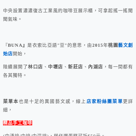
中央設置濃濃復古工業風的咖啡豆展示櫃，可拿起搖一搖聞
聞氣味。
『
BUNA』
是衣索比亞語”豆”的意思，由
2015
年
桃園
藝文創
始店
開始，
陸續展開了
林口店
、
中壢店
、
新莊店
、
內湖店
，每一間都有
各其獨特。
菜單本
也是十足的異國藝文感，線上
店家粉絲團菜單
更詳
細，
精品手工咖啡