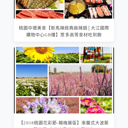
桃園中壢美食【新馬辣經典麻辣鍋│大江國際
購物中心GB樓】眾多高等食材吃到飽
【2018桃園花彩節-楊梅展區】漸層式大波斯