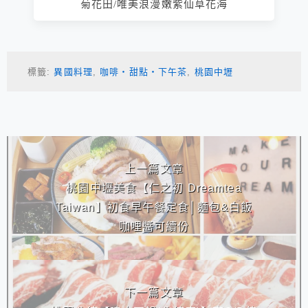
菊花田/唯美浪漫嫩紫仙草花海
標籤:
異國料理
,
咖啡‧甜點‧下午茶
,
桃園中壢
相連文章
上一篇文章
桃園中壢美食【仁之初 Dreamtea
Taiwan】初食早午餐定食│麵包&白飯
咖哩醬可續份
下一篇文章