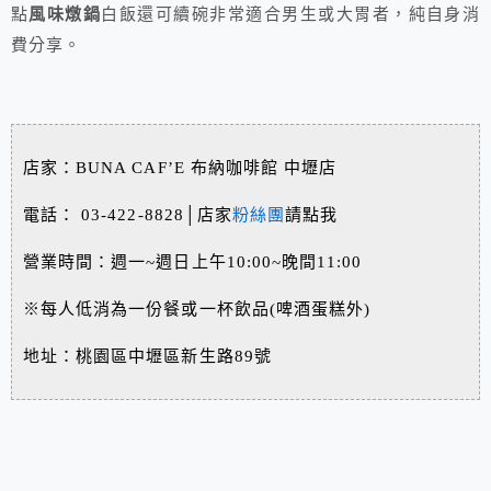
點
風味燉鍋
白飯還可續碗非常適合男生或大胃者，純自身消
費分享。
店家：BUNA CAF’E 布納咖啡館 中壢店
電話： 03-422-8828│店家
粉絲團
請點我
營業時間：週一~週日上午10:00~晚間11:00
※每人低消為一份餐或一杯飲品(啤酒蛋糕外)
地址：桃園區中壢區新生路89號