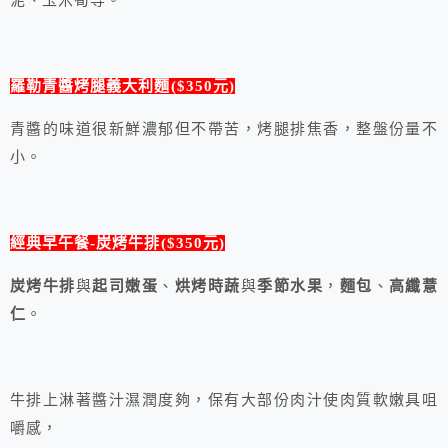
泥、玉米筍等。
羅勒青醬烤腿義大利麵($350元)
青醬的味道很新鮮濃郁但不帶苦，烤腿排焦香，整盤份量不
小。
經典早午餐-炭烤牛排($350元)
炭烤牛排
與
起司嫩蛋
、
烘烤時蔬
與
季節水果
，
麵包
、
高纖薏
仁
。
牛排上淋著醬汁濕潤度夠，保有大部份肉汁使肉質軟嫩具咀
嚼感，