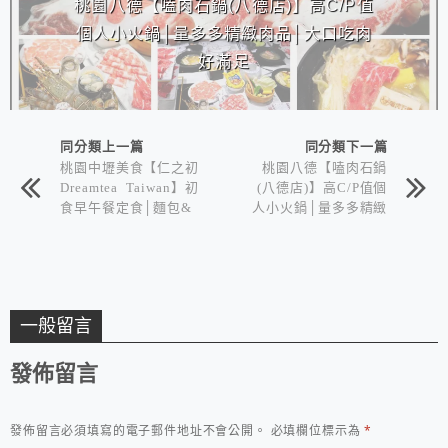
桃園八德【嗑肉石鍋(八德店)】高C/P值
個人小火鍋│量多多精緻肉品│大口吃肉
好滿足
同分類上一篇
同分類下一篇
桃園中壢美食【仁之初
桃園八德【嗑肉石鍋
Dreamtea Taiwan】初
(八德店)】高C/P值個
食早午餐定食│麵包&
人小火鍋│量多多精緻
白飯咖哩醬可續份
肉品│大口吃肉好滿足
一般留言
發佈留言
發佈留言必須填寫的電子郵件地址不會公開。
必填欄位標示為
*