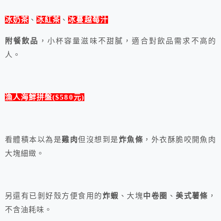
冰奶茶
、
冰紅茶
、
冰蔓越莓汁
附餐飲品
，小杯容量滋味不甜膩，適合對飲品需求不高的
人。
漁人海鮮拼盤
($580元)
看體積本以為是
雞肉
但沒想到是
炸魚條
，外衣酥脆咬開魚肉
大塊細緻。
另還有已剝好殼方便食用的
炸蝦
、大塊
中卷圈
、
美式薯條
，
不含油耗味。