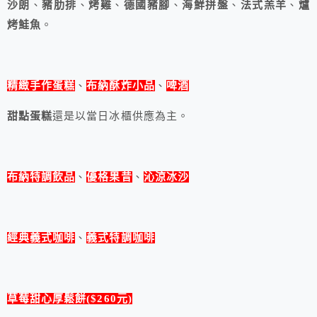
沙朗
、
豬肋排
、
烤雞
、
德國豬腳
、
海鮮拼盤
、
法式羔羊
、
爐
烤鮭魚
。
精緻手作蛋糕
、
布納酥炸小品
、
啤酒
甜點蛋糕
還是以當日冰櫃供應為主。
布納特調飲品
、
優格果昔
、
沁涼冰沙
經典義式咖啡
、
義式特調咖啡
草莓甜心厚鬆餅($260元)