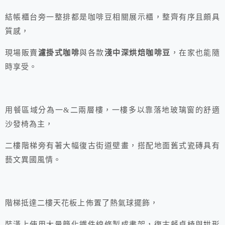
結帳櫃台旁一整排都是咖啡豆相關展示櫃，整齊有序且頗具
質感，
現場販賣
濾掛式咖啡
與各款
淺中深烘焙咖啡豆
，在家也能隨
時享受。
用餐區域分為一&二兩層樓，一樓多以靠落地玻璃窗的舒適
沙發椅為主，
二樓階梯旁有著大幅復古街道壁畫，搭配地面舊式瓷磚具有
藝文異國風情。
階梯抵達二樓天花板上佈置了熱氣球擺飾，
裝潢上使用大量簡化鐵件線條製成書架，復古餐桌椅與拱形