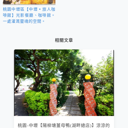
桃園中壢區【中壢 • 旅人咖
啡館】光影餐廳、咖啡館。
一處灌溉靈魂的空間。
相關文章
桃園-中壢【陽柳塘薑母鴨(湖畔總店)】涼涼的