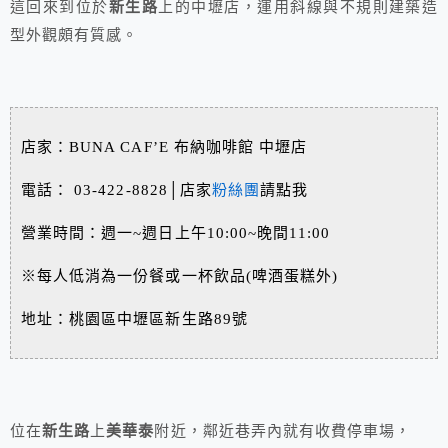
這回來到位於
新生路
上的中壢店，運用斜線與不規則建築造
型外觀頗有質感。
店家：BUNA CAF’E 布納咖啡館 中壢店
電話： 03-422-8828│店家
粉絲團
請點我
營業時間：週一~週日上午10:00~晚間11:00
※每人低消為一份餐或一杯飲品(啤酒蛋糕外)
地址：桃園區中壢區新生路89號
位在
新生路
上
美華泰
附近，鄰近巷弄內就有收費停車場，