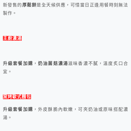
新發售的
厚鬆餅
是全天候供應，可惜當日正逢用餐時刻無法
製作。
主廚濃湯
升級套餐加購
，
奶油菌菇濃湯
滋味香濃不膩，溫度炙口合
宜。
窯烤歐式麵包
升級套餐加購
，外皮酥脆內軟嫩，可夾奶油或原味搭配濃
湯。