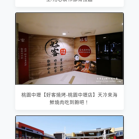
桃園中壢【好客燒烤-桃園中壢店】天冷來海
鮮燒肉吃到飽吧！