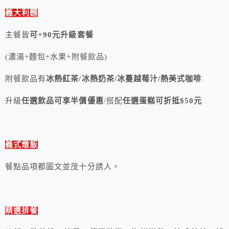
義大利麵
主餐皆
可+90元升級套餐
(濃湯+麵包+水果+附餐飲品)
附餐飲品有
冰熱紅茶/冰熱奶茶/冰蔓越莓汁/熱美式咖啡
升級
任選飲品可享半價優惠
/搭配
任選蛋糕可折抵$50元
義式燉飯
餐點品項都圖文並茂十分誘人。
精選排餐