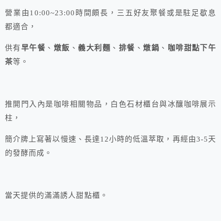
營業由10:00~23:00時間頗長，三五好友聚餐或是駐足歇息
都適合，
供有
早午餐
、
燉飯
、
義大利麵
、
排餐
、
燉鍋
、
咖啡甜點下午
茶
等。
推開門入內是咖啡相關物品，白色石材櫃台與冰釀咖啡展示
柱，
簡介牌上寫著以慢速、長達12小時的低溫萃取，再經由3-5天
的發酵而成。
當天提供的滿滿誘人甜點櫃。