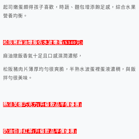
起司嫩蛋頗得孩子喜歡，時蔬、麵包增添飽足感，綜合水果
營養均衡。
松阪豬麻油燉飯佐水波嫩蛋($340元)
麻油燉飯香氣十足且口感濕潤濃郁，
松阪豬肉片薄厚均勻很爽脆，半熟水波蛋裡蛋液濃稠，與飯
拌勻很美味。
熱法芙娜巧克力(升級飲品半價優惠)
奶油伯爵紅茶
(升級飲品半價優惠)