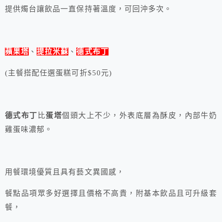
提供燭台讓飲品一直保持著溫度，可回沖多次。
蘋果塔
、
提拉米蘇
、
德式布丁
(主餐搭配任選蛋糕可折$50元)
德式布丁
比
蛋塔
個頭大上不少，外表底層為酥皮，內部牛奶
雞蛋味濃郁。
用餐環境優質且具有藝文異國感，
餐點品項眾多好選擇且價格不高貴，附基本飲品且可升級套
餐，