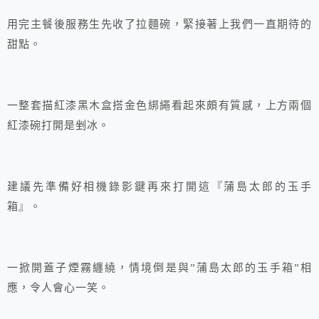
用完主餐後服務生先收了拉麵碗，緊接著上我們一直期待的
甜點。
一整套描紅漆黑木盒搭金色綁繩看起來頗有質感，上方兩個
紅漆碗打開是剉冰。
建議先準備好相機錄影鍵再來打開這『蒲島太郎的玉手
箱』。
一掀開蓋子煙霧纏繞，情境倒是與”蒲島太郎的玉手箱”相
應，令人會心一笑。