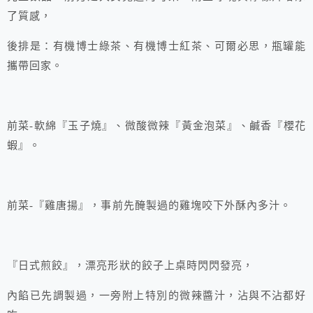
了質感，
後排是：有機博士綠茶、有機博士紅茶、可爾必思，瓶罐能
攜帶回家。
前菜-軟綿『玉子燒』、微酸微辣『黃金泡菜』、鹹香『櫻花
蝦』。
前菜-『雞唐揚』，事前先醃製過的雞塊咬下外酥內多汁。
『日式煎餃』，漂亮形狀的餃子上桌時閃閃發亮，
內餡已先調製過，一旁附上特別的微辣醬汁，沾與不沾都好