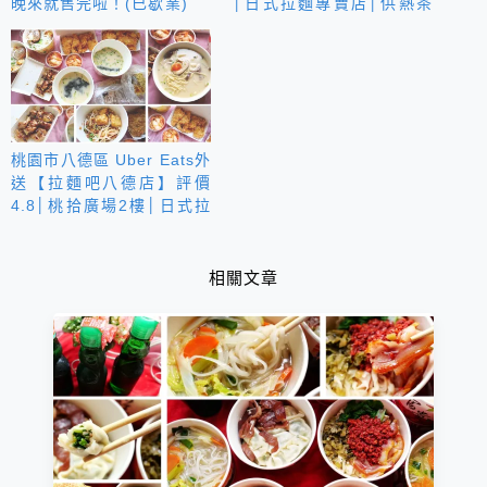
晚來就售完啦！(已歇業)
│日式拉麵專賣店│供熱茶
無限
桃園市八德區 Uber Eats外
送【拉麵吧八德店】評價
4.8│桃拾廣場2樓│日式拉
麵專賣店│可來電預約外帶
相關文章