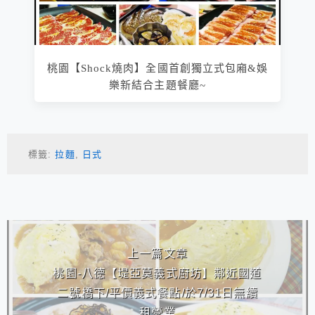
桃園【Shock燒肉】全國首創獨立式包廂&娛
樂新結合主題餐廳~
標籤:
拉麵
,
日式
相連文章
上一篇文章
桃園-八德【堤亞莫義式廚坊】鄰近國道
二號橋下/平價義式餐點/於7/31日無續
租營業