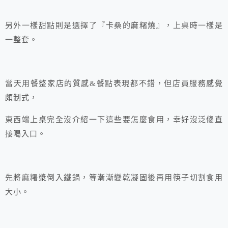
另外一樣甜點則是選擇了『卡桑的麻糬燒』，上桌時一樣是
一整套。
當天用餐整家店的質感&餐點表現都不錯，但店員服務感覺
頗制式，
東西端上桌完全沒介紹一下這些要怎麼食用，幸好沒泛傻直
接喝入口。
先將麻糬漿倒入鐵鍋，等漸漸變乾凝固後再用筷子切割食用
大小。