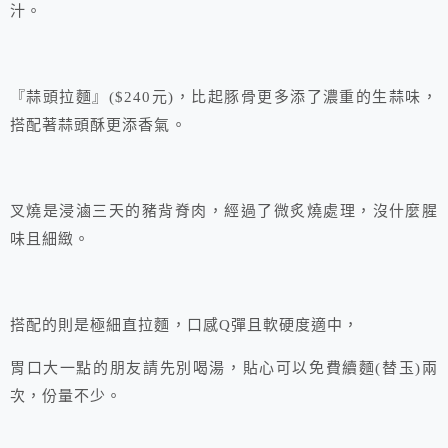
汁。
『蒜頭拉麵』($240元)，比起豚骨更多添了濃重的生蒜味，
搭配著蒜頭酥更添香氣。
叉燒是浸滷三天的豬背脊肉，經過了微炙燒處理，沒什麼腥
味且細緻。
搭配的則是極細直拉麵，口感Q彈且軟硬度適中，
胃口大一點的朋友請先別喝湯，貼心可以免費續麵(替玉)兩
次，份量不少。