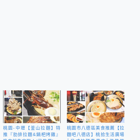
桃園-中壢【釜山拉麵】特
桃園市八德區美食推薦【拉
推『肋排拉麵&鍋杷烤雞』
麵吧八德店】桃拾生活廣場