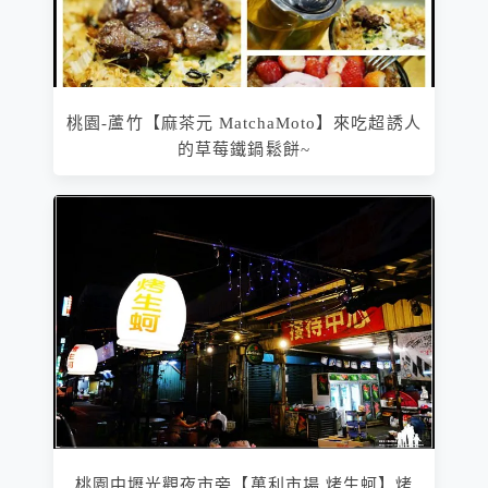
桃園-蘆竹【麻茶元 MatchaMoto】來吃超誘人
的草莓鐵鍋鬆餅~
桃園中壢光觀夜市旁【萬利市場 烤生蚵】烤