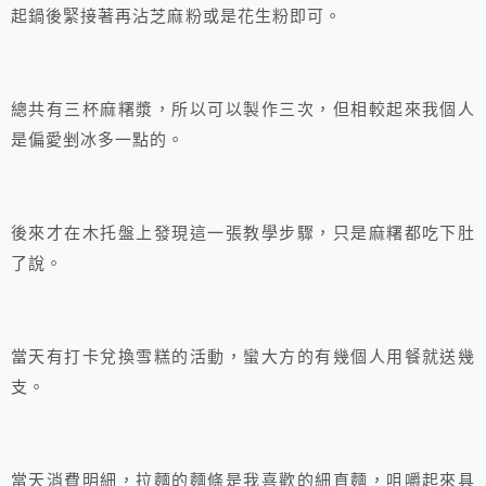
起鍋後緊接著再沾芝麻粉或是花生粉即可。
總共有三杯麻糬漿，所以可以製作三次，但相較起來我個人
是偏愛剉冰多一點的。
後來才在木托盤上發現這一張教學步驟，只是麻糬都吃下肚
了說。
當天有打卡兌換雪糕的活動，蠻大方的有幾個人用餐就送幾
支。
當天消費明細，拉麵的麵條是我喜歡的細直麵，咀嚼起來具