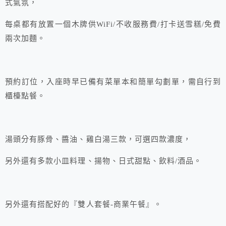
式氣氛，
每桌都有放置一個木牌供WiFi/不收服務費/打卡送雪糕/免費
兩次加麵。
預約訂位，入座時早已備有菜單本和簡單勾劃單，需自行到
櫃檯點餐。
湯頭分有豚骨、醬油、雞白湯三款，可選四款濃度，
另外還有多款小皿料理、揚物、日式甜點、飲料/酒品。
另外還有搭配好的『雙人套餐-商業午餐』。