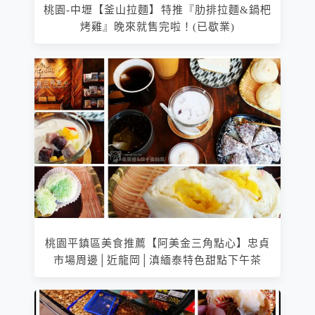
桃園-中壢【釜山拉麵】特推『肋排拉麵&鍋杷
烤雞』晚來就售完啦！(已歇業)
桃園平鎮區美食推薦【阿美金三角點心】忠貞
市場周邊│近龍岡│滇緬泰特色甜點下午茶