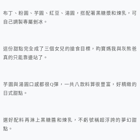
布丁、粉圓、芋圓、紅豆、湯圓，搭配著黑糖漿和煉乳，可
自己調製專屬剉冰。
這份甜點完全成了三個女兒的搶食目標，昀寶媽我與灰熊爸
真的只能靠邊站了。
芋園與湯圓口感都很Q彈，一共八款料算很豐富，好精緻的
日式甜點。
選好配料再淋上黑糖醬和煉乳，不虧號稱超浮誇的夢幻甜
點。