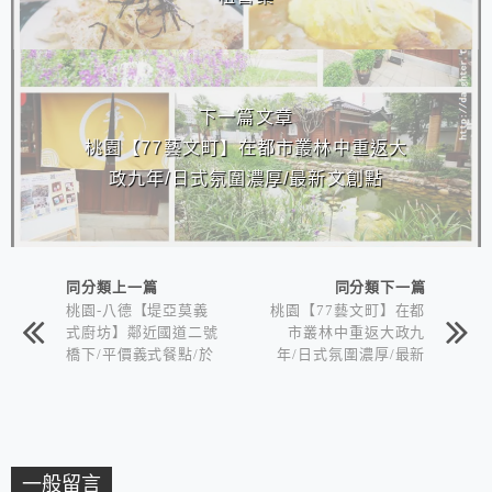
下一篇文章
桃園【77藝文町】在都市叢林中重返大
政九年/日式氛圍濃厚/最新文創點
同分類上一篇
同分類下一篇
桃園-八德【堤亞莫義
桃園【77藝文町】在都
式廚坊】鄰近國道二號
市叢林中重返大政九
橋下/平價義式餐點/於
年/日式氛圍濃厚/最新
7/31日無續租營業
文創點
一般留言