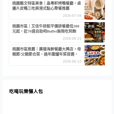
桃園藝文特區美食｜晶粵軒烤鴨餐廳，桌
邊片皮鴨三吃與港式點心聚餐推薦
2026-07-04
桃園市區｜艾佳牛排館平價排餐最低300
元起，近70道自助吧Buffet無限吃到飽
2026-06-21
桃園市區推薦｜廣德海鮮餐廳大興店，母
親節/父親節合菜、過年圍爐年菜首選，
招牌白鯧米粉必點
2026-06-12
吃喝玩樂懶人包