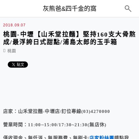
top-menu
灰熊爸&四千金的窩
2018.09.07
桃園-中壢【山禾堂拉麵】堅持160支大骨熬
成/最浮誇日式甜點/‪浦島太郎的玉手箱‬
桃園
店家：山禾堂拉麵-中壢店/訂位專線(03)4270000
營業時間：11:00~15:00/17:30~21:30(無店休)
僅收現金、無低消、無服務費、無刷卡/
店家粉絲團
請點我