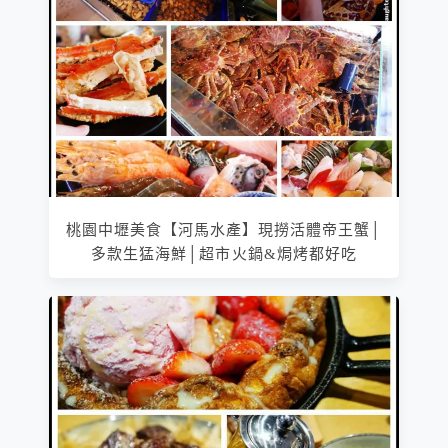
桃園中壢美食【河馬水產】現撈活體帝王蟹│
多款生猛海鮮│超市火鍋&焗烤都好吃