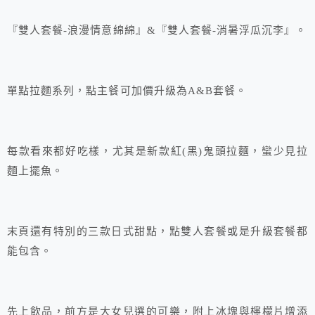
『雙人套餐-浪漫情意綿綿』&『雙人套餐-消暑浮瓜沉李』。
單點拉麵系列，點主餐可加價升級為A&B套餐。
每款看來都好吃樣，尤其是新款紅(黑)鬼頭拉麵，蠻少見拉
麵上擺魚。
末頁還有特別的三款日式甜點，點雙人套餐或是升級套餐都
能包含。
先上飲品，前方是大女兒選的可樂，附上冰塊與檸檬片增添