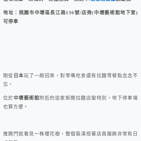
地址：桃園市中壢區長江路136號/店旁(中壢藝術館地下室)
可停車
剛從
日本
玩了一趟回來，對零嘴吃食還有拉麵等餐點念念不
忘，
位於
中壢藝術館
附近的這家新開拉麵店蠻特別，地下停車場
也算方便。
推開門就看見一株櫻花樹，整個裝潢搭著店員服飾非常有日