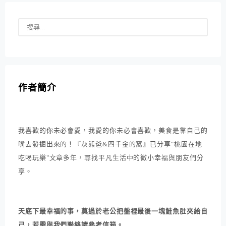
作者簡介
我喜歡的你未必會愛，我愛的你未必會喜歡，美食是靠自己的
嘴去發掘出來的！『灰熊爸&四千金的窩』已分享"桃園在地
吃喝玩樂"文章多年，尋找平凡生活中的微小幸福與朋友們分
享。
天底下最幸福的事，莫過於老公把盤裡最後一塊鮭魚肚夾給自
己，若需與我們聯絡請參考信箱。