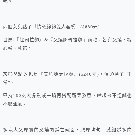
吃。
兩個女兒點了『情意綿綿雙人套餐』($880元)，
自選-『起司拉麵』&『叉燒豚骨拉麵』兩款，皆有叉燒、糖
心蛋、蔥花。
灰熊爸點的也是『叉燒豚骨拉麵』($240元)，湯頭選了”正
常”，
堅持160支大骨熬成一鍋再搭配蔬果熬煮，嚐起來不過鹹也
不顯油膩。
多塊大又厚實的叉燒肉鋪在碗面，肥厚均勻口感細緻多肉