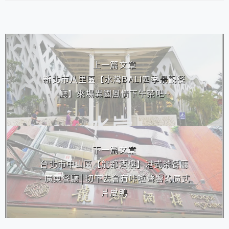
相連文章
上一篇文章
新北市八里區【水灣BALI四季景觀餐
廳】來場異國風情下午茶吧~
下一篇文章
台北市中山區【龍都酒樓】港式茶餐廳
· 廣東餐廳│切下去會有咔啦聲響的廣式
片皮鴨