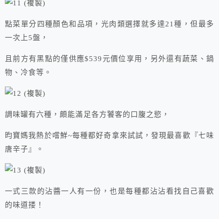
點菜單分四種顏色和品項，光肉類選擇就多達21種，但最多
一次上5盤，
且前方有黑點的僅供應$539元價位享用，另外還有蔬菜、鍋
物、冷食等。
調味罐有六種，頗能滿足各方饕客的口腹之慾，
昀寶媽我熱於嚐鮮~每種都好奇拿來試試，發現最喜歡『七味
唐辛子』。
一式三款的沾醬一人有一份，也是每種都沾沾看找自己喜歡
的味道搂！