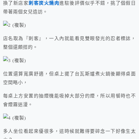
換了新店家
刺客炭火燒肉
進駐後評價似乎不錯，挑了個假日
帶著兩個女兒造訪。
店名取為『刺客』，一入內就能看見雙眼發光的忍者標誌，
整個還頗搭的。
位置還算寬廣舒適，但桌上擺了台瓦斯爐煮火鍋後顯得桌面
空間略小，
每桌上方安置的抽煙機能吸掉大部分的煙，所以用餐時也不
會煙霧迷漫。
多人坐位看起來優很多，這時候就難得要碎念一下好像生太