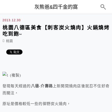
top-menu
灰熊爸&四千金的窩
2013.12.30
桃園八德區美食【刺客炭火燒肉】火鍋燒烤
吃到飽~
桃園
發現每天經過的
八德-介壽路
上新開間燒肉店後就忍不住好奇
而關注，
原址是價格較低一些的御野炭火燒肉，