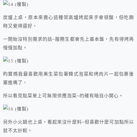
炭爐上桌，原本來擔心這種架高爐烤起來手會很酸，但吃飽
時又覺得還好，
一開始沒特別需求的話~服務生都會先上基本盤，先有得烤再
慢慢加點。
昀寶媽我最喜歡用美生菜包著韓式泡菜和烤肉片一起包裹後
塞進嘴了，
所以看見點菜單上可無限供應泡菜~的確有暗自小開心。
另外小火鍋也上桌，看起來沒什麼料~但喜歡什麼可加點所以
就不太計較。