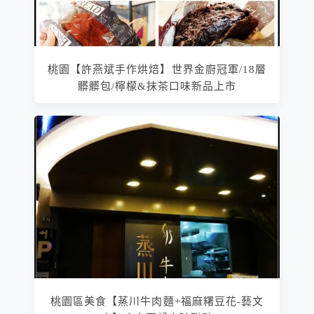
桃園【許燕斌手作烘焙】世界金廚冠軍/18層
髒髒包/檸檬&抹茶口味新品上市
桃園區美食【蒸川牛肉麵+福麻糬豆花-藝文