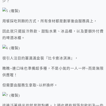
少？
用餐採吃到飽的方式，所有食材都是劃單後由服務員上，
因此就只擺設冷熱飲、甜點水果、冰品櫃，以及要額外付費
的啤酒冰櫃。
很引人注目的塞滿滿盒裝『比卡索冰淇淋』，
瞧瞧~連口味也準備超多種，不是小氣的一人一杯~而是無限
供應喔！
但需要由服務生拿取~以杯換杯。
這邊泛著綠光的就是甜點櫃，上頭也擺有鋁箔包飲料及一些