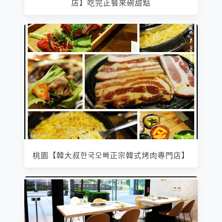
店】吃完正餐來碗甜點
桃園【韓大叔한국오빠正宗韓式烤肉專門店】