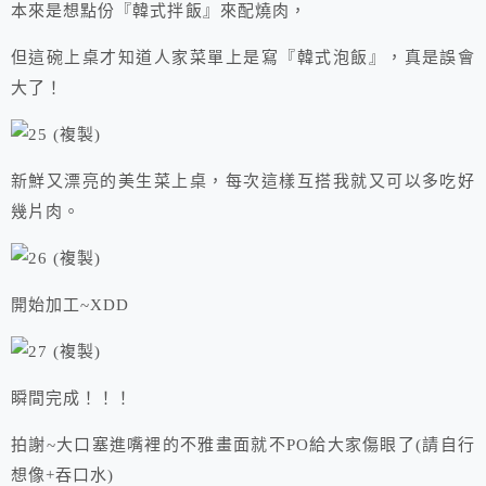
本來是想點份『韓式拌飯』來配燒肉，
但這碗上桌才知道人家菜單上是寫『韓式泡飯』，真是誤會
大了！
新鮮又漂亮的美生菜上桌，每次這樣互搭我就又可以多吃好
幾片肉。
開始加工~XDD
瞬間完成！！！
拍謝~大口塞進嘴裡的不雅畫面就不PO給大家傷眼了(請自行
想像+吞口水)