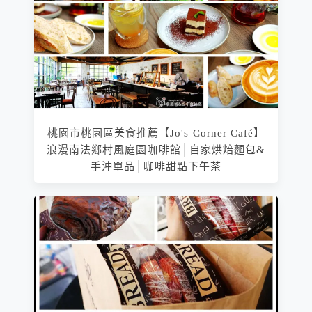
桃園市桃園區美食推薦【Jo's Corner Café】
浪漫南法鄉村風庭園咖啡館│自家烘焙麵包&
手沖單品│咖啡甜點下午茶