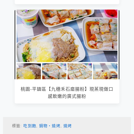
桃園-平鎮區【九穗禾石磨腸粉】現蒸現做口
感軟嫩的廣式腸粉
標籤:
吃到飽
,
鍋物‧燒烤
,
燒烤