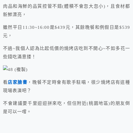
肉品和海鮮的品質控管不錯(體積不會忽大忽小)，且食材都
新鮮漂亮，
雖然平日11:30~16:00是$439元，其餘晚餐和例假日是$539
元，
不過~我個人認為比起低價的燒烤店吃到不開心~不如多花一
些錢吃滿意搂！
看
店家臉書
，晚餐不定時會有歌手駐唱，很少燒烤店有這種
現場表演吧？
不會建議要千里迢迢拼來吃，但住附近(桃園地區)的朋友倒
是可以一嚐。