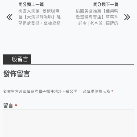
同分類上一篇
同分類下一篇
桃園大溪鎮│景觀咖啡
桃園美食推薦【佳樂精
館【大溪湖畔咖啡】眺
緻蛋糕專賣店】草莓季
望遠處雙峰，坐擁翠綠
必嚐│老字號│招牌奶
湖景~
粉波士頓派(補上2021
新照片
一般留言
發佈留言
發佈留言必須填寫的電子郵件地址不會公開。
必填欄位標示為
*
留言
*