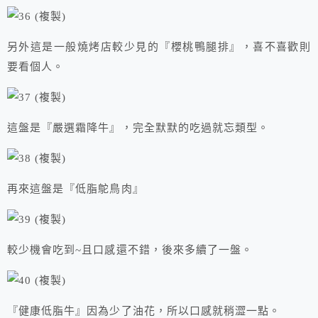
另外這是一般燒烤店較少見的『櫻桃鴨腿排』，喜不喜歡則
要看個人。
這盤是『嚴選霜降牛』，完全默默的吃過就忘類型。
再來這盤是『低脂鴕鳥肉』
較少機會吃到~且口感還不錯，後來多續了一盤。
『健康低脂牛』因為少了油花，所以口感就稍澀一點。