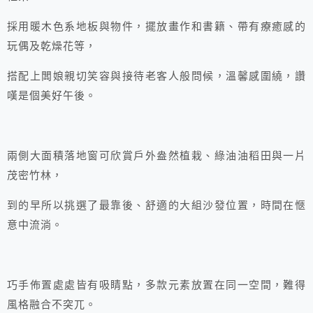
採用暖木色系地板與物件，擺放畫作和書籍、帶有療癒感的
玩偶及乾燥花等，
搭配上闆娘親切笑容與接待老客人般問候，溫馨感圍繞，讚
嘆是個美好午後。
兩側大面積落地窗可欣賞戶外盎然植栽、綠油油稻田與一片
茂密竹林，
到的早所以挑選了最靠後、舒適的大組沙發位置，時間在愜
意中流淌。
巧手佈置處處皆有吸睛點，多款元素放置在同一空間，難得
風格融合不突兀。