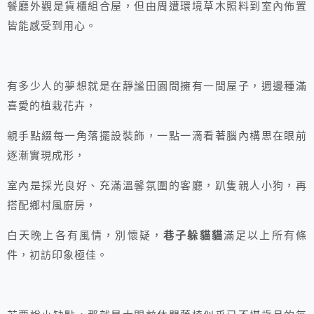
餐廳外觀是貨櫃組合屋，但由周遭環境草木照料到室內佈置
皆能感受到用心。
有多少人的夢想就是在靜謐田園間擁有一間屋子，週邊種滿
喜愛的植栽花卉，
親手點綴每一角落擺設裝飾，一點一滴看著腦內構思在眼前
逐漸實現成形，
室內是採光良好、充滿溫馨氛圍的客廳，趴隻親人小狗，再
搭配鄉村風廚房，
白天晚上各有風情，別懷疑，
巷子躲貓貓
滿足以上所有條
件，初訪印象極佳。