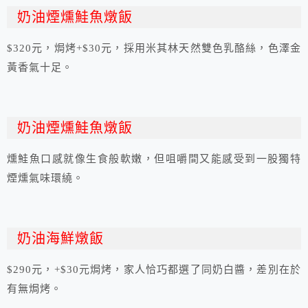
奶油煙燻鮭魚燉飯
$320元，焗烤+$30元，採用米其林天然雙色乳酪絲，色澤金
黃香氣十足。
奶油煙燻鮭魚燉飯
燻鮭魚口感就像生食般軟嫩，但咀嚼間又能感受到一股獨特
煙燻氣味環繞。
奶油海鮮燉飯
$290元，+$30元焗烤，家人恰巧都選了同奶白醬，差別在於
有無焗烤。