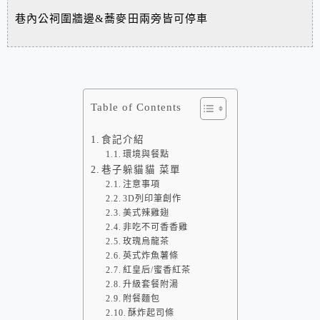
巷內公祠圍牆邊&蕎麥田兩旁皆可停車
Table of Contents
食記介紹
環境與餐點
巷子躲貓貓 菜單
注意事項
3D列印筆創作
美式辣雞翅
非吃不可香香雞
玫瑰烏龍茶
英式炸魚薯條
紅皇后/蜜香紅茶
升級套餐附湯
附餐麵包
酥炸起司條