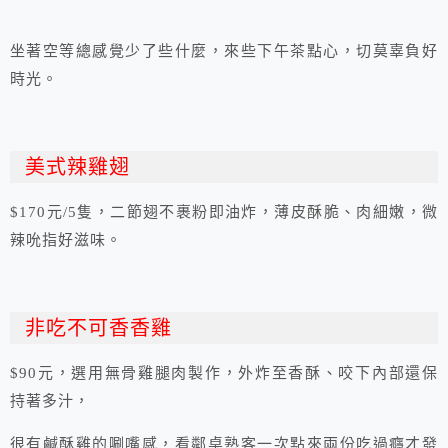
坐著空等總感覺少了些什麼，來些下午茶點心，切莫辜負好
時光。
美式辣雞翅
$170元/5隻，二節翅不裹粉即油炸，薄皮酥脆、肉細嫩，微
辣吮指好滋味。
非吃不可香香雞
$90元，選用無骨雞腿肉製作，外炸至香酥、咬下內部還保
持著多汁，
很有鹹酥雞的唰嘴感，看鄰桌熟客一次點來兩份吃過癮才發