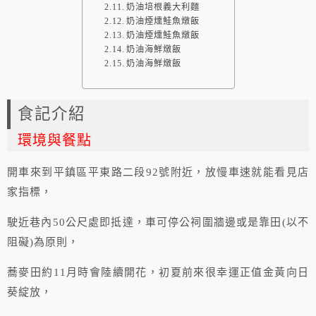
奶油培根義大利麵
奶油煙燻鮭魚燉飯
奶油煙燻鮭魚燉飯
奶油海鮮燉飯
奶油海鮮燉飯
食記介紹
環境與餐點
開車來到平鎮區平東路二段92號附近，放慢車速就能看見店
家指標，
駛近巷內50公尺處即抵達，車可停公祠圍牆邊或是靠田(以不
阻礙)為原則，
蕎麥田約11月時會陸續開花，初夏前來很幸運正值金黃向日
葵綻放，