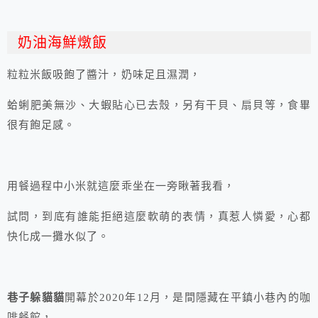
奶油海鮮燉飯
粒粒米飯吸飽了醬汁，奶味足且濕潤，
蛤蜊肥美無沙、大蝦貼心已去殼，另有干貝、扇貝等，食畢
很有飽足感。
用餐過程中小米就這麼乖坐在一旁瞅著我看，
試問，到底有誰能拒絕這麼軟萌的表情，真惹人憐愛，心都
快化成一攤水似了。
巷子躲貓貓
開幕於2020年12月，是間隱藏在平鎮小巷內的咖
啡餐館，