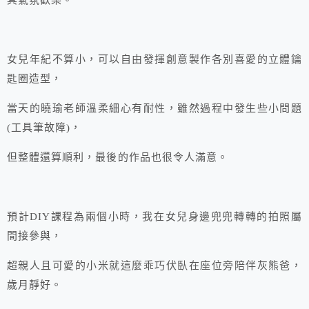
其氣氛歡樂。
女兒年紀不算小，可以自由發揮創意製作各別喜愛的立體鑰
匙圈造型，
當天的曉瑜老師溫柔細心有耐性，雖然過程中發生些小問題
(工具筆故障)，
但整體還算順利，最後的作品也很令人滿意。
預計DIY課程為兩個小時，我在女兒身邊兜兜轉轉的拍照屬
間接參與，
超親人且可愛的小米就這麼乖巧伏臥在座位旁陪伴灰熊爸，
歲月靜好。