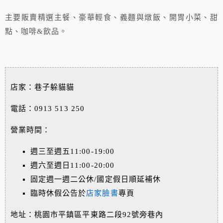
主要販賣精選主餐、豪華輕食、義麵與燉飯、開胃小菜、甜
點、咖啡&飲品。
店家：巷子躲貓貓
電話：0913 513 250
營業時間：
週三至週五11:00-19:00
週六至週日11:00-20:00
固定週一週二公休/國定假日順延補休
臨時休假公告於
店家臉書
專頁
地址：桃園市平鎮區平東路二段92號旁巷內