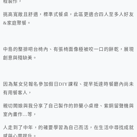
程製作，
挑高寬敞且舒適，標準式餐桌，此區更適合四人至多人好友
&家庭聚餐。
中島的整排吧台椅內、有張椅面像極被咬一口的餅乾，展現
創意與殘缺美。
因為幫女兒報名參加假日DIY課程、提早抵達時餐廳內尚未
有用餐客人，
親切闆娘與我分享了自己製作的鈴蘭小桌燈、紫銅留聲機與
室內畫作…等，
人走到了中年，的確要學習為自己而活，在生活中尋找成就
感與心靈提升。