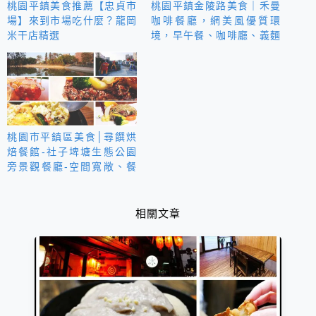
桃園平鎮美食推薦【忠貞市
桃園平鎮金陵路美食｜禾曼
場】來到市場吃什麼？龍岡
咖啡餐廳，網美風優質環
米干店精選
境，早午餐、咖啡廳、義麵
燉飯料理
桃園市平鎮區美食│尋饌烘
焙餐館-社子埤塘生態公園
旁景觀餐廳-空間寬敞、餐
點用心、約會包場均合適
相關文章