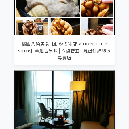
桃園八德美食【動粉の冰店 x DUFFY ICE
SHOP】童趣古早味│冷熱皆宜│雞蛋仔綿綿冰
專賣店