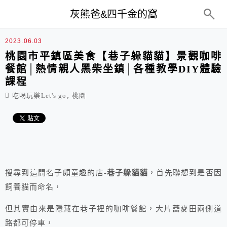
top-menu
灰熊爸&四千金的窩
2023.06.03
桃園市平鎮區美食【巷子躲貓貓】景觀咖啡
餐館│熱情親人黑柴坐鎮│各種教學DIY體驗
課程
,
吃喝玩樂Let's go
桃園
搜尋到這間名子頗童趣的店-
巷子躲貓貓
，首先聯想到是否因
飼養貓而命名，
但其實由來是隱藏在巷子裡的咖啡餐館，大片蕎麥田兩側道
路都可停車，