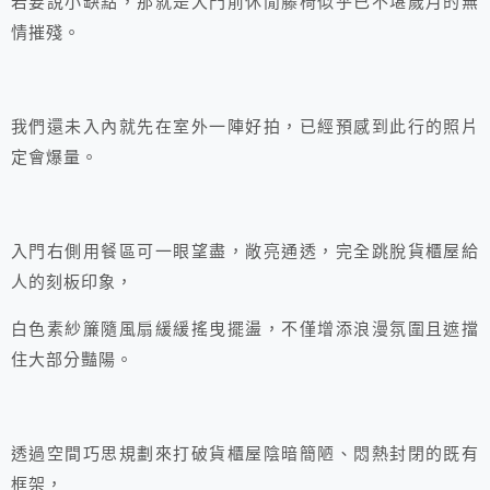
若要說小缺點，那就是大門前休閒藤椅似乎已不堪歲月的無
情摧殘。
我們還未入內就先在室外一陣好拍，已經預感到此行的照片
定會爆量。
入門右側用餐區可一眼望盡，敞亮通透，完全跳脫貨櫃屋給
人的刻板印象，
白色素紗簾隨風扇緩緩搖曳擺盪，不僅增添浪漫氛圍且遮擋
住大部分豔陽。
透過空間巧思規劃來打破貨櫃屋陰暗簡陋、悶熱封閉的既有
框架，