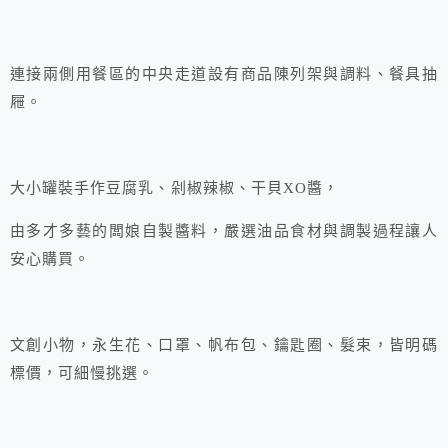
連接兩側用餐區的中央走道設有商品陳列架與調料、餐具抽
屜。
大小罐裝手作豆腐乳、剁椒辣椒、干貝XO醬，
由多才多藝的闆娘自製醬料，嚴選油品食材與調製過程讓人
安心購買。
文創小物，永生花、口罩、帆布包、鑰匙圈、髮束，皆明碼
標價，可細慢挑選。