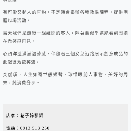
有可愛又黏人的店狗，不定時會舉辦各種教學課程，提供團
體包場活動，
當天我們是最後一組離開的客人，隔著窗似乎還能看到闆娘
在微笑道再見，
心頭洋溢滿滿溫馨感，伴隨著三個女兒沿路展示創意成品的
此起彼落歡笑聲，
突感嘆，人生如寄世般短暫，珍惜眼前人事物，美好的周
末，純消費分享。
店家：巷子躲貓貓
電話：0913 513 250