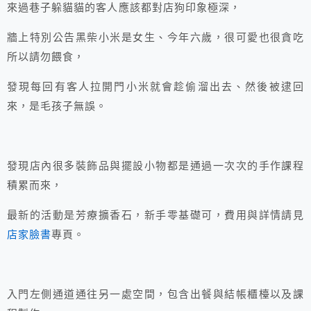
來過巷子躲貓貓的客人應該都對店狗印象極深，
牆上特別公告黑柴小米是女生、今年六歲，很可愛也很貪吃
所以請勿餵食，
發現每回有客人拉開門小米就會趁偷溜出去、然後被逮回
來，是毛孩子無誤。
發現店內很多裝飾品與擺設小物都是通過一次次的手作課程
積累而來，
最新的活動是芳療擴香石，新手零基礎可，費用與詳情請見
店家臉書
專頁。
入門左側通道通往另一處空間，包含出餐與結帳櫃檯以及課