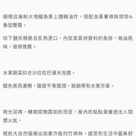
細緻且無刺大塊鱸魚裹上麵糊油炸，搭配金黃薯條與塔塔&
番茄雙醬，
咬下麵衣酥脆且炙熱燙口，內部是真材實料的魚排，無油耗
味，值得推薦。
水果蔬菜綜合沙拉佐巴薩米克醋，
醋色黑而濃稠，酸甜平衡圓潤，餘韻帶有水果芳香。
時光荏苒，轉眼間晚霞如約而至，屋內的點點黃暈透出人間
煙火氣，
眼前大自然描繪出如畫作般的竹與林，感受到生活中最美好