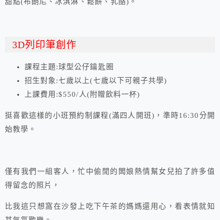
甜點(布朗尼、冰淇淋、鬆餅、乳酪)。
3D列印筆創作
課程主題:球型公仔鑰匙圈
招生對象:七歲以上(七歲以下可親子共學)
上課費用:$550/人(附贈飲料一杯)
挺喜歡這樣的小班預約制課程(滿四人開班)，準時16:30分開
始教學。
僅有我們一組客人，忙中偷閒的闆娘熱情幫女兒拍了許多值
得留念的照片，
比我這只想窩在沙發上吃下午茶的媽媽還用心，看表情就知