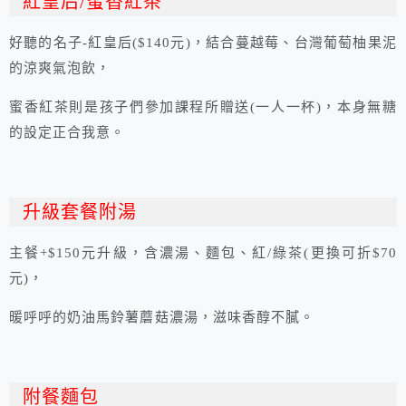
紅皇后/蜜香紅茶
好聽的名子-紅皇后($140元)
，結合蔓越莓、台灣葡萄柚果泥
的涼爽氣泡飲，
蜜香紅茶則是孩子們參加課程所贈送(一人一杯)，本身無糖
的設定正合我意。
升級套餐附湯
主餐+$150元升級，含濃湯、麵包、紅/綠茶(更換可折$70
元)，
暖呼呼的奶油馬鈴薯蘑菇濃湯，滋味香醇不膩。
附餐麵包