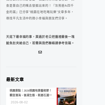
食是靠自己的嘴去發掘出來的！『灰熊爸&四千
金的窩』已分享"桃園在地吃喝玩樂"文章多年，
尋找平凡生活中的微小幸福與朋友們分享。
天底下最幸福的事，莫過於老公把盤裡最後一塊
鮭魚肚夾給自己，若需與我們聯絡請參考信箱。
最新文章
桃園景點｜2026桃園地景藝術節！
觀音濱海、後湖生態、新屋石滬一
次收藏
2026-08-02