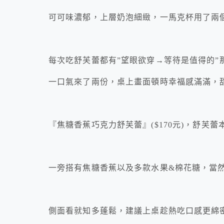
可可味濃郁，上層奶泡細緻，一馬克杯用了兩個
每次吃舒芙蕾都有”望眼欲穿→等待是值得的”
一口氣來了兩份，桌上畫面頓時幸福感滿滿，
『焦糖香蕉巧克力舒芙蕾』($170元)，舒芙
一旁搭有焦糖香蕉以及多款水果&棉花糖，當
側面看就知多蓬鬆，建議上桌趁熱吃口感更綿