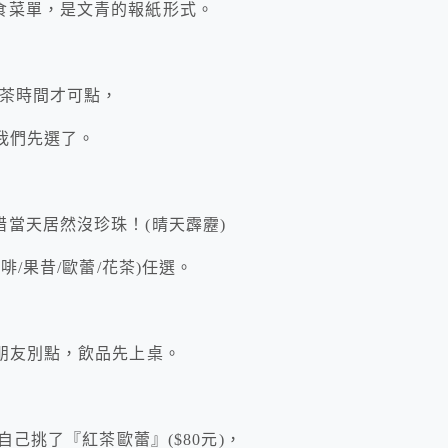
食菜單，是文青的報紙形式。
午茶時間才可點，
我們先選了。
當天居然沒珍珠！(晴天霹靂)
啡/果昔/歐蕾/花茶)任選。
朋友別點，飲品先上桌。
自己挑了『紅茶歐蕾』($80元)，