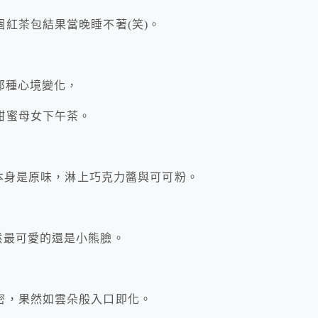
紅茶包結果當晚睡不著(笑)。
那種心境變化，
甜蜜母女下午茶。
蕾本身是原味，淋上巧克力醬與可可粉。
然最可愛的還是小熊臉。
密，果然如雲朵般入口即化。