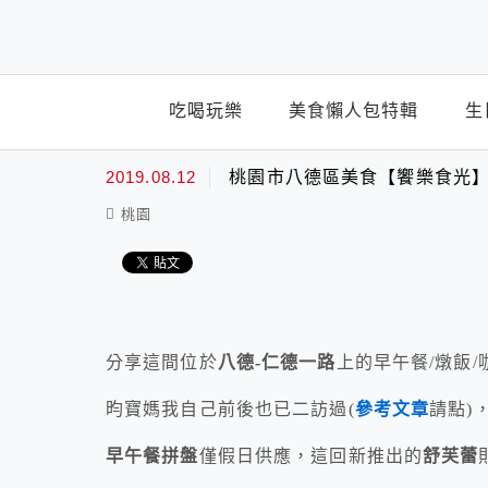
top-menu
吃喝玩樂
美食懶人包特輯
生
2019.08.12
桃園市八德區美食【饗樂食光】
桃園
分享這間位於
八德-仁德一路
上的早午餐/燉飯
昀寶媽我自己前後也已二訪過(
參考文章
請點)
早午餐拼盤
僅假日供應，這回新推出的
舒芙蕾