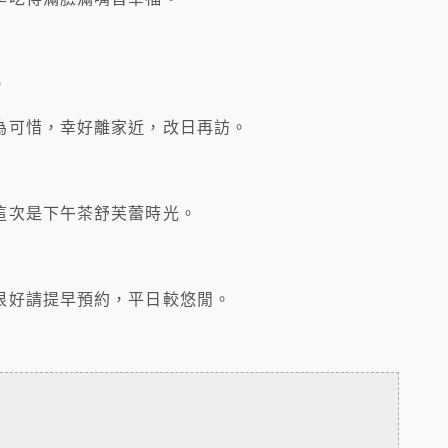
，
為可惜，幸好離家近，改日再訪。
這次是下午茶舒芙蕾時光。
很好請提早預約，平日較悠閒。