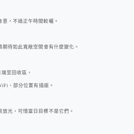
綠意，不過正午時間較曬。
頗期待如此寬敞空間會有什麼變化。
盤端至回收區，
iFi、部分位置有插座。
眼放光，可惜當日目標不是它們。