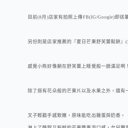
目前(8月)店家有拍照上傳FB(IG/Google)
另份則是店家推薦的『夏日芒果舒芙蕾鬆餅』($1
感覺小熊好像躺在舒芙蕾上睡覺般一臉滿足啊
除了搭有花朵般的芒果片以及水果之外，還有
叉子輕戳手感軟嫩，原味能吃出雞蛋與奶香，
淋上了酸甜又新鮮的芒果醬更添口感，女兒獨