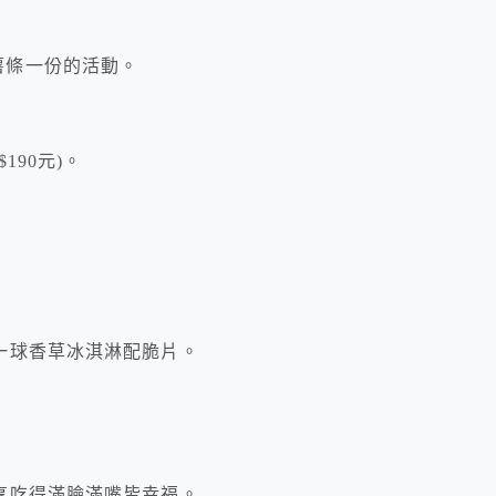
即送薯條一份的活動。
90元)。
！
一球香草冰淇淋配脆片。
享吃得滿臉滿嘴皆幸福。