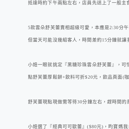
抵達時約下午兩點左右，店員先送上了一般主
5款雲朵舒芙蕾賣相超級可愛，本應是2:30分
但當天可能沒幾組客人，時間差約15分鐘就讓
小妞一眼就挑定『黑糖珍珠雲朵舒芙蕾』，可惜
點舒芙蕾厚鬆餅+飲料可折$20元，飲品頁面(咖
舒芙蕾現點現做需等待30分鐘左右，趕時間的
小妞選了『經典可可歐蕾』($80元)，昀寶媽我