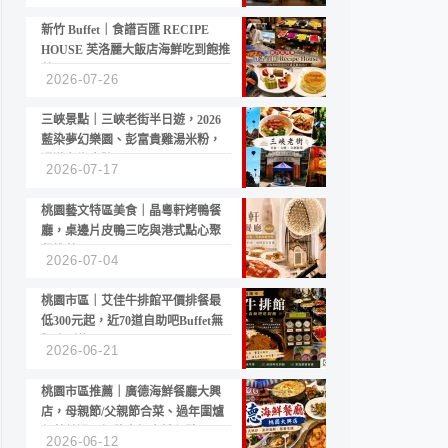
新竹 Buffet｜食譜百匯 RECIPE
HOUSE 芙洛麗大飯店海鮮吃到飽推
薦
2026-07-26
三峽景點｜三峽老街半日遊，2026
藍染夢幻樂園、彭富貴雞湯米粉，
漫遊老街古蹟
2026-07-17
桃園藝文特區美食｜晶粵軒烤鴨餐
廳，桌邊片皮鴨三吃與港式點心聚
餐推薦
2026-07-04
桃園市區｜艾佳牛排館平價排餐最
低300元起，近70道自助吧Buffet無
限吃到飽
2026-06-21
桃園市區推薦｜廣德海鮮餐廳大興
店，母親節/父親節合菜、過年圍爐
年菜首選，招牌白鯧米粉必點
2026-06-12