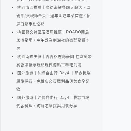
桃園市區推薦｜廣德海鮮餐廳大興店，母
親節/父親節合菜、過年圍爐年菜首選，招
牌白鯧米粉必點
桃園藝文特區居酒屋推薦｜ROADO麓島
居酒聚場，中午營業到深夜的微醺聚餐空
間
桃園南崁美食｜青青格麗絲莊園 在歐風婚
宴會館慢享現點現做港點百匯吃到飽
國外旅遊｜沖繩自由行 Day4 ｜那霸機場
最後採買、免稅店必買戰利品與美食全記
錄
國外旅遊｜沖繩自由行 Day4｜牧志市場
代客料理，海鮮怎麼挑與用餐分享