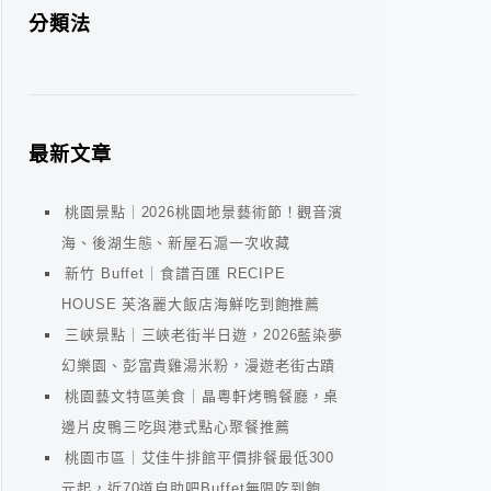
分類法
最新文章
桃園景點｜2026桃園地景藝術節！觀音濱
海、後湖生態、新屋石滬一次收藏
新竹 Buffet｜食譜百匯 RECIPE
HOUSE 芙洛麗大飯店海鮮吃到飽推薦
三峽景點｜三峽老街半日遊，2026藍染夢
幻樂園、彭富貴雞湯米粉，漫遊老街古蹟
桃園藝文特區美食｜晶粵軒烤鴨餐廳，桌
邊片皮鴨三吃與港式點心聚餐推薦
桃園市區｜艾佳牛排館平價排餐最低300
元起，近70道自助吧Buffet無限吃到飽