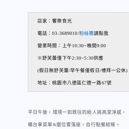
店家：饗樂食光
電話：03-3689010/
粉絲團
請點我
營業時間：上午10:30~晚間9:00
※舒芙蕾僅下午2:30~5:30供應
(假日無舒芙蕾/早午餐僅假日/禮拜一公休)
地址：桃園市八德區仁德一路67號
平日午後，環境一如既往的給人挑高潔淨感，
櫃台拿菜單&選位置落座，自行點餐結帳。