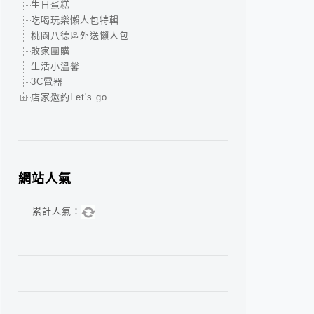
生日蛋糕
吃喝玩樂懶人包特輯
桃園八德區外送懶人包
敗家團購
生活小溫馨
3C電器
店家邀約Let's go
網站人氣
累計人氣：