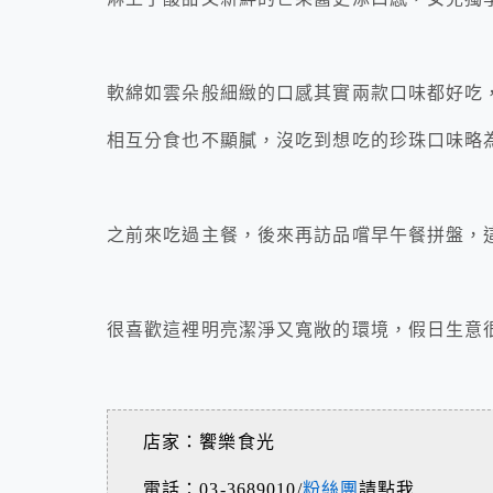
軟綿如雲朵般細緻的口感其實兩款口味都好吃
相互分食也不顯膩，沒吃到想吃的珍珠口味略
之前來吃過主餐，後來再訪品嚐早午餐拼盤，
很喜歡這裡明亮潔淨又寬敞的環境，假日生意
店家：饗樂食光
電話：03-3689010/
粉絲團
請點我