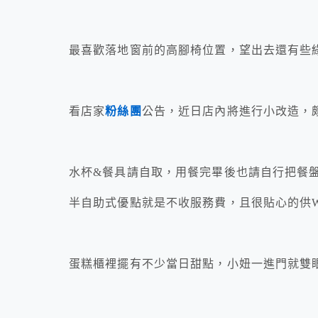
最喜歡落地窗前的高腳椅位置，望出去還有些
看店家
粉絲團
公告，近日店內將進行小改造，
水杯&餐具請自取，用餐完畢後也請自行把餐
半自助式優點就是不收服務費，且很貼心的供W
蛋糕櫃裡擺有不少當日甜點，小妞一進門就雙