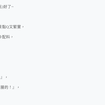
)好了~
很黏Q又緊實，
炒配料，
~』，
米腸的！』，