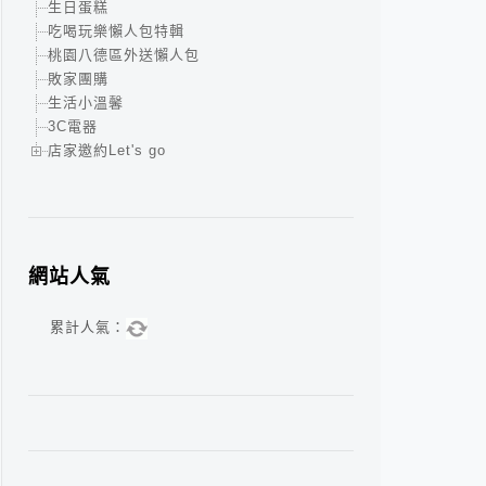
生日蛋糕
吃喝玩樂懶人包特輯
桃園八德區外送懶人包
敗家團購
生活小溫馨
3C電器
店家邀約Let's go
網站人氣
累計人氣：