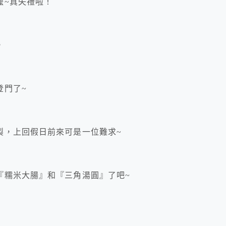
嬤~真失禮啦！
，
登門了~
製，上回假日前來可是一位難求~
『糯米大腸』和『三角湯圓』了吧~