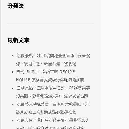
分類法
最新文章
桃園景點｜2026桃園地景藝術節！觀音濱
海、後湖生態、新屋石滬一次收藏
新竹 Buffet｜食譜百匯 RECIPE
HOUSE 芙洛麗大飯店海鮮吃到飽推薦
三峽景點｜三峽老街半日遊，2026藍染夢
幻樂園、彭富貴雞湯米粉，漫遊老街古蹟
桃園藝文特區美食｜晶粵軒烤鴨餐廳，桌
邊片皮鴨三吃與港式點心聚餐推薦
桃園市區｜艾佳牛排館平價排餐最低300
元起，近70道自助吧Buffet無限吃到飽