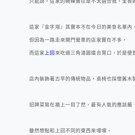
只能說，這家的碗粿實在是不太適合我，里長
這家『金字塔』其實本不在今日的美食名單內
但因為一路走來開門營業的店家實在不多，
而這家
上回
來吃過三角湯圓還合胃口，於是便
店內裝飾著古早的傳統物品，桌椅也採懷舊木
招牌菜寫在牆上一目了然，最有人氣的應該屬
雖然想點和上回不同的東西來嚐嚐，