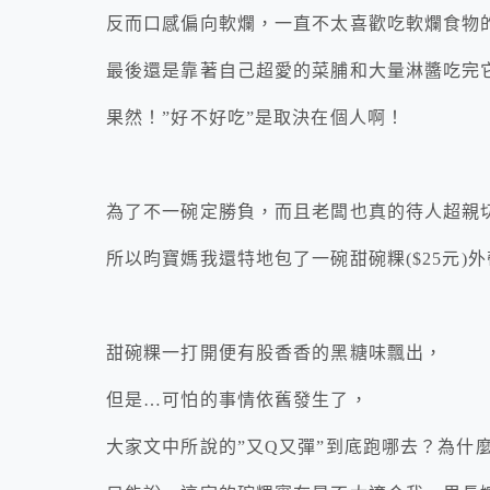
反而口感偏向軟爛，一直不太喜歡吃軟爛食物的我
最後還是靠著自己超愛的菜脯和大量淋醬吃完
果然！”好不好吃”是取決在個人啊！
為了不一碗定勝負，而且老闆也真的待人超親
所以昀寶媽我還特地包了一碗甜碗粿($25元)
甜碗粿一打開便有股香香的黑糖味飄出，
但是…可怕的事情依舊發生了，
大家文中所說的”又Q又彈”到底跑哪去？為什