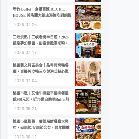
新竹 Buffet｜食譜百匯 RECIPE
HOUSE 芙洛麗大飯店海鮮吃到飽推
薦
2026-07-26
三峽景點｜三峽老街半日遊，2026
藍染夢幻樂園、彭富貴雞湯米粉，
漫遊老街古蹟
2026-07-17
桃園藝文特區美食｜晶粵軒烤鴨餐
廳，桌邊片皮鴨三吃與港式點心聚
餐推薦
2026-07-04
桃園市區｜艾佳牛排館平價排餐最
低300元起，近70道自助吧Buffet無
限吃到飽
2026-06-21
桃園市區推薦｜廣德海鮮餐廳大興
店，母親節/父親節合菜、過年圍爐
年菜首選，招牌白鯧米粉必點
2026-06-12