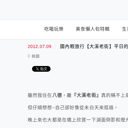
top-menu
吃喝玩樂
美食懶人包特輯
生
2012.07.09
國內輕旅行【大溪老街】平日的
桃園
雖然我住在
八德
，離
『大溪老街』
真的稱不上
但仔細想想~自己卻好像從未白天來逛過，
晚上來也大都是在橋上欣賞一下湖面倒影和燈