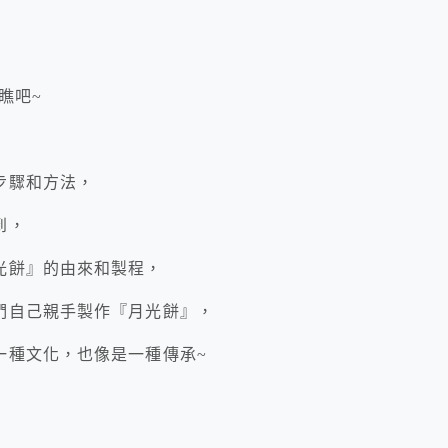
瞧吧~
步驟和方法，
到，
光餅』的由來和製程，
們自己親手製作『月光餅』，
一種文化，也像是一種傳承~