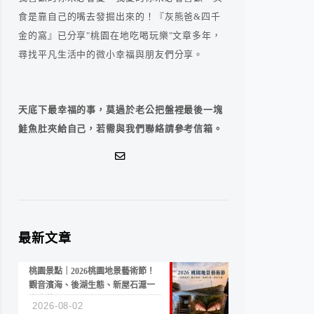
食是靠自己的嘴去發掘出來的！『灰熊爸&四千
金的窩』已分享"桃園在地吃喝玩樂"文章多年，
尋找平凡生活中的微小幸福與朋友們分享。
天底下最幸福的事，莫過於老公把盤裡最後一塊
鮭魚肚夾給自己，若需與我們聯絡請參考信箱。
最新文章
桃園景點｜2026桃園地景藝術節！
觀音濱海、後湖生態、新屋石滬一
次收藏
2026-08-02