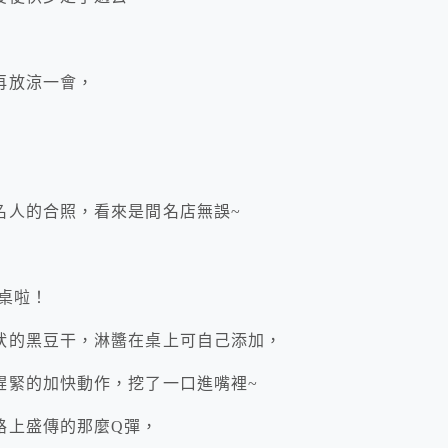
再放涼一會，
名人的合照，看來是間名店無誤~
上桌啦！
狀的黑豆干，淋醬在桌上可自己添加，
趕緊的加快動作，挖了一口進嘴裡~
路上盛傳的那麼Q彈，