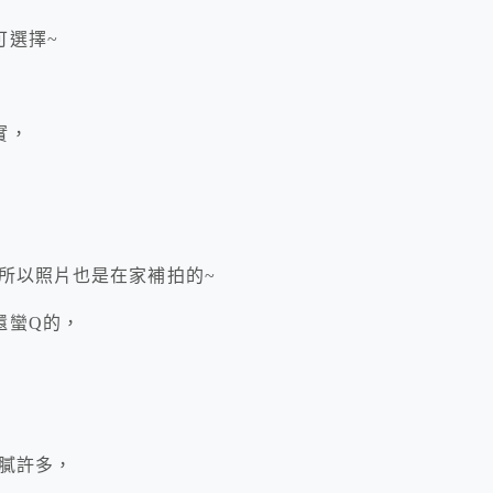
可選擇~
實，
所以照片也是在家補拍的~
還蠻Q的，
膩許多，