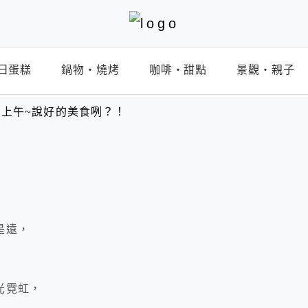
日蛋糕
鍋物‧燒烤
咖啡‧甜點
景觀‧親子
上午~說好的美食咧？！
是遠，
光霓虹，