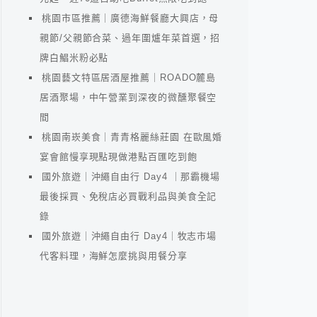
桃園市區推薦｜廣德海鮮餐廳大興店，母
親節/父親節合菜、過年圍爐年菜首選，招
牌白鯧米粉必點
桃園藝文特區居酒屋推薦｜ROADO麓島
居酒聚場，中午營業到深夜的微醺聚餐空
間
桃園南崁美食｜青青格麗絲莊園 在歐風婚
宴會館慢享現點現做港點百匯吃到飽
國外旅遊｜沖繩自由行 Day4 ｜那霸機場
最後採買、免稅店必買戰利品與美食全記
錄
國外旅遊｜沖繩自由行 Day4｜牧志市場
代客料理，海鮮怎麼挑與用餐分享