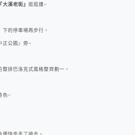
『大溪老街』
逛逛摟~
』下的停車場再步行，
中正公園』旁~
的整排巴洛克式風格整齊劃一，
特色~
後便快步走了過去，