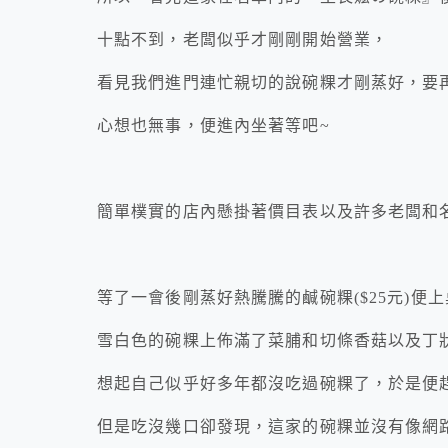
十點不到，老闆似乎才剛剛開始營業，
看見我們進門連忙親切的說碗粿才剛蒸好，要
心想也無事，便進內坐著等吧~
簡單樸實的店內懸掛著價目表以及許多老闆和
等了一會後剛蒸好熱騰騰的鹹碗粿($25元)便
雪白色的碗粿上佈滿了菜脯和切條香菇以及丁
想起自己似乎好多年都沒吃過碗粿了，於是便
但是吃沒幾口卻發現，這家的碗粿並沒有像網