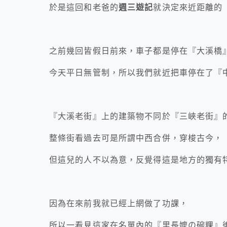
於是這回和老爸的
週三遊記
就決定來近距離的
之前幾回皆假日前來，車子都是停在『大溪橋
今天平日無管制，所以我們就近把車停在了『
『大溪老街』上的建築物不同於『三峽老街』
整條街看過去可是所謂中西合併，穿梭古今，
但這兒的人不以為意，反覺得這是地方的獨有
因為在來前我就已經上網做了功課，
所以一看見這家在名單內的『里長嬤の碗粿』