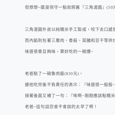
但想想~還是保守一點就照舊『三角湯圓』(50元
三角湯圓外皮以純糯米手工製成，咬下去口感
而內餡則包著三層肉、香菇、菜脯和豆干等拌
味道很香且夠味，算好吃的一碗摟~
老爸點了一碗魯肉飯($30元)，
據他吃完後不負責任的表示：『味道很一般般
接著後面又補了一句：『唉啊~剛剛應該點糯
老爸~這句話您會不會說的太早了啊！