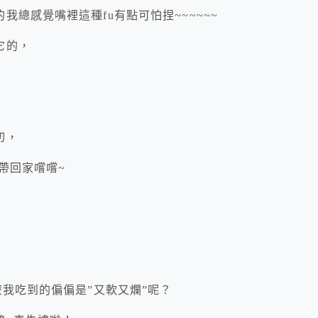
總感覺嘴裡這種fu有點可怕捏~~~~~~
它的，
切，
外帶回家嚐嚐~
麼我吃到的偏偏是”又軟又爛”呢？