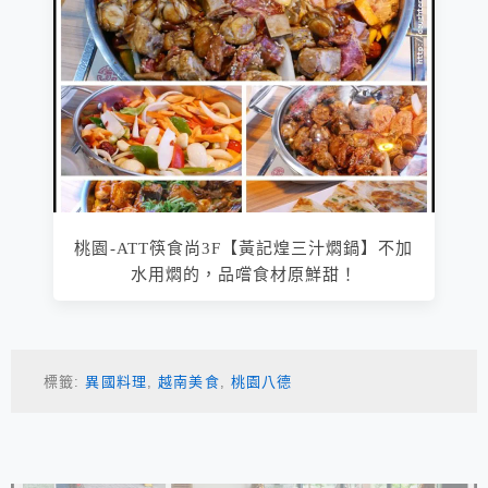
桃園-ATT筷食尚3F【黃記煌三汁燜鍋】不加
水用燜的，品嚐食材原鮮甜！
標籤:
異國料理
,
越南美食
,
桃園八德