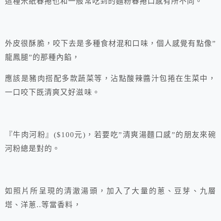
這種米紙春捲也和一般常吃到的麵粉春捲口感有所不同。
外皮很酥脆，咬下去是多種食材混和口味，個人感覺有點像”
龍鳳腿”的那種內餡，
應該是豬肉搭配多款蔬菜等，沾點酸辣醬汁包捲在生菜中，
一口咬下既清爽又好滋味。
『牛肉河粉』($100元)，若要吃”清爽湯麵口感”的朋友來碗
河粉總是對的。
如照片所呈現的清澈湯頭，加入了大量的蔥、豆芽、九層
塔、洋蔥..等當香料，