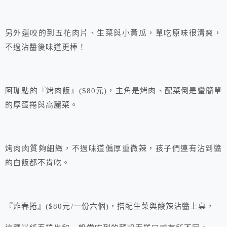
另外還咬的到五花肉片、生菜與小黃瓜，單吃原味很清爽，
不過沾醬後味道更棒！
阿珈點的『烤肉飯』($80元)，主角是烤肉、配菜倒是蠻簡單
的厚蛋捲與高麗菜。
烤肉肉質夠細緻，不過味道偏厚重微辣，孩子們連有沾到醬
的白飯都不肯吃。
『炸春捲』($80元/一份六個)，搭配生菜與酸辣沾醬上桌，