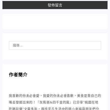
作者簡介
我喜歡的你未必會愛，我愛的你未必會喜歡，美食是靠自己的
嘴去發掘出來的！『灰熊爸&四千金的窩』已分享"桃園在地
吃喝玩樂"文章多年，尋找平凡生活中的微小幸福與朋友們分