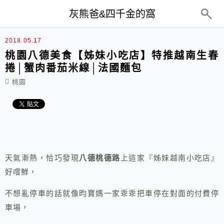
top-menu
灰熊爸&四千金的窩
2018.05.17
桃園八德美食【姊妹小吃店】特推越南生春
捲│蟹肉番茄米線│法國麵包
桃園
天氣漸熱，恰巧發現
八德桃德路
上這家『姊妹越南小吃店』
好嚐鮮，
不想亂停車的話就像昀寶媽一家乖乖把車停在對面的付費停
車場，