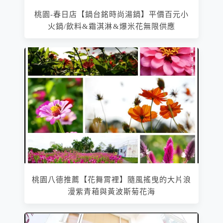
桃園-春日店【鍋台銘時尚湯鍋】平價百元小
火鍋/飲料&霜淇淋&爆米花無限供應
桃園八德推薦【花舞霄裡】隨風搖曳的大片浪
漫紫青葙與黃波斯菊花海