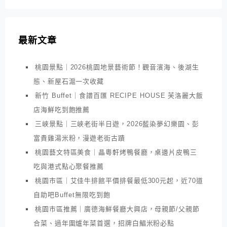
最新文章
桃園景點｜2026桃園地景藝術節！觀音濱海、後湖生
態、新屋石滬一次收藏
新竹 Buffet｜食譜百匯 RECIPE HOUSE 芙洛麗大飯
店海鮮吃到飽推薦
三峽景點｜三峽老街半日遊，2026藍染夢幻樂園、彭
富貴雞湯米粉，漫遊老街古蹟
桃園藝文特區美食｜晶粵軒烤鴨餐廳，桌邊片皮鴨三
吃與港式點心聚餐推薦
桃園市區｜艾佳牛排館平價排餐最低300元起，近70道
自助吧Buffet無限吃到飽
桃園市區推薦｜廣德海鮮餐廳大興店，母親節/父親節
合菜、過年圍爐年菜首選，招牌白鯧米粉必點