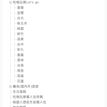
吃喝玩樂Let's go
基隆
宜蘭
台北
新北市
桃園
新竹
苗栗
台中
彰化
嘉義
雲林
台南
南投
高雄
花蓮
離島(國內外)旅遊
生日蛋糕
吃喝玩樂懶人包特輯
桃園八德區外送懶人包