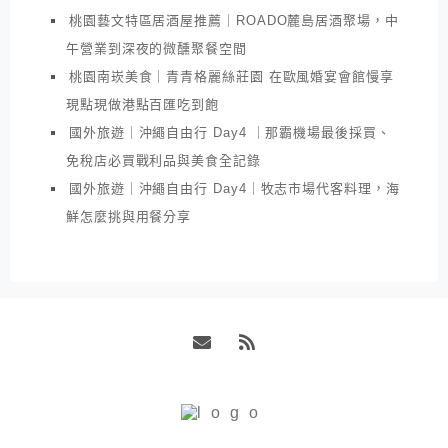
桃園藝文特區居酒屋推薦｜ROADO麓島居酒聚場，中
午營業到深夜的微醺聚餐空間
桃園南崁美食｜青青格麗絲莊園 在歐風婚宴會館慢享
現點現做港點百匯吃到飽
國外旅遊｜沖繩自由行 Day4 ｜那霸機場最後採買、
免稅店必買戰利品與美食全記錄
國外旅遊｜沖繩自由行 Day4｜牧志市場代客料理，海
鮮怎麼挑與用餐分享
Email
RSS