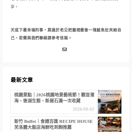
享。
天底下最幸福的事，莫過於老公把盤裡最後一塊鮭魚肚夾給自
己，若需與我們聯絡請參考信箱。
最新文章
桃園景點｜2026桃園地景藝術節！觀音濱
海、後湖生態、新屋石滬一次收藏
2026-08-02
新竹 Buffet｜食譜百匯 RECIPE HOUSE
芙洛麗大飯店海鮮吃到飽推薦