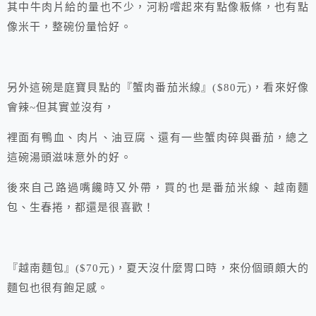
其中牛肉片給的量也不少，河粉嚐起來有點像粄條，也有點
像米干，整碗份量恰好。
另外這碗是庭寶貝點的『蟹肉番茄米線』($80元)，看來好像
會辣~但其實並沒有，
裡面有鴨血、肉片、油豆腐、還有一些蟹肉碎與番茄，總之
這碗湯頭滋味意外的好。
後來自己路過嘴饞時又外帶，買的也是番茄米線、越南麵
包、生春捲，都還是很喜歡！
『越南麵包』($70元)，夏天沒什麼胃口時，來份個頭頗大的
麵包也很有飽足感。