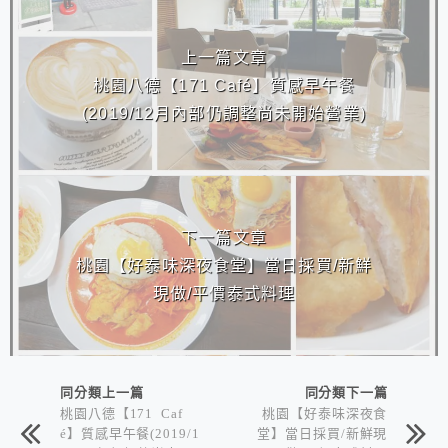
相連文章
上一篇文章
桃園八德【171 Café】質感早午餐
(2019/12月內部仍調整尚未開始營業)
下一篇文章
桃園【好泰味深夜食堂】當日採買/新鮮
現做/平價泰式料理
同分類上一篇
同分類下一篇
桃園八德【171 Caf
桃園【好泰味深夜食
é】質感早午餐(2019/1
堂】當日採買/新鮮現