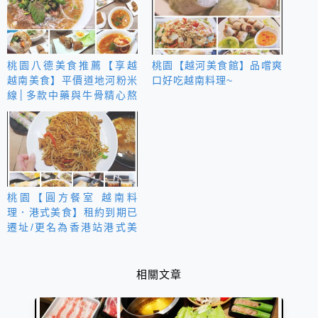
桃園八德美食推薦【享越
桃園【越河美食館】品嚐爽
越南美食】平價道地河粉米
口好吃越南料理~
線│多款中藥與牛骨精心熬
煮│小份量獨享也能品嚐
桃園【圓方餐室 越南料
理．港式美食】租約到期已
遷址/更名為香港站港式美
食
相關文章