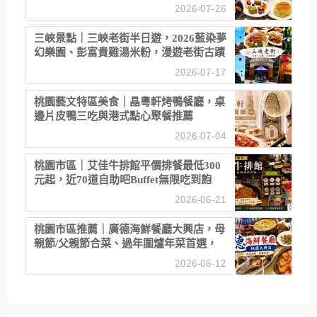
2026-07-26
三峽景點｜三峽老街半日遊，2026藍染夢
幻樂園、彭富貴雞湯米粉，漫遊老街古蹟
2026-07-17
桃園藝文特區美食｜晶粵軒烤鴨餐廳，桌
邊片皮鴨三吃與港式點心聚餐推薦
2026-07-04
桃園市區｜艾佳牛排館平價排餐最低300
元起，近70道自助吧Buffet無限吃到飽
2026-06-21
桃園市區推薦｜廣德海鮮餐廳大興店，母
親節/父親節合菜、過年圍爐年菜首選，
招牌白鯧米粉必點
2026-06-12