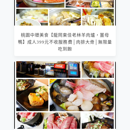
桃園中壢美食【龍岡東佳老林羊肉爐，薑母
鴨】成人399元不收服務費│肉排大骨│無限量
吃到飽