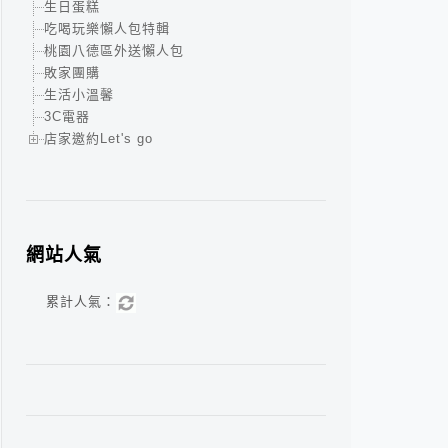
生日蛋糕
吃喝玩樂懶人包特輯
桃園八德區外送懶人包
敗家團購
生活小溫馨
3C電器
店家邀約Let's go
網站人氣
累計人氣：