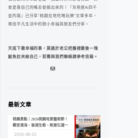
食是靠自己的嘴去發掘出來的！『灰熊爸&四千
金的窩』已分享"桃園在地吃喝玩樂"文章多年，
尋找平凡生活中的微小幸福與朋友們分享。
天底下最幸福的事，莫過於老公把盤裡最後一塊
鮭魚肚夾給自己，若需與我們聯絡請參考信箱。
最新文章
桃園景點｜2026桃園地景藝術節！
觀音濱海、後湖生態、新屋石滬一
次收藏
2026-08-02