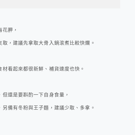
梅花胛，
夾取，建議先拿取大骨入鍋滾煮比較快爛。
食材看起來都很新鮮、補貨速度也快。
，但還是要斟酌一下自身食量，
，另備有冬粉與王子麵，建議少取、多拿。