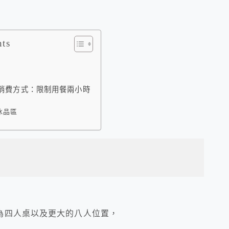
nts
)消費方式：限制用餐兩小時
冰品區
為四人桌以及更大的八人位置，