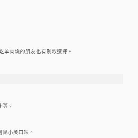
不吃羊肉塊的朋友也有別款選擇。
汁等。
則是小美口味。