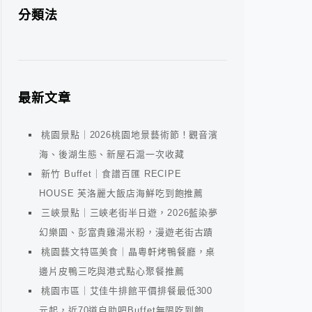
分類法
最新文章
桃園景點｜2026桃園地景藝術節！觀音濱
海、後湖生態、新屋石滬一次收藏
新竹 Buffet｜食譜百匯 RECIPE
HOUSE 芙洛麗大飯店海鮮吃到飽推薦
三峽景點｜三峽老街半日遊，2026藍染夢
幻樂園、彭富貴雞湯米粉，漫遊老街古蹟
桃園藝文特區美食｜晶粵軒烤鴨餐廳，桌
邊片皮鴨三吃與港式點心聚餐推薦
桃園市區｜艾佳牛排館平價排餐最低300
元起，近70道自助吧Buffet無限吃到飽