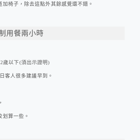
道加椅子，除去這點外其餘感覺還不錯。
限制用餐兩小時
12歲以下(須出示證明)
假日客人很多建議早到。
，
較划算一些。