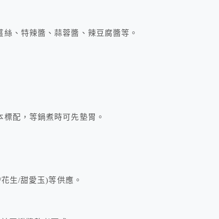
薑絲、特辣醬、蒜蓉醬、辣豆腐醬等。
本標配，等鍋煮時可先墊胃。
花生/甜愛玉)等供應。