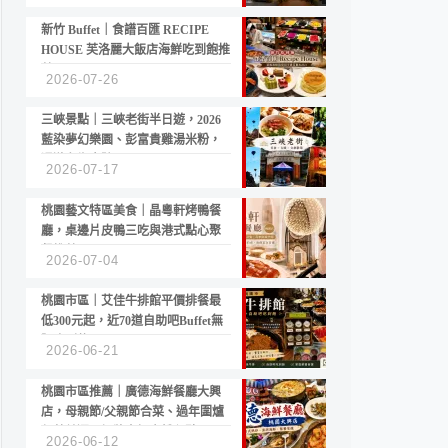
新竹 Buffet｜食譜百匯 RECIPE
HOUSE 芙洛麗大飯店海鮮吃到飽推
薦
2026-07-26
三峽景點｜三峽老街半日遊，2026
藍染夢幻樂園、彭富貴雞湯米粉，
漫遊老街古蹟
2026-07-17
桃園藝文特區美食｜晶粵軒烤鴨餐
廳，桌邊片皮鴨三吃與港式點心聚
餐推薦
2026-07-04
桃園市區｜艾佳牛排館平價排餐最
低300元起，近70道自助吧Buffet無
限吃到飽
2026-06-21
桃園市區推薦｜廣德海鮮餐廳大興
店，母親節/父親節合菜、過年圍爐
年菜首選，招牌白鯧米粉必點
2026-06-12