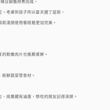
加辣豆瓣醬熬煮而成，
配，考慮到孩子所以當天選了這款，
到兩款湯頭使用餐經驗更加完美。
質的軟嫩肉片也推薦嚐鮮。
、新鮮蔬菜等食材。
勻、底層藏有滷蛋，想吃的朋友記得深撈。