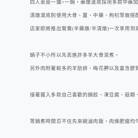
四人桌是一爐+一鍋，藥燉湯底採用多款中藥
清燉湯底則使用大骨、薑、中藥、枸杞等做搭
店家即將推出鴛鴦(半藥燉/半清燉)一次享用
鍋子不小所以先丟進許多羊大骨滾煮，
另外肉附著較多的羊肋排、梅花胛以及富含膠
接著擺入多款自己喜歡的鍋餃、凍豆腐、菇類
等鍋煮時間忍不住先來碗滷肉飯，肉燥肥瘦均