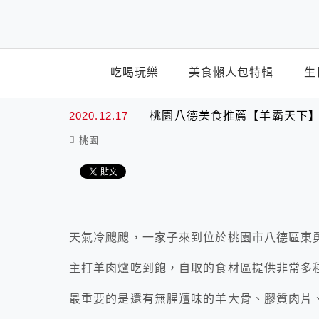
top-menu
吃喝玩樂
美食懶人包特輯
生
2020.12.17
桃園八德美食推薦【羊霸天下】
桃園
天氣冷颼颼，一家子來到位於
桃園市八德區東
主打羊肉爐吃到飽，自取的食材區提供非常多
最重要的是還有無腥羶味的羊大骨、膠質肉片