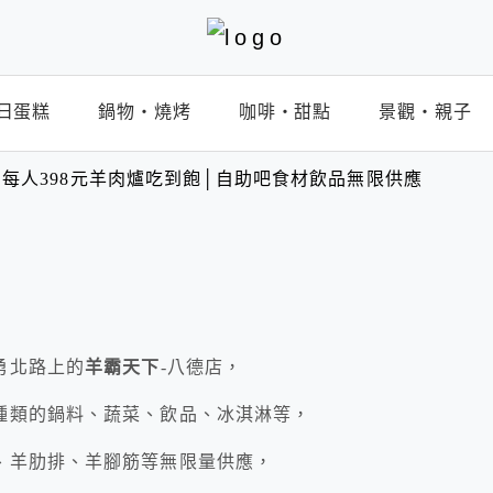
日蛋糕
鍋物‧燒烤
咖啡‧甜點
景觀‧親子
每人398元羊肉爐吃到飽│自助吧食材飲品無限供應
勇北路上的
羊霸天下
-八德店，
種類的鍋料、蔬菜、飲品、冰淇淋等，
、羊肋排、羊腳筋等無限量供應，