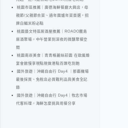
桃園市區推薦｜廣德海鮮餐廳大興店，母
親節/父親節合菜、過年圍爐年菜首選，招
牌白鯧米粉必點
桃園藝文特區居酒屋推薦｜ROADO麓島
居酒聚場，中午營業到深夜的微醺聚餐空
間
桃園南崁美食｜青青格麗絲莊園 在歐風婚
宴會館慢享現點現做港點百匯吃到飽
國外旅遊｜沖繩自由行 Day4 ｜那霸機場
最後採買、免稅店必買戰利品與美食全記
錄
國外旅遊｜沖繩自由行 Day4｜牧志市場
代客料理，海鮮怎麼挑與用餐分享