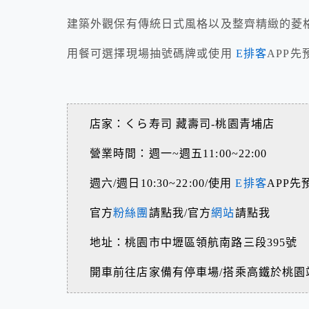
建築外觀保有傳統日式風格以及整齊精緻的菱
用餐可選擇現場抽號碼牌或使用
E排客
APP
店家：くら寿司 藏壽司-桃園青埔店
營業時間：週一~週五11:00~22:00
週六/週日10:30~22:00/使用
E排客
APP先
官方
粉絲團
請點我/官方
網站
請點我
地址：桃園市中壢區領航南路三段395號
開車前往店家備有停車場/搭乘高鐵於桃園