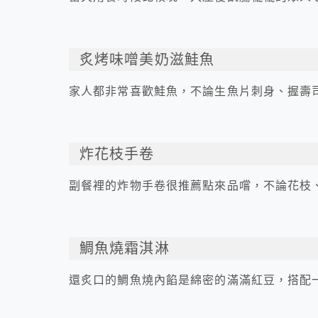
炙烤味噌美奶滋鮭魚
家人都非常喜歡鮭魚，不論生魚片刺身、握壽
炸花枝手卷
副餐裡的炸物手卷很推薦點來品嚐，不論花枝
鯛魚燒霜淇淋
還炙口的鯛魚燒內餡是綿密的滿滿紅豆，搭配