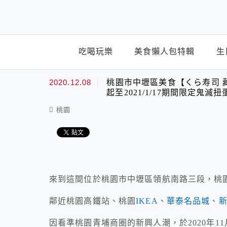
top-menu
吃喝玩樂
美食懶人包特輯
生
2020.12.08
桃園市中壢區美食【くら寿司 
起至2021/1/17期間限定鬼滅扭
桃園
來到這間位於桃園市中壢區領航南路三段，桃
鄰近桃園高鐵站、桃園
IKEA
、
華泰名品城
、
因看準桃園青埔商圈的新興人潮，於2020年11