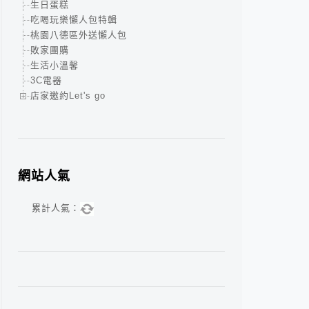
生日蛋糕
吃喝玩樂懶人包特輯
桃園八德區外送懶人包
敗家團購
生活小溫馨
3C電器
店家邀約Let's go
網站人氣
累計人氣：