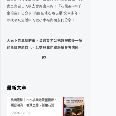
食是靠自己的嘴去發掘出來的！『灰熊爸&四千
金的窩』已分享"桃園在地吃喝玩樂"文章多年，
尋找平凡生活中的微小幸福與朋友們分享。
天底下最幸福的事，莫過於老公把盤裡最後一塊
鮭魚肚夾給自己，若需與我們聯絡請參考信箱。
最新文章
桃園景點｜2026桃園地景藝術節！
觀音濱海、後湖生態、新屋石滬一
次收藏
2026-08-02