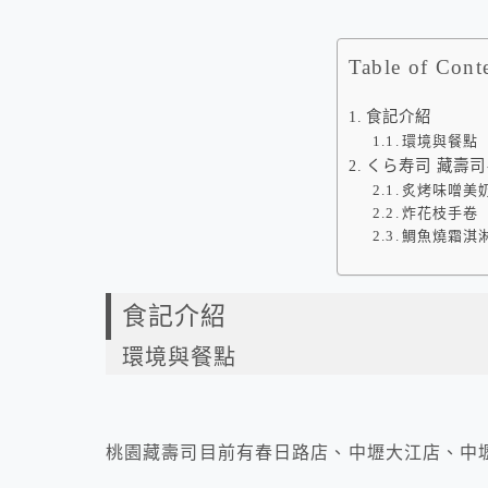
Table of Cont
食記介紹
環境與餐點
くら寿司 藏壽司
炙烤味噌美
炸花枝手卷
鯛魚燒霜淇
食記介紹
環境與餐點
桃園藏壽司目前有春日路店、中壢大江店、中