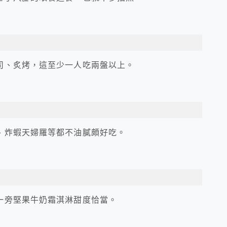
司、炙烤，這至少一人吃兩盤以上。
、炸蝦天婦羅等都不油膩頗好吃。
一旁堅果牛奶霜淇淋甜度恰當。