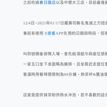
之前吃過
春日路店
以及中壢大江店，目前最寬敞
12/4日~2021年01/17日藏壽司聯名鬼滅之
事前有使用
E排客
APP先預約日期與時段，但
叫到號碼後排隊入場，會先給濕紙巾與座位號
一家五口坐下桌面略為擁擠，且坐靠近走道位
客滿時用餐時間限制為60分鐘，熱茶杯&醬油
店家是提供抹茶粉供熱水沖泡，若不喜歡的話