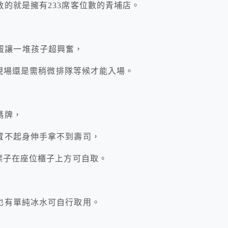
的就是擁有233席客位數的青埔店。
刃扭蛋讓一堆孩子超興奮，
現場還是需稍微排隊等候才能入場。
碼牌，
置不起身伸手拿不到壽司，
碟子在座位櫃子上方可自取。
也有單純冰水可自行取用。