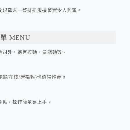
放眼望去一整排扭蛋機著實令人興奮。
單 MENU
壽司外，還有拉麵、烏龍麵等。
炸蝦/花枝/唐揚雞)也值得推薦。
餐點，操作簡單易上手。