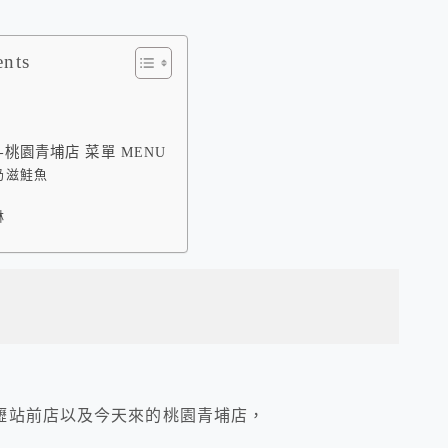
ents
-桃園青埔店 菜單 MENU
奶滋鮭魚
淋
壢站前店以及今天來的桃園青埔店，