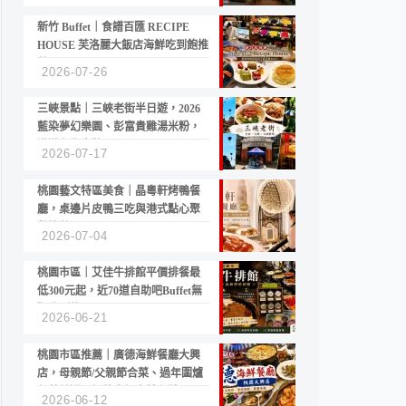
新竹 Buffet｜食譜百匯 RECIPE
HOUSE 芙洛麗大飯店海鮮吃到飽推
薦
2026-07-26
三峽景點｜三峽老街半日遊，2026
藍染夢幻樂園、彭富貴雞湯米粉，
漫遊老街古蹟
2026-07-17
桃園藝文特區美食｜晶粵軒烤鴨餐
廳，桌邊片皮鴨三吃與港式點心聚
餐推薦
2026-07-04
桃園市區｜艾佳牛排館平價排餐最
低300元起，近70道自助吧Buffet無
限吃到飽
2026-06-21
桃園市區推薦｜廣德海鮮餐廳大興
店，母親節/父親節合菜、過年圍爐
年菜首選，招牌白鯧米粉必點
2026-06-12