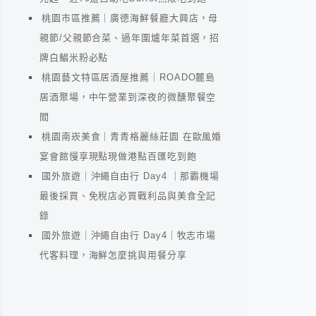
桃園市區推薦｜廣德海鮮餐廳大興店，母
親節/父親節合菜、過年圍爐年菜首選，招
牌白鯧米粉必點
桃園藝文特區居酒屋推薦｜ROADO麓島
居酒聚場，中午營業到深夜的微醺聚餐空
間
桃園南崁美食｜青青格麗絲莊園 在歐風婚
宴會館慢享現點現做港點百匯吃到飽
國外旅遊｜沖繩自由行 Day4 ｜那霸機場
最後採買、免稅店必買戰利品與美食全記
錄
國外旅遊｜沖繩自由行 Day4｜牧志市場
代客料理，海鮮怎麼挑與用餐分享