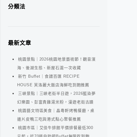
分類法
最新文章
桃園景點｜2026桃園地景藝術節！觀音濱
海、後湖生態、新屋石滬一次收藏
新竹 Buffet｜食譜百匯 RECIPE
HOUSE 芙洛麗大飯店海鮮吃到飽推薦
三峽景點｜三峽老街半日遊，2026藍染夢
幻樂園、彭富貴雞湯米粉，漫遊老街古蹟
桃園藝文特區美食｜晶粵軒烤鴨餐廳，桌
邊片皮鴨三吃與港式點心聚餐推薦
桃園市區｜艾佳牛排館平價排餐最低300
元起，近70道自助吧Buffet無限吃到飽