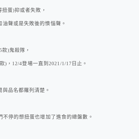
得扭蛋)抑或者失敗，
加油聲或是失敗後的懊惱聲。
5款)鬼殺隊，
12/4登場一直到2021/1/17日止。
間與品名都羅列清楚。
們不停的想扭蛋也增加了進食的總盤數。