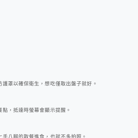
防護罩以確保衛生，想吃僅取出盤子就好。
餐點，抵達時螢幕會顯示提醒。
七手八腳的取餐進食，也就不多拍照。