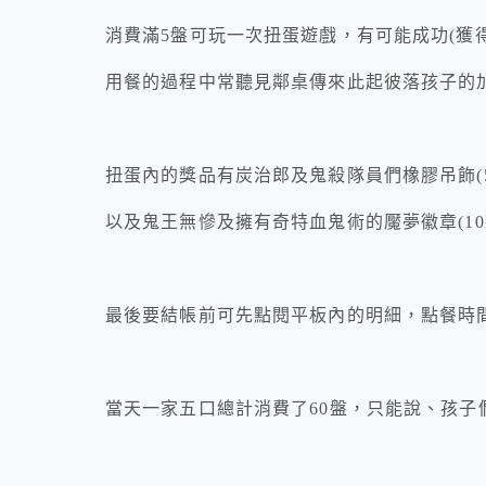
消費滿5盤可玩一次扭蛋遊戲，有可能成功(獲
用餐的過程中常聽見鄰桌傳來此起彼落孩子的
扭蛋內的獎品有炭治郎及鬼殺隊員們橡膠吊飾(
以及鬼王無慘及擁有奇特血鬼術的魘夢徽章(10款)，
最後要結帳前可先點閱平板內的明細，點餐時
當天一家五口總計消費了60盤，只能說、孩子