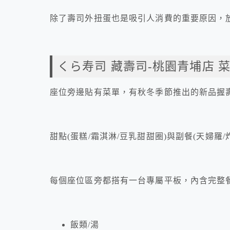
除了壽司外扭蛋也是吸引人消費的重要原因，
くら寿司 藏壽司-桃園青埔店 菜
座位旁邊貼有菜單，有秋冬季節推出的新品握
甜點(蛋糕/霜淇淋/豆乳甜甜圈)與副餐(天婦羅/
每個座位區旁都搭有一台專屬平板，內含完整
飯類/湯