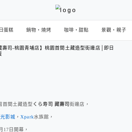
日蛋糕
鍋物‧燒烤
咖啡‧甜點
景觀‧親子
藏壽司-桃園青埔店】桃園首間土藏造型街邊店│即日
蛋
園首間土藏造型
くら寿司 藏壽司
街邊店，
新光影城
，
Xpark
水族館，
月17日開幕，