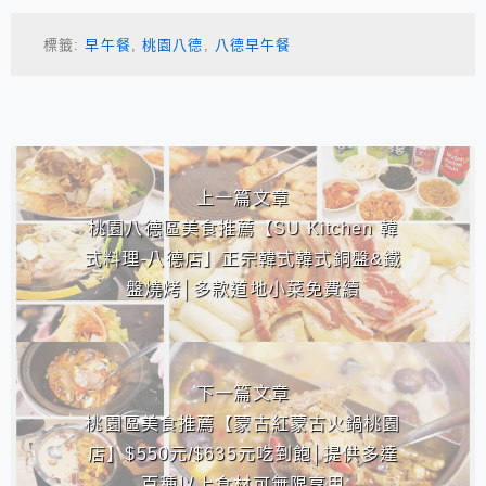
標籤:
早午餐
,
桃園八德
,
八德早午餐
相連文章
上一篇文章
桃園八德區美食推薦【SU Kitchen 韓
式料理-八德店】正宗韓式韓式銅盤&鐵
盤燒烤│多款道地小菜免費續
下一篇文章
桃園區美食推薦【蒙古紅蒙古火鍋桃園
店】$550元/$635元吃到飽│提供多達
百種以上食材可無限享用