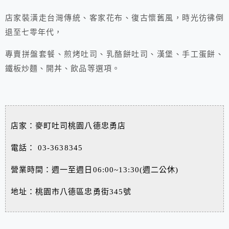
店家裝潢走台灣傳統、客家花布、復古懷舊風，時光彷彿倒
退至七零年代，
專賣拼盤套餐、煎烤吐司、乳酪餅吐司、漢堡、手工蛋餅、
鐵板炒麵、開丼、飲品等選項。
店家：麥町吐司桃園八德忠勇店
電話： 03-3638345
營業時間：週一至週日06:00~13:30(週二公休)
地址：桃園市八德區忠勇街345號