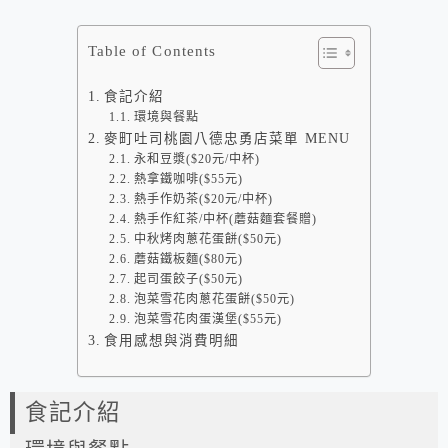
Table of Contents
食記介紹
環境與餐點
麥町吐司桃園八德忠勇店菜單 MENU
永和豆漿($20元/中杯)
熱拿鐵咖啡($55元)
熱手作奶茶($20元/中杯)
熱手作紅茶/中杯(蘑菇麵套餐贈)
中秋烤肉蔥花蛋餅($50元)
蘑菇鐵板麵($80元)
起司蛋餃子($50元)
泡菜雪花肉蔥花蛋餅($50元)
泡菜雪花肉蛋漢堡($55元)
食用感想與消費明細
食記介紹