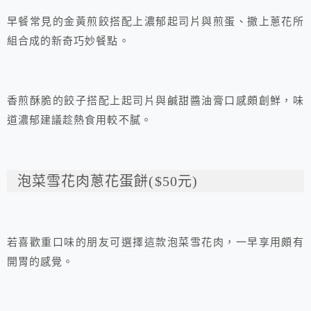
早餐常見的金黃煎餃搭配上濃郁起司片與煎蛋、撒上蔥花所
組合成的新奇巧妙餐點。
香煎酥脆的餃子搭配上起司片與鹹甜醬油膏口感頗創鮮，味
道濃郁建議趁熱食用較不膩。
泡菜雪花肉蔥花蛋餅($50元)
若喜歡重口味的朋友可選擇這款泡菜雪花肉，一早享用頗有
開胃的感覺。