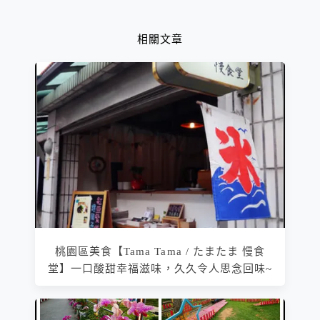
餐
相關文章
桃園區美食【Tama Tama / たまたま 慢食
堂】一口酸甜幸福滋味，久久令人思念回味~