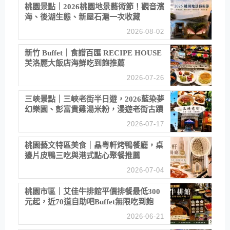
桃園景點｜2026桃園地景藝術節！觀音濱
海、後湖生態、新屋石滬一次收藏
2026-08-02
新竹 Buffet｜食譜百匯 RECIPE HOUSE
芙洛麗大飯店海鮮吃到飽推薦
2026-07-26
三峽景點｜三峽老街半日遊，2026藍染夢
幻樂園、彭富貴雞湯米粉，漫遊老街古蹟
2026-07-17
桃園藝文特區美食｜晶粵軒烤鴨餐廳，桌
邊片皮鴨三吃與港式點心聚餐推薦
2026-07-04
桃園市區｜艾佳牛排館平價排餐最低300
元起，近70道自助吧Buffet無限吃到飽
2026-06-21