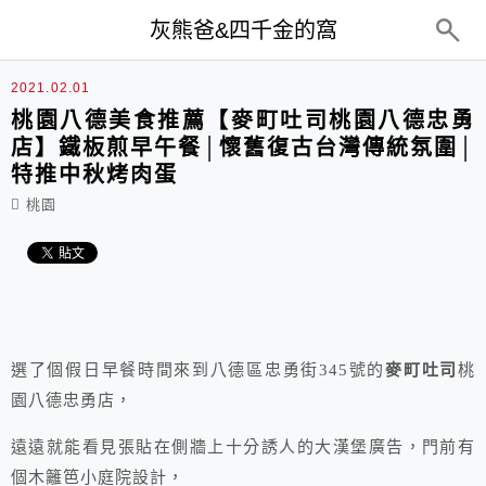
top-menu
灰熊爸&四千金的窩
2021.02.01
桃園八德美食推薦【麥町吐司桃園八德忠勇
店】鐵板煎早午餐│懷舊復古台灣傳統氛圍│
特推中秋烤肉蛋
桃園
選了個假日早餐時間來到八德區忠勇街345號的
麥町吐司
桃
園八德忠勇店，
遠遠就能看見張貼在側牆上十分誘人的大漢堡廣告，門前有
個木籬笆小庭院設計，