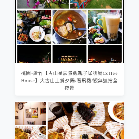
桃園-蘆竹【古山星辰景觀親子咖啡廳Coffee
House】大古山上賞夕陽/看飛機/觀無遮擋全
夜景