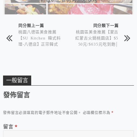
同分類上一篇
同分類下一篇
桃園八德區美食推薦
桃園區美食推薦【蒙古
【SU Kitchen 韓式料
紅蒙古火鍋桃園店】$5
理-八德店】正宗韓式
50元/$635元吃到飽│
韓式銅盤&鐵盤燒烤│
提供多達百種以上食材
多款道地小菜免費續
可無限享用
一般留言
發佈留言
發佈留言必須填寫的電子郵件地址不會公開。
必填欄位標示為
*
留言
*