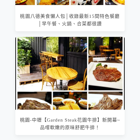
桃園八德美食懶人包│收錄最新15間特色餐廳
│早午餐、火鍋、合菜都很讚
桃園-中壢【Garden Steak花園牛排】新開幕~
品嚐軟嫩的原味舒肥牛排！