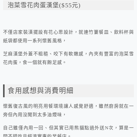
泡菜雪花肉蛋漢堡($55元)
不僅店家裝潢擺設有花心思設計，就連竹簍餐皿、飲料杯與
紙袋都使用一系列懷舊風格，
芝麻漢堡外蓋不粗糙、咬下有軟嫩感，內夾有豐富的泡菜雪
花肉蛋，食一個就有飽足感。
食用感想與消費明細
懷舊復古風的明亮用餐環境讓人感覺舒適，雖然廚房就在一
旁但內用沒聞到太多油煙味，
自己雖僅內用一回、但其實已用熊貓點過外送N次，算是一
間不錯吃且經濟實惠的早餐店。