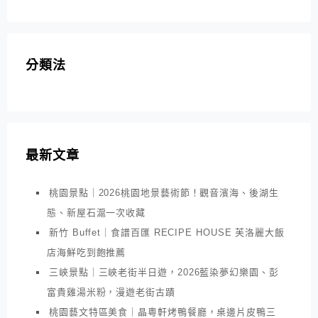
分類法
最新文章
桃園景點｜2026桃園地景藝術節！觀音濱海、後湖生
態、新屋石滬一次收藏
新竹 Buffet｜食譜百匯 RECIPE HOUSE 芙洛麗大飯
店海鮮吃到飽推薦
三峽景點｜三峽老街半日遊，2026藍染夢幻樂園、彭
富貴雞湯米粉，漫遊老街古蹟
桃園藝文特區美食｜晶粵軒烤鴨餐廳，桌邊片皮鴨三