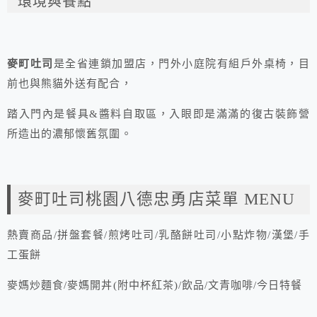
環境與餐點
麥町吐司
是全省連鎖加盟店，門外小庭院有組戶外桌椅，目
前也與熊貓外送有配合，
踏入門內是餐具&醬料自取區，入眼即是滿滿的復古裝飾營
所造出的濃郁懷舊氛圍。
麥町吐司桃園八德忠勇店菜單 MENU
熱賣商品/拼盤套餐/煎烤吐司/乳酪餅吐司/小點炸物/漢堡/手
工蛋餅
麥媽炒麵食/麥媽開丼(附中杯紅茶)/飲品/文青咖啡/今日特餐