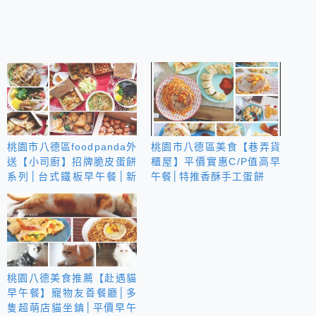
桃園市八德區foodpanda外
桃園市八德區美食【巷弄貨
送【小司廚】招牌脆皮蛋餅
櫃屋】平價實惠C/P值高早
系列│台式鐵板早午餐│新
午餐│特推香酥手工蛋餅
增11點後推出美味飽足飯食
桃園八德美食推薦【赴遇貓
早午餐】寵物友善餐廳│多
隻超萌店貓坐鎮│平價早午