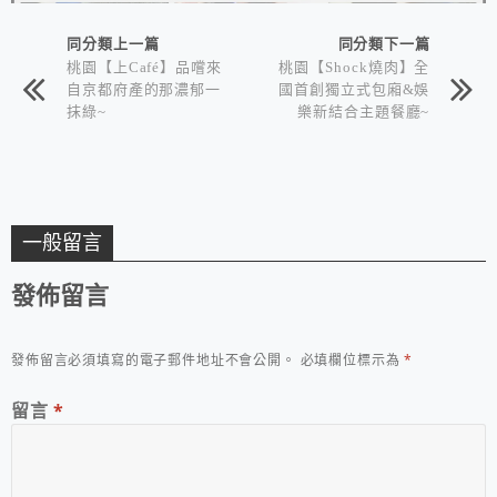
同分類上一篇
同分類下一篇
桃園【上Café】品嚐來
桃園【Shock燒肉】全
自京都府產的那濃郁一
國首創獨立式包廂&娛
抹綠~
樂新結合主題餐廳~
一般留言
發佈留言
發佈留言必須填寫的電子郵件地址不會公開。
必填欄位標示為
*
留言
*