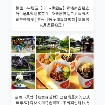
桃園市中壢區【IKEA桃園店】青埔商圈輕旅
行│瑞典餐廳享美食│免費原裝進口北歐風格
兒童遊戲室│共有46展示間設計規劃│傢俱居
家用品輕鬆逛！
嘉義市景點【檜意森活村】全台灣最大的日式
建築群│森林文創特色園區│不出國也能秒抵