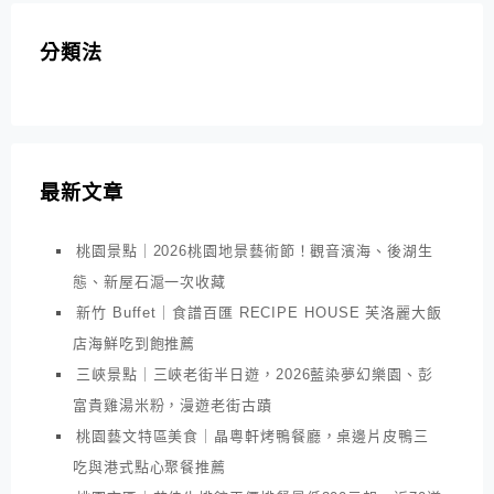
分類法
最新文章
桃園景點｜2026桃園地景藝術節！觀音濱海、後湖生
態、新屋石滬一次收藏
新竹 Buffet｜食譜百匯 RECIPE HOUSE 芙洛麗大飯
店海鮮吃到飽推薦
三峽景點｜三峽老街半日遊，2026藍染夢幻樂園、彭
富貴雞湯米粉，漫遊老街古蹟
桃園藝文特區美食｜晶粵軒烤鴨餐廳，桌邊片皮鴨三
吃與港式點心聚餐推薦