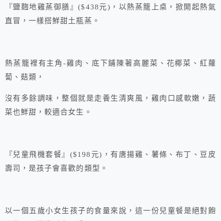
『鹽麴地雞蒸御膳』($438元)，以熱蒸籠上桌，掀開起熱氣
直冒，一樣搭鮮甜土瓶蒸。
熱蒸籠裡有主角-雞肉、底下鋪陳著高麗菜、花椰菜、紅蘿
蔔、菇類，
沒有多餘調味，整個就是走養生清爽風，雞肉口感軟嫩，蔬
菜也鮮甜，較適合女生。
『兒童飛機套餐』($198元)，有唐揚雞、薯條、布丁、豆皮
壽司，是孩子會喜歡的類型。
以一個五歲小女生孩子的食量來說，這一份兒童餐是絕對飽