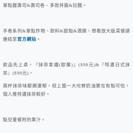
單點握壽司&壽司卷、多款丼飯&拉麵。
手卷系列&單點炸物、飲料&甜點&酒類，想看放大版菜餐請
連結至
官方網站
。
飲品先上桌，『抹茶拿鐵(歐蕾)』($98元)&『特濃日式抹
茶』($98元)，
兩杯抹茶味都頗濃郁，但上面一大坨鮮奶油實在有點可怕，
個人推特濃抹茶較好。
點兒童餐附的果汁。