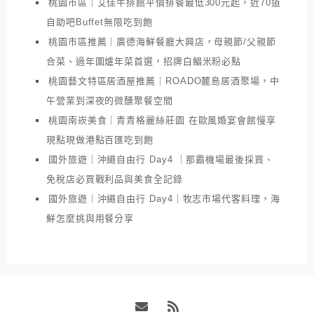
桃園市區｜艾佳牛排館平價排餐最低300元起，近70道
自助吧Buffet無限吃到飽
桃園市區推薦｜廣德海鮮餐廳大興店，母親節/父親節
合菜、過年圍爐年菜首選，招牌白鯧米粉必點
桃園藝文特區居酒屋推薦｜ROADO麓島居酒聚場，中
午營業到深夜的微醺聚餐空間
桃園南崁美食｜青青格麗絲莊園 在歐風婚宴會館慢享
現點現做港點百匯吃到飽
國外旅遊｜沖繩自由行 Day4 ｜那霸機場最後採買、
免稅店必買戰利品與美食全記錄
國外旅遊｜沖繩自由行 Day4｜牧志市場代客料理，海
鮮怎麼挑與用餐分享