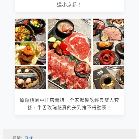
達小京都！
原燒桃園中正店開箱｜全家聚餐吃經典雙人套
餐，牛舌玫瑰花真的美到捨不得動筷！
標籤:
日式