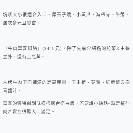
塊狀大小很適合入口，厚玉子燒、小黃瓜、海帶芽、牛蒡，
層次多元且豐富。
『牛肉壽喜御膳』($448元)，除了先前介紹過的前菜&主餐
之外，還有土瓶蒸。
片狀牛肉下面鋪滿的是高麗菜、玉米筍、菇類、紅蘿蔔與壽
喜醬汁，
壽喜的獨特鹹甜味道很適合搭白飯，若要說小缺點~就是這些
肉片實在很難大口滿足。