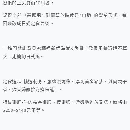
習慣的上美食街5F用餐，
記得之前『
來聚吧
』剛開幕的時候是”自助”的營業形式，這
回來改成日式定食套餐。
一進門就能看見冰櫃裡新鮮海鮮&魚貨，整個用餐環境不算
大，走簡約日式風。
定食選項-精選刺身、蔥鹽照燒雞、厚切黃金豬排、雞肉親子
煮、炸天婦羅拚海鮮烏龍…。
特級御膳-牛肉壽喜御膳、櫻御膳、鹽麴地雞蒸御膳，價格由
$258~$448元不等。