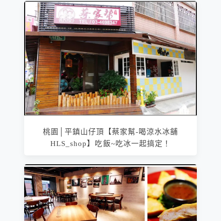
桃園│平鎮山仔頂【蔡家幫-喝涼水冰舖
HLS_shop】吃飯~吃冰一起搞定！