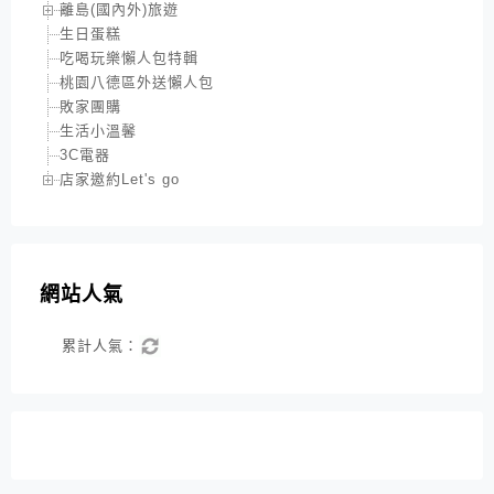
離島(國內外)旅遊
生日蛋糕
吃喝玩樂懶人包特輯
桃園八德區外送懶人包
敗家團購
生活小溫馨
3C電器
店家邀約Let's go
網站人氣
累計人氣：