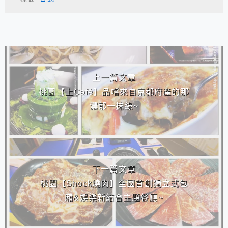
相連文章
上一篇文章
桃園【上Café】品嚐來自京都府產的那
濃郁一抹綠~
下一篇文章
桃園【Shock燒肉】全國首創獨立式包
廂&娛樂新結合主題餐廳~