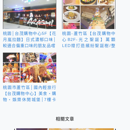
桃園│台茂購物中心5F【花
桃園-蘆竹區【台茂購物中
月嵐拉麵】日式濃郁口味│
心B2F-光之聖誕】萬顆
較適合偏重口味的朋友品嚐
LED燈打造繽紛聖誕樹/整
點會飄雪
桃園市蘆竹區│國內輕旅行
【台茂購物中心】美食‧購
物‧娛樂休閒城堡│7樓卡
通尼2.0啟動│涮乃葉
syabu-yo新推出海陸吃到
飽│元旦限定煙火秀│B2日
相關文章
本市集至1/11