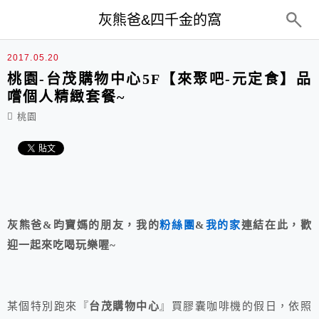
top-menu
灰熊爸&四千金的窩
2017.05.20
桃園-台茂購物中心5F【來聚吧-元定食】品
嚐個人精緻套餐~
桃園
灰熊爸&昀寶媽的朋友，我的
粉絲團
&
我的家
連結在此，歡
迎一起來吃喝玩樂喔~
某個特別跑來『
台茂購物中心
』買膠囊咖啡機的假日，依照