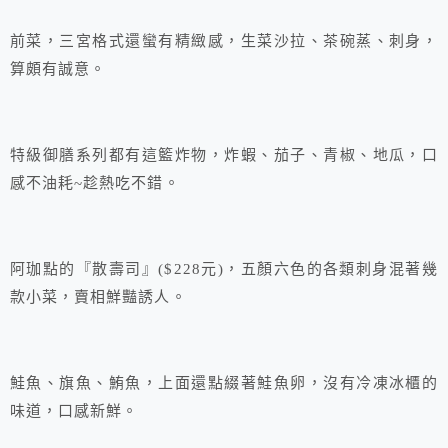
前菜，三宮格式還蠻有精緻感，生菜沙拉、茶碗蒸、刺身，
算頗有誠意。
特級御膳系列都有這籃炸物，炸蝦、茄子、青椒、地瓜，口
感不油耗~趁熱吃不錯。
阿珈點的『散壽司』($228元)，五顏六色的各類刺身混著幾
款小菜，賣相鮮豔誘人。
鮭魚、旗魚、鮪魚，上面還點綴著鮭魚卵，沒有冷凍冰櫃的
味道，口感新鮮。