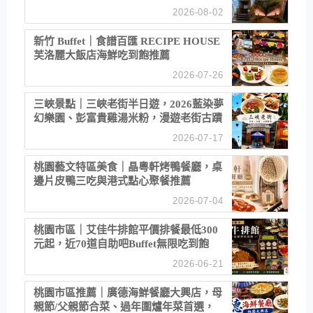
2026-08-02
新竹 Buffet｜食譜百匯 RECIPE HOUSE
芙洛麗大飯店海鮮吃到飽推薦
2026-07-26
三峽景點｜三峽老街半日遊，2026藍染夢
幻樂園、彭富貴雞湯米粉，漫遊老街古蹟
2026-07-17
桃園藝文特區美食｜晶粵軒烤鴨餐廳，桌
邊片皮鴨三吃與港式點心聚餐推薦
2026-07-04
桃園市區｜艾佳牛排館平價排餐最低300
元起，近70道自助吧Buffet無限吃到飽
2026-06-21
桃園市區推薦｜廣德海鮮餐廳大興店，母
親節/父親節合菜、過年圍爐年菜首選，