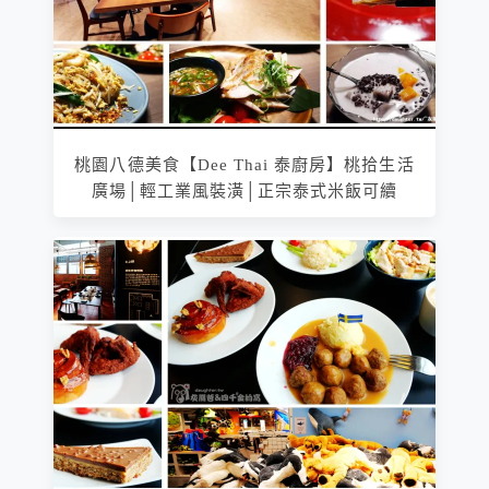
桃園八德美食【Dee Thai 泰廚房】桃拾生活
廣場│輕工業風裝潢│正宗泰式米飯可續