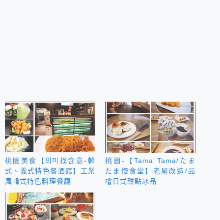
桃園美食【의미找含意-韓
桃園-【Tama Tama/たま
式、義式特色餐酒館】工業
たま慢食堂】老屋改造/品
風韓式特色料理餐廳
嚐日式甜點冰品