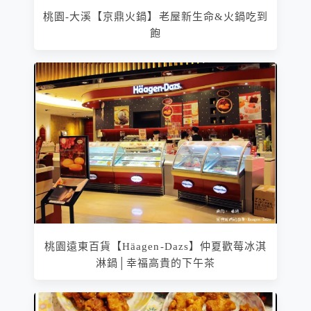
桃園-大溪【京鼎火鍋】老屋新生命&火鍋吃到
飽
桃園遠東百貨【Häagen-Dazs】仲夏歡莓冰淇
淋鍋│幸福高貴的下午茶