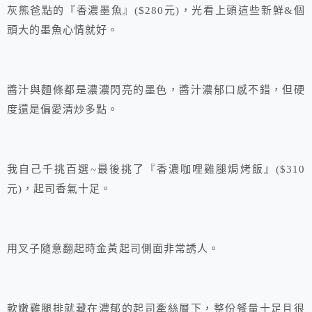
灰熊爸點的『香濃墨魚』($280元)，光看上頭這些新鮮&個
頭大的墨魚心情就好。
醬汁與麵條都是濃濃閃亮的墨色，醬汁濃郁口感不錯，但硬
度還是偏愛清炒多點。
我自己千挑百選~最後挑了『香濃咖哩雞腿焗烤飯』($310
元)，起司香氣十足。
用叉子隨意翻起時金黃起司側面非常誘人。
軟嫩雞腿排就藏在濃郁的起司牽絲層下，整份餐量十足且很