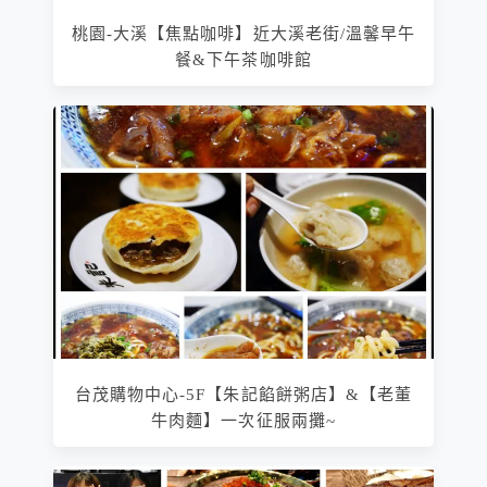
桃園-大溪【焦點咖啡】近大溪老街/溫馨早午
餐&下午茶咖啡館
台茂購物中心-5F【朱記餡餅粥店】&【老董
牛肉麵】一次征服兩攤~