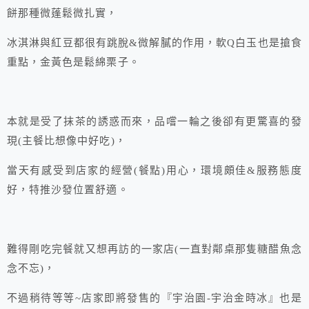
餅那種微蓬鬆微扎實，
冰淇淋與紅豆都很有跳脫&微解膩的作用，軟Q白玉也是搶食
重點，金黃色是鬆綿栗子。
本就是受了抹茶的誘惑而來，品嚐一輪之後卻有更驚喜的發
現(主餐比想像中好吃)，
當天有感受到店家的經營(餐點)用心，環境頗佳&服務態度
好，特推沙發位置舒適。
難得剛吃完餐就又想再訪的一家店(一直對鄰桌那隻糖醋魚念
念不忘)，
不過稍待等等~店家即將發售的『宇治園-宇治金時冰』也是