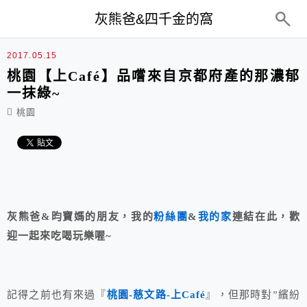
top-menu
灰熊爸&四千金的窩
2017.05.15
桃園【上Café】品嚐來自京都府產的那濃郁
一抹綠~
桃園
灰熊爸&昀寶媽的朋友，我的
粉絲團
&
我的家
連結在此，歡
迎一起來吃喝玩樂喔~
記得之前也有來過『
桃園-慈文路-上Café
』，但那時對”繽紛