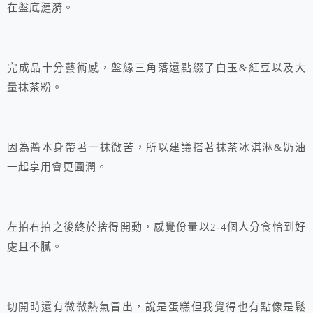
在盤底漣漪。
完成品十分藝術感，盤緣三角落還點綴了白玉&紅豆以及大
量抹茶粉。
因為醬本身帶著一抹微苦，所以建議搭著抹茶冰淇淋&奶油
一起享用會更圓潤。
左拍右拍之後終於捨得開動，感覺份量以2-4個人分食恰到好
處且不膩。
切開時還有微微熱氣冒出，說是蛋糕但我覺得也有點像是鬆