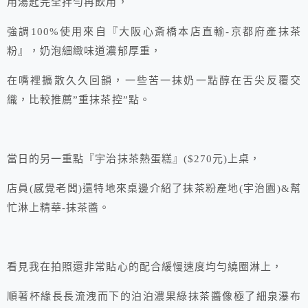
用湯匙完全拌勻再飲用，
強調100%使用來自『大阪心斎橋本店直輸-京都府產抹茶
粉』，奶泡細緻味道濃郁厚重，
在嘴裡擴散久久回韻，一些苦一抹奶一點醇在舌尖反覆交
織，比較推薦”重抹茶控”點。
當日的另一重點『宇治抹茶熱蛋糕』($270元)上桌，
店員(感覺老闆)還特地來桌邊介紹了抹茶粉產地(宇治園)&幫
忙淋上精華-抹茶醬。
看見我在拍照還非常貼心的配合緩慢速度均勻繞圈淋上，
順著杯緣長長流洩而下的泊泊濃果綠抹茶醬像極了細泉瀑布