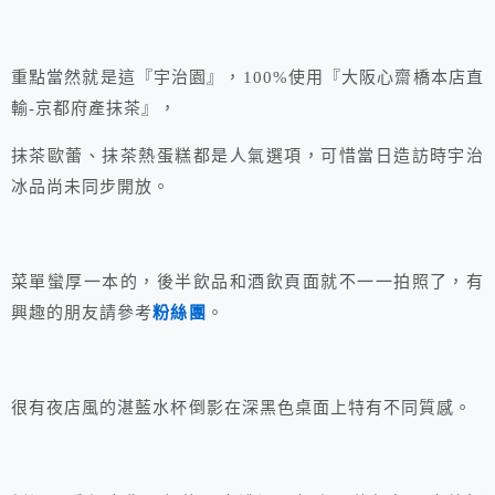
重點當然就是這『宇治園』，100%使用『大阪心齋橋本店直
輸-京都府產抹茶』，
抹茶歐蕾、抹茶熱蛋糕都是人氣選項，可惜當日造訪時宇治
冰品尚未同步開放。
菜單蠻厚一本的，後半飲品和酒飲頁面就不一一拍照了，有
興趣的朋友請參考
粉絲團
。
很有夜店風的湛藍水杯倒影在深黑色桌面上特有不同質感。