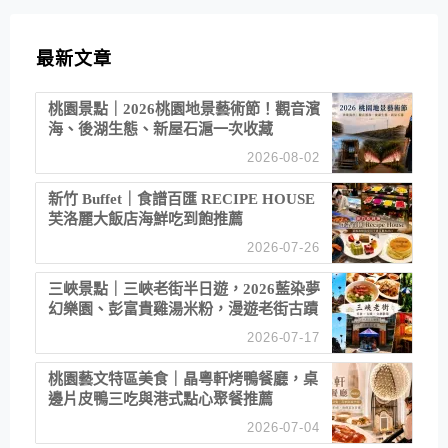
最新文章
桃園景點｜2026桃園地景藝術節！觀音濱
海、後湖生態、新屋石滬一次收藏
2026-08-02
新竹 Buffet｜食譜百匯 RECIPE HOUSE
芙洛麗大飯店海鮮吃到飽推薦
2026-07-26
三峽景點｜三峽老街半日遊，2026藍染夢
幻樂園、彭富貴雞湯米粉，漫遊老街古蹟
2026-07-17
桃園藝文特區美食｜晶粵軒烤鴨餐廳，桌
邊片皮鴨三吃與港式點心聚餐推薦
2026-07-04