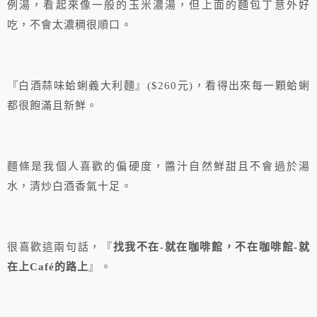
例湯，看起來像一般的玉米濃湯，但上面的麵包丁意外好
吃，不會太濃稠很順口。
『白酒蒜味蛤蜊義大利麵』($260元)，看得出來每一顆蛤蜊
都很飽滿且新鮮。
麵條是我個人喜歡的偏硬度，醬汁自然鮮甜且不會過於湯
水，清炒白酒香氣十足。
很喜歡這兩句話，『
找我不在-就在咖啡館，不在咖啡館-就
在上Café的路上
』。