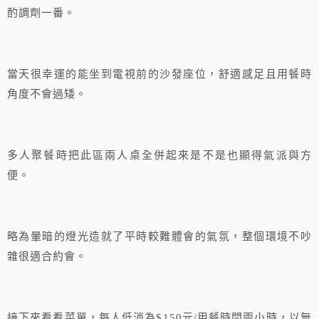
酌調劑一番。
當天很幸運的能坐到電視前的沙發座位，舒適感足且用餐時
角度不會過矮。
多人聚餐時把此區兩人桌全併起來是不是也顯得氣派與方
便。
略為暈暗的燈光造就了平時較難體會的氣氛，整個環境不吵
雜很適合約會。
接下來看看菜單，每人低消為$150元/用餐時間兩小時，以無