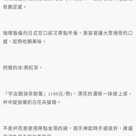
有飽足感。
咖哩飯偏向日式甘口卻又帶點辛香，是容易讓大眾接受的口
感，趁熱吃頗美味。
附餐的冰/熱紅茶。
『宇治園抹茶歐蕾』(180元/熱)，漂亮的濃郁一抹綠上桌，
杯中綻放著奶白花朵搶眼。
不是杯而是使用帶點金箔的碗，兩手捧起時手感很好，建議