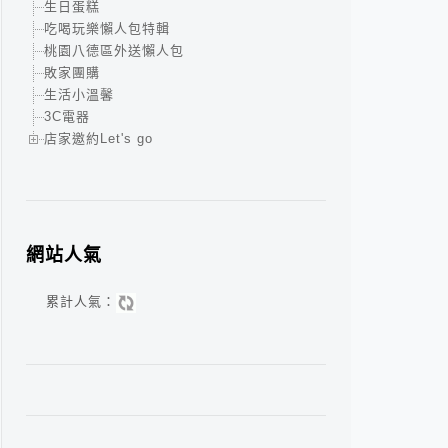
生日蛋糕
吃喝玩樂懶人包特輯
桃園八德區外送懶人包
敗家團購
生活小溫馨
3C電器
店家邀約Let's go
網站人氣
累計人氣：