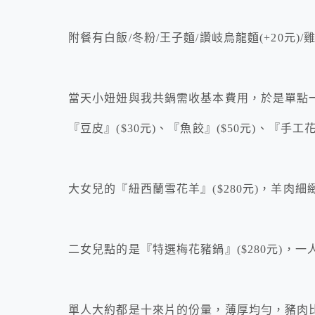
附餐有白飯/冬粉/王子麵/讚岐烏龍麵(+20元)/
當天小妞妞與我共鍋需收基本費用，於是單點
『豆皮』($30元)、『魚餃』($50元)、『手工花
大女兒的『紐西蘭雪花羊』($280元)，羊肉
二女兒點的是『特選梅花豬鍋』($280元)，
單人大約都是十來片的份量，薄厚均勻，豬肉