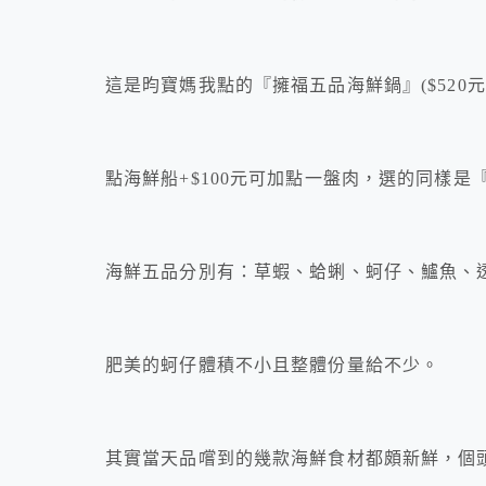
這是昀寶媽我點的『擁福五品海鮮鍋』($520
點海鮮船+$100元可加點一盤肉，選的同樣是
海鮮五品分別有：草蝦、蛤蜊、蚵仔、鱸魚、
肥美的蚵仔體積不小且整體份量給不少。
其實當天品嚐到的幾款海鮮食材都頗新鮮，個