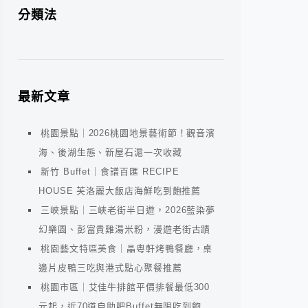
分類法
最新文章
桃園景點｜2026桃園地景藝術節！觀音濱
海、後湖生態、新屋石滬一次收藏
新竹 Buffet｜食譜百匯 RECIPE
HOUSE 芙洛麗大飯店海鮮吃到飽推薦
三峽景點｜三峽老街半日遊，2026藍染夢
幻樂園、彭富貴雞湯米粉，漫遊老街古蹟
桃園藝文特區美食｜晶粵軒烤鴨餐廳，桌
邊片皮鴨三吃與港式點心聚餐推薦
桃園市區｜艾佳牛排館平價排餐最低300
元起，近70道自助吧Buffet無限吃到飽