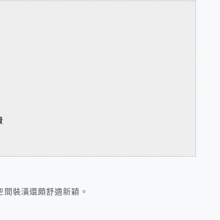
費
空間裝潢還頗舒適新穎。