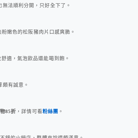
也無法順利分開，只好全下了。
著淡粉嫩色的松阪豬肉片口感爽脆。
敞舒適，氣泡飲品還能喝到飽。
算頗有誠意。
鍋物85折
，詳情可看
粉絲團
。
材不錯的火鍋店，整體來說還頗滿意。