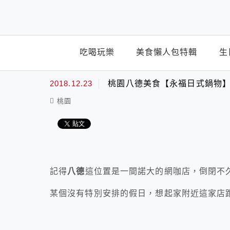
top-menu
吃喝玩樂
美食懶人包特輯
生
2018.12.23
桃園八德美食【永福日式鍋物】
桃園
記得
八德
這位置是一間諾大的網咖店，倒閉不
某個沒有特別安排的假日，想起家附近這家店