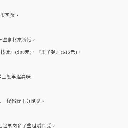
雞蛋可選。
一些食材來折抵，
枝漿』($80元)、『王子麵』($15元)。
細緻且無羊腥臭味。
一人一鍋獨食十分飽足。
比起羊肉多了些咀嚼口感。