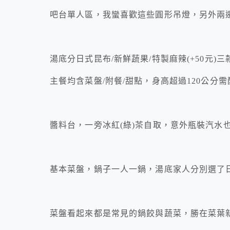
吧台單人區，我蠻喜歡這些圓形吊燈，另外兩
湯底分日式昆布/新鮮蔬果/特製麻辣(+50元)三
主餐均含菜盤/附餐/甜點，身高超過120公分需
醬料台，一旁冰紅(綠)茶自取，意外瓶裝汽水
基本菜盤，鍋子一人一鍋，湯底家人分別選了
菜盤看起來都是常見的鍋餃與蔬菜，勝在菜葉