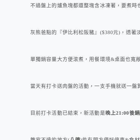
不過盤上的爐魚塊都還整塊含冰凍著，要煮時
灰熊爸點的『伊比利松阪豬』($380元)，透
單獨鍋容量大方便滾煮，用餐環境&桌面也寬
當天有打卡送肉盤的活動，一支手機就送一盤
目前打卡活動已結束，新活動是
晚上21:00後
離家不遠的地方(
八德
)能有間方便好停車&食