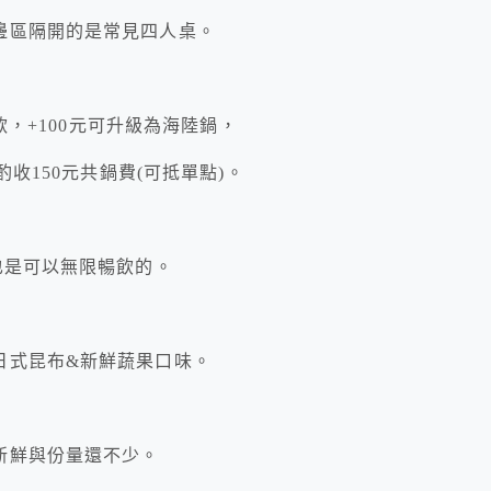
邊區隔開的是常見四人桌。
款，+100元可升級為海陸鍋，
酌收150元共鍋費(可抵單點)。
也是可以無限暢飲的。
日式昆布&新鮮蔬果口味。
新鮮與份量還不少。