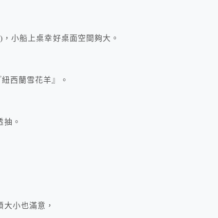
元)，小船上桌幸好桌面空間夠大。
『紐西蘭雪花羊』。
透抽。
頭大小也滿意，