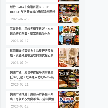
新竹 Buffet｜食譜百匯 RECIPE
HOUSE 芙洛麗大飯店海鮮吃到飽推
薦
2026-07-26
三峽景點｜三峽老街半日遊，2026
藍染夢幻樂園、彭富貴雞湯米粉，
漫遊老街古蹟
2026-07-17
桃園藝文特區美食｜晶粵軒烤鴨餐
廳，桌邊片皮鴨三吃與港式點心聚
餐推薦
2026-07-04
桃園市區｜艾佳牛排館平價排餐最
低300元起，近70道自助吧Buffet無
限吃到飽
2026-06-21
桃園市區推薦｜廣德海鮮餐廳大興
店，母親節/父親節合菜、過年圍爐
年菜首選，招牌白鯧米粉必點
2026-06-12