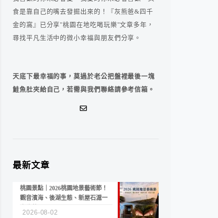
食是靠自己的嘴去發掘出來的！『灰熊爸&四千
金的窩』已分享"桃園在地吃喝玩樂"文章多年，
尋找平凡生活中的微小幸福與朋友們分享。
天底下最幸福的事，莫過於老公把盤裡最後一塊
鮭魚肚夾給自己，若需與我們聯絡請參考信箱。
最新文章
桃園景點｜2026桃園地景藝術節！
觀音濱海、後湖生態、新屋石滬一
次收藏
2026-08-02