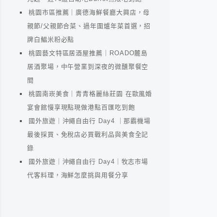
桃園市區推薦｜廣德海鮮餐廳大興店，母
親節/父親節合菜、過年圍爐年菜首選，招
牌白鯧米粉必點
桃園藝文特區居酒屋推薦｜ROADO麓島
居酒聚場，中午營業到深夜的微醺聚餐空
間
桃園南崁美食｜青青格麗絲莊園 在歐風婚
宴會館慢享現點現做港點百匯吃到飽
國外旅遊｜沖繩自由行 Day4 ｜那霸機場
最後採買、免稅店必買戰利品與美食全記
錄
國外旅遊｜沖繩自由行 Day4｜牧志市場
代客料理，海鮮怎麼挑與用餐分享