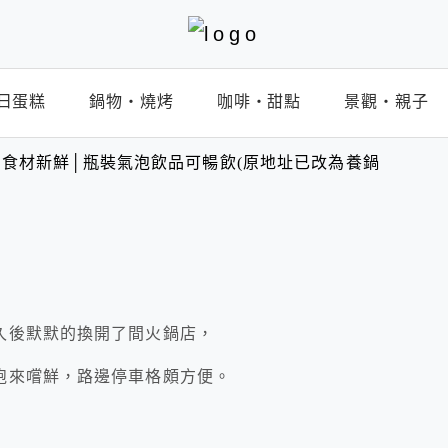
日蛋糕
鍋物‧燒烤
咖啡‧甜點
景觀‧親子
食材新鮮│瓶裝氣泡飲品可暢飲(原地址已改為養鍋
久後默默的換開了間火鍋店，
跑來嚐鮮，路邊停車格頗方便。