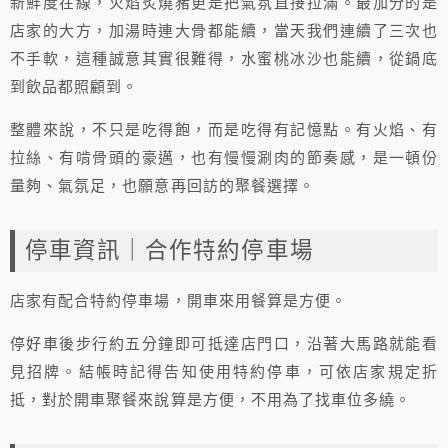
新鮮度在線，火焰炙燒豬更是把氣氛直接拉滿。最加分的是
店家的大方，加湯時連大骨都能續，當天我們連續了三次也
不手軟，這種誠意其實很難得，水蜜桃冰沙也能續，從鍋底
到飲品都照顧到。
整體來說，不只是吃得飽，而是吃得有記憶點。有火焰、有
拉絲、有啃骨頭的豪邁，也有慢慢涮肉的節奏感，是一頓份
量夠、氣氛足，也願意再回訪的聚餐選擇。
停車資訊｜合作特約停車場
店家有配合特約停車場，開車來用餐算是方便。
停好車後步行約五分鐘即可抵達店門口，沿著大馬路就能看
見招牌。結帳時記得告知使用特約停車，可依店家規定折
抵，對於開車聚餐來說算是方便，不用為了找車位多繞。