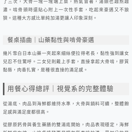
了三次，大骨一塊一塊端上桌，熱氣冒著，湯頭也越熬越
濃。啃骨頭時還貼心附上一次性手套，吃起來豪邁又不狼
狽。這種大方感比單純加湯更讓人印象深刻。
餐桌插曲｜山藥黏性與啃骨豪邁
幾片雪白日本山藥一夾起來細絲便拉得老長，黏性強到讓女
兒忍不住驚呼。二女兒則戴上手套，直接拿起大骨啃，膠質
黏唇，肉香扎實，是種很直接的滿足感。
用餐心得總評｜視覺系的完整體驗
從湯底、肉品到海鮮都維持水準，大骨與鍋料可續，整體飽
足感與滿足度都很高。
從膠原鈣骨與養生藥膳的雙湯底開始，肉品表現穩定，海鮮