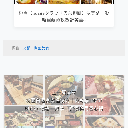
桃園【nuageクラウド雲朵鬆餅】像雲朵一般
輕飄飄的軟嫩舒芙蕾~
標籤:
火鍋
,
桃園美食
相連文章
上一篇文章
桃園內壢家樂福燒肉｜肉執事 Meat
Butler 價格、菜單，評價與用餐心得