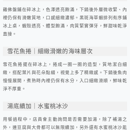
雞佛盤鋪在碎冰上，色澤透亮飽滿，下鍋後外層微收緊、內
裡仍保有滑嫩質地，口感細緻濃郁。黑斑海草蝦排列有序鋪
冰上桌，蝦殼透亮、體型飽滿，肉質緊實彈牙，鮮甜味乾淨
直接。
雪花魚捲｜細緻滑嫩的海味層次
雪花魚捲擺在碎冰上，捲成一圈一圈的造型，質地潔白細
緻，搭配葉片與花朵點綴，視覺上多了精緻感。下鍋後魚肉
慢慢展開，煮熟時內裡仍保有水分，入口細緻滑順，鮮味乾
淨不厚重。
湯底續加｜水蜜桃冰沙
用餐過程中，店員會主動詢問是否需要加湯，除了補湯之
外，連豆腐與大骨都可以無限續加，另外還有水蜜桃冰沙能