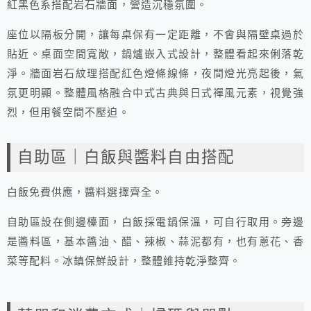
紅黑色系搭配岩石牆面，營造沉穩氛圍。
座位以隔板分開，讓每桌保有一定距離，不會與隔壁桌過於
貼近。桌面空間寬敞，鍋爐嵌入式設計，整體看起來俐落乾
淨。牆面岩石紋理搭配紅色燈條線條，夜間燈光亮起後，氣
氛更明顯。整體風格融合中式古典與日式禪風元素，視覺強
烈，但用餐空間不壓迫。
自助區｜白飯與醬料自由搭配
白飯免費供應，醬料選擇齊全。
自助區設在側邊檯面，白飯採電鍋保溫，可自行取用。旁邊
是醬料區，基本醬油、醋、辣椒、蒜泥都有，也有蔥花、香
菜等配料。冰鎮保鮮設計，整體維持乾淨整齊。