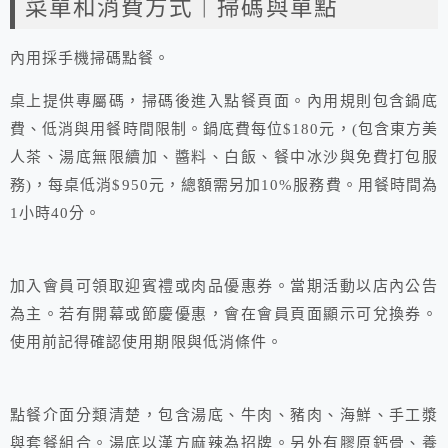
菜單和消費方式｜掃碼與單點
內用採手機掃碼點餐。
桌上提供專屬碼，掃碼後進入點餐頁面。內用規則包含鍋底
費、低消與用餐時間限制。鍋底費每位$180元，(包含東方美
人茶、湯底無限續加、醬料、白飯、餐中冰沙與免費打包服
務)，每桌低消$950元，總額需另加10%服務費。用餐時間為
1小時40分。
加入會員可領取迎賓禮或肉品優惠券。當期活動以店內公告
為主。若有開幕或節慶優惠，會在會員頁面顯示可兌換券。
使用前記得確認使用期限與低消條件。
點餐介面分類清楚，包含湯底、牛肉、豬肉、海鮮、手工漿
與套餐組合。湯底以漢方麻辣為招牌。另外有膠原鈣骨、養