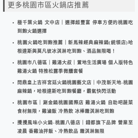
更多桃園市區火鍋店推薦
極千葉火鍋 文中店｜選擇超豐富 停車方便的桃園吃
到飽火鍋選擇
桃園火鍋吃到飽推薦｜新馬辣經典麻辣鍋(統領店)哈
根達斯與莫凡彼冰淇淋吃到飽、酒品無限喝！
桃園市八德區｜雞湯大叔｜置地生活廣場 個人版特色
雞湯火鍋 特推松露季微醺套餐
問鼎皇上吉祥宮廷火鍋桃園藝文店｜中茂新天地-桃園
麻辣鍋，哈根達斯吃到飽餐廳，霸氣快閃活動
桃園市區｜涮金鍋桃園國際店 雞湯火鍋 自助吧蔬菜
食材無限，雞滷飯 冷熱飲 冰棒霜淇淋吃到飽
攪攪風味小火鍋-桃園八德店｜錢都旗下品牌 營業至
凌晨 香雞油拌飯、冷熱飲品 霜淇淋無限