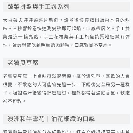
蔬菜拼盤與手工漿系列
大白菜與娃娃菜葉片新鮮，燉煮後慢慢釋出蔬菜本身的甜
味。三秒響鈴卷快速涮幾秒即可起鍋，口感帶層次。手工雙
漿是這一輪亮點，手工花枝漿與手工旗魚漿質地細緻有彈
性，鮮蝦漿能吃到明顯蝦肉顆粒，口感紮實不空虛。
老饕臭豆腐
老饕臭豆腐一上桌味道就很明顯，屬於濃烈型，喜歡的人會
很愛，不敢吃的人可能會先退一步。下鍋後完全是另一種樣
子，吸飽湯汁後變得綿密細緻，裡外都帶著湯底香氣，軟嫩
卻不鬆散。
澳洲和牛雪花｜油花細緻的口感
澳洲和牛雪花油花分布細緻均勻，紅白交織得很漂亮。肉片