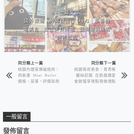
下一篇文章
國外旅遊｜沖繩自由行 Day1｜那霸機
場美食、牧志美食廣場、國際通與唐吉
訶德逛街
同分類上一篇
同分類下一篇
桃園內壢家樂福燒肉｜
桃園南崁美食｜青青格
肉執事 Meat Butler
麗絲莊園 在歐風婚宴
價格、菜單，評價與用
會館慢享現點現做港點
餐心得
百匯吃到飽
一般留言
發佈留言