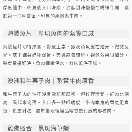
厚度適中，輕涮後入口滑順，油脂甜味慢慢在嘴裡化開。屬
於第一口就會留下印象的柔嫩系牛肉。
海鱸魚片｜厚切魚肉的紮實口感
海鱸魚片切得厚實，帶皮上桌，銀灰色魚皮在燈光下微微反
光。底下鋪著碎冰保鮮，旁邊霧氣繚繞，視覺效果很加分。
熟度掌握好時，魚肉細緻保水，鮮味乾淨不膩。
澳洲和牛栗子肉｜紮實牛肉原香
和牛栗子肉的油花沒有雪花那麼密，但紋理清楚、紅肉比例
高，看起來俐落。入口多一點咀嚼感，牛肉本身的香氣更直
接，也更耐吃。屬於後段慢慢品嚐會更有感的那種肉。
雞佛盛合｜黑斑海草蝦