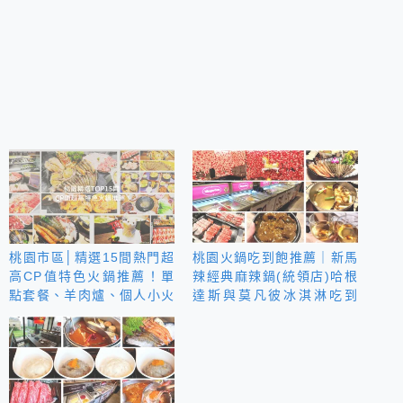
桃園市區│精選15間熱門超
桃園火鍋吃到飽推薦｜新馬
高CP值特色火鍋推薦！單
辣經典麻辣鍋(統領店)哈根
點套餐、羊肉爐、個人小火
達斯與莫凡彼冰淇淋吃到
鍋│統整懶人包
飽、酒品無限喝！