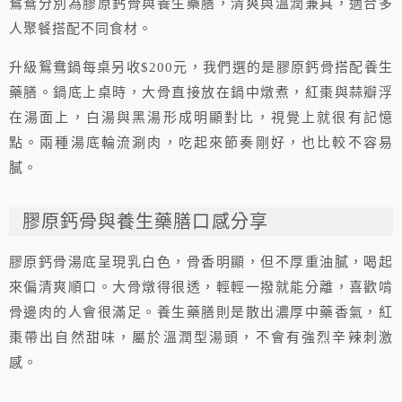
鴛鴦分別為膠原鈣骨與養生藥膳，清爽與溫潤兼具，適合多
人聚餐搭配不同食材。
升級鴛鴦鍋每桌另收$200元，我們選的是膠原鈣骨搭配養生
藥膳。鍋底上桌時，大骨直接放在鍋中燉煮，紅棗與蒜瓣浮
在湯面上，白湯與黑湯形成明顯對比，視覺上就很有記憶
點。兩種湯底輪流涮肉，吃起來節奏剛好，也比較不容易
膩。
膠原鈣骨與養生藥膳口感分享
膠原鈣骨湯底呈現乳白色，骨香明顯，但不厚重油膩，喝起
來偏清爽順口。大骨燉得很透，輕輕一撥就能分離，喜歡啃
骨邊肉的人會很滿足。養生藥膳則是散出濃厚中藥香氣，紅
棗帶出自然甜味，屬於溫潤型湯頭，不會有強烈辛辣刺激
感。