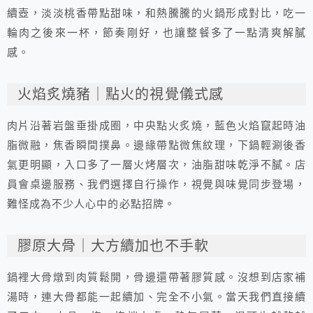
續壺，淡淡桃香帶點甜味，和熱騰騰的火鍋形成對比，吃一
輪肉之後來一杯，節奏剛好，也讓整餐多了一點清爽解膩
感。
火焰炙燒豬｜點火的視覺儀式感
肉片沿著岩盤垂掛成圈，中央點火炙燒，藍色火焰竄起時油
脂微融，焦香瞬間撲鼻。邊緣帶點微焦紋理，下鍋輕涮後香
氣更明顯，入口多了一層火烤層次，油脂甜味乾淨不膩。店
員會桌邊服務、我們選擇自行操作，視覺與味覺同步登場，
難怪成為不少人心中的必點招牌。
膠原大骨｜大方續加也不手軟
鍋裡大骨燉到肉質鬆開，骨邊還帶著膠質感。沒想到店家補
湯時，連大骨都能一起續加、完全不小氣。當天我們直接續