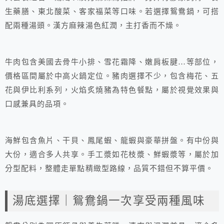
生藥膳、東北酸菜、客家福菜等口味。若選擇鴛鴦鍋，可搭
配兩種湯頭。漢方麻辣湯色紅潤，主打香而不燥。
牛肉包含美國去骨牛小排、雪花霜降、嫩肩板腱…等部位，
價格區間屬於中高火鍋定位。豬肉選擇不少，包含梅花、五
花與伊比利系列，火焰炙燒豬為特色餐點，屬於視覺效果與
口感兼具的品項。
海鮮包含魚片、干貝、鳳尾蝦、龍蝦與豪華拼盤。有中份與
大份，適合多人共享。手工漿如花枝漿、鮮蝦漿等，屬於加
分型配料，整體走單點精緻型路線，品質不錯但不算平價。
湯底選擇｜鴛鴦鍋一次享受兩種風味