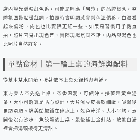
店內燈光偏粉紅色系，可能是呼應「岩漿」的品牌概念，整
體氛圍帶點暖紅調。拍照時會明顯感覺到色溫偏移，白湯看
起來偏粉，肉色也比實際更紅一些。如果是習慣用手機直
拍，照片容易出現色差，實際現場氛圍不錯，肉品與湯色也
比照片自然許多。
單點食材｜第一輪上桌的海鮮與配料
從基本茶水開始，接著依序上桌火鍋料與海鮮。
東方美人茶先送上桌，茶香溫潤，可續沖。接著是黃金湯
葉，大小可選算是貼心設計，大片濕豆皮柔軟細緻，吸湯後
更顯滑順。鮮美蛤蠣鋪在碎冰上，殼色乾淨、大小平均，煮
開後沒有沙味。魚餃隨後上桌，最後補上金針菇，放進白湯
裡會把湯頭襯得更清甜。