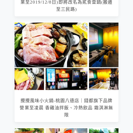
業至2019/12/8日)即將改名為貳食壹鍋(搬遷
至三民路)
攪攪風味小火鍋-桃園八德店｜錢都旗下品牌
營業至凌晨 香雞油拌飯、冷熱飲品 霜淇淋無
限