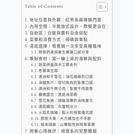
Table of Contents
地址位置與外觀｜紅黑系麻辣鍋門面
內用空間｜半開放式設計，聚餐更自在
自助區｜白飯與醬料自由搭配
菜單和消費方式｜掃碼與單點
湯底選擇｜鴛鴦鍋一次享受兩種風味
膠原鈣骨與養生藥膳口感分享
單點食材｜第一輪上桌的海鮮與配料
蔬菜拼盤與手工漿系列
老饕臭豆腐
澳洲和牛雪花｜油花細緻的口感
海鱸魚片｜厚切魚肉的紮實口感
澳洲和牛栗子肉｜紮實牛肉原香
雞佛盛合｜黑斑海草蝦
雪花魚捲｜細緻滑嫩的海味層次
湯底續加｜水蜜桃冰沙
火焰炙燒豬｜點火的視覺儀式感
膠原大骨｜大方續加也不手軟
餐桌插曲｜山藥黏性與啃骨豪邁
用餐心得總評｜視覺系的完整體驗