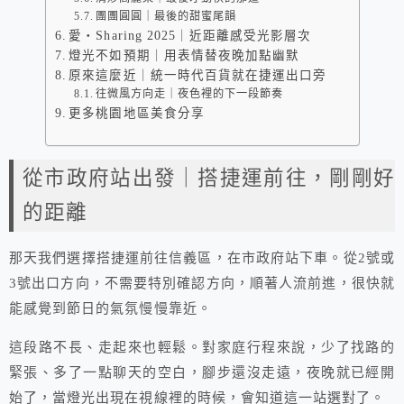
團團圓圓｜最後的甜蜜尾韻
愛・Sharing 2025｜近距離感受光影層次
燈光不如預期｜用表情替夜晚加點幽默
原來這麼近｜統一時代百貨就在捷運出口旁
往微風方向走｜夜色裡的下一段節奏
更多桃園地區美食分享
從市政府站出發｜搭捷運前往，剛剛好
的距離
那天我們選擇搭捷運前往信義區，在市政府站下車。從2號或
3號出口方向，不需要特別確認方向，順著人流前進，很快就
能感覺到節日的氣氛慢慢靠近。
這段路不長、走起來也輕鬆。對家庭行程來說，少了找路的
緊張、多了一點聊天的空白，腳步還沒走遠，夜晚就已經開
始了，當燈光出現在視線裡的時候，會知道這一站選對了。