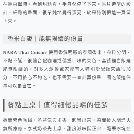
在翻菜單時，看到甜點頁，手自然停了下來。葉片造型的設
計、細緻的畫面，很單純地覺得漂亮，於是特別把這一頁留
下來。
香米白飯｜能無限續的份量
NARA Thai Cuisine
使用香氣明顯的泰國香米，粒粒分明、
不黏不膩，很適合配咖哩或偏重口味的菜色。套餐裡白飯是
能無限續的，對多人聚餐或家裡有人特別愛配飯來說很加
分，不用擔心不夠吃，也不需要一直計算份量，讓吃飯這件
事可以更自在。
餐點上桌｜值得細慢品嚐的佳餚
掀開紫色陶鍋，熱蒸氣與米香一起冒出來，瞬間被人間煙火
氣所療癒。泰式奶茶先上桌，甜度滋味挺正宗，隨著冰塊在