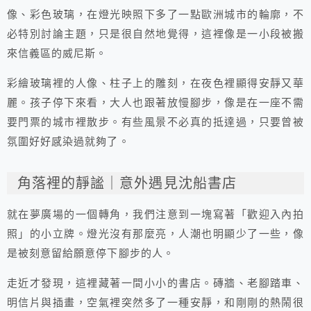
像、彩色玻璃，在燈光映照下多了一點歐洲城市的輪廓，不
必特別討論主題，只是很自然地覺得，這裡像是一小段被搬
來信義區的威尼斯。
彩繪玻璃裡的人像、柱子上的雕刻，在夜色裡顯得安靜又華
麗。孩子停下來看，大人也跟著放慢腳步，像是在一座不需
要門票的城市裡散步。有些風景不必真的抵達過，只要曾被
氛圍好好感染過就夠了。
角落裡的靜謐｜意外遇見沈船書店
就在夢廣場的一個轉角，我們注意到一塊寫著「歡迎入內拍
照」的小立牌。燈光沒有那麼亮，人潮也明顯少了一些，像
是被刻意留給願意停下腳步的人。
走近才發現，這裡藏著一間小小的書店。磚牆、老腳踏車、
明信片與插畫，空氣裡突然多了一種安靜，和剛剛的熱鬧很