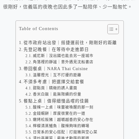
很剛好，信義區的夜晚也因此多了一點陪伴、少一點匆忙。
Table of Contents
從市政府站出發｜搭捷運前往，剛剛好的距離
先登記晚餐｜在等待中走進節日
威尼斯｜沒出國也能去另一座城市
角落裡的靜謐｜意外遇見沈船書店
帶回餐桌｜NARA Thai Cuisine
溫馨燈光｜互不打擾的距離
不須多考慮｜把選擇交給套餐
甜點頁｜精緻的誘人畫面
香米白飯｜能無限續的份量
餐點上桌｜值得細慢品嚐的佳餚
酸辣一上桌｜味蕾被喚醒的那一刻
金錢蝦餅｜厚度很實在的一道
嫩烤松阪豬｜越嚼越香的安心存在
檸檬清蒸鱸魚｜酸辣夠味的轉場
日常系的安心搭配｜打拋豬與空心菜
清炒高麗菜｜最後才動筷的那道