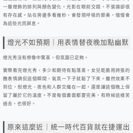
一層燈飾的排列與顏色變化。光影在眼前交錯，不張揚卻很
有存在感。站在旁邊多看幾秒，會發現呼吸的節奏，慢慢會
為這些光而屏息。
燈光不如預期｜用表情替夜晚加點幽默
燈光秀沒有想像中驚喜，但氛圍已足夠。
實際看完燈光秀、多少和期待有點落差。女兒乾脆用誇張的
醜表情調侃這個瞬間，氣氛一下子就鬆了下來。雖然效果不
到位，但燈光、夜色和人群交織在一起，還是讓這個晚上保
留了屬於它的溫度。不是每個畫面都要完美，有時候這樣笑
過去，也很好。
原來這麼近｜統一時代百貨就在捷運出