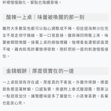
杯裡慢慢融化，餐點也陸續登場。
酸辣一上桌｜味蕾被喚醒的那一刻
雖然大多數菜色都可以貼心調整成不辣，但這道海鮮沙拉完
全不是走保守路線，第一口很直接，酸與辣同時衝上來，味
蕾被瞬間喚醒。接著上桌的綠咖哩雞，咖哩香氣濃郁卻溫潤
不嗆，雞肉和馬鈴薯燉得很軟，剛好把前一道的刺激慢慢接
住。
金錢蝦餅｜厚度很實在的一道
一上桌就很有存在感，厚度真的不客氣。外層炸得酥，裡面
是魚漿混著鮮蝦，口感紮實，旁邊附上泰式酸甜醬，簡單沾
一點就很加分，讓整體味道多了層變化，小孩會喜歡，長輩
也能安心夾。