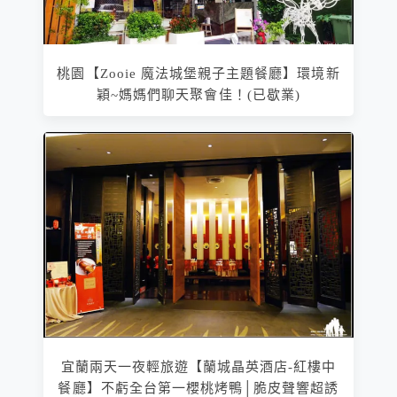
桃園【Zooie 魔法城堡親子主題餐廳】環境新
穎~媽媽們聊天聚會佳！(已歇業)
宜蘭兩天一夜輕旅遊【蘭城晶英酒店-紅樓中
餐廳】不虧全台第一櫻桃烤鴨│脆皮聲響超誘