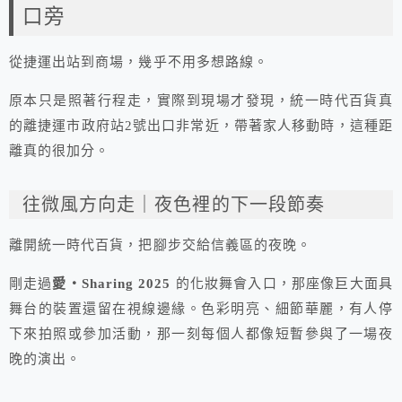
口旁
從捷運出站到商場，幾乎不用多想路線。
原本只是照著行程走，實際到現場才發現，統一時代百貨真
的離捷運市政府站2號出口非常近，帶著家人移動時，這種距
離真的很加分。
往微風方向走｜夜色裡的下一段節奏
離開統一時代百貨，把腳步交給信義區的夜晚。
剛走過
愛・Sharing 2025
的化妝舞會入口，那座像巨大面具
舞台的裝置還留在視線邊緣。色彩明亮、細節華麗，有人停
下來拍照或參加活動，那一刻每個人都像短暫參與了一場夜
晚的演出。