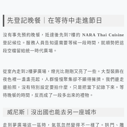
先登記晚餐｜在等待中走進節日
沒有事先預約晚餐，抵達後先到7樓的
NARA Thai Cuisine
登記候位。服務人員告知還需要等候一段時間，就順勢把這
段空檔留給統一時代廣場。
從室內走到2樓夢廣場，燈光比剛剛又亮了一些。大型裝飾在
夜色裡一盞盞亮起，人群慢慢聚集卻不顯得擁擠。我們邊走
邊拍照，沒有特別設定要拍什麼，只是把當下記錄下來。等
待晚餐的時間，反而成了一段多出來的禮物。
威尼斯｜沒出國也能去另一座城市
走到夢廣場這一區時，氣氛忽然變得不一樣了。拱門、雕