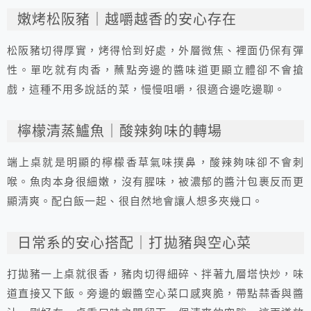
嫩烤松阪豬｜越嚼越香的安心存在
松阪豬切得厚實，烤得恰到好處，外層微焦、裡面仍保有彈
性。單吃就有肉香，蘸點旁邊的醬味道更顯立體卻不會搶
戲，這種不用多說話的菜，慢慢咀嚼，很適合邊吃邊聊。
檸檬清蒸鱸魚｜酸辣夠味的轉場
端上桌就是明顯的檸檬香草氣味撲鼻，酸辣夠味卻不會刺
喉。魚肉本身很細嫩，沒有腥味，被濃郁的醬汁包裹反而更
顯清爽。配白飯一起、很自然地會讓人想多夾幾口。
日常系的安心搭配｜打拋豬與空心菜
打拋豬一上桌就很香，豬肉切得細碎、拌著九層塔快炒，味
道直接又下飯。旁邊的蝦醬空心菜口感爽脆，帶點蒜香與醬