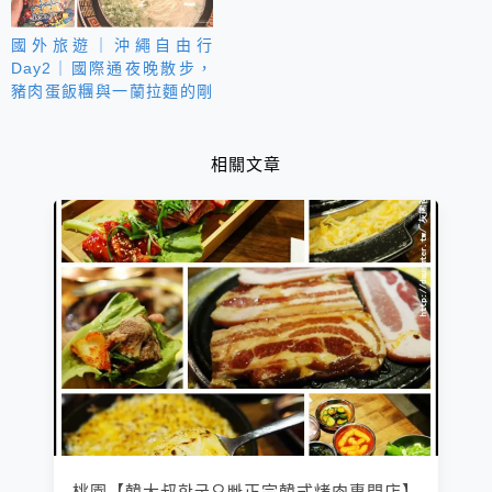
國外旅遊｜沖繩自由行
Day2｜國際通夜晚散步，
豬肉蛋飯糰與一蘭拉麵的剛
剛好收尾
相關文章
桃園【韓大叔한국오빠正宗韓式烤肉專門店】