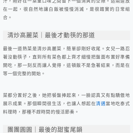
汁，剛好在一桌重口味之間留下一個清爽的空隙。這兩道放
在一起，很自然地讓白飯被慢慢消滅，是很踏實的日常組
合。
清炒高麗菜｜最後才動筷的那道
最後一道熱菜是清炒高麗菜，簡單卻剛好收尾。女兒一路忍
著沒動筷子，直到所有菜色都上齊才細慢把盤面布置好準備
開吃，那一刻反而讓人覺得，這頓飯不是急著結束，而是在
等一個完整的開始。
菜都分置好之後，她把餐盤捧起來，一臉認真又有點驕傲地
展示成果。那個瞬間很生活，也讓人想起在
清邁
當地吃泰式
料理時，那種不趕時間的慢活節奏。
團團圓圓｜最後的甜蜜尾韻