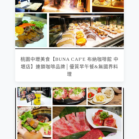
桃園中壢美食【BUNA CAF'E 布納咖啡館 中
壢店】連鎖咖啡品牌│優質早午餐&無國界料
理