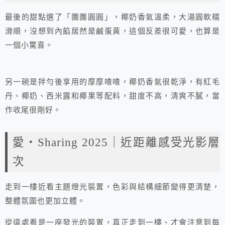
最後的甜點選了「團團圓圓」，椰奶香氣溫柔，大湯圓軟糯
滑順，沒想到內餡居然是鹹蛋黃，這個反差很可愛，也算是
一個小驚喜。
另一碗是拌勻後享用的摩摩喳喳，椰奶香氣很乾淨，有紅毛
丹、椰奶、西米露和椰果等配料，甜度不高，清爽不膩，當
作收尾很剛好。
愛・Sharing 2025｜近距離感受光影層
次
走到一樓近看主題燈光裝置，色彩與結構細節變得更清楚，
整體氛圍也更加立體。
從遠處看是一座發光的裝置，真正走到一樓、才會注意到每