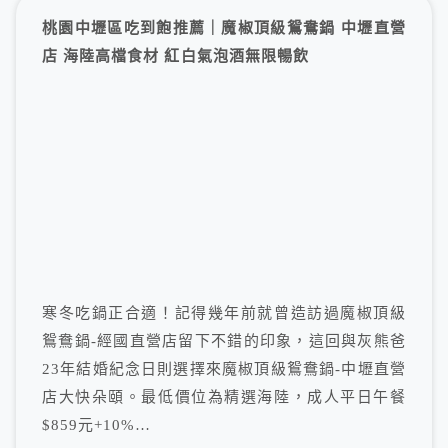
桃園中壢區吃到飽推薦｜魔椒頂級鴛鴦鍋 中壢直營
店 海陸高檔食材 紅白氣泡酒無限暢飲
寒冬吃鍋正合適！記得幾年前就曾造訪過魔椒頂級
鴛鴦鍋-經國直營店留下不錯的印象，這回與灰熊爸
23年結婚紀念日則選擇來魔椒頂級鴛鴦鍋-中壢直營
店大快朵頤。最低價位為精選海陸，成人平日午餐
$859元+10%…