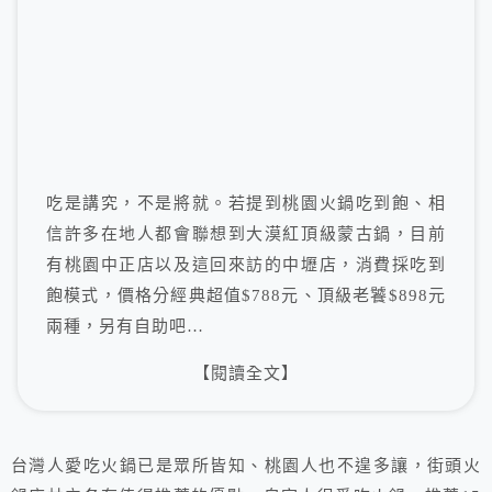
吃是講究，不是將就。若提到桃園火鍋吃到飽、相
信許多在地人都會聯想到大漠紅頂級蒙古鍋，目前
有桃園中正店以及這回來訪的中壢店，消費採吃到
飽模式，價格分經典超值$788元、頂級老饕$898元
兩種，另有自助吧…
【閱讀全文】
台灣人愛吃火鍋已是眾所皆知、桃園人也不遑多讓，街頭火