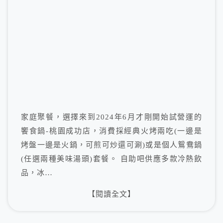
家庭聚餐，選擇來到2024年6月才剛開始試營運的
饗食鍋-桃園成功店，消費採經典火烤兩吃(一邊是
烤盤一邊是火鍋，可煎可炒還可涮)或是個人鴛鴦鍋
(任選兩種美味湯頭)套餐。 自助吧供應多款冷熱飲
品，冰…
【閱讀全文】