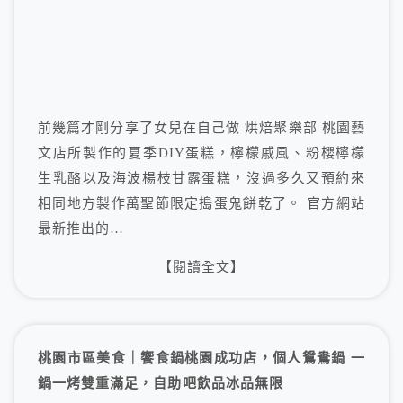
前幾篇才剛分享了女兒在自己做 烘焙聚樂部 桃園藝
文店所製作的夏季DIY蛋糕，檸檬戚風、粉櫻檸檬
生乳酪以及海波楊枝甘露蛋糕，沒過多久又預約來
相同地方製作萬聖節限定搗蛋鬼餅乾了。 官方網站
最新推出的…
【閱讀全文】
桃園市區美食｜饗食鍋桃園成功店，個人鴛鴦鍋 一
鍋一烤雙重滿足，自助吧飲品冰品無限