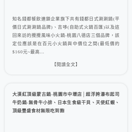
知名錢都餐飲連鎖企業旗下共有錢都日式涮涮鍋(平
價日式涮涮鍋品牌)、吉哆(自助式火鍋百匯)以及這
回來訪的攪攪風味小火鍋-桃園八德店三個品牌，該
定位應該是在百元小火鍋與中價位之間(最低價的
$160元~最高…
【閱讀全文】
大漠紅頂級蒙古鍋-桃園市中壢店│超浮誇瀑布起司
牛奶鍋-無骨牛小排、日本生食級干貝、天使紅蝦、
頂級豐盛食材無限吃到飽