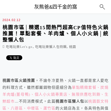
top-menu
灰熊爸&四千金的窩
2024.02.12
桃園市區│精選15間熱門超高CP值特色火鍋
推薦！單點套餐、羊肉爐、個人小火鍋│統
整懶人包
,
,
吃喝玩樂Let's go
吃喝玩樂懶人包特輯
桃園
桃園市區火鍋推薦
。不論冬冷夏熱、火鍋一直都是家人愛吃
的料理方式，雖然都屬鍋物但還細分為
單點精緻套餐、炭燒
羊肉爐(薑母鴨)、個人小火鍋專賣店、無限供應吃到飽、生
鮮超市
…不同消費模式。此篇
桃園市區懶人包
以
桃園藝文特
區、八德區、中壢區、蘆竹區
的火鍋店為主，各具特色與值