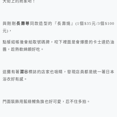
大街上的商家吧！
與剛剛
長壽尊
同款造型的『長壽燒』(1個$35元/3個$100
元)，
點餐結帳後會給取號碼牌，咬下裡面是會爆漿的卡士達奶油
醬，趁熱軟綿頗好吃。
這攤有著
澀谷
標誌的店家也吸睛，發現店員都是統一著日本
浴衣好有感。
門面裝飾用藍綠鯉魚旗也好可愛，忍不住多拍。