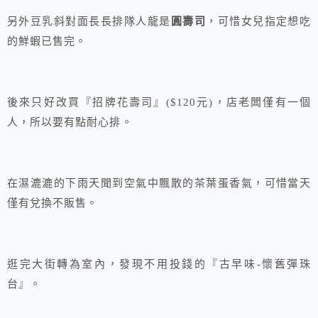
另外豆乳斜對面長長排隊人龍是
圓壽司
，可惜女兒指定想吃
的鮮蝦已售完。
後來只好改買『招牌花壽司』($120元)，店老闆僅有一個
人，所以要有點耐心排。
在濕漉漉的下雨天聞到空氣中飄散的茶葉蛋香氣，可惜當天
僅有兌換不販售。
逛完大街轉為室內，發現不用投錢的『古早味-懷舊彈珠
台』。