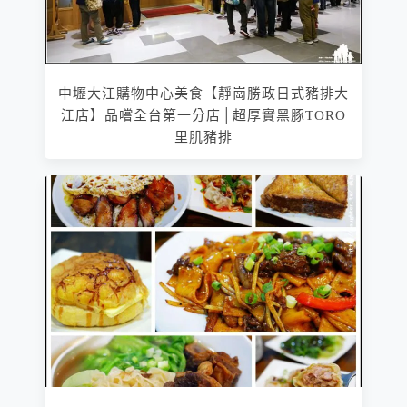
中壢大江購物中心美食【靜崗勝政日式豬排大
江店】品嚐全台第一分店│超厚實黑豚TORO
里肌豬排