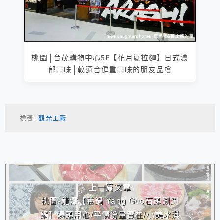
桃園│台茂購物中心5F【花月嵐拉麵】日式濃
郁口味│較適合偏重口味的朋友品嚐
標籤:
觀光工廠
相連文章
上一篇文章
桃園-龍潭【養鍋 Yang Guo石頭涮涮
鍋】湯頭用心/平價份量實在/小美冰淇