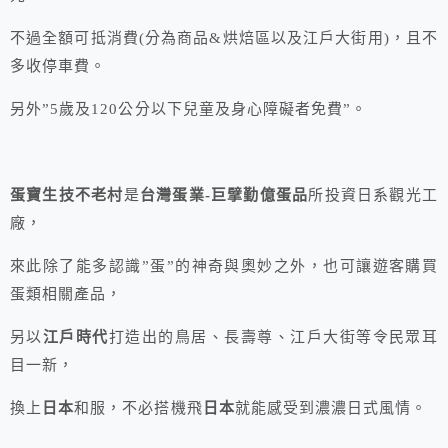
不過全額可抵消費(分為商品&烘焙區以及江戶大街用)，且不
多收停車費。
另外”5歲及120公分以下兒童及身心障礙者免費”。
蛋寶生技不老村
是
台灣蛋業-巨擘勤億蛋品
所投資日系觀光工
廠，
來此除了能多認識”蛋”的神奇與奧妙之外，也可讓遊客購買
蛋類相關產品，
另以
江戶時代
打造出的鳥居、長壽尊、江戶大街等令民眾耳
目一新，
換上
日本
和服，不必搭機飛
日本
就能感受到濃濃日式風情。