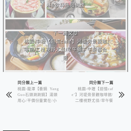
淋&飲料無限供應
下一篇文章
桃園-中壢【迴憶cafe'】河堤旁景觀咖
啡館/二樓視野尤佳/早午餐下午茶都合
適
同分類上一篇
同分類下一篇
桃園-龍潭【養鍋 Yang
桃園-中壢【迴憶caf
Guo石頭涮涮鍋】湯頭
e’】河堤旁景觀咖啡館/
用心/平價份量實在/小
二樓視野尤佳/早午餐
美冰淇淋&飲料無限供
下午茶都合適
應