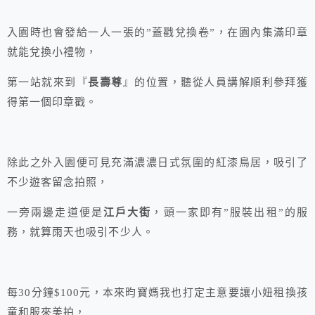
入園時也會發給一人一張的”蓋戳兌換卷”，在園內集滿印章
就能兌換小禮物，
第一站就來到『
長壽尊
』的位置，聽從人員講解順利參拜獲
得第一個印章戳。
除此之外入園便可見充滿濃濃日式氛圍的紅漆鳥居，吸引了
不少遊客留念拍照，
一旁兩邊走道便是
江戶大街
，頭一家即有”服裝出租”的服
務，就算雨天也吸引不少人。
每30分鐘$100元，本來昀寶媽我也打定主意要讓小妞租換孩
童和服來美拍，