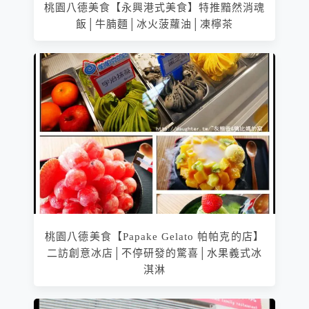
桃園八德美食【永興港式美食】特推黯然消魂
飯│牛腩麵│冰火菠蘿油│凍檸茶
桃園八德美食【Papake Gelato 帕帕克的店】
二訪創意冰店│不停研發的驚喜│水果義式冰
淇淋