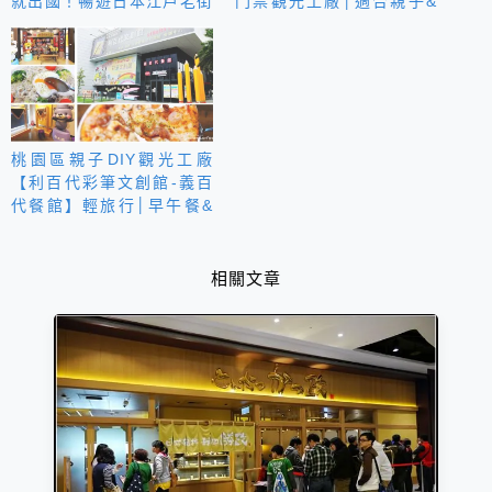
就出國！暢遊日本江戶老街
門票觀光工廠│適合親子&
城下町
體驗製梅DIY知識之旅
桃園區親子DIY觀光工廠
【利百代彩筆文創館-義百
代餐館】輕旅行│早午餐&
義式料理│不限平假日自取
大優惠&現金8折/信用卡85
折
相關文章