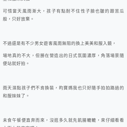
可惜當天風雨漸大，孩子有點耐不住性子臉也皺的跟苦瓜
般，只好放棄。
不過還是有不少男女遊客風雨無阻的換上美美和服入鏡，
場地真的不大，但勝在營造出的日式氛圍濃厚，角落場景隨
便站就好拍。
雨天濕黏孩子們不肯換裝，昀寶媽我也只好隨手拍拍路過的
和服妹妹了。
未食午餐便直奔而來，沒逛多久就先飢腸轆轆，來仔細看看