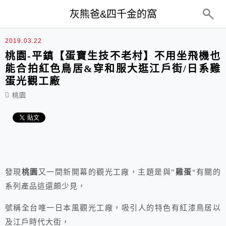
top-menu
灰熊爸&四千金的窩
2019.03.22
桃園-平鎮【蛋寶生技不老村】不用坐飛機也
能合拍紅色鳥居&穿和服大逛江戶街/日系雞
蛋光觀工廠
桃園
發現
桃園
又一間新開幕的觀光工廠，主題是與”
雞蛋
“有關的
系列產品這還頗少見，
號稱全台唯一日本風觀光工廠，吸引人的特色有紅漆鳥居以
及江戶時代大街，