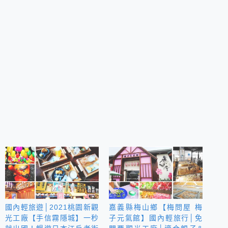
國內輕旅遊│2021桃園新觀
嘉義縣梅山鄉【梅問屋 梅
光工廠【手信霧隱城】一秒
子元氣館】國內輕旅行│免