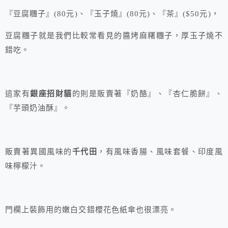
『豆腐糰子』(80元)、『玉子燒』(80元)、『茶』($50元)，
豆腐糰子就是我們比較常看見的醬烤麻糬糰子，厚玉子燒不
錯吃。
這家有
銀座招財貓
的則是販賣著『奶酪』、『杏仁脆餅』、
『芋頭奶油酥』。
販賣著異國風味的
千代田
，有風味香腸、風味套餐、印度風
味檸檬汁。
門欄上裝飾用的嫩白交錯櫻花色紙傘也很漂亮。