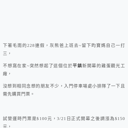
下著毛雨的228連假，灰熊爸上班去~留下昀寶媽自己一打
三，
不想窩在家~突然想起了這個位於
平鎮
新開幕的雞蛋觀光工
廠，
沒想到相同念想的朋友不少，入門停車場處小排隊了一下且
需先購買門票。
試營運時門票是$100元，3/21日正式開幕之後調漲為$150
元，