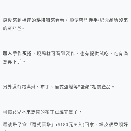
最後來到相連的
烘培吧
來看看，順便帶些伴手/紀念品給沒來
的灰熊爸~
職人手作蛋捲
，現場就可看到製作，也有提供試吃，吃有滿
意再下手。
另外還有霜淇淋、布丁、葡式蛋塔等”蛋類”相關產品。
可惜女兒本來想買的布丁已經完售了，
最後帶了盒『葡式蛋塔』($180元/6入)回家，塔皮很香頗好