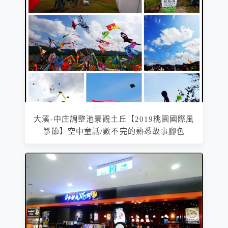
大溪-中庄調整池景觀土丘【2019桃園國際風
箏節】空中童話/數不完的熟悉故事腳色