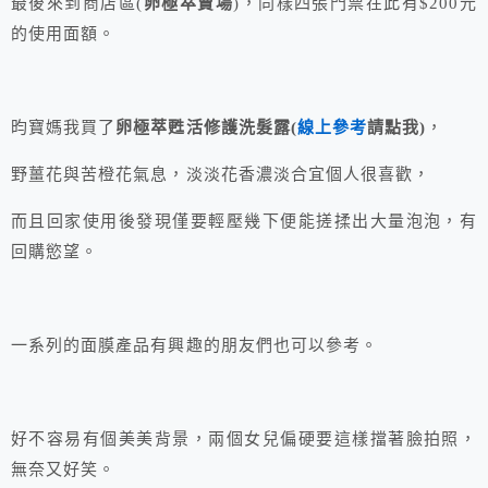
最後來到商店區(
卵極萃賣場
)，同樣四張門票在此有$200元
的使用面額。
昀寶媽我買了
卵極萃甦活修護洗髮露(
線上參考
請點我)
，
野薑花與苦橙花氣息，淡淡花香濃淡合宜個人很喜歡，
而且回家使用後發現僅要輕壓幾下便能搓揉出大量泡泡，有
回購慾望。
一系列的面膜產品有興趣的朋友們也可以參考。
好不容易有個美美背景，兩個女兒偏硬要這樣擋著臉拍照，
無奈又好笑。