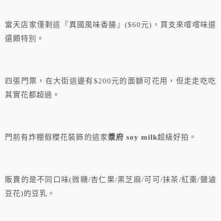
當天店家僅剩這『異國風味香腸』($60元)，買支來嚐嚐味道
還頗特別。
四張門票，在大街這邊有$200元的面額可花用，但走走吃吃
其實花都超過。
門前有炸棚假櫻花裝飾的這家
漿府 soy milk
超級好拍。
販賣的是不同口味(微糖/杏仁果/黑芝麻/可可/抹茶/紅棗/鹽滷
豆花)的豆乳。