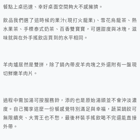
餐點上桌迅速、幸好桌面空間夠大不感擁擠。
飲品我們選了這時候的果汁(現打火龍果)、雪花烏龍茶、熱
水果茶、手標泰式奶茶、百香雙寶寶，可選甜度與冰塊，滋
味就與在外手搖飲店買到的水平相同。
羊肉爐居然是雙拼，除了鍋內帶皮羊肉塊之外還附有一盤現
切鮮嫩羊肉片。
過程中需加湯可按服務鈴，添的也是原始湯頭並不會沖淡濃
度。自己獨享這麼一份餐感覺特別滿足與幸福，蔬菜鍋餃可
無限續夾、大胃王也不愁，最後杯裝手搖飲喝不完還能直接
外帶。