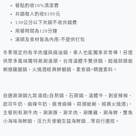
餐點酌收10%清潔費
共鍋每人酌收$199元
130公分以下共鍋不收共鍋費
用餐時間為120分鐘
湯頭及食材皆為內用/不提供打包
冬季限定的有羊肉爐與麻油鍋，單人也能獨享非常棒！另提
供眾多風味獨特涮涮湯頭，台灣溫體牛雙拼鍋、超級蒜頭蛤
蜊燉雞腿鍋、火燒酒經典鮮蝦鍋、素食鍋+精選素料。
自選涮涮鍋九款湯底(自熬鍋、石頭鍋、溫體牛、剝皮辣椒、
起司牛奶、麻辣牛奶、豚骨麻辣、蒜頭蛤蜊、經典火燒酒)，
主餐則有涮牛肉、涮涮豚、涮羊肉、涮嫩雞、涮海鮮，雙魚
小海味海鮮鍋、活力天使蝦生猛海鮮鍋…等自行選搭。