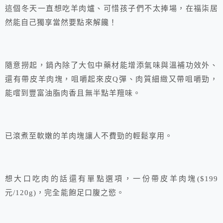
這個冬天一直想吃羊肉爐、可惜孩子們不太捧場，在福柒居
然能自己獨享當然要點來解饞！
隨意撈起，鍋內除了大包中藥材能增添氣味與溫補功效外、
還有帶皮羊肉塊，咀嚼起來皮Q彈、肉質細緻又帶咀嚼勁，
能嚐到豐富油脂肉香且無半點羊羶味。
已滾煮至軟嫩的羊肉塊讓人不費勁的輕鬆享用。
想大口吃肉的話還有單點選項，一份帶皮羊肉塊($199
元/120g)，完全能飽足口腹之慾。