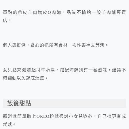
單點的帶皮羊肉塊皮Q肉嫩，品質不輸給一般羊肉爐專賣
店。
個人鍋挺深，貪心的把所有食材一次性丟進去等滾。
女兒點來濃濃起司牛奶湯，搭配海鮮別有一番滋味，建議不
時翻動以免鍋底燒焦。
飯後甜點
霜淇淋簡單撒上OREO粉就很討小女兒歡心，自己擠更有成
就感。