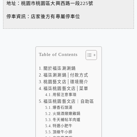
地址：桃園市桃園區大興西路一段225號
停車資訊：店家後方有專屬停車位
Table of Contents
關於福柒涮涮鍋
福柒涮涮鍋│付款方式
桃園藝文店│環境簡介
福柒桃園藝文店│菜單
用餐注意事項
福柒桃園藝文店｜自助區
爆香石頭湯
火燒酒燉嫩雞鍋
冬天補帖羊肉爐
特選小肥牛
頂級牛小排