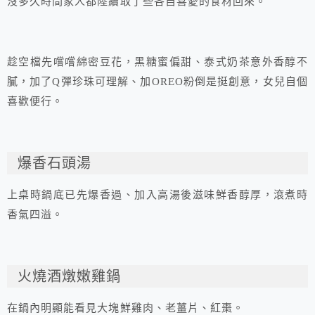
沒多久時間家人都陸續取了些各自喜愛的食材回來。
趁空檔先嚐嚐綿密豆花，黑糖蜜偏甜、泰式奶茶意外香醇不
膩，加了Q彈珍珠可理解、加OREO粉倒是挺創意，女兒自個
喜歡便行。
爆香石頭湯
上桌時鍋底已先爆香過、加入高湯後滋味鮮香醇厚，滾煮時
香氣四溢。
火燒酒燉嫩雞鍋
在鍋內明顯能看見大塊鮮雞肉、老薑片、紅棗。