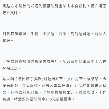
倒點方才剩餘的米酒入鍋更能引出羊肉本身鮮甜，提升湯頭
醇香風味。
附餐有鮮雞蛋、冬粉、王子麵、白飯、烏龍麵可選，隨個人
喜好。
手搖飲封膜採用懷舊復古風設計，配合新年到來還附上吉祥
祝福話語。
點火鍋主餐附贈手搖飲(阿薩姆紅茶、文山青茶、福柒茶、雪
花烏龍茶、茉香綠茶、可樂及雪碧任選)，可免費加珍珠及椰
果，外帶飲料享85折。若想更換鮮榨果汁、義式咖啡、手作
特調、啤酒類的話則可享$40元折抵優惠。