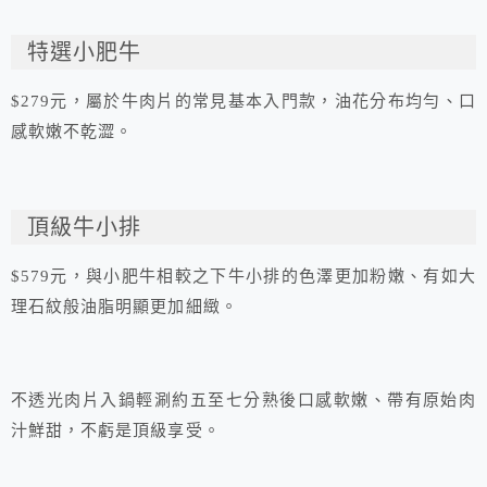
特選小肥牛
$279元，屬於牛肉片的常見基本入門款，油花分布均勻、口
感軟嫩不乾澀。
頂級牛小排
$579元，與小肥牛相較之下牛小排的色澤更加粉嫩、有如大
理石紋般油脂明顯更加細緻。
不透光肉片入鍋輕涮約五至七分熟後口感軟嫩、帶有原始肉
汁鮮甜，不虧是頂級享受。