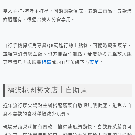
雙人主打-海陸主打星，可選兩款湯底、五選二肉品、五款海
鮮通通有，很適合雙人分食享用。
自行手機掃桌角專屬QR碼進行線上點餐，可隨時觀看菜單、
並結算消費總金額、也方便臨時加點，若想參考完整放大版
菜單請見店家臉書
相簿
或24H訂位網下方
菜單
。
福柒桃園藝文店｜自助區
近年流行喫火鍋點主餐搭配蔬菜自助吧無限供應，能免去自
身不喜歡的食材種類減少浪費。
現場光蔬菜就擺有四款，捕得速度頗勤快、喜歡野菜蔬食可