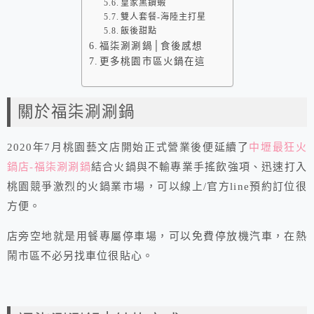
皇家黑鑽蝦
雙人套餐-海陸主打星
飯後甜點
福柒涮涮鍋│食後感想
更多桃園市區火鍋在這
關於福柒涮涮鍋
2020年7月桃園藝文店開始正式營業後便延續了
中壢最狂火
鍋店-福柒涮涮鍋
結合火鍋與不輸專業手搖飲強項、迅速打入
桃園競爭激烈的火鍋業市場，可以線上/官方line預約訂位很
方便。
店旁空地就是用餐專屬停車場，可以免費停放機汽車，在熱
鬧市區不必另找車位很貼心。