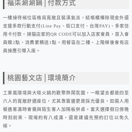
福柒涮涮鍋│付款方式
一樓接待候位區格局寬敞且裝潢氣派，結帳櫃檯除現金外還
支援多款行動支付(Line Pay、街口支付、台灣PAY)、多家信
用卡付款，掃描店家的QR CODE可以加入店家會員，首入會
員贈2點、消費累積送1點。用餐區在二樓、上階梯後會有店
員接應引導入座。
桃園藝文店│環境簡介
工業風環境與大啖火鍋的歡聚熱鬧氛圍，一眼望去都是四至
六人的寬敞舒適座位，尤其靠窗邊更是採光優良，如兩人用
餐遇客滿時會需與陌生客人加隔板併桌。當天選擇假日傍晚
時刻前來、現場約有八成滿，還是建議先預約訂位以免久
候。