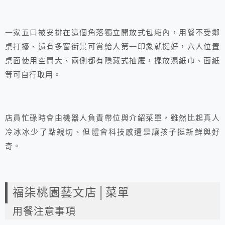
一家五口被安排在這個角落獨立開放式包廂內，用餐不受鄰
桌打擾、還有多窗街景可賞給人第一印象就挺好，六人位置
桌面使用空間大、兩側都有隱藏式抽屜，擺放濕紙巾、面紙
等可自行取用。
店員忙碌時會由機器人負責帶位與介紹菜單，雖然比起真人
冷冰冰少了點親切、但體會科技感還是讓孩子挺新鮮與好
奇。
福柒桃園藝文店│菜單
用餐注意事項