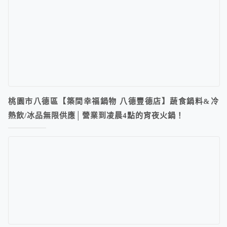
桃園市八德區【築間幸福鍋物 八德豐德店】蔬食鍋料&冷
熱飲/冰品無限供應│營業到凌晨4點的宵夜火鍋！