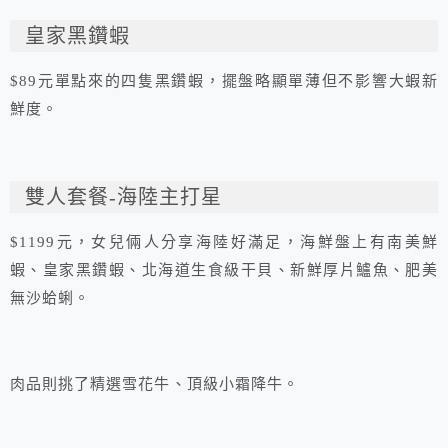
皇家黑鑽蝦
$89元單點來的四隻黑鑽蝦，擺盤略顯單薄但不影響大蝦新
鮮度。
雙人套餐-海陸主打星
$1199元，女兒倆人分享海陸好滿足，海鮮盤上有南美鮮
蝦、皇家黑鑽蝦、北海道生食級干貝、新鮮厚片鱸魚、肥美
無沙蛤蜊。
肉品則挑了精選雪花牛、頂級小霜降牛。