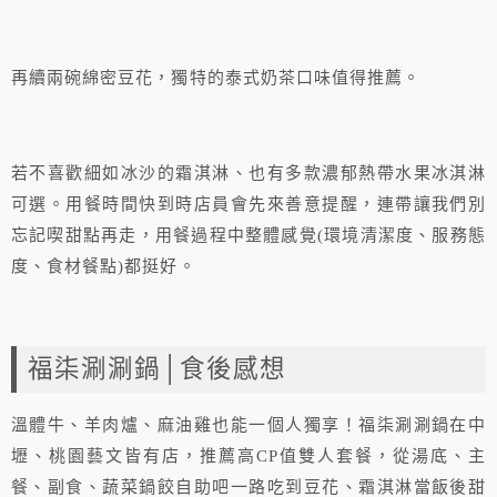
再續兩碗綿密豆花，獨特的泰式奶茶口味值得推薦。
若不喜歡細如冰沙的霜淇淋、也有多款濃郁熱帶水果冰淇淋
可選。用餐時間快到時店員會先來善意提醒，連帶讓我們別
忘記喫甜點再走，用餐過程中整體感覺(環境清潔度、服務態
度、食材餐點)都挺好。
福柒涮涮鍋│食後感想
溫體牛、羊肉爐、麻油雞也能一個人獨享！福柒涮涮鍋在中
壢、桃園藝文皆有店，推薦高CP值雙人套餐，從湯底、主
餐、副食、蔬菜鍋餃自助吧一路吃到豆花、霜淇淋當飯後甜