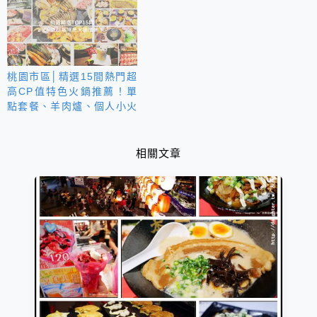
桃園市區│精選15間熱門超
高CP值特色火鍋推薦！單
點套餐、羊肉爐、個人小火
鍋│統整懶人包
相關文章