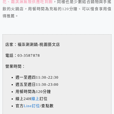
花、霜淇淋無限供應吃到飽
，同樣也是少數結合鍋物與手搖
飲的火鍋店，用餐時間為充裕的120分鐘、可以慢食享用值
得推薦。
店家：福柒涮涮鍋-桃園藝文店
電話：03-3587878
營業時間：
週一至週四11:30-22:30
週五至週日11:30-23:00
用餐時間為120分鐘
線上24H
線上
訂位
官方
Line訂位
/查點數