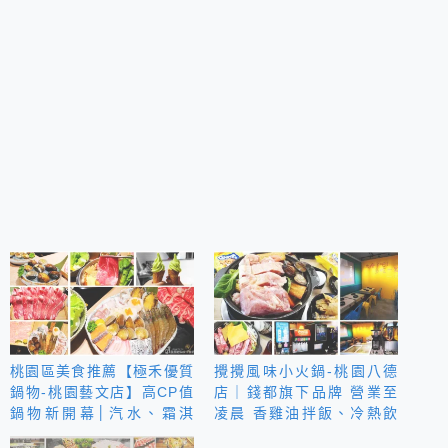
桃園區美食推薦【極禾優質
攪攪風味小火鍋-桃園八德
鍋物-桃園藝文店】高CP值
店｜錢都旗下品牌 營業至
鍋物新開幕│汽水、霜淇
凌晨 香雞油拌飯、冷熱飲
淋、冰沙無限供應
品 霜淇淋無限