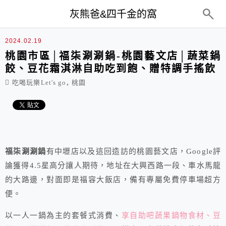
top-menu
灰熊爸&四千金的窩
2024.02.19
桃園市區│福柒涮涮鍋-桃園藝文店│蔬菜鍋
餃、豆花霜淇淋自助吃到飽、贈特調手搖飲
,
吃喝玩樂Let's go
桃園
福柒涮涮鍋
有中壢店以及這回造訪的桃園藝文店，Google評
論獲得4.5星高分讓人期待，地址在大興西路一段、車水馬龍
的大路邊，對面即是福容大飯店，備有專屬免費停車場超方
便。
以一人一鍋為主的套餐式消費、
享自助吧蔬果鍋物食材、豆