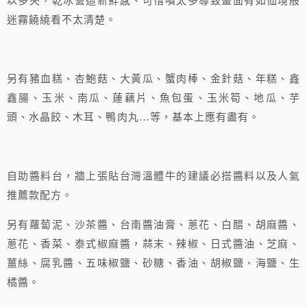
以多夾，乾冰營造新鮮感、可惜噴太多導致畫面有如仙境般
迷霧饒繞看不太清楚。
另有豬血糕、杏鮑菇、大黃瓜、蟹肉棒、金針菇、年糕、鑫
鑫腸、玉米、南瓜、蓮藕片、魚包蛋、玉米筍、地瓜、芋
頭、水晶餃、木耳、鴨肉丸…等，基本上應有盡有。
自助醬料台，牆上張貼台灣溫體牛的建議必搭醬料以及人氣
推薦款配方。
另有蘿蔔泥、沙茶醬、台南醬油膏、蔥花、白醋、胡麻醬、
蔥花、香菜、泰式椒麻醬，蒜末、辣椒、日式醬油、芝麻、
薑絲、腐乳醬、五味椒鹽、砂糖、香油、胡椒鹽、海鹽、生
橘醬。