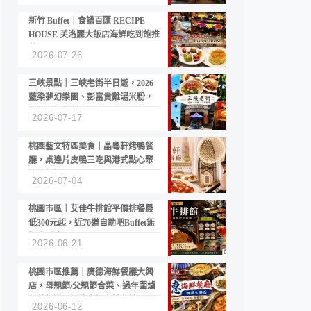
新竹 Buffet｜食譜百匯 RECIPE
HOUSE 芙洛麗大飯店海鮮吃到飽推
薦
2026-07-26
三峽景點｜三峽老街半日遊，2026
藍染夢幻樂園、彭富貴雞湯米粉，
漫遊老街古蹟
2026-07-17
桃園藝文特區美食｜晶粵軒烤鴨餐
廳，桌邊片皮鴨三吃與港式點心聚
餐推薦
2026-07-04
桃園市區｜艾佳牛排館平價排餐最
低300元起，近70道自助吧Buffet無
限吃到飽
2026-06-21
桃園市區推薦｜廣德海鮮餐廳大興
店，母親節/父親節合菜、過年圍爐
年菜首選，招牌白鯧米粉必點
2026-06-12