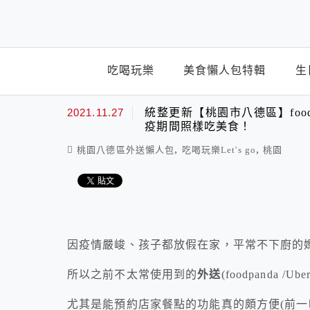
top-menu
吃喝玩樂
美食懶人包特輯
生
2021.11.27
統整更新【桃園市八德區】foodp
疫期間照樣吃美食！
,
,
桃園八德區外送懶人包
吃喝玩樂Let's go
桃園
因疫情嚴峻、孩子都放假在家，平常不下廚的
所以之前不太常使用到的
外送
(foodpanda
尤其是能預約店家餐點的功能真的頗方便(前一