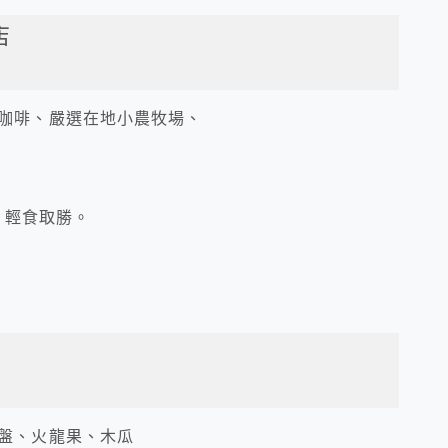
店
咖啡、嚴選在地小農牧場、
、輕食取勝。
盤、火龍果、木瓜