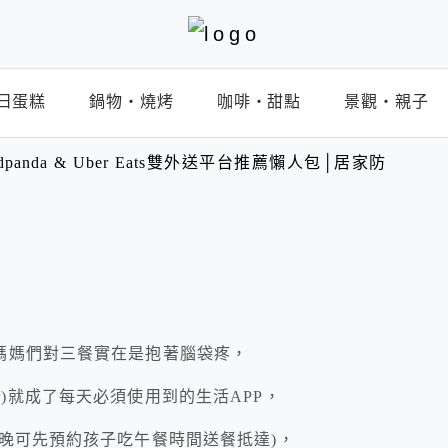
日蛋糕
鍋物‧燒烤
咖啡‧甜點
景觀‧親子
anda & Uber Eats雙外送平台推薦懶人包│居家防
媽媽們對三餐實在是抱著腦袋疼，
 /Uber)就成了每天必須使用到的生活APP，
晚可先預約孩子吃午餐時間送餐抵達)，