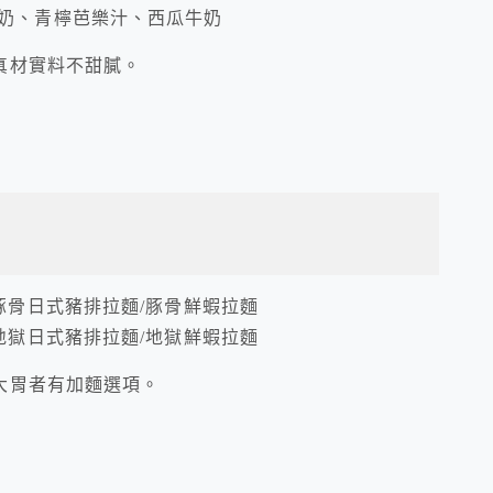
奶、青檸芭樂汁、西瓜牛奶
真材實料不甜膩。
豚骨日式豬排拉麵/豚骨鮮蝦拉麵
地獄日式豬排拉麵/地獄鮮蝦拉麵
大胃者有加麵選項。