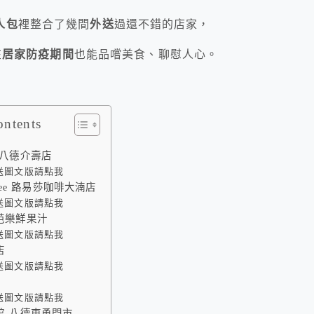
人包
裡整合了幾間
外送
過還不錯的店家，
在
居家防疫期間
也能品嚐美食、聊慰人心。
ontents
-八德介壽店
送圖文版請點我
offee 路易莎咖啡大湳店
送圖文版請點我
芭樂鮮果汁
送圖文版請點我
店
送圖文版請點我
送圖文版請點我
館-八德東勇門市