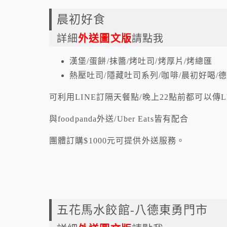
晨初好食
詳細
外送圖文版
請點我
漢堡/蛋餅/抹醬/烤吐司/烤厚片/烤總匯
熱壓吐司/隱藏吐司系列/咖啡/晨初好喝/
可利用LINE訂隔天餐點/晚上22點前都可以傳L
與foodpanda外送/Uber Eats皆有配合
團體訂購$1000元可提供外送服務。
五花馬水餃館-八德東勇門市