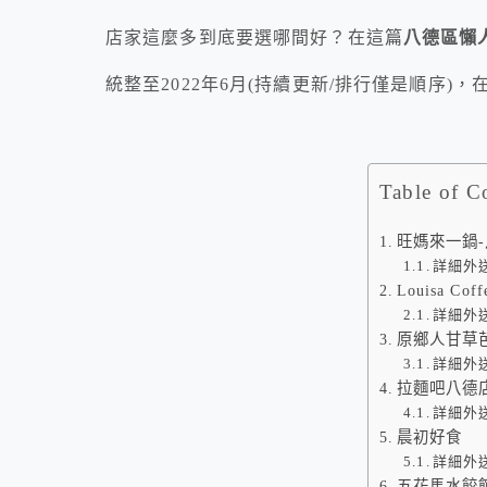
店家這麼多到底要選哪間好？在這篇
八德區
懶
統整至2022年6月(持續更新/排行僅是順序)，
Table of C
旺媽來一鍋
詳細外
Louisa C
詳細外
原鄉人甘草
詳細外
拉麵吧八德
詳細外
晨初好食
詳細外
五花馬水餃