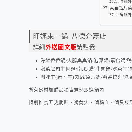
詳細
茶自點八
詳細
旺媽來一鍋-八德介壽店
詳細
外送圖文版
請點我
海鮮香香鍋/大腸臭臭鍋/泡菜鍋/素食鍋/
泡菜起司牛肉鍋/南瓜(濃)牛奶鍋/沙茶牛(
咖哩牛(豬、羊)肉鍋/魚片鍋/海鮮拉麵/泡
所有食材加購品項皆煮熟放進鍋內
特別推薦五更腸旺、燙魷魚、滷鴨血、滷臭豆