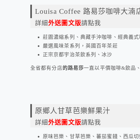
Louisa Coffee 路易莎咖啡大湳
詳細
外送圖文版
請點我
莊園濃縮系列、典藏手沖咖啡、經典義式
嚴選風味茶系列，英國百年茶莊
正宗京都宇治茶飲系列、冰沙
全省都有分店
的路易莎
一直以平價咖啡&飲品
原鄉人甘草芭樂鮮果汁
詳細
外送圖文版
請點我
原味芭樂、甘草芭樂、蕃茄蜜餞、西瓜切