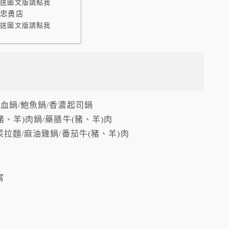
外送圖文版請點我
德忠勇店
外送圖文版請點我
鴨血鍋/鮑魚鍋/香濃起司鍋
豬、羊)肉鍋/藥膳牛(豬、羊)肉
菜拉麵/麻油雞鍋/番茄牛(豬、羊)肉
腐