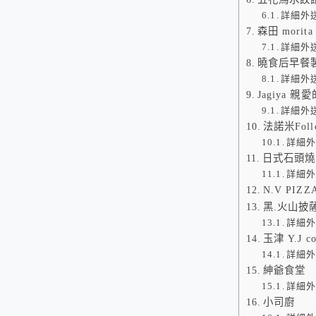
詳細外
森田 morita
詳細外
曉食后早餐
詳細外
Jagiya 
詳細外
法諾米Follo
詳細
日式石頭燒
詳細
N.V PIZZ
黑.火山披
詳細
玉津 Y.J co
詳細
紳爺食堂
詳細
小司廚