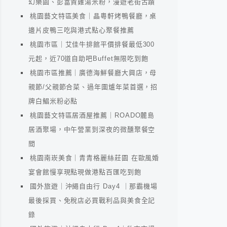
幻樂園、彭富貴雞湯米粉，漫遊老街古蹟
桃園藝文特區美食｜晶粵軒烤鴨餐廳，桌
邊片皮鴨三吃與港式點心聚餐推薦
桃園市區｜艾佳牛排館平價排餐最低300
元起，近70道自助吧Buffet無限吃到飽
桃園市區推薦｜廣德海鮮餐廳大興店，母
親節/父親節合菜、過年圍爐年菜首選，招
牌白鯧米粉必點
桃園藝文特區居酒屋推薦｜ROADO麓島
居酒聚場，中午營業到深夜的微醺聚餐空
間
桃園南崁美食｜青青格麗絲莊園 在歐風婚
宴會館慢享現點現做港點百匯吃到飽
國外旅遊｜沖繩自由行 Day4 ｜那霸機場
最後採買、免稅店必買戰利品與美食全記
錄