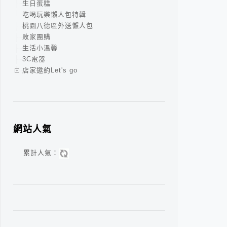
生日蛋糕
吃喝玩樂懶人包特輯
桃園八德區外送懶人包
敗家團購
生活小溫馨
3C電器
店家邀約Let's go
網站人氣
累計人氣：