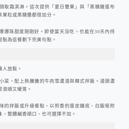
領取霜淇淋。這次提供「夏日雙果」與「黑糖雞蛋布
果果粒或黑糖醬都很加分。
爆爆珠甜度剛剛好。即使當天沒吃，也能在30天內持
甜點為這餐劃下完美句點。
讓人放鬆。
小菜，配上熱騰騰的牛肉雪濃湯與韓式拌飯。湯頭濃
都滑順又暖胃。
味的拌飯或升級餐點，以煎香的蛋皮鋪底、白飯吸附
味，整體鹹香順口、也可選擇不加。