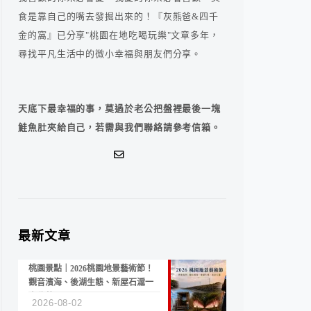
食是靠自己的嘴去發掘出來的！『灰熊爸&四千
金的窩』已分享"桃園在地吃喝玩樂"文章多年，
尋找平凡生活中的微小幸福與朋友們分享。
天底下最幸福的事，莫過於老公把盤裡最後一塊
鮭魚肚夾給自己，若需與我們聯絡請參考信箱。
最新文章
桃園景點｜2026桃園地景藝術節！
觀音濱海、後湖生態、新屋石滬一
次收藏
2026-08-02