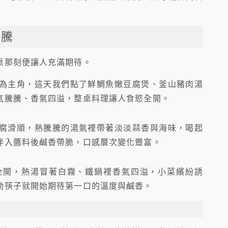
熱騰
桌那刻便讓人充滿期待。
為主角，這天我們點了鮮鯛魚嫩豆腐煲、釜山豬肉湯
氣騰騰、香氣四溢，整桌料理讓人食慾全開。
腐滑順，熱騰騰的湯氣裡帶著淡淡蒜香與海味，喝起
拌入醬料後鹹香帶脆，口感層次變化豐富。
全開，熱湯冒著白霧、鐵鍋裡香氣四溢，小菜繽紛誘
動筷子就開始期待第一口的溫度與鹹香。