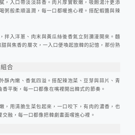
膩，入口帶淡淡蒜香。肉片厚實軟嫩，吸飽湯汁更添
喝粥般柔順溫潤，每一口都暖進心裡。搭配蝦醬與辣
，拌入洋蔥、肉末與黃瓜絲後香氣立刻瀰漫開來。麵
微甜與焦香的層次，一入口便喚起旅韓的記憶，那份熟
美組合
外酥內嫩、香氣四溢。搭配辣泡菜、豆芽與蒜片、青
油香平衡，每一口都像在嘴裡開出韓式的節奏。
嫩，用清脆生菜包起來，一口咬下，有肉的濃香，也
裡交融，每一口都像把韓劇畫面嚐進心裡。