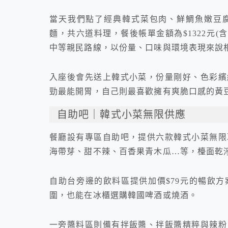
當天我們點了經典韓式菜包肉、鮮鯛魚嫩豆
麵，共六道料理，餐後帳單金額為$1322元(
中等親民路線，以份量、口味與環境表現來說
入座後會先送上韓式小菜，份量剛好、色彩繽
勁最能開胃，自己則最喜歡擁有爽脆口感的黃
自助吧｜韓式小菜無限供應
餐廳設有專區自助吧，提供六款韓式小菜無限
海帶芽、甜不辣、百香果青木瓜…等，檯面乾
自助台旁邊的飲料區提供加價$79元的暢飲
圍，也能在冰櫃選購韓國啤酒或燒酒。
一旁醬料區則備有拌飯醬、拌飯醬精粹與辣粉