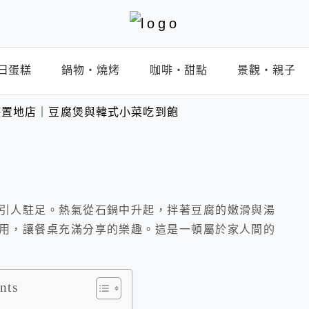
日蛋糕
鍋物‧燒烤
咖啡‧甜點
景觀‧親子
德置地店｜豆腐煲與韓式小菜吃到飽
引人駐足。熱氣從石鍋中升起，拌著豆腐的嫩滑與湯
用，讓餐桌充滿分享的樂趣。這是一頓屬於家人間的
nts