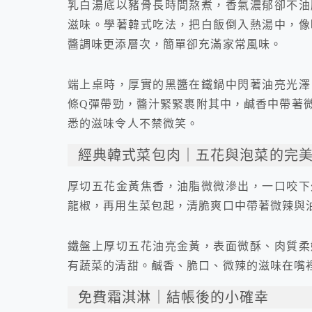
乳白湯底以豬骨長時間熬煮，香氣濃郁卻不油
滋味。學著韓式吃法，把白飯倒入熱湯中，像
醬調味更添層次，簡單卻充滿家常風味。
端上桌時，厚實的黑醬在鐵鍋中閃著油亮光澤
條Q彈帶勁，醬汁緊緊裹附其中，鹹香中帶著
悉的滋味令人不禁微笑。
經典韓式菜包肉｜五花與泡菜的完
厚切五花金黃焦香，油脂微微滲出，一口咬下
龍椒，再用生菜包起，清脆爽口中帶著微辣與
鐵盤上厚切五花油亮金黃，表面微酥、肉質柔
有蔬菜的清甜。鹹香、脆口、微辣的滋味在嘴
免費霜淇淋｜結帳後的小確幸