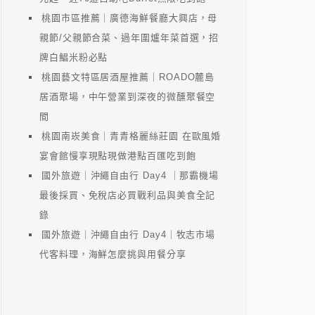
桃園市區推薦｜廣德海鮮餐廳大興店，母
親節/父親節合菜、過年圍爐年菜首選，招
牌白鯧米粉必點
桃園藝文特區居酒屋推薦｜ROADO麓島
居酒聚場，中午營業到深夜的微醺聚餐空
間
桃園南崁美食｜青青格麗絲莊園 在歐風婚
宴會館慢享現點現做港點百匯吃到飽
國外旅遊｜沖繩自由行 Day4 ｜那霸機場
最後採買、免稅店必買戰利品與美食全記
錄
國外旅遊｜沖繩自由行 Day4｜牧志市場
代客料理，海鮮怎麼挑與用餐分享