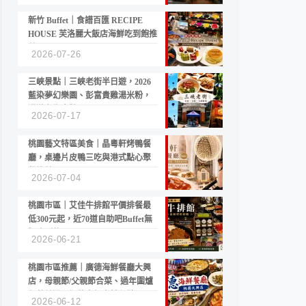
新竹 Buffet｜食譜百匯 RECIPE
HOUSE 芙洛麗大飯店海鮮吃到飽推
薦
2026-07-26
三峽景點｜三峽老街半日遊，2026
藍染夢幻樂園、彭富貴雞湯米粉，
漫遊老街古蹟
2026-07-17
桃園藝文特區美食｜晶粵軒烤鴨餐
廳，桌邊片皮鴨三吃與港式點心聚
餐推薦
2026-07-04
桃園市區｜艾佳牛排館平價排餐最
低300元起，近70道自助吧Buffet無
限吃到飽
2026-06-21
桃園市區推薦｜廣德海鮮餐廳大興
店，母親節/父親節合菜、過年圍爐
年菜首選，招牌白鯧米粉必點
2026-06-12