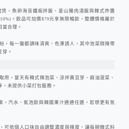
腐煲、魚卵海苔鐵板拌飯、釜山豬肉湯飯與韓式炸醬
含10%)。飲品可加價$79元享無限暢飲，整體價格屬於
相當合理。
紛，每一盤都調味清爽、色澤誘人，其中泡菜微辣帶
豆芽。
取用，當天有韓式辣泡菜、涼拌黃豆芽、麻油菠菜、
淨，未提供小菜打包服務。
方案，汽水、氣泡飲與韓國果汁通通任選，若想更有氛
，可依個人口味自由調整濃度與辣度，讓每碗韓式料