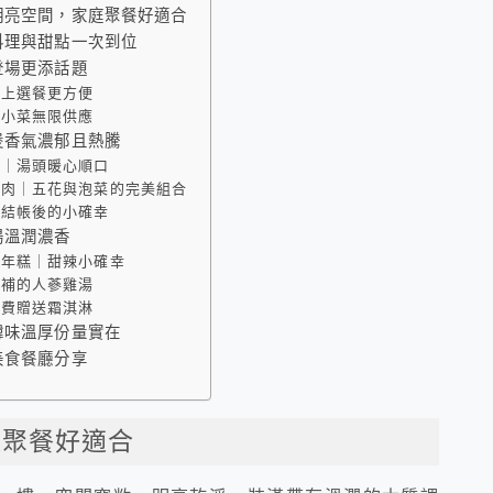
明亮空間，家庭聚餐好適合
料理與甜點一次到位
登場更添話題
線上選餐更方便
式小菜無限供應
煲香氣濃郁且熱騰
飯｜湯頭暖心順口
包肉｜五花與泡菜的完美組合
｜結帳後的小確幸
湯溫潤濃香
雞年糕｜甜辣小確幸
滋補的人蔘雞湯
免費贈送霜淇淋
韓味溫厚份量實在
美食餐廳分享
庭聚餐好適合