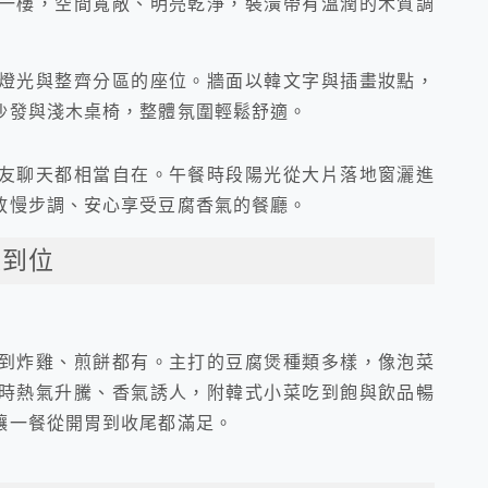
一樓，空間寬敞、明亮乾淨，裝潢帶有溫潤的木質調
燈光與整齊分區的座位。牆面以韓文字與插畫妝點，
沙發與淺木桌椅，整體氛圍輕鬆舒適。
友聊天都相當自在。午餐時段陽光從大片落地窗灑進
放慢步調、安心享受豆腐香氣的餐廳。
次到位
到炸雞、煎餅都有。主打的豆腐煲種類多樣，像泡菜
時熱氣升騰、香氣誘人，附韓式小菜吃到飽與飲品暢
讓一餐從開胃到收尾都滿足。