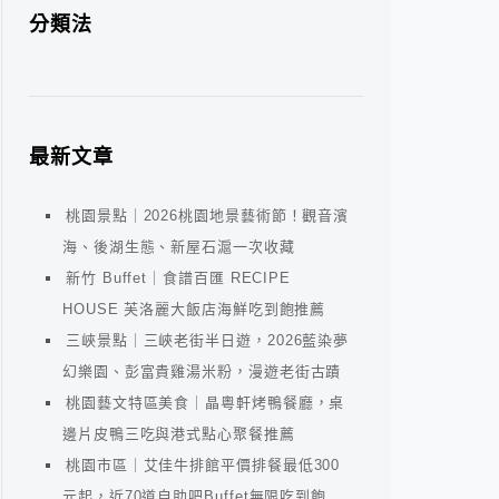
分類法
最新文章
桃園景點｜2026桃園地景藝術節！觀音濱
海、後湖生態、新屋石滬一次收藏
新竹 Buffet｜食譜百匯 RECIPE
HOUSE 芙洛麗大飯店海鮮吃到飽推薦
三峽景點｜三峽老街半日遊，2026藍染夢
幻樂園、彭富貴雞湯米粉，漫遊老街古蹟
桃園藝文特區美食｜晶粵軒烤鴨餐廳，桌
邊片皮鴨三吃與港式點心聚餐推薦
桃園市區｜艾佳牛排館平價排餐最低300
元起，近70道自助吧Buffet無限吃到飽