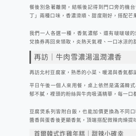
餐後別急著離開，結帳後記得到門口旁的機台
丁」兩種口味，香濃滑順、甜度剛好，搭配芒
我們一人各選一種，香氣濃郁、還有啵啵啵的
兌換券再回來領取，炎熱天氣裡、一口冰涼的
再訪｜牛肉雪濃湯溫潤濃香
再訪北村豆腐家，熟悉的小菜、暖湯與香氣都
平日午後一個人來用餐，桌上依然是滿滿韓式
郁不膩，裡頭的粉絲與牛肉吸滿精華，每一口
豆腐煲系列皆附白飯，也能加價更換為不同口
醬香與蛋香後更顯香氣，頂端搭配微辣肉燥提
首爾韓式炸雞年糕｜甜辣小確幸