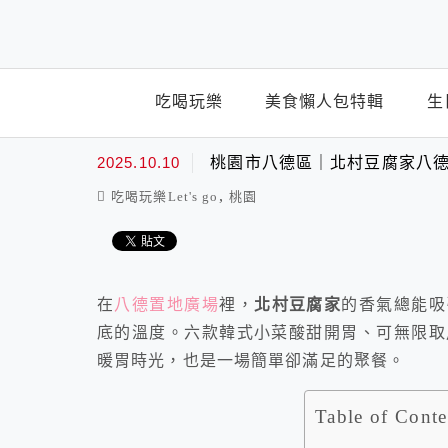
top-menu
吃喝玩樂
美食懶人包特輯
生
2025.10.10
桃園市八德區｜北村豆腐家八
,
吃喝玩樂Let's go
桃園
在
八德置地廣場
裡，
北村豆腐家
的香氣總能吸
底的溫度。六款韓式小菜酸甜開胃、可無限取
暖胃時光，也是一場簡單卻滿足的聚餐。
Table of Conte