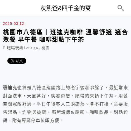
top-menu
灰熊爸&四千金的窩
2025.03.12
桃園市八德區｜班迪克咖啡 溫馨舒適 適合
聚餐 早午餐 咖啡甜點下午茶
,
吃喝玩樂Let's go
桃園
班迪克
也算是八德區建國路上的老字號咖啡館了，最近常來
對面洗車，天氣甚好，突發奇想、順帶的來頓下午茶，用餐
空間寬敞舒適，平日午後客人三兩錯落、各不打擾，主要販
售湯品、炸物與披薩、焗烤燉飯&義麵、咖啡飲品，甜點鬆
餅，附有專屬停車位頗方便。