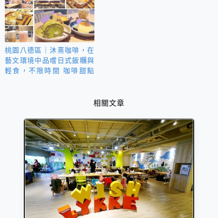
茶│消費$200元&$500元皆
有振興券優惠
桃園八德區｜沐熹咖啡，在
藝文環境中品嚐日式飯糰與
輕食，不限時間 咖啡甜點
下午茶
相關文章