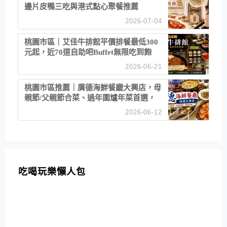
邊片皮鴨三吃與港式點心聚餐推薦
2026-07-04
桃園市區｜艾佳牛排館平價排餐最低300
元起，近70道自助吧Buffet無限吃到飽
2026-06-21
桃園市區推薦｜廣德海鮮餐廳大興店，母
親節/父親節合菜、過年圍爐年菜首選，
招牌白鯧米粉必點
2026-06-12
吃喝玩樂懶人包