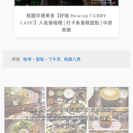
桃園中壢美食【好咖 Howcup CURRY
CAFE'】人氣燒咖哩│打卡系蛋糕甜點│中原
商圈
標籤:
咖啡‧甜點‧下午茶
,
桃園八德
相連文章
上一篇文章
桃園市區｜布納咖啡館藝文店 近桃園藝
文中心 歐風寬敞環境 不限時適合約會
聚餐下午茶