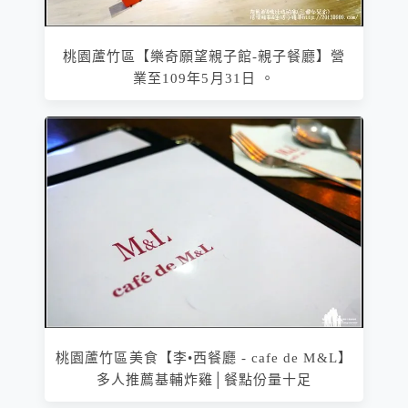
桃園蘆竹區【樂奇願望親子館-親子餐廳】營
業至109年5月31日 。
桃園蘆竹區美食【李•西餐廳 - cafe de M&L】
多人推薦基輔炸雞│餐點份量十足