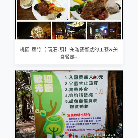
桃園-蘆竹【 玩石.頭】充滿藝術感的工藝&美
食餐廳~