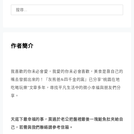
作者簡介
我喜歡的你未必會愛，我愛的你未必會喜歡，美食是靠自己的
嘴去發掘出來的！『灰熊爸&四千金的窩』已分享"桃園在地
吃喝玩樂"文章多年，尋找平凡生活中的微小幸福與朋友們分
享。
天底下最幸福的事，莫過於老公把盤裡最後一塊鮭魚肚夾給自
己，若需與我們聯絡請參考信箱。