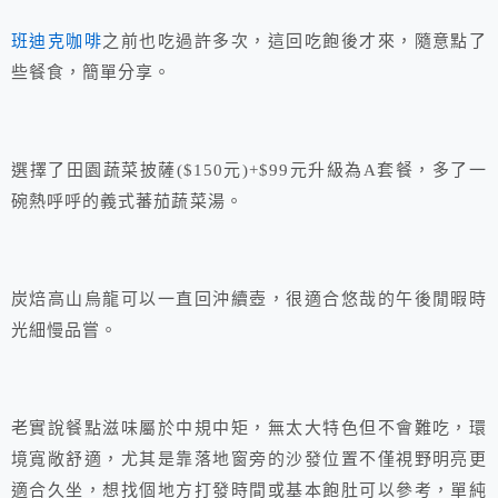
班迪克咖啡
之前也吃過許多次，這回吃飽後才來，隨意點了
些餐食，簡單分享。
選擇了田園蔬菜披薩($150元)+$99元升級為A套餐，多了一
碗熱呼呼的義式蕃茄蔬菜湯。
炭焙高山烏龍可以一直回沖續壺，很適合悠哉的午後閒暇時
光細慢品嘗。
老實說餐點滋味屬於中規中矩，無太大特色但不會難吃，環
境寬敞舒適，尤其是靠落地窗旁的沙發位置不僅視野明亮更
適合久坐，想找個地方打發時間或基本飽肚可以參考，單純