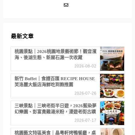
最新文章
桃園景點｜2026桃園地景藝術節！觀音濱
海、後湖生態、新屋石滬一次收藏
2026-08-02
新竹 Buffet｜食譜百匯 RECIPE HOUSE
芙洛麗大飯店海鮮吃到飽推薦
2026-07-26
三峽景點｜三峽老街半日遊，2026藍染夢
幻樂園、彭富貴雞湯米粉，漫遊老街古蹟
2026-07-17
桃園藝文特區美食｜晶粵軒烤鴨餐廳，桌