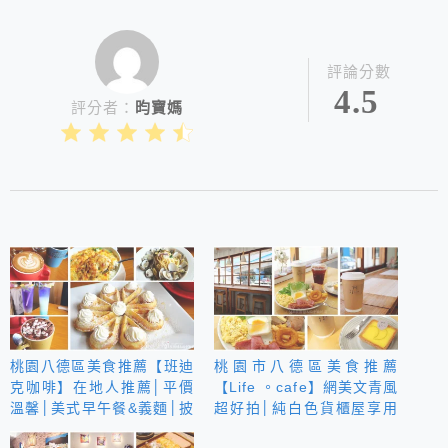
評論分數
4.5
評分者：
昀寶媽
桃園八德區美食推薦【班迪
桃園市八德區美食推薦
克咖啡】在地人推薦│平價
【Life 。cafe】網美文青風
溫馨│美式早午餐&義麵│披
超好拍│純白色貨櫃屋享用
薩&焗烤│咖啡鬆餅下午茶
早午餐拼盤│咖啡甜點下午