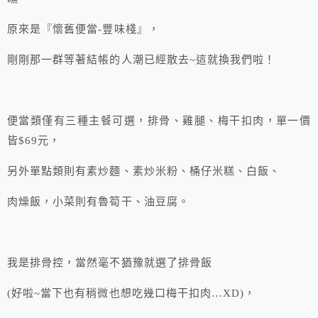
原來是『懷舊便當-豐味棧』，
剛剛那一群等著結帳的人潮已經散去~這就換我們啦！
便當類僅有三種主餐可選，排骨、雞腿、梅干扣肉，單一價
皆$69元，
另外單點類則有素炒麵、素炒米粉、桶仔米糕、白飯、
肉燥飯，小菜則有魯筍干、油豆腐。
我是排骨控，當然毫不猶豫就選了排骨飯
(好啦~當下也有稍微也想吃幾口梅干扣肉…XD)，