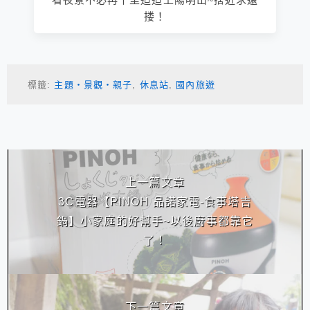
搂！
標籤:
主題‧景觀‧親子
,
休息站
,
國內旅遊
相連文章
上一篇文章
3C電器【PINOH 品諾家電-食事塔吉
鍋】小家庭的好幫手~以後廚事都靠它
了！
下一篇文章