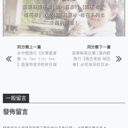
苗栗縣南庄鄉│國內輕旅行【南庄老街-
桂花巷】必吃抹茶紅豆冰~桂花系列也
千萬別錯過！
同分類上一篇
同分類下一篇
台中輕旅行【文華道會
苗栗縣南庄鄉│國內輕
館 In One City Inn
旅行【南庄老街-桂花
】逛逢甲夜市的好住宿
巷】必吃抹茶紅豆冰~
選擇~
桂花系列也千萬別錯
過！
一般留言
發佈留言