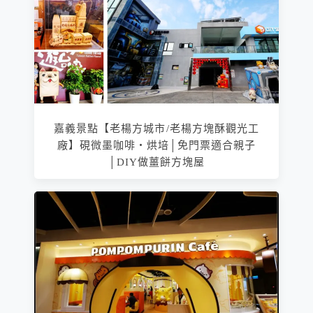
嘉義景點【老楊方城市/老楊方塊酥觀光工
廠】硯微墨咖啡‧烘培│免門票適合親子
│DIY做薑餅方塊屋