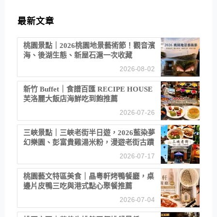
最新文章
桃園景點｜2026桃園地景藝術節！觀音濱
海、後湖生態、新屋石滬一次收藏
2026-08-02
新竹 Buffet｜食譜百匯 RECIPE HOUSE
芙洛麗大飯店海鮮吃到飽推薦
2026-07-26
三峽景點｜三峽老街半日遊，2026藍染夢
幻樂園、彭富貴雞湯米粉，漫遊老街古蹟
2026-07-17
桃園藝文特區美食｜晶粵軒烤鴨餐廳，桌
邊片皮鴨三吃與港式點心聚餐推薦
2026-07-04