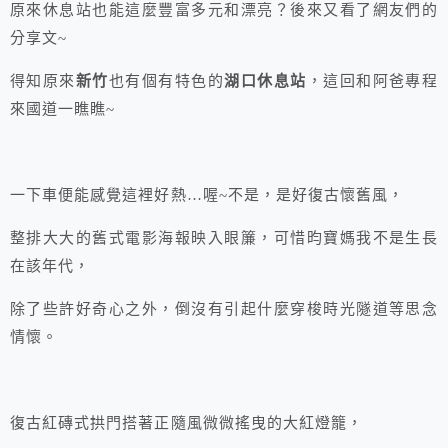
原來休息站也能這麼豐富多元和漂亮？後來又看了網友們的
分享文~
得知原來
新竹
也有個有特色的
湖口休息站
，這回和阿爸專程
來國道一瞧瞧~
一下車便能感覺這裡好熱…喔~不是，是好復古懷舊風，
整排大大的舊式電影海報映入眼簾，可惜昀寶媽我不是生長
在該年代，
除了些許好奇心之外，倒沒有引起什麼穿梭時光隧道等思念
情懷。
復古紅磚式拱門搭著正隨風微微搖曳的大紅燈籠，