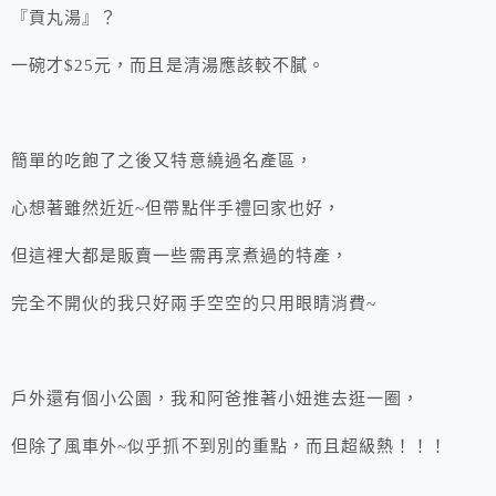
『貢丸湯』？
一碗才$25元，而且是清湯應該較不膩。
簡單的吃飽了之後又特意繞過名產區，
心想著雖然近近~但帶點伴手禮回家也好，
但這裡大都是販賣一些需再烹煮過的特產，
完全不開伙的我只好兩手空空的只用眼睛消費~
戶外還有個小公園，我和阿爸推著小妞進去逛一圈，
但除了風車外~似乎抓不到別的重點，而且超級熱！！！