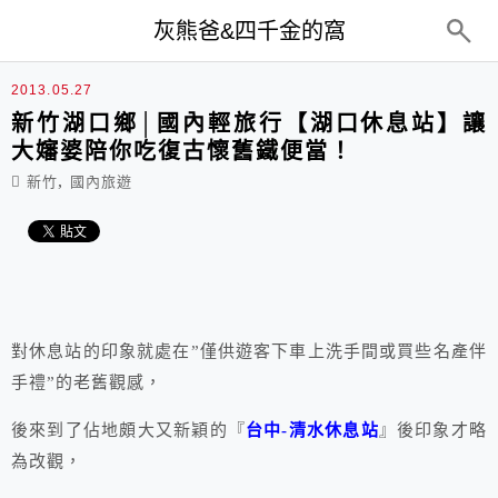
top-menu
灰熊爸&四千金的窩
2013.05.27
新竹湖口鄉│國內輕旅行【湖口休息站】讓
大嬸婆陪你吃復古懷舊鐵便當！
,
新竹
國內旅遊
對休息站的印象就處在”僅供遊客下車上洗手間或買些名產伴
手禮”的老舊觀感，
後來到了佔地頗大又新穎的『
台中-清水休息站
』後印象才略
為改觀，