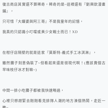
復古商店其實還不算稀奇，稀奇的是~這裡還有『劉興欽漫畫
鋪』，
只可惜『大嬸婆與阿三哥』不是我童年的記憶，
我真的只認識小叮噹或美少女戰士而已！XD
在柑仔店隔壁的就是這家『莫斯特-義式手工冰淇淋』，
雖然攤子刻意偽裝了~但看起來還是很現代啊！(應該賣個古
早味枝仔冰才對嘛~)
中間一排小吃攤子都被我快速略過，
心裡只想趕緊去剛剛看見排隊人潮的地方湊個熱鬧，走近一
瞧~