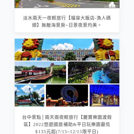
淡水兩天一夜輕旅行【福容大飯店-漁人碼
頭】無敵海景房~日景夜景均美。
台中景點│兩天兩夜輕旅行【麗寶樂園渡假
區】2022悠遊國旅補助&平日玩樂園最低
$135元起(7/15~12/15限平日)