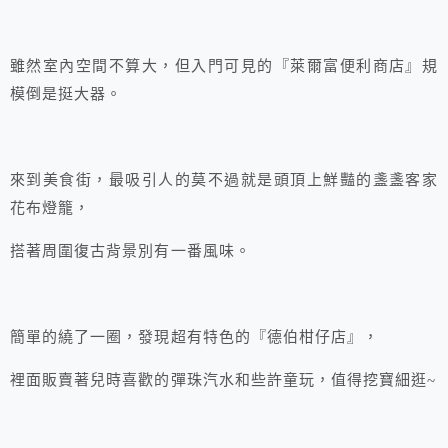
雖然室內空間不算大，但入門可見的『萊爾富便利商店』規
模倒是挺大器。
來到美食街，最吸引人的莫不過就是頭頂上鮮豔的盞盞客家
花布燈籠，
搭著周圍復古背景別有一番風味。
簡單的繞了一圈，發現超有特色的『德伯柑仔店』，
裡面販賣著兒時喜歡的彈珠汽水和些許童玩，值得挖寶細逛~