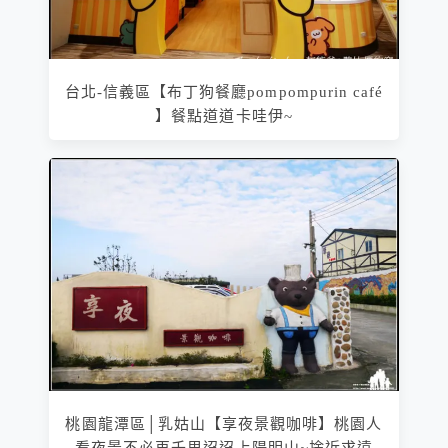
台北-信義區【布丁狗餐廳pompompurin café
】餐點道道卡哇伊~
桃園龍潭區│乳姑山【享夜景觀咖啡】桃園人
看夜景不必再千里迢迢上陽明山~捨近求遠