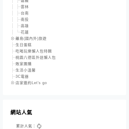
嘉義
雲林
台南
南投
高雄
花蓮
離島(國內外)旅遊
生日蛋糕
吃喝玩樂懶人包特輯
桃園八德區外送懶人包
敗家團購
生活小溫馨
3C電器
店家邀約Let's go
網站人氣
累計人氣：