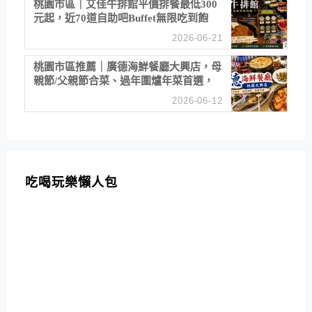
桃園市區｜艾佳牛排館平價排餐最低300
元起，近70道自助吧Buffet無限吃到飽
2026-06-21
桃園市區推薦｜廣德海鮮餐廳大興店，母
親節/父親節合菜、過年圍爐年菜首選，
招牌白鯧米粉必點
2026-06-12
吃喝玩樂懶人包