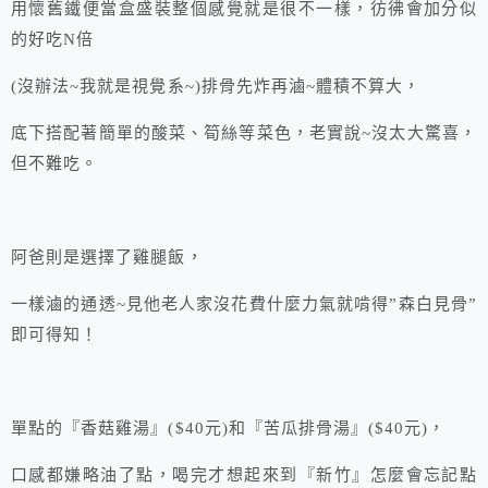
用懷舊鐵便當盒盛裝整個感覺就是很不一樣，彷彿會加分似
的好吃N倍
(沒辦法~我就是視覺系~)排骨先炸再滷~體積不算大，
底下搭配著簡單的酸菜、筍絲等菜色，老實說~沒太大驚喜，
但不難吃。
阿爸則是選擇了雞腿飯，
一樣滷的通透~見他老人家沒花費什麼力氣就啃得”森白見骨”
即可得知！
單點的『香菇雞湯』($40元)和『苦瓜排骨湯』($40元)，
口感都嫌略油了點，喝完才想起來到『新竹』怎麼會忘記點