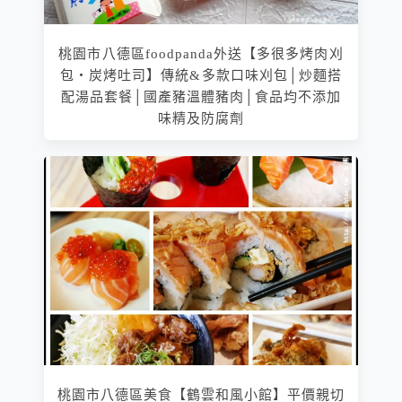
桃園市八德區foodpanda外送【多很多烤肉刈
包‧炭烤吐司】傳統&多款口味刈包│炒麵搭
配湯品套餐│國產豬溫體豬肉│食品均不添加
味精及防腐劑
桃園市八德區美食【鶴雲和風小館】平價親切