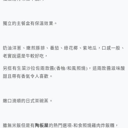
獨立的主餐盒有保溫效果。
奶油洋蔥、嫩煎豚排、番茄、綠花椰、紫地瓜，口感一般、
老實說還是牛較好吃，
另搭有生菜沙拉佐兩款醬(香柚/和風照燒)，這兩款醬滋味酸
甜且帶有香氣令人喜歡。
嫩口滑順的日式茶碗蒸。
雖無米飯但是有
陶板屋
的熱門選項-和食照燒雞肉炸飯糰，