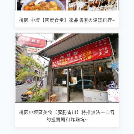
桃園-中壢【國度食堂】來品嚐家の溫暖料理~
桃園中壢區美食【豚勝皆川】特推無法一口吞
的握壽司和炸雞塊~