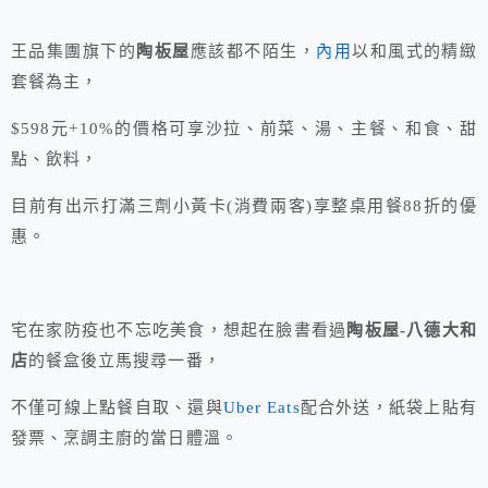
王品集團旗下的
陶板屋
應該都不陌生，
內用
以和風式的精緻
套餐為主，
$598元+10%的價格可享沙拉、前菜、湯、主餐、和食、甜
點、飲料，
目前有出示打滿三劑小黃卡(消費兩客)享整桌用餐88折的優
惠。
宅在家防疫也不忘吃美食，想起在臉書看過
陶板屋-八德大和
店
的餐盒後立馬搜尋一番，
不僅可線上點餐自取、還與
Uber Eats
配合外送，紙袋上貼有
發票、烹調主廚的當日體溫。