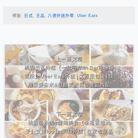
標籤:
日式
,
王品
,
八德外送外帶
,
Uber Eats
相連文章
上一篇文章
桃園市區外送【一丸吧Wan Bar飯糰專
賣所】Uber Eats外送│文青風包裝│使
用藜麥白米&伯爵紫米與超豐富內餡
下一篇文章
桃園區外送│龍岡美食【幸福雲南米
干】支援foodpanda外送│在家也能品