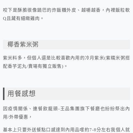
咬下是酥脆很像鍋巴的炸飯糰外皮、越嚼越香，內裡飯粒軟
Q且藏有細緻雞肉。
椰香紫米粥
紫米料多，但個人還是比較喜歡內用的冷月紫米(紫糯米粥搭
配香芋泥丸/賣場有獨立販售)。
用餐感想
因疫情關係、連餐飲龍頭-王品集團旗下餐廳也紛紛祭出內
用/外帶優惠，
基本上只要外送餐點口感達到內用品嚐約7-8分左右我個人就