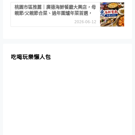
桃園市區推薦｜廣德海鮮餐廳大興店，母
親節/父親節合菜、過年圍爐年菜首選，
招牌白鯧米粉必點
2026-06-12
吃喝玩樂懶人包