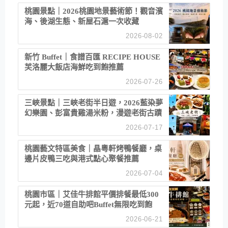
桃園景點｜2026桃園地景藝術節！觀音濱
海、後湖生態、新屋石滬一次收藏
2026-08-02
新竹 Buffet｜食譜百匯 RECIPE HOUSE
芙洛麗大飯店海鮮吃到飽推薦
2026-07-26
三峽景點｜三峽老街半日遊，2026藍染夢
幻樂園、彭富貴雞湯米粉，漫遊老街古蹟
2026-07-17
桃園藝文特區美食｜晶粵軒烤鴨餐廳，桌
邊片皮鴨三吃與港式點心聚餐推薦
2026-07-04
桃園市區｜艾佳牛排館平價排餐最低300
元起，近70道自助吧Buffet無限吃到飽
2026-06-21