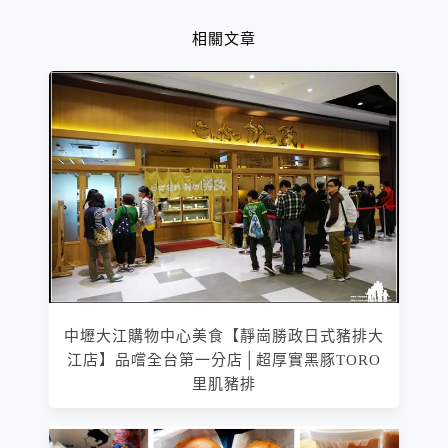
相關文章
中壢大江購物中心美食【靜崗勝政日式豬排大
江店】品嚐全台第一分店│超厚實黑豚TORO
里肌豬排