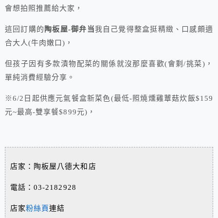
會想拍照推薦給大家，
這回訂購的
陶板屋-御弁当
我自己覺得整盒挺精緻、口感頗適
合大人(牛肉嫩口)，
但孩子因有多款漬物配菜的關係就沒那麼喜歡(會剩/挑菜)，
單純消費經驗分享。
※6/2日起供應元氣餐盒新菜色(最低-照燒燻雞蕈菇炊飯$159
元~最高-雙享餐$899元)，
店家：陶板屋八德大和店
電話：03-2182928
店家
粉絲頁
連結