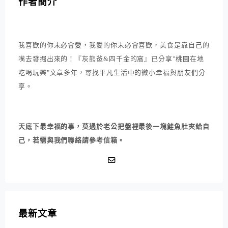
作者簡介
我喜歡的你未必會愛，我愛的你未必會喜歡，美食是靠自己的
嘴去發掘出來的！『灰熊爸&四千金的窩』已分享"桃園在地
吃喝玩樂"文章多年，尋找平凡生活中的微小幸福與朋友們分
享。
天底下最幸福的事，莫過於老公把盤裡最後一塊鮭魚肚夾給自
己，若需與我們聯絡請參考信箱。
最新文章