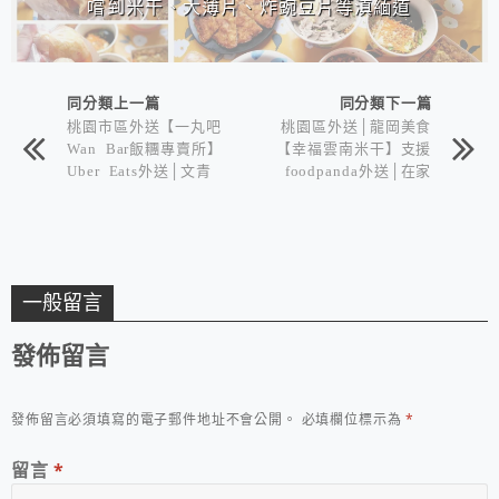
嚐到米干、大薄片、炸豌豆片等滇緬道
地美食
同分類上一篇
同分類下一篇
桃園市區外送【一丸吧
桃園區外送│龍岡美食
Wan Bar飯糰專賣所】
【幸福雲南米干】支援
Uber Eats外送│文青
foodpanda外送│在家
風包裝│使用藜麥白米
也能品嚐到米干、大薄
&伯爵紫米與超豐富內
片、炸豌豆片等滇緬道
餡
地美食
一般留言
發佈留言
發佈留言必須填寫的電子郵件地址不會公開。
必填欄位標示為
*
留言
*