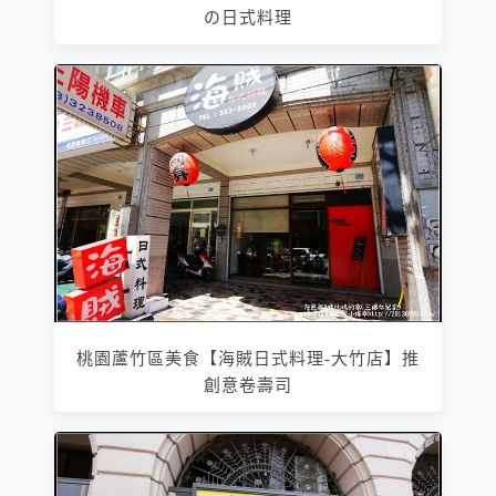
の日式料理
桃園蘆竹區美食【海賊日式料理-大竹店】推
創意卷壽司