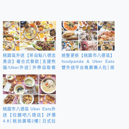
桃園區外送【茶自點八德忠
統整更新【桃園市八德區】
勇店】複合式餐飲│支援熊
foodpanda & Uber Eats
貓/Uber外送│外帶自取餐
雙外送平台推薦懶人包│居
盒送手搖飲│特推熱炒多元
家防疫期間照樣吃美食！
化精緻商務餐盒
桃園市八德區 Uber Eats外
送【拉麵吧八德店】評價
4.8│桃拾廣場2樓│日式拉
麵專賣店│可來電預約外帶