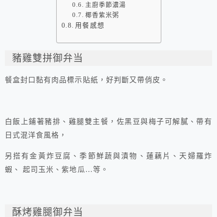
主廚季節濃湯
椰香紫米粥
用餐感想
豬雞雙拼御弁当
餐盒封口黏有肉品標示貼紙，好判斷又帶俏皮。
白飯上鋪著豬排、雞腿雙主餐，佐黑豆與梅子可解膩、帶有
日式混洋食風格，
另搭有金黃炸豆腐、季節鮮蔬與漬物、蓮藕片、天婦羅炸
蝦、 起司玉米、紫地瓜…等。
酥烤雞腿御弁当