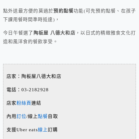
點外送最方便的莫過於
預約點餐
功能(可先預約點餐、在孩子
下課用餐時間準時抵達)，
今日午餐選了
陶板屋 八德大和店
，以日式的精緻雅食文化打
造和風洋食的餐飲享受。
店家：陶板屋八德大和店
電話：03-2182928
店家
粉絲頁
連結
內用
訂位
/線上
點餐
自取
支援Uber eats
線上
訂購