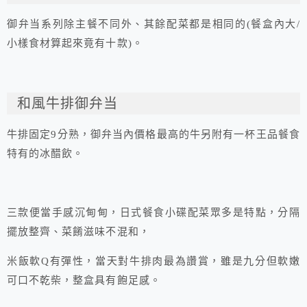
御弁当系列除主餐不同外、其餘配菜都是相同的(餐盒內大/
小樣食材算起來竟有十款)。
和風牛排御弁当
牛排固定9分熟，御弁当內價格最高的牛另附有一杯王品餐食
特有的冰醋飲。
三款便當手感沉甸甸，日式餐食小碟配菜眾多是特點，分隔
擺放整齊、菜餚滋味不混和，
米飯軟Q有彈性，當天對牛排肉最為讚賞，雖是九分但軟嫩
可口不乾柴，整盒具有飽足感。