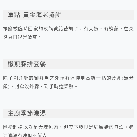
單點-黃金海老捲餅
捲餅被臨時回家的灰熊爸給截胡了，有大蝦、有鮮蔬，在炎
炎夏日很是清爽。
嫩煎豚排套餐
除了剛介紹的御弁当之外還有這種更高級一點的套餐(無米
飯)，封盒沒外露、到手時還溫熱。
主廚季節濃湯
剛撈起還以為是大塊魚肉，但咬下發現是細緻豬肉無誤，奶
油濃湯有味但不膩人。