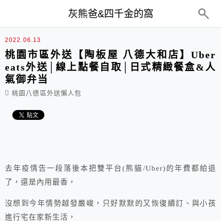
top-menu
灰熊爸&四千金的窩
2022.06.13
桃園市區外送【陶板屋 八德大和店】Uber
eats外送│線上點餐自取│日式精緻餐盒&人
氣御弁当
桃園八德區外送懶人包
去年疫情告一段落後本把雙平台(熊貓/Uber)的年費都給退
了，還是內用最香，
沒想到今年情勢越發嚴峻，只好默默的又恢復續訂、與小孩
進行宅在家新生活，