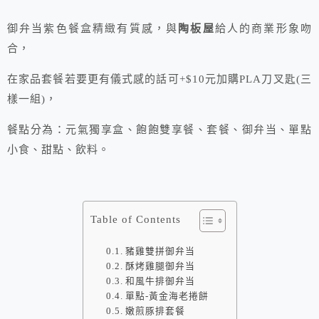
御弁当紫色餐盒精緻有質感，與
陶板屋
給人的商業形象吻
合，
在家品套餐若要更有儀式感的話可+$10元加購PLA刀叉匙(三
樣一組)，
餐點分為：元氣獨享盒、飽飽雙享餐、套餐、御弁当、單點
小食、甜點、飲料。
Table of Contents
豬雞雙拼御弁当
酥烤雞腿御弁当
和風牛排御弁当
單點-黃金海老捲餅
嫩煎豚排套餐