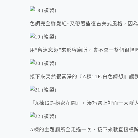
色調完全鮮豔紅~又帶著些復古美式風格，因
用”留連忘返”來形容廁所，會不會一整個很怪
接下來突然很素淨的『A棟11F-白色綺想』讓
『A棟12F-秘密花園』，湊巧遇上裡面一大
A棟的主題廁所全走過一次，接下來就直接橫