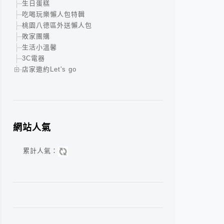
生日蛋糕
吃喝玩樂懶人包特輯
桃園八德區外送懶人包
敗家團購
生活小溫馨
3C電器
店家邀約Let's go
網站人氣
累計人氣：