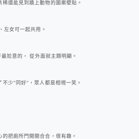
依稀還能見到牆上動物的圖案壁貼。
男、左女可一起共用。
子最尬意的， 從外面就主題明顯。
不少”同好”，眾人都是相視一笑。
心的把廁所門開開合合，很有趣。