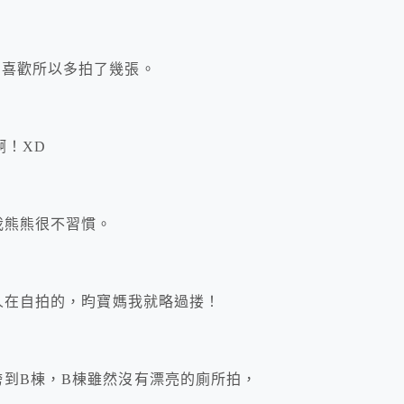
為喜歡所以多拍了幾張。
啊！XD
我熊熊很不習慣。
群人在自拍的，昀寶媽我就略過搂！
跨到B棟，B棟雖然沒有漂亮的廁所拍，