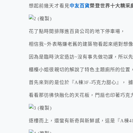
想起前幾天才看見
中友百貨
榮登世界十大精采
花了點時間排隊進百貨公司的地下停車場，
相信我~外表略嫌老舊的建築物看起來絕對想像
因為是臨時決定造訪~沒有事先做功課，所以
櫃檯小姐很親切的解說了特色主題廁所的位置
首先來到的是位於『A棟3F-巧克力甜心』， 據
看看那彷彿快融化的天花板，門扇也印著巧克
逐樓而上，還蠻有新奇與新鮮感，這是『A棟4