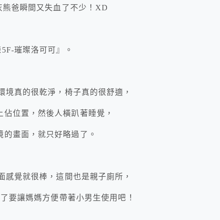
灰熊爸瞬間又失血了不少！XD
5F-璀璨洛可可』。
解環境真的很乾淨，椅子真的很舒適，
上佔位置，然後人橫趴著睡覺，
鏡的畫面，就只好略過了。
外面感覺就很棒，這間也是親子廁所，
是為了要讓媽媽方便帶著小男生使用吧！