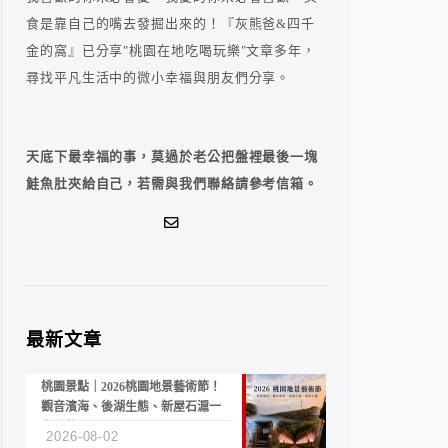
食是靠自己的嘴去發掘出來的！『灰熊爸&四千
金的窩』已分享"桃園在地吃喝玩樂"文章多年，
尋找平凡生活中的微小幸福與朋友們分享。
天底下最幸福的事，莫過於老公把盤裡最後一塊
鮭魚肚夾給自己，若需與我們聯絡請參考信箱。
最新文章
桃園景點｜2026桃園地景藝術節！
觀音濱海、後湖生態、新屋石滬一
次收藏
2026-08-02