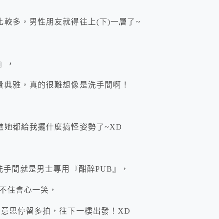
較多，男性朋友就得往上(下)一層了~
』，
貴典雅，真的很難想像是洗手間啊！
她都給我擺什麼搞怪姿勢了~XD
洗手間就是男士專用『酣醉PUB』，
忍不住會心一笑，
好意思停留多拍，往下一樓出發！XD