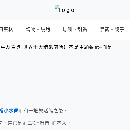
日蛋糕
鍋物‧燒烤
咖啡‧甜點
景觀‧親子
中友百貨-世界十大精采廁所】不是主題餐廳~而是
福小水舞
』和一堆樂活熊之後，
棄，這已是第二次”過門”而不入，