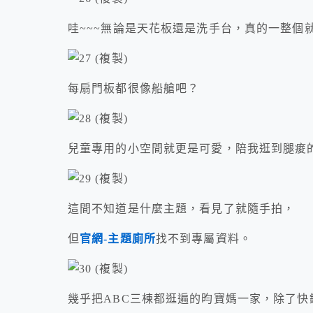
哇~~~無論是天花板還是洗手台，真的一整個
每扇門板都很像船艙吧？
兒童專用的小空間就更是可愛，陪我逛到腿痠
這間不知道是什麼主題，看見了就隨手拍，
但
官網-主題廁所
找不到專屬資料。
幾乎把ABC三棟都逛遍的昀寶媽一家，除了快