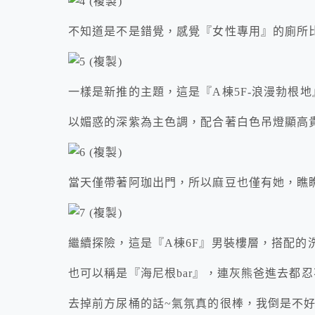
不知道是不是錯覺，感覺『女性專用』的廁所比
一樣是新推的主題，這是『A棟5F-浪漫勃根地
以媚惑的深紫為主色調，配合著白色吊燈顯高
當天僅帶著阿珈出門，所以麻豆也僅有她，瞧瞧
繼續探險，這是『A棟6F』男裝樓層，搭配的
也可以稱是『海尼根bar』，連灰熊爸進去都
去掉前方尿桶的話~氣氛真的很棒，我倒是不