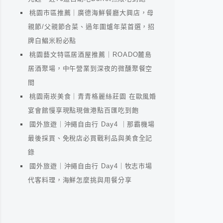
桃園市區推薦｜廣德海鮮餐廳大興店，母
親節/父親節合菜、過年圍爐年菜首選，招
牌白鯧米粉必點
桃園藝文特區居酒屋推薦｜ROADO麓島
居酒聚場，中午營業到深夜的微醺聚餐空
間
桃園南崁美食｜青青格麗絲莊園 在歐風婚
宴會館慢享現點現做港點百匯吃到飽
國外旅遊｜沖繩自由行 Day4 ｜那霸機場
最後採買、免稅店必買戰利品與美食全記
錄
國外旅遊｜沖繩自由行 Day4｜牧志市場
代客料理，海鮮怎麼挑與用餐分享