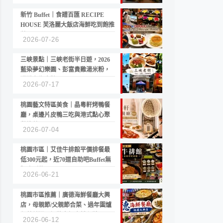
新竹 Buffet｜食譜百匯 RECIPE
HOUSE 芙洛麗大飯店海鮮吃到飽推
薦
2026-07-26
三峽景點｜三峽老街半日遊，2026
藍染夢幻樂園、彭富貴雞湯米粉，
漫遊老街古蹟
2026-07-17
桃園藝文特區美食｜晶粵軒烤鴨餐
廳，桌邊片皮鴨三吃與港式點心聚
餐推薦
2026-07-04
桃園市區｜艾佳牛排館平價排餐最
低300元起，近70道自助吧Buffet無
限吃到飽
2026-06-21
桃園市區推薦｜廣德海鮮餐廳大興
店，母親節/父親節合菜、過年圍爐
年菜首選，招牌白鯧米粉必點
2026-06-12