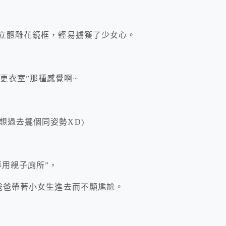
上立體雕花鏡框，輕易擄獲了少女心。
更衣室”那種感覺啊~
想過去擺個同姿勢XD)
專用親子廁所”，
便爸爸帶著小女生進去而不顯尷尬。