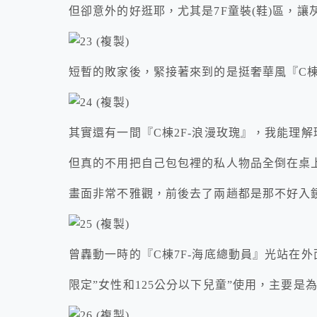
但卻意外的好逛耶，尤其是7F童裝(鞋)區，讓
短暫的敗家後，緊接著來到的是挺奢華風『C棟
其實還有一間『C棟2F-浪漫玫瑰』，我能理
但真的不用把自己包包裡的私人物品全倒在桌
畫面非常不雅觀，前後去了兩趟都是那不好入
曾轟動一時的『C棟7F-海底總動員』光站在
限定”女性和125公分以下兒童”使用，主要