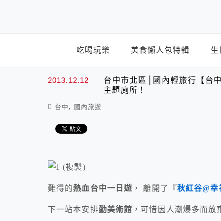
top-menu
吃喝玩樂
美食懶人包特輯
生
2013.12.12
台中市北區│國內輕旅行【台中
主題廁所！
,
台中
國內旅遊
難得的
熱血台中一日遊
， 離開了『
秋紅谷@幸
下一站本安排
勤美術館
，可惜因人潮爆多而放