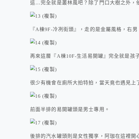
這…完全就是叢林風吧？除了門口大樹之外，
『A棟9F-冷冽街頭』，走的是金屬風格，右
再來這層『A棟10F-生活易開罐』完全就是孩
很少有機會在廁所大拍特拍，當天竟也遇見上了
前面半排的易開罐頭是男士專用。
後排的汽水罐頭則是女性獨享，阿珈在這裡開