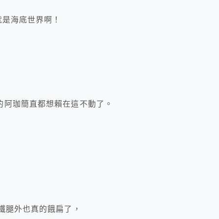
就是海底世界啊！
的阿珈簡直都想賴在這不動了。
鐵腿外也真的餓扁了，