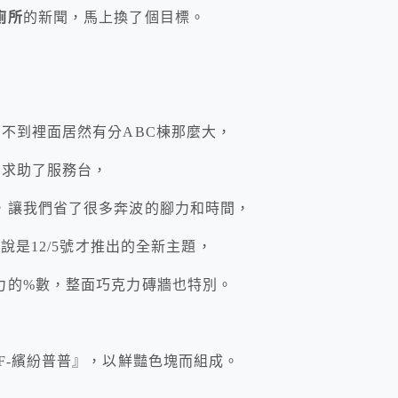
廁所
的新聞，馬上換了個目標。
不到裡面居然有分ABC棟那麼大，
先求助了服務台，
，讓我們省了很多奔波的腳力和時間，
說是12/5號才推出的全新主題，
力的%數，整面巧克力磚牆也特別。
F-繽紛普普』，以鮮豔色塊而組成。