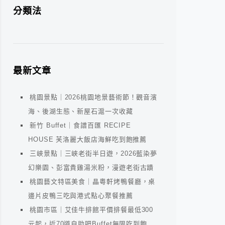
分類法
最新文章
桃園景點｜2026桃園地景藝術節！觀音濱
海、後湖生態、新屋石滬一次收藏
新竹 Buffet｜食譜百匯 RECIPE
HOUSE 芙洛麗大飯店海鮮吃到飽推薦
三峽景點｜三峽老街半日遊，2026藍染夢
幻樂園、彭富貴雞湯米粉，漫遊老街古蹟
桃園藝文特區美食｜晶粵軒烤鴨餐廳，桌
邊片皮鴨三吃與港式點心聚餐推薦
桃園市區｜艾佳牛排館平價排餐最低300
元起，近70道自助吧Buffet無限吃到飽