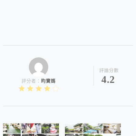
評論分數
4.2
評分者：
昀寶媽