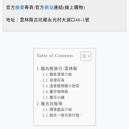
官方
臉書
專頁/官方
網站
連結(線上購物)
地址：雲林縣古坑鄉永光村大湖口46-1號
Table of Contents
國內輕旅行-雲林縣
園區環境介紹
浪漫花海
溫室植物園小迷宮
蘿莎咖啡館
蘿莎小舖
庵古坑咖啡
環境產品介紹
兩天一夜分享行程：