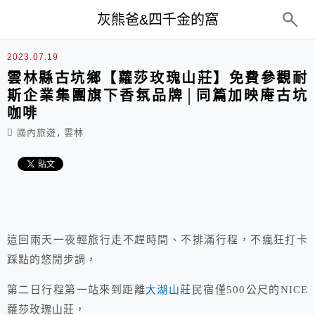
top-menu
灰熊爸&四千金的窩
2023.07.19
雲林縣古坑鄉【蘿莎玫瑰山莊】免費參觀耐
斯企業集團旗下香氛品牌│同篇加映庵古坑
咖啡
,
國內旅遊
雲林
這回兩天一夜輕旅行走不趕時間、不排滿行程，不瘋狂打卡
踩點的悠閒步調，
第二日行程第一站來到距離
大湖山莊
民宿僅500公尺的NICE
蘿莎玫瑰山莊，