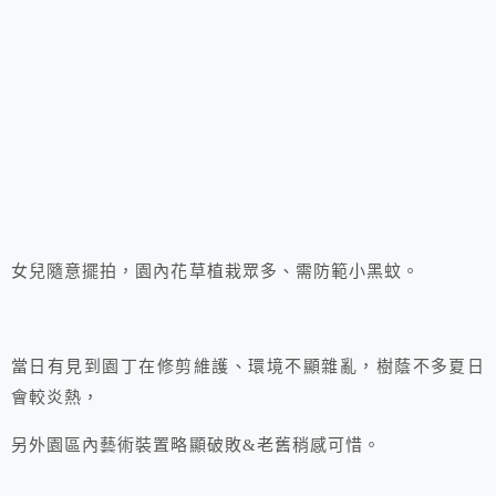
女兒隨意擺拍，園內花草植栽眾多、需防範小黑蚊。
當日有見到園丁在修剪維護、環境不顯雜亂，樹蔭不多夏日
會較炎熱，
另外園區內藝術裝置略顯破敗&老舊稍感可惜。