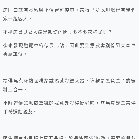
店門口就有寬敞廣場位置可停車，來得早所以現場僅有我們
家一組客人，
不過店員見著人還是親切的問：要不要來杯咖啡？
後來發現遊覽車會停靠此站，因此要注意散客別停到大客車
專屬車位。
提供馬克杯熱咖啡給試喝感覺頗大器，這款是藍色盒子的無
糖二合一，
平時習慣黑咖或拿鐵的我意外覺得挺好喝，立馬買幾盒當伴
手禮送給親友。
販售櫃台小黑板上寫著品項，飲品皆可做冰/熱，需要的朋友