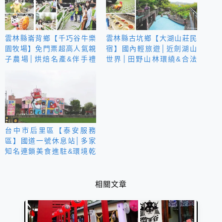
雲林縣崙背鄉【千巧谷牛樂
雲林縣古坑鄉【大湖山莊民
園牧場】免門票超高人氣親
宿】國內輕旅遊│近劍湖山
子農場│烘焙名產&伴手禮
世界│田野山林環繞&合法
購買休閒景點
休閒山莊型民宿
台中市后里區【泰安服務
區】國道一號休息站│多家
知名連鎖美食進駐&環境乾
淨可歇息用餐
相關文章