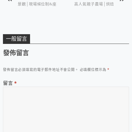
景觀│現場候位制&座
高人氣親子農場│烘焙
位皆可遠眺山巒夕陽與
名產&伴手禮購買休閒
夜景
景點
一般留言
發佈留言
發佈留言必須填寫的電子郵件地址不會公開。
必填欄位標示為
*
留言
*