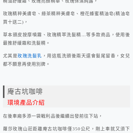
精油舒緩霜、玫瑰亮顏精華、玫瑰保濕純露，
玫瑰精粹美膚皂、綠茶精粹美膚皂、橙花蜂蜜精油皂(精油皂
買十送二)，
草本頭皮按摩噴霧、玫瑰精萃洗髮精…等多款商品，使用後
最推舒緩霜和洗髮精。
尤其是
玫瑰洗髮乳
，用這瓶洗頭後兩天還會髮尾留香，女兒
都不願意再使用別牌。
庵古坑咖啡
環境產品介紹
在後車廂多添一袋戰利品後繼續出發前往下站，
蘿莎玫瑰山莊距離庵古坑咖啡僅350公尺，剛上車就又須下