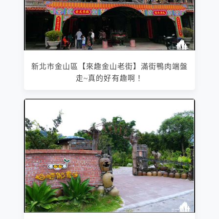
新北市金山區【來趣金山老街】滿街鴨肉端盤
走~真的好有趣啊！