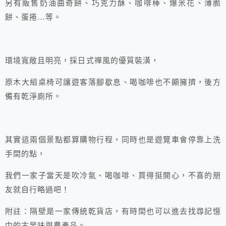
另有販售奶油曲奇餅、巧克力酥、咖啡棒、爆米花、薄脆
餅、蛋捲…等。
環境寬敞且明亮，採日式禪風的優質裝潢，
原木大組桌椅可讓遊客落腳歇息、喝咖啡也不顯擁擠，後方
備有乾淨廁所。
其實這兩個景點都算購物行程，同時也是遊覽車會停靠上洗
手間的點，
我們一家子當天是吹冷氣、喝咖啡、買得挺開心，不喜的朋
友就自行略過吧！
附註：隔壁是一家傳統乾貨店，有時間也可以進去找尋記憶
中的古早味與農產品。