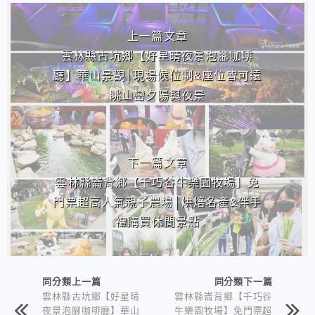
相連文章
上一篇文章
雲林縣古坑鄉【好星晴夜景泡腳咖啡
廳】華山景觀│現場候位制&座位皆可遠
眺山巒夕陽與夜景
下一篇文章
雲林縣崙背鄉【千巧谷牛樂園牧場】免
門票超高人氣親子農場│烘焙名產&伴手
禮購買休閒景點
同分類上一篇
同分類下一篇
雲林縣古坑鄉【好星晴
雲林縣崙背鄉【千巧谷
夜景泡腳咖啡廳】華山
牛樂園牧場】免門票超