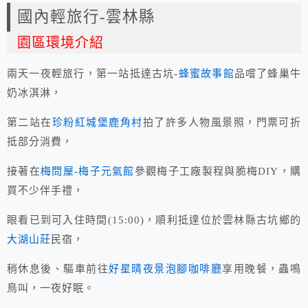
國內輕旅行-雲林縣
園區環境介紹
兩天一夜輕旅行，第一站抵達古坑-
蜂蜜故事館
品嚐了蜂巢牛
奶冰淇淋，
第二站在
珍粉紅城堡鹿角村
拍了許多人物風景照，門票可折
抵部分消費，
接著在
梅問屋-梅子元氣館
參觀梅子工廠製程與脆梅DIY，購
買不少伴手禮，
眼看已到可入住時間(15:00)，順利抵達位於雲林縣古坑鄉的
大湖山莊
民宿，
稍休息後、驅車前往
好星晴夜景泡腳咖啡廳
享用晚餐，蟲鳴
鳥叫，一夜好眠。