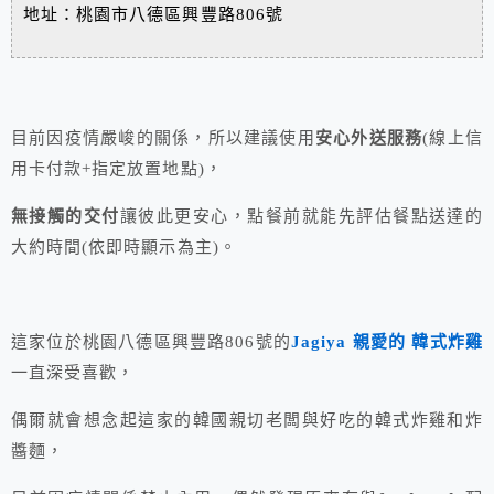
地址：桃園市八德區興豐路806號
目前因疫情嚴峻的關係，所以建議使用
安心外送服務
(線上信
用卡付款+指定放置地點)，
無接觸的交付
讓彼此更安心，點餐前就能先評估餐點送達的
大約時間(依即時顯示為主)。
這家位於桃園八德區興豐路806號的
Jagiya 親愛的 韓式炸雞
一直深受喜歡，
偶爾就會想念起這家的韓國親切老闆與好吃的韓式炸雞和炸
醬麵，