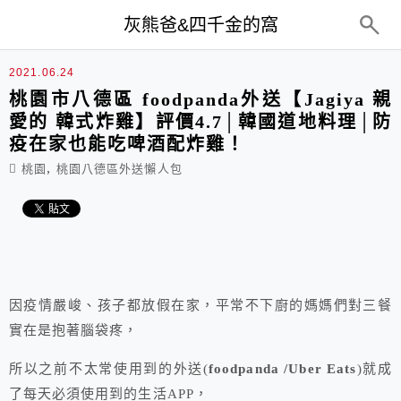
top-menu
灰熊爸&四千金的窩
2021.06.24
桃園市八德區 foodpanda外送【Jagiya 親
愛的 韓式炸雞】評價4.7│韓國道地料理│防
疫在家也能吃啤酒配炸雞！
,
桃園
桃園八德區外送懶人包
因疫情嚴峻、孩子都放假在家，平常不下廚的媽媽們對三餐
實在是抱著腦袋疼，
所以之前不太常使用到的外送(
foodpanda /Uber Eats
)就成
了每天必須使用到的生活APP，