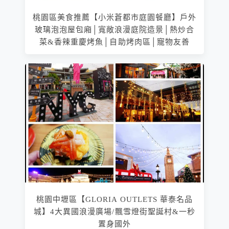
桃園區美食推薦【小米蒼都市庭園餐廳】戶外
玻璃泡泡屋包廂│寬敞浪漫庭院造景│熱炒合
菜&香辣重慶烤魚│自助烤肉區│寵物友善
桃園中壢區【GLORIA OUTLETS 華泰名品
城】4大異國浪漫廣場/飄雪燈街聖誕村&一秒
置身國外