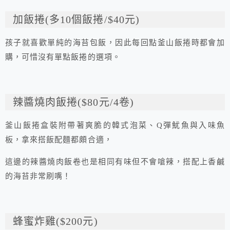
加飯捲(多10個飯捲/$40元)
孩子就喜歡單純的海苔包飯，因此每回點釜山飯捲時都會加
購，可惜沒有單點飯捲的選項。
辣醬燒肉飯捲($80元/4卷)
釜山飯捲盒裝附帶著爽脆的韓式泡菜、Q彈魷魚與入味魚
板，拿來搭飯配麵都頗合適，
這邊的辣醬燒肉飯卷也是相同有味但不會嗆辣，搭配上香鹹
的海苔非常刷嘴！
蜂蜜炸雞($200元)