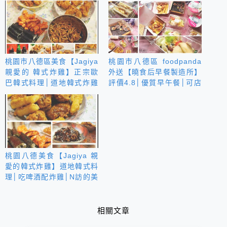
桃園市八德區美食【Jagiya
桃園市八德區 foodpanda
親愛的 韓式炸雞】正宗歐
外送【曉食后早餐製造所】
巴韓式料理│道地韓式炸雞
評價4.8│優質早午餐│可店
│特推燒酒配炸雞
家自取外帶與Uber Eats有
配合
桃園八德美食【Jagiya 親
愛的韓式炸雞】道地韓式料
理│吃啤酒配炸雞│N訪的美
味小店
相關文章