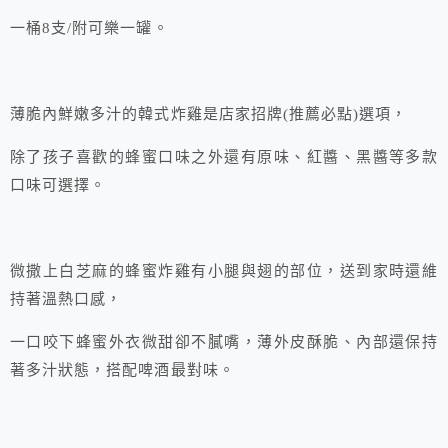
一桶8支/附可樂一罐。
薄脆內鮮嫩多汁的韓式炸雞是店家招牌(推薦必點)選項，
除了孩子喜歡的蜂蜜口味之外還有原味、紅醬、黑醬等多款
口味可選擇。
微撒上白芝麻的蜂蜜炸雞有小腿與翅的部位，送到家時還維
持著溫熱口感，
一口咬下蜂蜜外衣微甜卻不膩嘴，薄外皮酥脆、內部還保持
著多汁狀態，搭配啤酒最對味。