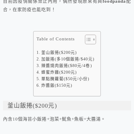
目前因疫情關係禁止內用，偶然發現原來有與
foodpanda
配
合，在家防疫也能吃到！
Table of Contents
釜山飯捲($200元)
加飯捲(多10個飯捲/$40元)
辣醬燒肉飯捲($80元/4卷)
蜂蜜炸雞($200元)
單點醃蘿蔔($50元/小份)
炸醬飯($150元)
釜山飯捲($200元)
內含10個海苔小飯捲+泡菜+魷魚+魚板+大醬湯。