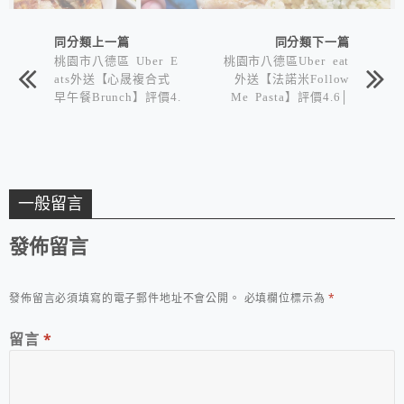
同分類上一篇
同分類下一篇
桃園市八德區 Uber E
桃園市八德區Uber eat
ats外送【心晟複合式
外送【法諾米Follow
早午餐Brunch】評價4.
Me Pasta】評價4.6│
9│用心製作溫馨早午
外帶自取全品項8折優
餐│不時更新有買一送
惠│百元義大利麵/燉
一優惠
飯/讚岐烏龍麵
一般留言
發佈留言
發佈留言必須填寫的電子郵件地址不會公開。
必填欄位標示為
*
留言
*