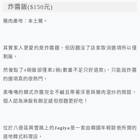
炸醬飯($150元)
豬肉產地：本土豬。
其實家人更愛的是炸醬麵，但因麵沒了店家取消選項所以僅
剩飯，
然後點了4碗飯卻僅來2碗(數量不足只好退款)，只能說炸醬
的選項真的很熱門，
黑嚕嚕的韓式炸醬完全不鹹且帶著洋蔥與豬肉混炒的微甜，
個人認為淋飯有飽足感但搭麵更好吃！
位於八德區興豐路上的
Jagiya
是一家由韓國年輕歐爸所開的
道地韓式料理店，