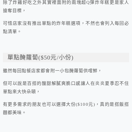
除了炸雞好吃之外其實裡面附的兩塊超Q彈炸年糕更是家人
搶奪目標，
可惜店家沒有推出單點的炸年糕選項，不然也會列入每回必
點清單。
單點醃蘿蔔($50元/小份)
雖然每回點餐店家都會附一小包醃蘿蔔供嚐鮮，
但可以說是百搭的酸甜解膩爽脆口感讓人在炎炎夏季忍不住
單點來大快朵頤，
有更多需求的朋友也可以選擇大份($100元)，真的是搭飯搭
麵都美味。