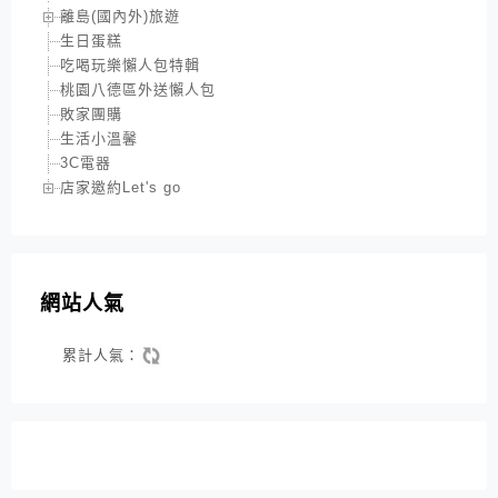
離島(國內外)旅遊
生日蛋糕
吃喝玩樂懶人包特輯
桃園八德區外送懶人包
敗家團購
生活小溫馨
3C電器
店家邀約Let's go
網站人氣
累計人氣：