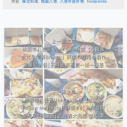
標籤:
韓式料理
,
桃園八德
,
八德外送外帶
,
foodpanda
相連文章
上一篇文章
桃園市八德區 Uber Eats外送【心晟複
合式早午餐Brunch】評價4.9│用心製作
溫馨早午餐│不時更新有買一送一優惠
下一篇文章
桃園市八德區Uber eat外送【法諾米
Follow Me Pasta】評價4.6│外帶自取
全品項8折優惠│百元義大利麵/燉飯/讚
岐烏龍麵