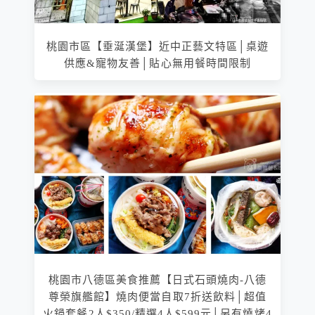
桃園市區【垂涎漢堡】近中正藝文特區│桌遊
供應&寵物友善│貼心無用餐時間限制
桃園市八德區美食推薦【日式石頭燒肉-八德
尊榮旗艦館】燒肉便當自取7折送飲料│超值
火鍋套餐2人$350/精選4人$599元│另有燒烤4