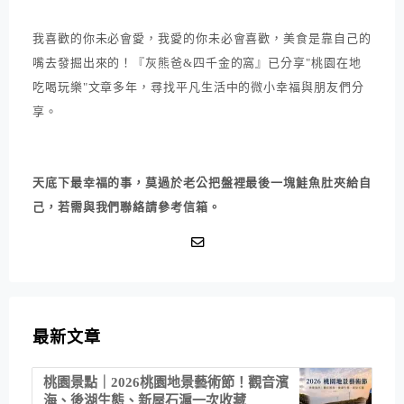
我喜歡的你未必會愛，我愛的你未必會喜歡，美食是靠自己的
嘴去發掘出來的！『灰熊爸&四千金的窩』已分享"桃園在地
吃喝玩樂"文章多年，尋找平凡生活中的微小幸福與朋友們分
享。
天底下最幸福的事，莫過於老公把盤裡最後一塊鮭魚肚夾給自
己，若需與我們聯絡請參考信箱。
最新文章
桃園景點｜2026桃園地景藝術節！觀音濱
海、後湖生態、新屋石滬一次收藏