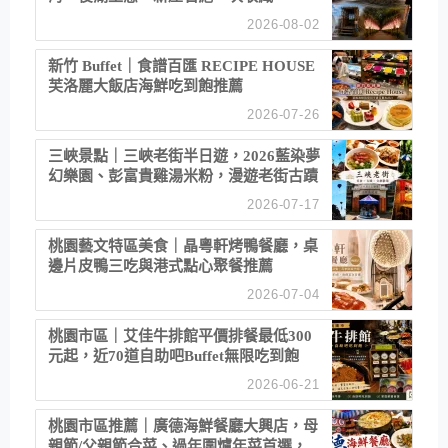
2026-08-02
新竹 Buffet｜食譜百匯 RECIPE HOUSE
芙洛麗大飯店海鮮吃到飽推薦
2026-07-26
三峽景點｜三峽老街半日遊，2026藍染夢
幻樂園、彭富貴雞湯米粉，漫遊老街古蹟
2026-07-17
桃園藝文特區美食｜晶粵軒烤鴨餐廳，桌
邊片皮鴨三吃與港式點心聚餐推薦
2026-07-04
桃園市區｜艾佳牛排館平價排餐最低300
元起，近70道自助吧Buffet無限吃到飽
2026-06-21
桃園市區推薦｜廣德海鮮餐廳大興店，母
親節/父親節合菜、過年圍爐年菜首選，