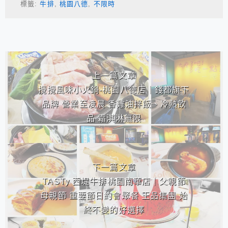
標籤:
牛排
,
桃園八德
,
不限時
相連文章
上一篇文章
攪攪風味小火鍋-桃園八德店｜錢都旗下
品牌 營業至凌晨 香雞油拌飯、冷熱飲
品 霜淇淋無限
下一篇文章
TASTy 西堤牛排桃園南華店｜父親節
母親節 重要節日約會聚餐 王品集團 始
終不變的好選擇