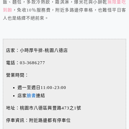
飯、麵包，多款冷熱飲，霜淇淋，爆米花與小餅乾
無限量吃
到飽
，免收10％服務費，附近多路邊停車格，也難怪平日客
人也是絡繹不絕前來。
店家：小時厚牛排-桃園八德店
電話：03-3686277
營業時間：
週一至週日11:00-23:00
店家
臉書
連結
地址：桃園市八德區興豐路473之1號
停車資訊：附近路邊都有停車位