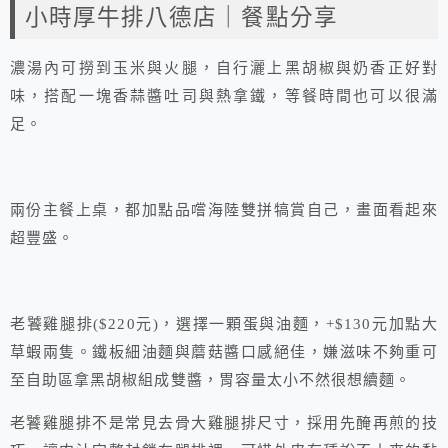
小時厚牛排八德店｜餐點分享
濃湯內可撈到玉米與火腿，自行灑上黑胡椒與奶香正好對
味，搭配一塊香蒜醬吐司與熱拿鐵，等餐時間也可以很滿
足。
兩份主餐上桌，都加點品嚐海陸雙拼犒賞自己，畫面看起來
超豐盛。
老饕雞腿排($220元)，選擇一顆蛋與油麵，+$130元加點大
草蝦兩隻。鐵板細油麵與蘑菇醬口感絕佳，嫌滋味不夠重可
至自助區拿黑胡椒組成雙醬，胃容量太小不然很想續麵。
老饕雞腿排不是常見去骨大雞腿排尺寸，採用先醃再煎的技