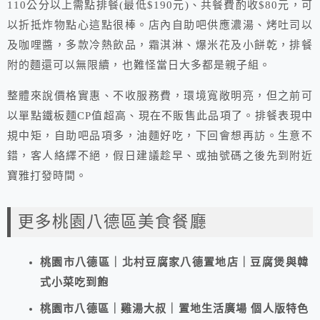
110公分以上需點排餐(最低$190元)、共餐費酌收$80元，可
以折抵炸物點心這點很棒。店內自助吧供應濃湯、烤吐司以
及咖哩醬，多款冷熱飲品，霜淇淋、爆米花及小餅乾，排餐
附的麵還可以無限續，也難怪當日大多都是親子組。
整體來說價格實惠、不收服務費，環境寬敞明亮，但之前可
以單點鐵板麵CP值超高、現在不販售此品項了。排餐表現中
規中矩，自助吧品項多，油麵好吃，下回會想再訪。生意不
錯，客人絡繹不絕，假日建議趁早、或抽號碼之後先到附近
寶雅打發時間。
更多桃園八德區美食餐廳
桃園市八德區｜北村豆腐家八德置地店｜豆腐煲與韓
式小菜吃到飽
桃園市八德區｜雞湯大叔｜置地生活廣場 個人版特色