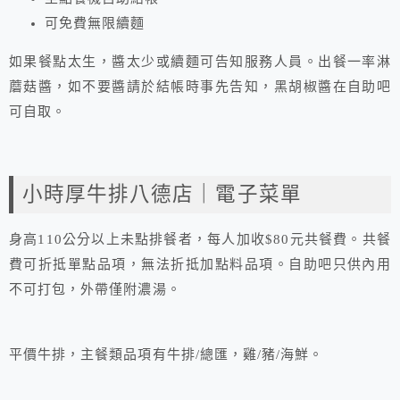
可免費無限續麵
如果餐點太生，醬太少或續麵可告知服務人員。出餐一率淋
蘑菇醬，如不要醬請於結帳時事先告知，黑胡椒醬在自助吧
可自取。
小時厚牛排八德店｜電子菜單
身高110公分以上未點排餐者，每人加收$80元共餐費。共餐
費可折抵單點品項，無法折抵加點料品項。自助吧只供內用
不可打包，外帶僅附濃湯。
平價牛排，主餐類品項有牛排/總匯，雞/豬/海鮮。