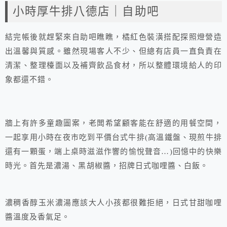
小時厚牛排八德店｜自助吧
結完帳後就趕緊來自助吧瞧瞧，橘紅色裝潢搭配探照燈營造
出溫馨與質感。雖然現場客人不少、但總有店員一直負責在
清潔、整理檯面以及補齊飲品食材，所以整體環境給人的印
象都還不錯。
牆上有許多童趣圖案，老闆希望顧客能在舒適的用餐空間，
一起享用小時在夜市吃到平價台式牛排(高溫鐵盤、現煎牛排
還有一顆蛋，端上桌時滋滋作響的愉悅聲音…)回憶中的快樂
時光。首先是濃湯、黑胡椒醬，招牌日式咖哩醬、白飯。
濃稠香醇玉米濃湯應該大人小孩都很難拒絕，日式甘甜咖哩
醬溫度及香氣足。