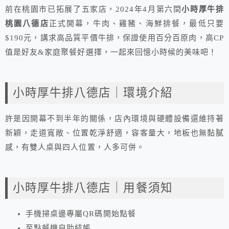
前在桃園市已拓展了五家店，2024年4月第六間
小時厚牛排
桃園八德店
正式開幕，牛肉、雞豬、海鮮排餐，最低只要
$190元，講求高品質平價牛排，保證使用百分百原肉，高CP
值是好友&家庭聚餐好選擇，一起來回憶小時候的美味吧！
小時厚牛排八德店｜環境介紹
許是因開幕不到半年的關係，店內環境與硬體設備還維持著
新穎，走道寬敞、位置乾淨舒適，容客量大，地板也無黏膩
感，有雙人桌與四人位置，人多可併。
小時厚牛排八德店｜用餐須知
手機掃桌邊專屬QR碼開始點餐
至點餐機自助結帳