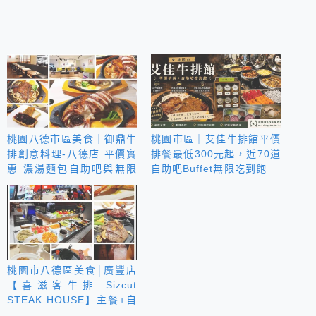
桃園八德市區美食｜御鼎牛
桃園市區｜艾佳牛排館平價
排創意料理-八德店 平價實
排餐最低300元起，近70道
惠 濃湯麵包自助吧與無限
自助吧Buffet無限吃到飽
續麵
桃園市八德區美食│廣豐店
【喜滋客牛排 Sizcut
STEAK HOUSE】主餐+自
助吧90分鐘吃到飽