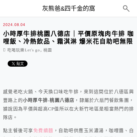
top-menu
灰熊爸&四千金的窩
2024.08.04
小時厚牛排桃園八德店｜平價原塊肉牛排 咖
哩飯、冷熱飲品、霜淇淋 爆米花自助吧無限
,
吃喝玩樂Let's go
桃園
感覺老吃火鍋、今天換口味吃牛排，來到這間位於八德區興
豐路上的
小時厚牛排-桃園八德店
，隸屬於六扇門餐飲集團，
據說因為平價與超高CP值所以在大新竹地區是相當熱門的排
隊店。
點主餐後可享
免費續麵
，自助吧供應玉米濃湯，咖哩醬、白