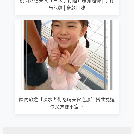
桃園八德美食【三禾手打麵】暖胃麵條│手打
烏龍麵│多款口味
國內旅遊【淡水老街吃喝美食之旅】搭乘捷運
快又方便不塞車