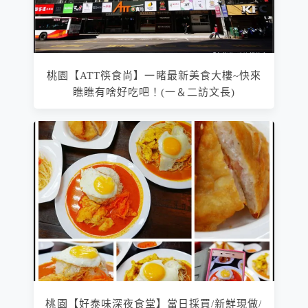
桃園【ATT筷食尚】一睹最新美食大樓~快來
瞧瞧有啥好吃吧！(一＆二訪文長)
桃園【好泰味深夜食堂】當日採買/新鮮現做/