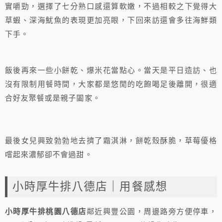
實嚼勁，選擇了七分熟口感還算軟嫩，不過相較之下覺得大
草蝦、深海魷魚的表現更加亮眼，下回來訪還會多往海鮮類
下手。
飯後再來一些小餅乾、爆米花當點心。當天是平日造訪、也
沒有限制用餐時間，大家都是悠閒的吃飽喝足後離開，很適
合好友聚餐或是親子闔家。
最後女兒興致勃勃地去擠了霜淇淋，餅乾殼酥脆，草莓優格
嚐起來濃郁卻不會過甜。
小時厚牛排八德店｜用餐感想
小時厚牛排桃園八德店
鄰近興豐公園，周邊路旁方便停車，