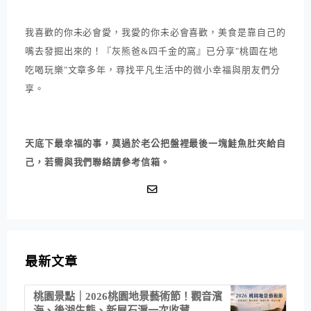
我喜歡的你未必會愛，我愛的你未必會喜歡，美食是靠自己的
嘴去發掘出來的！『灰熊爸&四千金的窩』已分享"桃園在地
吃喝玩樂"文章多年，尋找平凡生活中的微小幸福與朋友們分
享。
天底下最幸福的事，莫過於老公把盤裡最後一塊鮭魚肚夾給自
己，若需與我們聯絡請參考信箱。
最新文章
桃園景點｜2026桃園地景藝術節！觀音濱
海、後湖生態、新屋石滬一次收藏