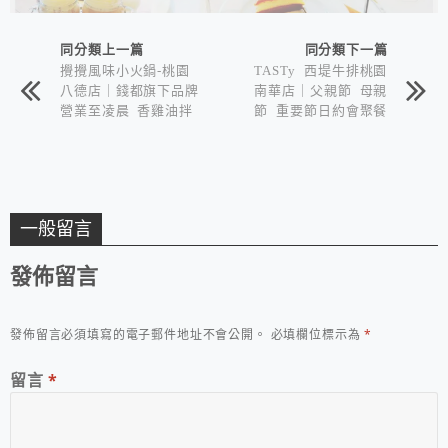
同分類上一篇
同分類下一篇
攪攪風味小火鍋-桃園
TASTy 西堤牛排桃園
八德店｜錢都旗下品牌
南華店｜父親節 母親
營業至凌晨 香雞油拌
節 重要節日約會聚餐
飯、冷熱飲品 霜淇淋
王品集團 始終不變的
無限
好選擇
一般留言
發佈留言
發佈留言必須填寫的電子郵件地址不會公開。
必填欄位標示為
*
留言
*