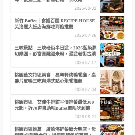
2026-08-02
新竹 Buffet｜食譜百匯 RECIPE HOUSE
芙洛麗大飯店海鮮吃到飽推薦
2026-07-26
三峽景點｜三峽老街半日遊，2026藍染夢
幻樂園、彭富貴雞湯米粉，漫遊老街古蹟
2026-07-17
桃園藝文特區美食｜晶粵軒烤鴨餐廳，桌
邊片皮鴨三吃與港式點心聚餐推薦
2026-07-04
桃園市區｜艾佳牛排館平價排餐最低300
元起，近70道自助吧Buffet無限吃到飽
2026-06-21
桃園市區推薦｜廣德海鮮餐廳大興店，母