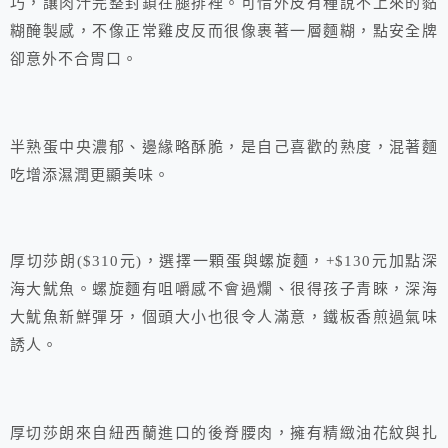
巧，讓肉汁完整封鎖在腿排裡。可惜外皮有種說不上來的黏
糊醃製感，不像正常雞皮反而很像裹著一層麵糊，點安全牌
卻意外不合胃口。
半熟蛋中央濃郁、邊緣略酥脆，是自己喜歡的熟度，混著麵
吃增添濕潤更顯美味。
厚切莎朗($310元)，選擇一顆蛋與螺旋麵，+$130元加點深
海大魷魚。螺旋麵有咀嚼感不會過爛、很得孩子青睞，深海
大魷魚新鮮彈牙，個頭大小也很令人滿意，鐵板香煎過氣味
誘人。
厚切莎朗來自紐西蘭進口的後脊腰肉，擁有精緻油花紋與扎