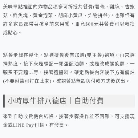
美味單點裡面的炸物品項多可折抵共餐費(薯條、雞塊、杏鮑
菇，鮮魚塊、黃金泡菜、胡麻小黃瓜、炸物拼盤)，也難怪有
許多家長都帶著孩童前來用餐，畢竟$80元共餐費可以轉換
成點心。
點餐步驟客製化，點進排餐後有加購(雙主餐)選項，再來選
擇熟度，接下來是標配一顆蛋配油麵、或是改成螺旋麵，一
顆蛋不要麵…等，接著選醬料。確定點餐內容後下方有備註
(不要淋醬可打在此處)，確認餐點無誤與付款方式後送出。
小時厚牛排八德店｜自助付費
來到自助收費機台結帳，按著步驟操作並不困難，可支援現
金或LINE Pay付帳，有發票。