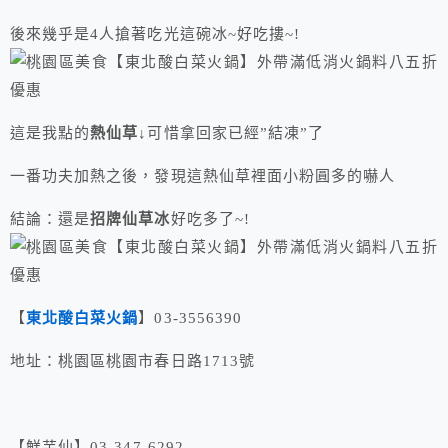
後來幾乎是4人搶著吃光這碗冰~好吃摟~!
這是我點的
熱仙草
↓可惜拿回家已經”結凍”了
一番功夫加熱之後，發現這熱仙草裡面小粉圓多的嚇人
結論：還是
招牌仙草冰
好吃多了~!
【
東北酸白菜火鍋
】03-3556390
地址：桃園區桃園市春日路1713號
【鮮芋仙】03-347-6292