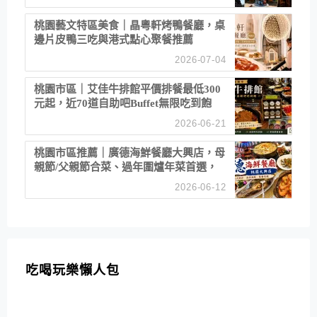
桃園藝文特區美食｜晶粵軒烤鴨餐廳，桌
邊片皮鴨三吃與港式點心聚餐推薦
2026-07-04
桃園市區｜艾佳牛排館平價排餐最低300
元起，近70道自助吧Buffet無限吃到飽
2026-06-21
桃園市區推薦｜廣德海鮮餐廳大興店，母
親節/父親節合菜、過年圍爐年菜首選，
招牌白鯧米粉必點
2026-06-12
吃喝玩樂懶人包