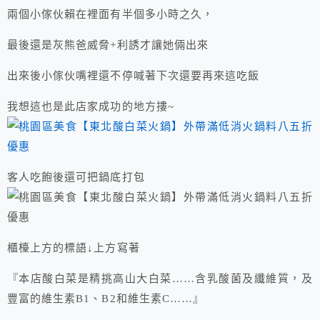
兩個小傢伙賴在裡面有半個多小時之久，
最後還是灰熊爸威脅+利誘才讓她倆出來
出來後小傢伙嘴裡還不停喊著下次還要再來這吃飯
我想這也是此店家成功的地方摟~
客人吃飽後還可把鍋底打包
櫃檯上方的標語↓上方寫著
『本店酸白菜是精挑高山大白菜……含乳酸菌及纖維質，及
豐富的維生素B1、B2和維生素C……』