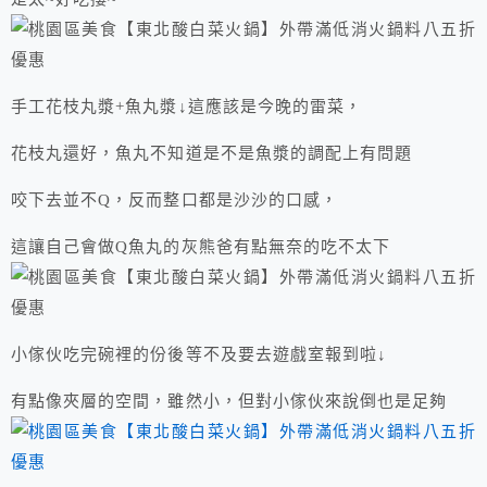
手工花枝丸漿+魚丸漿↓這應該是今晚的雷菜，
花枝丸還好，魚丸不知道是不是魚漿的調配上有問題
咬下去並不Q，反而整口都是沙沙的口感，
這讓自己會做Q魚丸的灰熊爸有點無奈的吃不太下
小傢伙吃完碗裡的份後等不及要去遊戲室報到啦↓
有點像夾層的空間，雖然小，但對小傢伙來說倒也是足夠