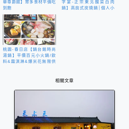
華尊爵館】眾多食材平價吃
字宴-正宗東北酸菜白肉
到飽
鍋】高囪式炭燒鍋│個人小
火鍋│北方麵點
桃園-春日店【鍋台銘時尚
湯鍋】平價百元小火鍋/飲
料&霜淇淋&爆米花無限供
應
相關文章