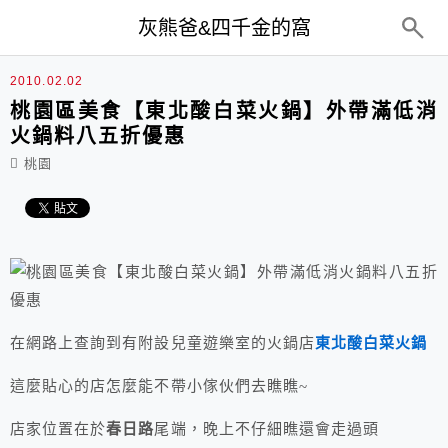
top-menu
灰熊爸&四千金的窩
2010.02.02
桃園區美食【東北酸白菜火鍋】外帶滿低消
火鍋料八五折優惠
桃園
在網路上查詢到有附設兒童遊樂室的火鍋店
東北酸白菜火鍋
這麼貼心的店怎麼能不帶小傢伙們去瞧瞧~
店家位置在於
春日路
尾端，晚上不仔細瞧還會走過頭