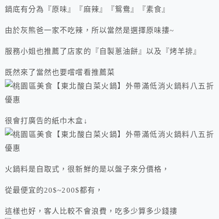
鍋底有分為『原味』『麻辣』『鴛鴦』『素食』
由於灰熊爸一家不吃辣，所以當然是選擇原味摟~
服務小姐也推薦了店家的『自製蔥油餅』以及『烤羊排』
既然來了當然也要嚐嚐看推薦菜
很會打廣告的紙巾木盒↓
火鍋料是自取式，很新鮮的是以盤子來分價格，
從最便宜的20$~200$都有，
這樣也好，客人比較不會浪費，吃多少算多少錢摟