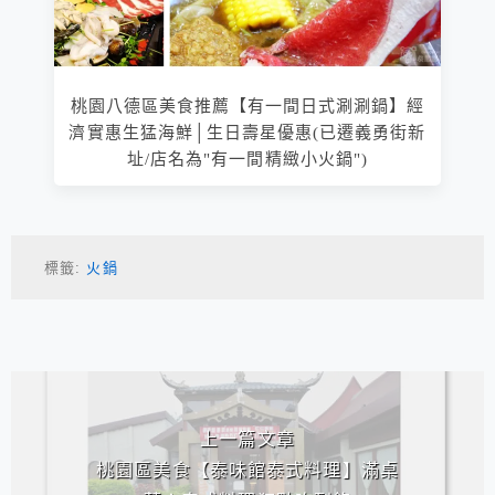
桃園八德區美食推薦【有一間日式涮涮鍋】經
濟實惠生猛海鮮│生日壽星優惠(已遷義勇街新
址/店名為"有一間精緻小火鍋")
標籤:
火鍋
相連文章
上一篇文章
桃園區美食【泰味館泰式料理】滿桌