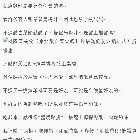
此店飲料是要另外付費的喔~!
看許多客人都拿著烏梅汁，因此也拿了瓶試試~
不過酸白菜鍋就酸了，搭配烏梅汁不是酸上加酸嗎?
另點的蔥油餅+烤羊排終於上桌摟↓
蔥油餅過於厚實，個人不愛，或許泡湯會比較讚?
不過另一道烤羊排可真是好吃，可說是今晚最好吃的~
也許是因為趁熱吃，所以並沒有半點羊騷味，
吃起來口感很像”醬燒豬排”，搭配上檸檬微酸，肉嫩夠味
我連啃了兩根，順便扒了兩碗白飯，嚇傻了灰熊爸!只能說真
是太~好吃摟~