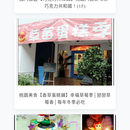
巧克力共和國！(1F)
桃園美食【香草蛋糕舖】幸福草莓季│戀戀草
莓香│每年冬季必吃