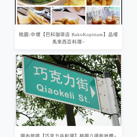
桃園-中壢【巴科珈琲店 BakoKopitiam】品嚐
馬來西亞料理~
國內旅遊【巧克力共和國】桃園八德新地標~