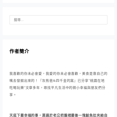
作者簡介
我喜歡的你未必會愛，我愛的你未必會喜歡，美食是靠自己的
嘴去發掘出來的！『灰熊爸&四千金的窩』已分享"桃園在地
吃喝玩樂"文章多年，尋找平凡生活中的微小幸福與朋友們分
享。
天底下最幸福的事，莫過於老公把盤裡最後一塊鮭魚肚夾給自