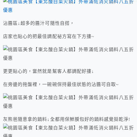
沾醬區↓超多的醬汁可隨性自搭，
店家也貼心的把最佳調配祕方寫在下方摟~
更更貼心的，當然就是幫客人都調配好摟↓
在旁邊的拖盤裡，一碗碗保持最佳狀態的沾醬可自取~
灰熊爸隨意拿的鍋料↓全都用保鮮膜包好的鍋料感覺挺乾淨!