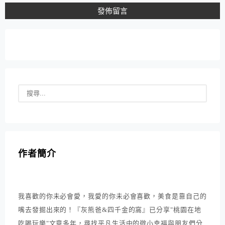
作者簡介
我喜歡的你未必會愛，我愛的你未必會喜歡，美食是靠自己的
嘴去發掘出來的！『灰熊爸&四千金的窩』已分享"桃園在地
吃喝玩樂"文章多年，尋找平凡生活中的微小幸福與朋友們分