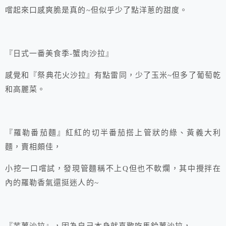
嚐起來口感爽脆是真的~但似乎少了點洋蔥的甜度。
『日式一番美食季-蟹肉沙拉』
感覺和『祭典花火沙拉』有點雷同，少了玉米~但多了葡萄乾
和高麗菜。
『羅勒番茄麵』紅紅的切半番茄搭上管狀的綠、黃義大利
麵，賣相頗佳，
小挖一口嚐試，發現管麵稱不上Q但也不軟爛，其中攪拌在
內的羅勒香氣還挺迷人的~