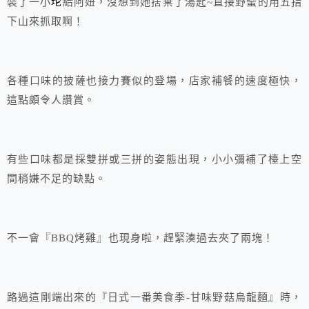
裝了一小
坨
給阿妞，沒想到她捨棄了湯匙~直接野蠻的用五指
下山來抓取啊！
各種口味的披薩也接力賽似的登場，店家補餐的速度極快，
這點頗令人讚賞。
有些口味都是採雙拼或三拼的姿態出現，小小彌補了檯上空
間稍嫌不足的缺點。
不一會『BBQ烤雞』也現身啦，趕緊湊過去夾了兩塊！
路過這剛端出來的『日式一番美食季-甘味野菇烏龍麵』時，