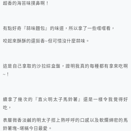
超香的海苔味撲鼻啊！
有點好奇『蒜味麵包』的味道，所以拿了一些嚐嚐看，
咬起來酥酥的還挺香~但可惜沒什麼蒜味。
這是自己拿取的沙拉綜盒盤，證明我真的每種都有拿來吃啊
~！
續拿了幾次的『直火明太子馬鈴薯』還是一樣令我覺得好
吃，
表層微香淡鹹的明太子搭上熱呼呼的口感以及軟爛綿密的馬
鈴薯塊~堪稱今日最愛。