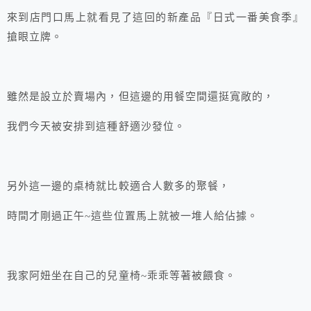
來到店門口馬上就看見了這回的新產品『日式一番美食季』
搶眼立牌。
雖然是設立於賣場內，但這邊的用餐空間還挺寬敞的，
我們今天被安排到這種舒適沙發位。
另外這一邊的桌椅就比較適合人數多的聚餐，
時間才剛過正午~這些位置馬上就被一堆人給佔據。
我家阿妞坐在自己的兒童椅~乖乖等著被餵食。