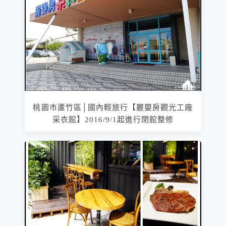
桃園市蘆竹區│國內輕旅行【麗嬰房觀光工廠
采衣館】2016/9/1起進行閉館整修