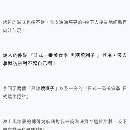
烤雞的滋味也還不錯，表皮油油亮亮的~咬下去後質地細緻且
肉汁乍現。
誘人的甜點『日式一番美食季-黑糖燒糰子 』登場，沒去
拿就彷彿對不起自己啊！
拿回了兩個『黑糖
燒糰子』
以及一旁的『日式一番美食季-日
式燒牛捲餅』
淋上黑糖漿的薄薄烤麻糬對我來說滋味實在過於甜膩，咬下
去會黏牙也是個缺點，