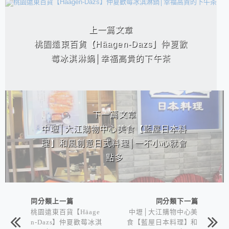
相連文章
上一篇文章
桃園遠東百貨【Häagen-Dazs】仲夏歡
莓冰淇淋鍋│幸福高貴的下午茶
下一篇文章
中壢│大江購物中心美食【藍屋日本料
理】和風創意日式料理│一不小心就會
點多
同分類上一篇
同分類下一篇
桃園遠東百貨【Häage
中壢│大江購物中心美
n-Dazs】仲夏歡莓冰淇
食【藍屋日本料理】和