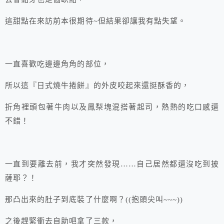
這甜點在來訪前本很期待~但結果卻讓我有點失望。
一直喜歡吃邊邊角角的部位，
所以這『日式燒牛捲餅』的外皮咬起來還挺酥香的，
折角裡頭包著牛肉以及鳳梨塊混搭著起司，熱熱的吃口感還
不錯！
一直到要離去前，我才突然發現……自己居然都還沒吃到披
薩耶？！
那凸出來的肚子到底裝了什麼啊？((抱頭尖叫~~~))
之後趕緊衝去自助吧拿了三款，