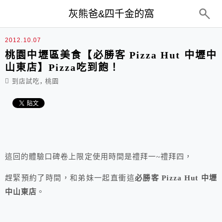
top-menu
灰熊爸&四千金的窩
2012.10.07
桃園中壢區美食【必勝客 Pizza Hut 中壢中
山東店】Pizza吃到飽！
,
到店試吃
桃園
這回的體驗口碑卷上限定使用時間是禮拜一~禮拜四，
趕緊預約了時間，和弟妹一起直衝這
必勝客 Pizza Hut 中壢
中山東店
。