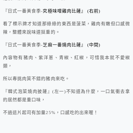
『日式一番美食季-
究極味噌雞肉比薩
』 (右前)
看了標示牌才知道那綠綠的東西是菠菜，雞肉有嫩但口感微
辣，整體來說味道挺重的。
『日式一番美食季-
芝麻一番燒肉比薩』 (中間)
內容物有豬肉、紫洋蔥、青椒、紅椒，可惜我本就不愛椒
類，
所以專挑肉質不錯的豬肉來吃。
『韓式泡菜燒肉披薩』(左一)不知道為什麼，一口氣衝去拿
的居然都是重口味，
不過這片起司有加量25%，口感吃的出來喔！