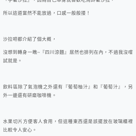
『芋薯沙拉』，因為自己本身就喜歡吃馬鈴薯沙拉，
所以這道當然不能放過，口感一般般搂！
沙拉吧都介紹了個大概，
沒想到轉身一瞧~『四川涼麵』居然也排列在內，不過我沒嚐
試就是。
飲料區除了氣泡機之外還有『葡萄柚汁』和『葡萄汁』，另
外一邊還有研磨咖啡機。
水果切片方便客人食用，但這種東西還是該擺放在玻璃櫃裡
比較令人安心。