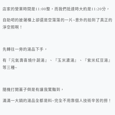
店家的營業時間是11:00整，而我們抵達時大約是11:20分，
自助吧的披薩檯上卻還是空蕩蕩的一片~意外的拍到了真正的
淨空照啊！
先轉往一旁的湯品下手，
有『元氣壽喜燒什蔬湯』、『玉米濃湯』、『紫米紅豆湯』
等三種~
隨機打開蓋子倒是有讓我驚豔到，
滿滿一大鍋的湯品全都是料~完全不用靠個人技術辛苦的撈！