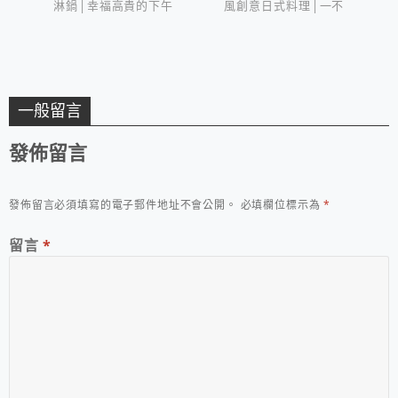
淋鍋│幸福高貴的下午
風創意日式料理│一不
茶
小心就會點多
一般留言
發佈留言
發佈留言必須填寫的電子郵件地址不會公開。
必填欄位標示為
*
留言
*