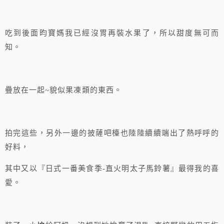
吃到後面昀寶媽我已經沒胃再裝水果了，所以甜度無可而
知。
疊放在一起~貌似果凍類的東西。
拍完這些，另外一邊的披薩吧檯也陸陸續續端出了熱呼呼的
好料，
其中又以『日式一番美食季-直火明太子馬鈴薯』最得我的喜
愛。