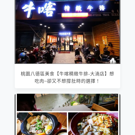
桃園八德區美食【牛喀精緻牛排-大湳店】想
吃肉~卻又不想撐肚時的選擇！