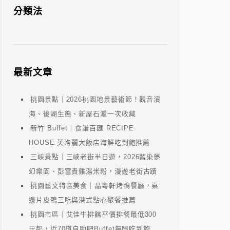
分類法
最新文章
桃園景點｜2026桃園地景藝術節！觀音濱
海、後湖生態、新屋石滬一次收藏
新竹 Buffet｜食譜百匯 RECIPE
HOUSE 芙洛麗大飯店海鮮吃到飽推薦
三峽景點｜三峽老街半日遊，2026藍染夢
幻樂園、彭富貴雞湯米粉，漫遊老街古蹟
桃園藝文特區美食｜晶粵軒烤鴨餐廳，桌
邊片皮鴨三吃與港式點心聚餐推薦
桃園市區｜艾佳牛排館平價排餐最低300
元起，近70道自助吧Buffet無限吃到飽