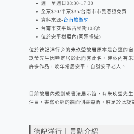
週一至週日08:30-17:30
全票$70/半票$35/台南市市民憑證免費
資料來源-
台南旅遊網
台南市安平區古堡街108號
位於安平樹屋內(同票暢遊)
朱玖瑩故居
位於德記洋行旁的
原本是台鹽的宿
玖瑩先生因鹽定居於此而有此名。建築內有朱
許多作品，晚年常居安平，自號安平老人。
目前故居內規劃成書法展示館，有朱玖瑩先生
注目，書寫心經的牆面側邊臨窗，駐足於此凝
德記洋行｜景點介紹