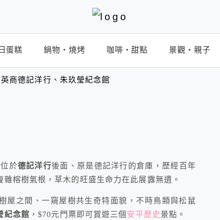
日蛋糕
鍋物‧燒烤
咖啡‧甜點
景觀‧親子
、英商德記洋行、朱玖瑩紀念館
屋位於
德記洋行
後面、原是德記洋行的倉庫，歷經百年
複雜榕樹氣根，草木的旺盛生命力在此展露無遺。
樹屋之間、一窺屋樹共生奇特面貌，不時鳥類與松鼠
瑩紀念館
，$70元門票即可賞遊三個
安平歷史
景點。