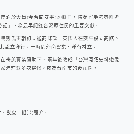
寇後停泊於大員(今台南安平)20餘日，陳弟實地考察附近
番記」，為最早紀錄台灣原住民的重要文獻。
國人與鄭氏王朝訂立通商條款，英國人在安平設立商館。
即在此設立洋行，一時間外商雲集、洋行林立。
修，在奇美實業贊助下、兩年後改成「台灣開拓史料蠟像
放藝術家進駐並多次整修，成為台南市的後花園。
材、獸皮、稻米)簡介。