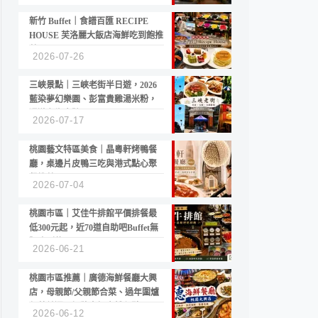
新竹 Buffet｜食譜百匯 RECIPE
HOUSE 芙洛麗大飯店海鮮吃到飽推
薦
2026-07-26
三峽景點｜三峽老街半日遊，2026
藍染夢幻樂園、彭富貴雞湯米粉，
漫遊老街古蹟
2026-07-17
桃園藝文特區美食｜晶粵軒烤鴨餐
廳，桌邊片皮鴨三吃與港式點心聚
餐推薦
2026-07-04
桃園市區｜艾佳牛排館平價排餐最
低300元起，近70道自助吧Buffet無
限吃到飽
2026-06-21
桃園市區推薦｜廣德海鮮餐廳大興
店，母親節/父親節合菜、過年圍爐
年菜首選，招牌白鯧米粉必點
2026-06-12