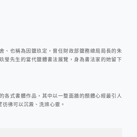
舍、也稱為因鹽玖定，曾任財政部鹽務總局局長的朱
玖瑩先生的當代鹽體書法展覽，身為書法家的她留下
的各式書體作品，其中以一整面牆的顏體心經最引人
望彷彿可以沉澱、洗滌心靈。