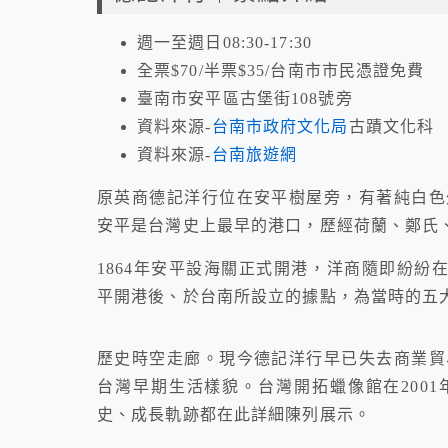
週一至週日08:30-17:30
全票$70/半票$35/台南市市民憑證免費
臺南市安平區古堡街108號旁
資料來源-
台南市政府文化局
古蹟文化科
資料來源-
台南旅遊網
原英商德記洋行位在安平樹屋旁，有著純白色
安平是台灣史上最早的港口，歷經荷蘭、鄭氏
1864年安平設海關正式開港，洋商隨即紛紛
平開港後、於台南所設立的據點，為當時的五大
歷史時空走廊。現今德記洋行早已失去商業貿
台灣早期生活樣貌。台灣開拓蠟像館在2001
史、成長軌跡都在此詳細陳列展示。