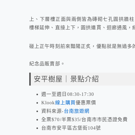
上、下層樓正面與兩側皆為磚砌七孔圓拱牆柱
樓梯延伸、直接上下，圓拱連貫、迴廊通風，
碰上正午時刻前來豔陽正炙，優點就是無過多
紀念品販賣部。
安平樹屋｜景點介紹
週一至週日08:30-17:30
Klook
線上購買
優惠票價
資料來源-
台南旅遊網
全票$70/半票$35/台南市市民憑證免費
台南市安平區古堡街104號