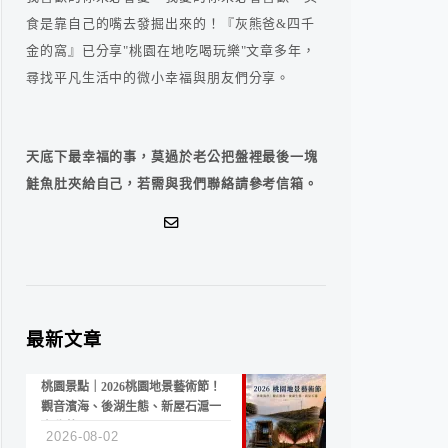
食是靠自己的嘴去發掘出來的！『灰熊爸&四千
金的窩』已分享"桃園在地吃喝玩樂"文章多年，
尋找平凡生活中的微小幸福與朋友們分享。
天底下最幸福的事，莫過於老公把盤裡最後一塊
鮭魚肚夾給自己，若需與我們聯絡請參考信箱。
最新文章
桃園景點｜2026桃園地景藝術節！
觀音濱海、後湖生態、新屋石滬一
次收藏
2026-08-02