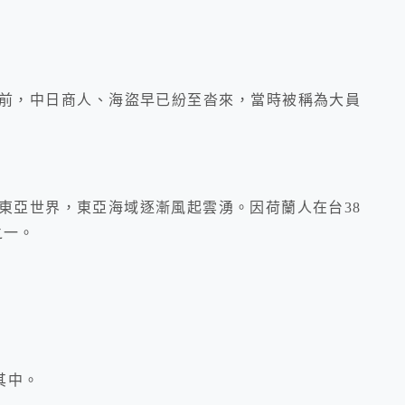
前，中日商人、海盜早已紛至沓來，當時被稱為大員
東亞世界，東亞海域逐漸風起雲湧。因荷蘭人在台38
之一。
其中。