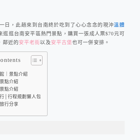
一日，此趟來到台南終於吃到了心心念念的現沖
溫體
來逛逛台南安平區熱門景點，購買一張成人票$70元可
，鄰近的
安平老街
以及
安平古堡
也可一併安排。
Contents
館｜景點介紹
景點介紹
景點介紹
行│行程規劃懶人包
旅行分享