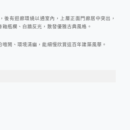
，後有迴廊環繞以通室內，上層正面門廊居中突出，
綠釉瓶欄、白牆反光，散發優雅古典風格。
的喧鬧、環境清幽，能細慢欣賞這百年建築風華。