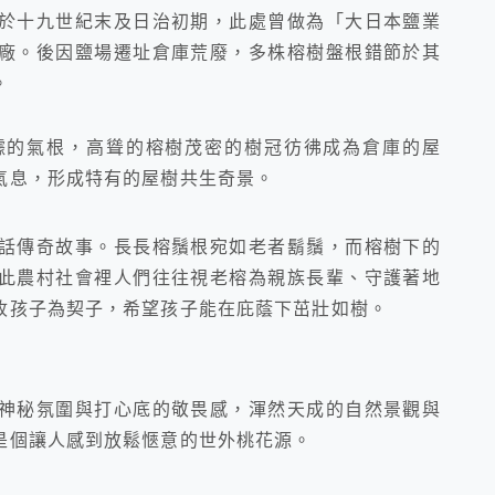
於十九世紀末及日治初期，此處曾做為「大日本鹽業
廠。後因鹽場遷址倉庫荒廢，多株榕樹盤根錯節於其
。
據的氣根，高聳的榕樹茂密的樹冠彷彿成為倉庫的屋
氣息，形成特有的屋樹共生奇景。
話傳奇故事。長長榕鬚根宛如老者鬍鬚，而榕樹下的
此農村社會裡人們往往視老榕為親族長輩、守護著地
收孩子為契子，希望孩子能在庇蔭下茁壯如樹。
神秘氛圍與打心底的敬畏感，渾然天成的自然景觀與
是個讓人感到放鬆愜意的世外桃花源。