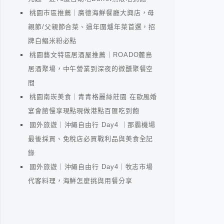
桃園市區推薦｜廣德海鮮餐廳大興店，母
親節/父親節合菜、過年圍爐年菜首選，招
牌白鯧米粉必點
桃園藝文特區居酒屋推薦｜ROADO麓島
居酒聚場，中午營業到深夜的微醺聚餐空
間
桃園南崁美食｜青青格麗絲莊園 在歐風婚
宴會館慢享現點現做港點百匯吃到飽
國外旅遊｜沖繩自由行 Day4 ｜那霸機場
最後採買、免稅店必買戰利品與美食全記
錄
國外旅遊｜沖繩自由行 Day4｜牧志市場
代客料理，海鮮怎麼挑與用餐分享