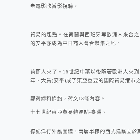
老電影欣賞影視聽。
貿易的起點。在荷蘭與西班牙等歐洲人來台之
的安平亦成為中日商人會合聚集之地。
荷蘭人來了。16世紀中葉以後隨著歐洲人來到
年、大員(安平)成了東亞重要的國際貿易港市
鄭荷締和條約，荷文18條內容。
十七世紀東亞貿易轉運站-臺灣。
德記洋行外護圍牆，兩層單棟的西式建築立於