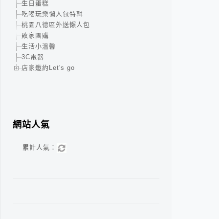
生日蛋糕
吃喝玩樂懶人包特輯
桃園八德區外送懶人包
敗家團購
生活小溫馨
3C電器
店家邀約Let's go
網站人氣
累計人氣：