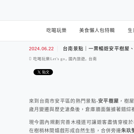
top-menu
吃喝玩樂
美食懶人包特輯
生
2024.06.22
台南景點｜一票暢遊安平樹屋
,
,
吃喝玩樂Let's go
國內旅遊
台南
來到台南市安平區的熱門景點-
安平樹屋
，樹
歲月變遷與歷史滄桑後，倉庫牆面盤據著錯綜
現今園內規劃完善木棧道可讓遊客盡情穿梭於
在樹梢林間嬉戲形成自然生態，合併旁邊
朱玖