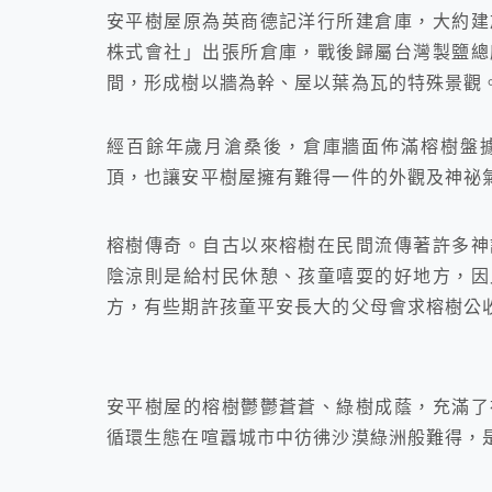
安平樹屋原為英商德記洋行所建倉庫，大約建
株式會社」出張所倉庫，戰後歸屬台灣製鹽總
間，形成樹以牆為幹、屋以葉為瓦的特殊景觀
經百餘年歲月滄桑後，倉庫牆面佈滿榕樹盤
頂，也讓安平樹屋擁有難得一件的外觀及神祕
榕樹傳奇。自古以來榕樹在民間流傳著許多神
陰涼則是給村民休憩、孩童嘻耍的好地方，因
方，有些期許孩童平安長大的父母會求榕樹公
安平樹屋的榕樹鬱鬱蒼蒼、綠樹成蔭，充滿了
循環生態在喧囂城市中彷彿沙漠綠洲般難得，