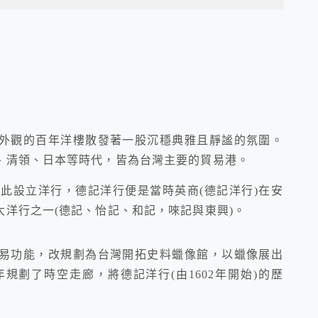
外觀的百年洋樓散發著一股沉穩典雅且靜謐的氛圍。
、清領、日本等時代，皆為台灣主要的貿易港。
在此設立洋行，德記洋行便是當時英商(德記洋行)在安
洋行之一(德記、怡記、和記，唻記與東興)。
易功能，改規劃為台灣開拓史料蠟像館，以蠟像展出
年規劃了時空走廊，將德記洋行(由1602年開始)的歷