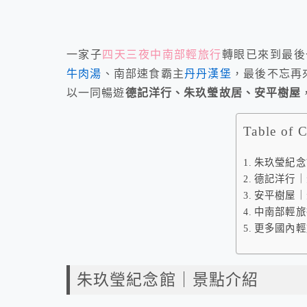
一家子
四天三夜中南部輕旅行
轉眼已來到最後
牛肉湯
、南部速食霸主
丹丹漢堡
，最後不忘再
以一同暢遊
德記洋行、朱玖瑩故居、安平樹屋
Table of 
朱玖瑩紀念
德記洋行｜
安平樹屋｜
中南部輕旅
更多國內輕
朱玖瑩紀念館｜景點介紹